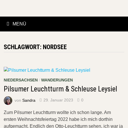
Zurück
zum
Inhalt
MENÜ
SCHLAGWORT:
NORDSEE
NIEDERSACHSEN
/
WANDERUNGEN
Pilsumer Leuchtturm & Schleuse Leysiel
von
Sandra
29. Januar 2023
0
Zum Pilsumer Leuchtturm wollte ich schon lange. Am
ersten Weihnachtsfeiertag 2022 habe ich mich dorthin
aufgemacht. Endlich den Otto-Leuchtturm sehen, ich war ja