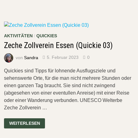
GRUGAPARK
ESSEN
(QUICKIE
04)
AKTIVITÄTEN
/
QUICKIES
Zeche Zollverein Essen (Quickie 03)
von
Sandra
5. Februar 2023
0
Quickies sind Tipps für lohnende Ausflugsziele und
sehenswerte Orte, für die man nicht mehrere Stunden oder
einen ganzen Tag braucht. Sie sind nicht zwingend
(abgesehen von einer eventullen Anreise) mit einer Reise
oder einer Wanderung verbunden. UNESCO Welterbe
Zeche Zollverein …
ZECHE
WEITERLESEN
ZOLLVEREIN
ESSEN
(QUICKIE