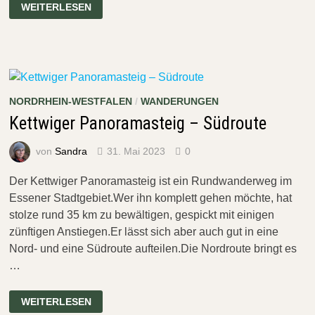
DER
WEITERLESEN
BALDENEYSTEIG
BEI
ESSEN
NORDRHEIN-WESTFALEN
/
WANDERUNGEN
Kettwiger Panoramasteig – Südroute
von
Sandra
31. Mai 2023
0
Der Kettwiger Panoramasteig ist ein Rundwanderweg im
Essener Stadtgebiet.Wer ihn komplett gehen möchte, hat
stolze rund 35 km zu bewältigen, gespickt mit einigen
zünftigen Anstiegen.Er lässt sich aber auch gut in eine
Nord- und eine Südroute aufteilen.Die Nordroute bringt es
…
KETTWIGER
WEITERLESEN
PANORAMASTEIG