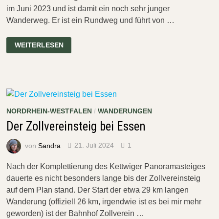
im Juni 2023 und ist damit ein noch sehr junger
Wanderweg. Er ist ein Rundweg und führt von …
DER
WEITERLESEN
DEILBACHSTEIG
BEI
ESSEN
(1
/
2)
NORDRHEIN-WESTFALEN
/
WANDERUNGEN
Der Zollvereinsteig bei Essen
von
Sandra
21. Juli 2024
1
Nach der Komplettierung des Kettwiger Panoramasteiges
dauerte es nicht besonders lange bis der Zollvereinsteig
auf dem Plan stand. Der Start der etwa 29 km langen
Wanderung (offiziell 26 km, irgendwie ist es bei mir mehr
geworden) ist der Bahnhof Zollverein …