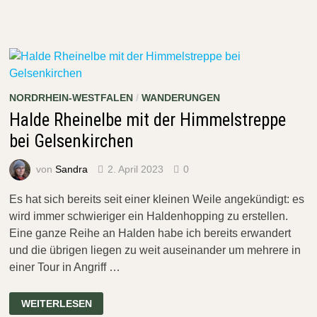
–
SÜDROUTE
NORDRHEIN-WESTFALEN
/
WANDERUNGEN
Halde Rheinelbe mit der Himmelstreppe
bei Gelsenkirchen
von
Sandra
2. April 2023
0
Es hat sich bereits seit einer kleinen Weile angekündigt: es
wird immer schwieriger ein Haldenhopping zu erstellen.
Eine ganze Reihe an Halden habe ich bereits erwandert
und die übrigen liegen zu weit auseinander um mehrere in
einer Tour in Angriff …
HALDE
WEITERLESEN
RHEINELBE