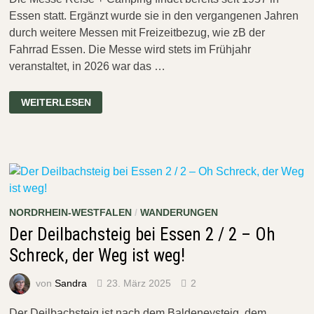
Essen statt. Ergänzt wurde sie in den vergangenen Jahren
durch weitere Messen mit Freizeitbezug, wie zB der
Fahrrad Essen. Die Messe wird stets im Frühjahr
veranstaltet, in 2026 war das …
WIR
WEITERLESEN
TREFFEN
UNS
BEIM
ELCH!
–
ZUM
ERSTEN
MAL
AUF
DER
„REISE
NORDRHEIN-WESTFALEN
/
WANDERUNGEN
+
CAMPING“
Der Deilbachsteig bei Essen 2 / 2 – Oh
IN
ESSEN
Schreck, der Weg ist weg!
von
Sandra
23. März 2025
2
Der Deilbachsteig ist nach dem Baldeneysteig, dem