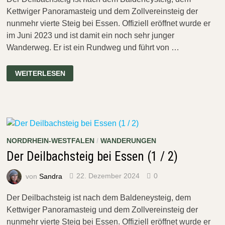
Kettwiger Panoramasteig und dem Zollvereinsteig der
nunmehr vierte Steig bei Essen. Offiziell eröffnet wurde er
im Juni 2023 und ist damit ein noch sehr junger
Wanderweg. Er ist ein Rundweg und führt von …
DER
WEITERLESEN
DEILBACHSTEIG
BEI
ESSEN
2
/
2
–
OH
SCHRECK,
NORDRHEIN-WESTFALEN
/
WANDERUNGEN
DER
WEG
Der Deilbachsteig bei Essen (1 / 2)
IST
WEG!
von
Sandra
22. Dezember 2024
0
Der Deilbachsteig ist nach dem Baldeneysteig, dem
Kettwiger Panoramasteig und dem Zollvereinsteig der
nunmehr vierte Steig bei Essen. Offiziell eröffnet wurde er