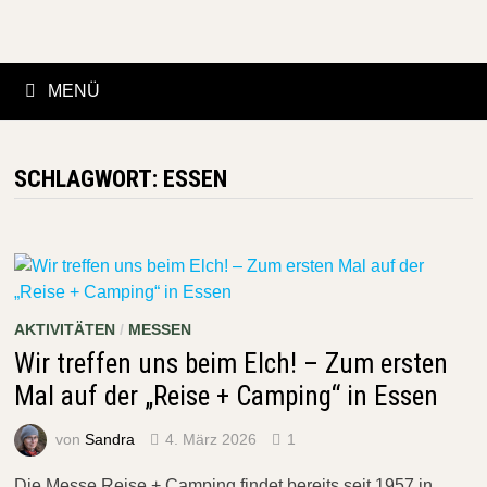
Zurück
zum
Inhalt
MENÜ
SCHLAGWORT:
ESSEN
AKTIVITÄTEN
/
MESSEN
Wir treffen uns beim Elch! – Zum ersten
Mal auf der „Reise + Camping“ in Essen
von
Sandra
4. März 2026
1
Die Messe Reise + Camping findet bereits seit 1957 in