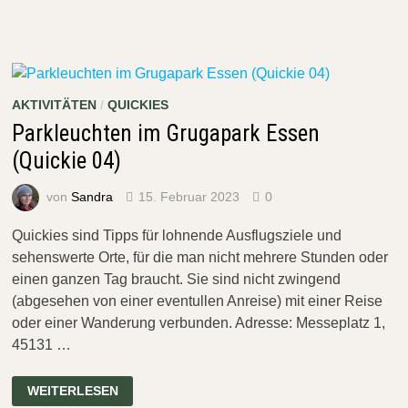
MIT
DER
HIMMELSTREPPE
BEI
GELSENKIRCHEN
AKTIVITÄTEN
/
QUICKIES
Parkleuchten im Grugapark Essen
(Quickie 04)
von
Sandra
15. Februar 2023
0
Quickies sind Tipps für lohnende Ausflugsziele und
sehenswerte Orte, für die man nicht mehrere Stunden oder
einen ganzen Tag braucht. Sie sind nicht zwingend
(abgesehen von einer eventullen Anreise) mit einer Reise
oder einer Wanderung verbunden. Adresse: Messeplatz 1,
45131 …
PARKLEUCHTEN
WEITERLESEN
IM