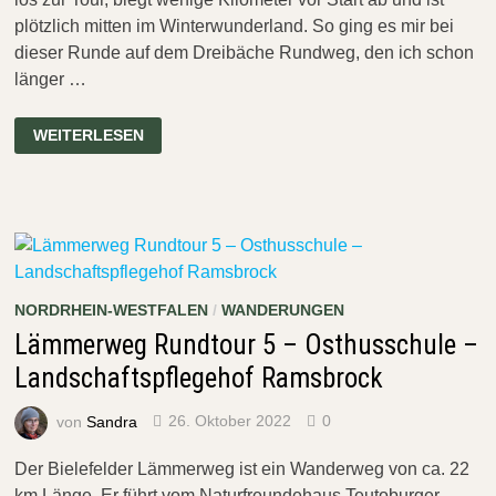
plötzlich mitten im Winterwunderland. So ging es mir bei
dieser Runde auf dem Dreibäche Rundweg, den ich schon
länger …
DREIBÄCHE
WEITERLESEN
RUNDWEG
BEI
HORN-
BAD
MEINBERG
NORDRHEIN-WESTFALEN
/
WANDERUNGEN
Lämmerweg Rundtour 5 – Osthusschule –
Landschaftspflegehof Ramsbrock
von
Sandra
26. Oktober 2022
0
Der Bielefelder Lämmerweg ist ein Wanderweg von ca. 22
km Länge. Er führt vom Naturfreundehaus Teutoburger