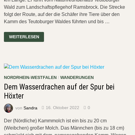
Wald zum Landschaftspflegehof Ramsbrock. Die Strecke
folgt der Route, auf der die Schäfer ihre Tiere über den
Kamm des Teutoburger Waldes führten und bis …
LÄMMERWEG
WEITERLESEN
RUNDTOUR
5
–
OSTHUSSCHULE
–
LANDSCHAFTSPFLEGEHOF
RAMSBROCK
NORDRHEIN-WESTFALEN
/
WANDERUNGEN
Dem Wasserdrachen auf der Spur bei
Höxter
von
Sandra
16. Oktober 2022
0
Der (Nördliche) Kammmolch ist ein bis zu 20 cm
(Weibchen) großer Molch. Das Männchen (bis zu 18 cm)