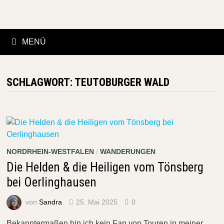
Zurück
zum
Inhalt
MENÜ
SCHLAGWORT:
TEUTOBURGER WALD
NORDRHEIN-WESTFALEN
/
WANDERUNGEN
Die Helden & die Heiligen vom Tönsberg
bei Oerlinghausen
von
Sandra
25. Mai 2025
0
Bekanntermaßen bin ich kein Fan von Touren in meiner