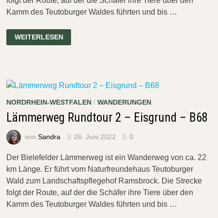
folgt der Route, auf der die Schäfer ihre Tiere über den
Kamm des Teutoburger Waldes führten und bis …
LÄMMERWEG
WEITERLESEN
RUNDTOUR
3
–
B68
–
BHF
WINDELSBLEICHE
NORDRHEIN-WESTFALEN
/
WANDERUNGEN
Lämmerweg Rundtour 2 – Eisgrund – B68
von
Sandra
26. Juni 2022
0
Der Bielefelder Lämmerweg ist ein Wanderweg von ca. 22
km Länge. Er führt vom Naturfreundehaus Teutoburger
Wald zum Landschaftspflegehof Ramsbrock. Die Strecke
folgt der Route, auf der die Schäfer ihre Tiere über den
Kamm des Teutoburger Waldes führten und bis …