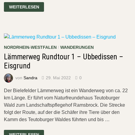
LÄMMERWEG
WEITERLESEN
RUNDTOUR
2
–
EISGRUND
–
B68
NORDRHEIN-WESTFALEN
/
WANDERUNGEN
Lämmerweg Rundtour 1 – Ubbedissen –
Eisgrund
von
Sandra
29. Mai 2022
0
Der Bielefelder Lämmerweg ist ein Wanderweg von ca. 22
km Länge. Er führt vom Naturfreundehaus Teutoburger
Wald zum Landschaftspflegehof Ramsbrock. Die Strecke
folgt der Route, auf der die Schäfer ihre Tiere über den
Kamm des Teutoburger Waldes führten und bis …
LÄMMERWEG
WEITERLESEN