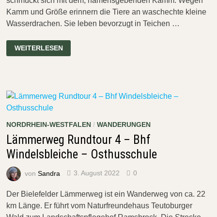
schmückt sich mit dem, namensgebenden Kamm. Wegen
Kamm und Größe erinnern die Tiere an waschechte kleine
Wasserdrachen. Sie leben bevorzugt in Teichen …
DEM
WEITERLESEN
WASSERDRACHEN
AUF
DER
SPUR
BEI
HÖXTER
NORDRHEIN-WESTFALEN
/
WANDERUNGEN
Lämmerweg Rundtour 4 – Bhf
Windelsbleiche – Osthusschule
von
Sandra
3. August 2022
0
Der Bielefelder Lämmerweg ist ein Wanderweg von ca. 22
km Länge. Er führt vom Naturfreundehaus Teutoburger