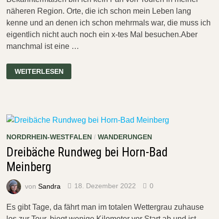
näheren Region. Orte, die ich schon mein Leben lang
kenne und an denen ich schon mehrmals war, die muss ich
eigentlich nicht auch noch ein x-tes Mal besuchen.Aber
manchmal ist eine …
DIE
WEITERLESEN
HELDEN
&
DIE
HEILIGEN
VOM
TÖNSBERG
BEI
OERLINGHAUSEN
NORDRHEIN-WESTFALEN
/
WANDERUNGEN
Dreibäche Rundweg bei Horn-Bad
Meinberg
von
Sandra
18. Dezember 2022
0
Es gibt Tage, da fährt man im totalen Wettergrau zuhause
los zur Tour, biegt wenige Kilometer vor Start ab und ist