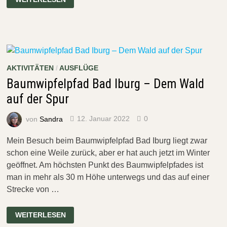
RUNDTOUR
1
–
UBBEDISSEN
–
EISGRUND
AKTIVITÄTEN
/
AUSFLÜGE
Baumwipfelpfad Bad Iburg – Dem Wald
auf der Spur
von
Sandra
12. Januar 2022
0
Mein Besuch beim Baumwipfelpfad Bad Iburg liegt zwar
schon eine Weile zurück, aber er hat auch jetzt im Winter
geöffnet. Am höchsten Punkt des Baumwipfelpfades ist
man in mehr als 30 m Höhe unterwegs und das auf einer
Strecke von …
BAUMWIPFELPFAD
WEITERLESEN
BAD
IBURG