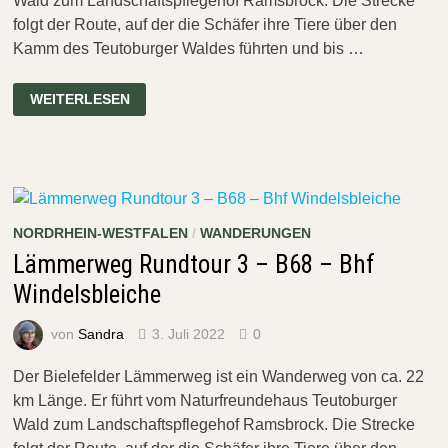
Wald zum Landschaftspflegehof Ramsbrock. Die Strecke
folgt der Route, auf der die Schäfer ihre Tiere über den
Kamm des Teutoburger Waldes führten und bis …
LÄMMERWEG
WEITERLESEN
RUNDTOUR
4
–
BHF
WINDELSBLEICHE
–
OSTHUSSCHULE
NORDRHEIN-WESTFALEN
/
WANDERUNGEN
Lämmerweg Rundtour 3 – B68 – Bhf
Windelsbleiche
von
Sandra
3. Juli 2022
0
Der Bielefelder Lämmerweg ist ein Wanderweg von ca. 22
km Länge. Er führt vom Naturfreundehaus Teutoburger
Wald zum Landschaftspflegehof Ramsbrock. Die Strecke