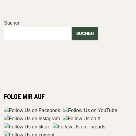
–
DEM
WALD
AUF
DER
Suchen
SPUR
SUCHEN
FOLGE MIR AUF