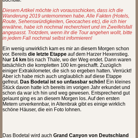
Diesem Artikel möchte ich vorausschicken, dass ich die
Wanderung 2019 unternommen habe. Alle Fakten (Hotels,
Route, Sehenswürdigkeiten, Geocaches etc), die ich hier
erwähne, habe ich nochmal recherchiert und im Zweifelsfall
angepasst. Trotzdem, wenn ihr die Tour angehen wollt, bitte
in jedem Fall noc
h
mal selbst informieren!
Ein wenig unwirklich kam es mir an diesem Morgen schon
vor. Bereits
die letzte Etappe
auf dem Harzer Hexenstieg.
N
ur 14 km
bis nach Thale, wo der Weg endet. Dann waren
tatsächlich die kompletten 100 km geschafft. Zuzüglich
einiger Extrakilometer, die sich so ergeben hatten. Verrückt!
Aber ich habe mich auch unglaublich auf diese Etappe
gefreut.
Das Bodetal ist so unfassbar schön!
Ein kleines
Stück davon hatte ich bereits im vorigen Jahr erkundet und
schon da war ich hin und weg gewesen. Entsprechend gut
gelaunt ging es an diesem Morgen los. Auf den ersten
Metern unverkennbar, in Altenbrak gibt es einige wirklich
schöne Häuser, die ein Foto lohnen.
Das Bodetal wird auch
Grand Canyon von Deutschland