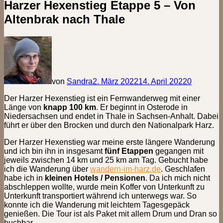
Harzer Hexenstieg Etappe 5 – Von
Altenbrak nach Thale
von
Sandra
2. März 2022
14. April 2022
0
Der Harzer Hexenstieg ist ein Fernwanderweg mit einer
Länge von
knapp 100 km
. Er beginnt in Osterode in
Niedersachsen und endet in Thale in Sachsen-Anhalt. Dabei
führt er über den Brocken und durch den Nationalpark Harz.
Der Harzer Hexenstieg war meine erste längere Wanderung
und ich bin ihn in insgesamt
fünf Etappen
gegangen mit
jeweils zwischen 14 km und 25 km am Tag. Gebucht habe
ich die Wanderung über
wandern-im-harz.de
. Geschlafen
habe ich in
kleinen Hotels / Pensionen
. Da ich mich nicht
abschleppen wollte, wurde mein Koffer von Unterkunft zu
Unterkunft transportiert während ich unterwegs war. So
konnte ich die Wanderung mit leichtem Tagesgepäck
genießen. Die Tour ist als Paket mit allem Drum und Dran so
buchbar.