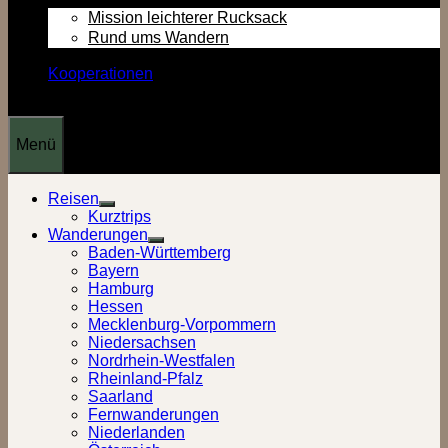
Mission leichterer Rucksack
Rund ums Wandern
Kooperationen
Menü
Reisen
Show
Kurztrips
sub
Wanderungen
menu
Show
Baden-Württemberg
sub
Bayern
menu
Hamburg
Hessen
Mecklenburg-Vorpommern
Niedersachsen
Nordrhein-Westfalen
Rheinland-Pfalz
Saarland
Fernwanderungen
Niederlanden