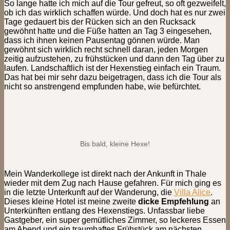
So lange hatte ich mich auf die Tour gefreut, so oft gezweifelt,
ob ich das wirklich schaffen würde. Und doch hat es nur zwei
Tage gedauert bis der Rücken sich an den Rucksack
gewöhnt hatte und die Füße hatten an Tag 3 eingesehen,
dass ich ihnen keinen Pausentag gönnen würde. Man
gewöhnt sich wirklich recht schnell daran, jeden Morgen
zeitig aufzustehen, zu frühstücken und dann den Tag über zu
laufen. Landschaftlich ist der Hexenstieg einfach ein Traum.
Das hat bei mir sehr dazu beigetragen, dass ich die Tour als
nicht so anstrengend empfunden habe, wie befürchtet.
Bis bald, kleine Hexe!
Mein Wanderkollege ist direkt nach der Ankunft in Thale
wieder mit dem Zug nach Hause gefahren. Für mich ging es
in die letzte Unterkunft auf der Wanderung, die
Villa Alice
.
Dieses kleine Hotel ist meine zweite
dicke Empfehlung
an
Unterkünften entlang des Hexenstiegs. Unfassbar liebe
Gastgeber, ein super gemütliches Zimmer, so leckeres Essen
am Abend und ein traumhaftes Frühstück am nächsten