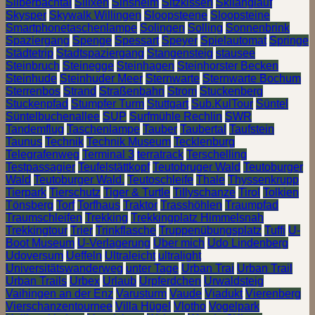
Silberbachtal
Silixen
Sinsheim
Sitzkissen
Skilanglauf
Skysper
Skywalk Willingen
Sloopsteene
Sloopsteine
Smartphonetaschenlampe
Solingen
Solling
Sonnenbrink
Spaziergang
Spenge
Spessart
Speyer
Spielautomat
Springe
Städtetrip
Stadtspaziergang
Stangensteig
stausee
Steinbruch
Steinegge
Steinhagen
Steinhorster Becken
Steinhude
Steinhuder Meer
Sternwarte
Sternwarte Bochum
Sterrenbos
Strand
Straßenbahn
Strom
Stuckenberg
Stuckenpfad
Stumpfer Turm
Stuttgart
Sub.KulTour
Süntel
Süntelbuchenallee
SUP
Surfmühle Rechlin
SWR
Tandemflug
Taschenlampe
Tauber
Taubertal
Taufstein
Taunus
Technik
Technik Museum
Tecklenburg
Telegrafenweg
Terminal 3
terratrack
Terschelling
Testpassagier
Teufelstättkopf
Teutobruger Wald
Teutoburger
Wald
Teutoburger Wald.
Teutoschleife
Thale
Thyssenkrupp
Tierpark
Tierschutz
Tiger & Turtle
Tillyschanze
Tirol
Tolkien
Tönsberg
Torf
Torfhaus
Traktor
Trasshöhlen
Traumpfad
Traumschleifen
Trekking
Trekkingplatz Himmelsnah
Trekkingtour
Trier
Trinkflasche
Truppenübungsplatz
Tuffi
U-
Boot Museum
U-Verlagerung
Über mich
Udo Lindenberg
Udoversum
Ueffeln
Ultraleicht
ultralight
Universitätswanderweg
unter Tage
Urban Trai
Urban Trail
Urban Trails
Urbex
Urlaub
Urpferdchen
Urwaldsteig
Vaihingen an der Enz
Varusturm
Vaude
Viadukt
Vierenberg
Vierschanzentournee
Villa Hügel
Vlotho
Vogelpark