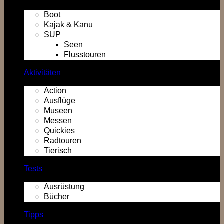
Boot
Kajak & Kanu
SUP
Seen
Flusstouren
Aktivitäten
Action
Ausflüge
Museen
Messen
Quickies
Radtouren
Tierisch
Tests
Ausrüstung
Bücher
Tipps