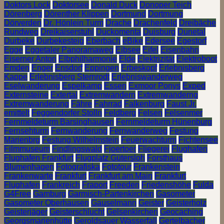
Doktors Lock
Doktorsee
Donald Duck
Donoper Teich
Dörenberg
Dörenther Klippen
Dortmund
Dortmung
Dörverden
Dr. Hönlein Turm
Drache
Drachenfeld
Dreibäche
Rundweg
Dreikaiserstuhl
Duckomenta
Duisburg
Dunetal
Durbeke
Durbekesteig
Eberbach
eBike
Edersee
Egestorf
Egge
Eggetaler Panoramaweg
Eibsee
Eifel
Eisenbahn
Eiserner Anton
Elbphilharmonie
Elde
Elektrizität
Elektroboot
Emden
Enger
Ensdorf
Eppingen
Erbeskopf
Erlebnisberg
Kappe
Erlebnisberg Sternrodt
Erlebniswanderweg
Eselwanderung
Espelkamp
Essen
Exmoor Ponys
Exped
Externsteine
Extertal
Extremwandern
Extremwanderng
Extremwanderung
Fähre
Fahrrad
Falkenburg
Faust Jr.
emittelt
Feggendorfer Stolln
Feldberg
Felsen
Felsenmer
Fernmeldeturm Barsinghausen
Fernmeldeturm Hünenburg
Fernsehturm
Fernwanderung
Fernwanderweg
Festung
Marienbrg
Festung Wilhelmstein
Feuerwachturm
Fichtensee
Filmmuseum
Findlingswald
Fjoertoer
Fliegerei
Flughafen
Flughafen Frankfurt
Flugplatz Gütersloh
Forsthaus
Blumenhagen
Fotografiska
Fototour
Frankenstein
Frankenwarte
Frankfurt
Frankfurt am Main
Frankfurt
Flughafen
Frankreich
Fraport
Freeden
Friedenshöhe
Fulda
G4Free
Gamburg
Garmisch-Partenkirchen
Gasometer
Gasometer Oberhausen
Gauselmann
Geister
Geisterholz
Geisterjäger
Geisterschlucht
Gelsenkirchen
Geocaching
Georgsmarienhütte
Geroldsauer Wasserfall
Gertelbacher