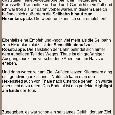
Gaststätten, eine Allwetterrodelbahn, ein Klettergarten,
Karussells, Trampoline und und und. Gar nicht mein Fall und
ich war froh als wir daran vorbei waren. In diesem Bereich
befindet sich außerdem die
Seilbahn hinauf zum
Hexentanzplatz
. Die wiederum kann ich sehr empfehlen!
Ebenfalls eine Empfehlung -noch viel mehr als die Seilbahn
zum Hexentanzplatz- ist der
Sessellift hinauf zur
Rosstrappe
. Die Talstation der Bahn befindet sich hinter
dem trubeligen Teil des Weges. Thale ist ein großartiger
Ausgangspunkt um verschiedene Abenteuer im Harz zu
erleben.
Und dann waren wir am Ziel. Auf den letzten Kilometern ging
es irgendwie ganz schnell. Natürlich kann man den
Hexenstieg auch von Thale nach Osterode gehen, ich würde
aber nicht dazu raten. Das Bodetal ist das perfekte
Highlight
am Ende
der Tour.
Zugegeben, es war schon ein seltsames Gefühl dort am Ziel.