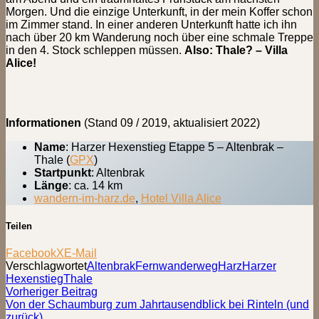
Morgen. Und die einzige Unterkunft, in der mein Koffer schon
im Zimmer stand. In einer anderen Unterkunft hatte ich ihn
nach über 20 km Wanderung noch über eine schmale Treppe
in den 4. Stock schleppen müssen.
Also: Thale? – Villa
Alice!
Informationen
(Stand 09 / 2019, aktualisiert 2022)
Name
: Harzer Hexenstieg Etappe 5 – Altenbrak –
Thale (
GPX
)
Startpunkt
: Altenbrak
Länge
: ca. 14 km
wandern-im-harz.de
,
Hotel Villa Alice
Teilen
Facebook
X
E-Mail
Verschlagwortet
Altenbrak
Fernwanderweg
Harz
Harzer
Hexenstieg
Thale
Beitragsnavigation
Vorheriger
Vorheriger Beitrag
Beitrag:
Von der Schaumburg zum Jahrtausendblick bei Rinteln (und
zurück)