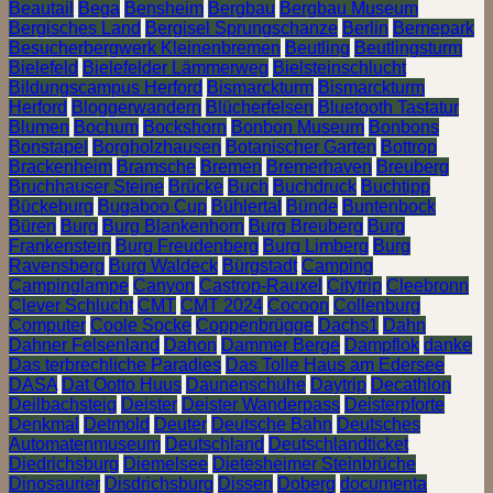
Beautail
Bega
Bensheim
Bergbau
Bergbau Museum
Bergisches Land
Bergisel Sprungschanze
Berlin
Bernepark
Besucherbergwerk Kleinenbremen
Beutling
Beutlingsturm
Bielefeld
Bielefelder Lämmerweg
Bielsteinschlucht
Bildungscampus Herford
Bismarckturm
Bismarckturm
Herford
Bloggerwandern
Blücherfelsen
Bluetooth Tastatur
Blumen
Bochum
Bockshorn
Bonbon Museum
Bonbons
Bonstapel
Borgholzhausen
Botanischer Garten
Bottrop
Brackenheim
Bramsche
Bremen
Bremerhaven
Breuberg
Bruchhauser Steine
Brücke
Buch
Buchdruck
Buchtipp
Bückeburg
Bugaboo Cup
Bühlertal
Bünde
Buntenbock
Büren
Burg
Burg Blankenhorn
Burg Breuberg
Burg
Frankenstein
Burg Freudenberg
Burg Limberg
Burg
Ravensberg
Burg Waldeck
Bürgstadt
Camping
Campinglampe
Canyon
Castrop-Rauxel
Citytrip
Cleebronn
Clever Schlucht
CMT
CMT 2024
Cocoon
Collenburg
Computer
Coole Socke
Coppenbrügge
Dachs1
Dahn
Dahner Felsenland
Dahon
Dammer Berge
Dampflok
danke
Das terbrechliche Paradies
Das Tolle Haus am Edersee
DASA
Dat Ootto Huus
Daunenschuhe
Daytrip
Decathlon
Deilbachsteig
Deister
Deister Wanderpass
Deisterpforte
Denkmal
Detmold
Deuter
Deutsche Bahn
Deutsches
Automatenmuseum
Deutschland
Deutschlandticket
Diedrichsburg
Diemelsee
Dietesheimer Steinbrüche
Dinosaurier
Disdrichsburg
Dissen
Doberg
documenta