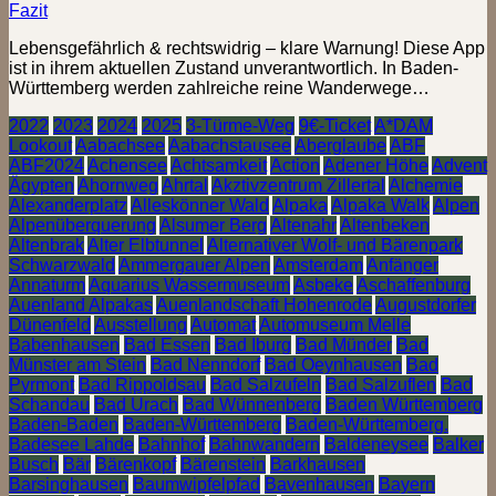
Fazit
Lebensgefährlich & rechtswidrig – klare Warnung! Diese App
ist in ihrem aktuellen Zustand unverantwortlich. In Baden-
Württemberg werden zahlreiche reine Wanderwege…
2022
2023
2024
2025
3-Türme-Weg
9€-Ticket
A*DAM
Lookout
Aabachsee
Aabachstausee
Aberglaube
ABF
ABF2024
Achensee
Achtsamkeit
Action
Adener Höhe
Advent
Ägypten
Ahornweg
Ahrtal
Akztivzentrum Zillertal
Alchemie
Alexanderplatz
Alleskönner Wald
Alpaka
Alpaka Walk
Alpen
Alpenüberquerung
Alsumer Berg
Altenahr
Altenbeken
Altenbrak
Alter Elbtunnel
Alternativer Wolf- und Bärenpark
Schwarzwald
Ammergauer Alpen
Amsterdam
Anfänger
Annaturm
Aquarius Wassermuseum
Asbeke
Aschaffenburg
Auenland Alpakas
Auenlandschaft Hohenrode
Augustdorfer
Dünenfeld
Ausstellung
Automat
Automuseum Melle
Babenhausen
Bad Essen
Bad Iburg
Bad Münder
Bad
Münster am Stein
Bad Nenndorf
Bad Oeynhausen
Bad
Pyrmont
Bad Rippoldsau
Bad Salzufeln
Bad Salzuflen
Bad
Schandau
Bad Urach
Bad Wünnenberg
Baden Württemberg
Baden-Baden
Baden-Württemberg
Baden-Württemberg.
Badesee Lahde
Bahnhof
Bahnwandern
Baldeneysee
Balker
Busch
Bär
Bärenkopf
Bärenstein
Barkhausen
Barsinghausen
Baumwipfelpfad
Bavenhausen
Bayern