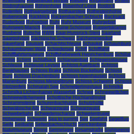
Rheinsteig
Rieselfelder Windel
Rietberg
Ringelstein
Rinteln
Rödinghausen
Röhrenhotel
Rosenhof Lippe
Rostock
Rotenfels
Rothaargebirge
Rothaarsteig
Rothesteinhöhle
Rübenroute
Rückblick
Rückersbacher Schlucht
Rucksack
Ruderboot
Ruhgebiet
Ruhr
Ruhr Museum
Ruhrgebiet
Ruhrseen-Marsch
Ruine
Ruine Schönrain
Ruppertsklamm
Rusbend
Rutsche
RWW
Saar-Hunsrück-Steig
Saarland
Saarpolygon
Sächsische Schweiz
Salzhemmendorf
Sauerland
Saupark
Schachtschleuse
Schaukel
Schaumburg
Schaumburger Wald
Schiedersee
Schiff
Schifffahrt
Schifffahrtsmuseum
Schiffshebewerk Henrichenburg
Schillat
Höhle
Schirm
Schlafsack
Schlangenbad
Schlegeisstausee
Schleuse
Schleuse Leysiel
Schloss Auerbach
Schloss
Benkhausen
Schloss Brake
Schloss Bückeburg
Schloss
Burg
Schloss Drachenburg
Schloss Iggenhausen
Schloss
Marienburg
Schloss Mespelbrunn
Schloss Schwerin
Schloss
Stolzenfels
Schmalah See
Schmetterlingshaus
Schmilka
Schmilka Lichtenhainer Wasserfall
Schnee
Schneewittchen
Schneewittchenweg
Schottische Hochlandrinder
Schrammsteine
Schurenbachhalde
Schutzhütte
Schwäbische Alb
Schwarzwald
Schwarzwald.
Schwebebahn
Schwedenschanze
Schwelentruper
Höhenweg
Schwerin
Sea to summit
See
Seefahrt
Segelflug
Seife
Seilbahn
Seltenbachschlucht
Senckenberg
Naturmuseum
Senne
Sennelager
Sesamstraße
Sightseeing