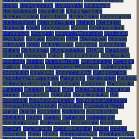
Neckar
Neckargemünd
Neckarhalde
Neckarsteig
Neckarsteinach
Neuenknick
Nibelungenhalle
Nibelungensteig
Niederlande
Niederlanden
Niedersachen
Niedersachsen
Niedringhaussee
Nieheim
Nienhagen
Nightwalk
Nixdof
Nonnenstein
Nordisk
Nordmannsturm
Nordmarsch
Nordpunkt
Nordrhein Weestfalen
Nordrhein-
Westfalen
Nordsee
Norheim
NRW
Oberhausen
Obersee
Odenwald
Oelde
Oerlinghausen
Oldenzaal
Olpererhütte
Olsberg
Olympiapark
Olympiastadion
ORAT-3
Osnabrück
Osterode
Österreich
Ostsee
Otto Leuchtturm
Otto Waalkes
Ottoshöhe
Outdoor
Outdoor Trends
Over the edge
Overnight
paddeln
Paderborn
Paderborner Höhenweg
Palmengarten
Panoptikum
Papageien
Papageien Café
Papageienpark
Pappdel-Paul. Leppinsee
Paragliding
Parkleuchten
Patthorst
Patthorster Hexenpatt
Petershagen
Pharaonen
Phoenix des
Lumières
Piesberg
Pilsum
Pirna
Planet Ozean
Planten un
Blomen
Plau am See
Polenztal
Porta Westfalica
Pott
Powerbank
Preußisch Oldendorf
Preußischer Velmerstot
Princess Royal Barracks
Produkttest
Przewalski Pferde
Quckie
Quickie
Radarturm
Radfahren
Radioteleskop
Effelsberg
Radom
Radtour
Rathenow
Rattenfänger
Recklinghausen
Rederangsee
Reeperbahn
Reesberg
Reesbrg
Regenschirm
Reise + Camping
Reisen
Review
Rezension
Rhein
Rheine
Rheingrafenstein
Rheinland-Pfalz