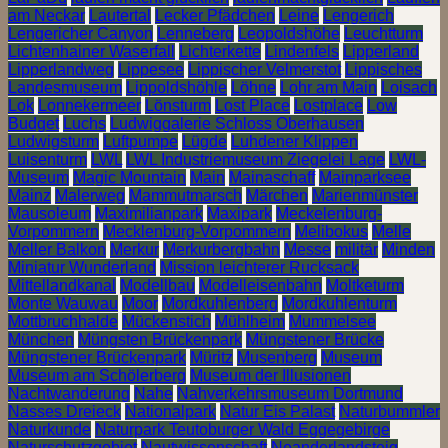
am Neckar
Lautertal
Lecker Pfädchen
Leine
Lengerich
Lengericher Canyon
Lenneberg
Leopoldshöhe
Leuchtturm
Lichtenhainer Waserfall
Lichterkette
Lindenfels
Lipperland
Lipperlandweg
Lippesee
Lippischer Velmerstot
Lippisches
Landesmuseum
Lippoldshöhle
Löhne
Lohr am Main
Loisach
Lok
Lonnekermeer
Lönsturm
Lost Place
Lostplace
Low
Budget
Luchs
Ludwiggalerie Schloss Oberhausen
Ludwigsturm
Luftpumpe
Lügde
Luhdener Klippen
Luisenturm
LWL
LWL Industriemuseum Ziegelei Lage
LWL-
Museum
Magic Mountain
Main
Mainaschaff
Mainparksee
Mainz
Malerweg
Mammutmarsch
Märchen
Marienmünster
Mausoleum
Maximilianpark
Maxipark
Meckelenburg-
Vorpommern
Mecklenburg-Vorpommern
Melibokus
Melle
Meller Balkon
Merkur
Merkurbergbahn
Messe
militär
Minden
Miniatur Wunderland
Mission leichterer Rucksack
Mittellandkanal
Modellbau
Modelleisenbahn
Moltketurm
Monte Wauwau
Moor
Mordkuhlenberg
Mordkuhlenturm
Mottbruchhalde
Mückenstich
Mühlheim
Mummelsee
München
Müngsten Brückenpark
Müngstener Brücke
Müngstener Brückenpark
Müritz
Musenberg
Museum
Museum am Schölerberg
Museum der Illusionen
Nachtwanderung
Nahe
Nahverkehrsmuseum Dortmund
Nasses Dreieck
Nationalpark
Natur Eis Palast
Naturbummler
Naturkunde
Naturpark Teutoburger Wald Eggegebirge
Naturschutzgebiet
Nautwissenschaft
Neanderlandsteig