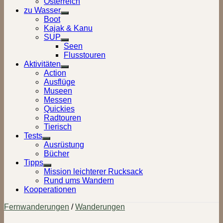
Österreich
zu Wasser
Show
Boot
sub
Kajak & Kanu
menu
SUP
Show
Seen
sub
Flusstouren
menu
Aktivitäten
Show
Action
sub
Ausflüge
menu
Museen
Messen
Quickies
Radtouren
Tierisch
Tests
Show
Ausrüstung
sub
Bücher
menu
Tipps
Show
Mission leichterer Rucksack
sub
Rund ums Wandern
menu
Kooperationen
Fernwanderungen
/
Wanderungen