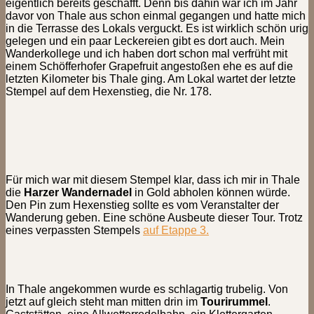
eigentlich bereits geschafft. Denn bis dahin war ich im Jahr
davor von Thale aus schon einmal gegangen und hatte mich
in die Terrasse des Lokals verguckt. Es ist wirklich schön urig
gelegen und ein paar Leckereien gibt es dort auch. Mein
Wanderkollege und ich haben dort schon mal verfrüht mit
einem Schöfferhofer Grapefruit angestoßen ehe es auf die
letzten Kilometer bis Thale ging. Am Lokal wartet der letzte
Stempel auf dem Hexenstieg, die Nr. 178.
Für mich war mit diesem Stempel klar, dass ich mir in Thale
die
Harzer Wandernadel
in Gold abholen können würde.
Den Pin zum Hexenstieg sollte es vom Veranstalter der
Wanderung geben. Eine schöne Ausbeute dieser Tour. Trotz
eines verpassten Stempels
auf Etappe 3.
In Thale angekommen wurde es schlagartig trubelig. Von
jetzt auf gleich steht man mitten drin im
Tourirummel
.