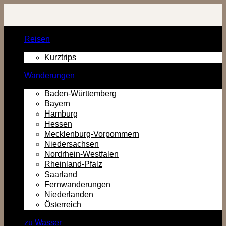
Zurück
zum
Inhalt
Reisen
Kurztrips
Wanderungen
Baden-Württemberg
Bayern
Hamburg
Hessen
Mecklenburg-Vorpommern
Niedersachsen
Nordrhein-Westfalen
Rheinland-Pfalz
Saarland
Fernwanderungen
Niederlanden
Österreich
zu Wasser