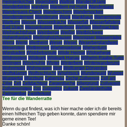
Heiligenkirchen
Vogelsberg
Waltrop
Wander3Klang
Wanderfakten
wandern
Wandern mit Hund
Wanderpass
Wanderpass-Check
Wanderschirm
Wandersocken
Wanderstempel
Wanderung
Wank
Wankhaus
Warnemünde
Wartturm
Wasser
Wasserdrache
Wasserfall
Wasserfallsteig
Bad Urach
Wasserkuppe
Waterboer
Wehlen
Weihnachten
Weihnachtshaus
Weinberge
Weißig
Weitblickweg
Hohenhaslach
Wellingholzhausen
Wennigser Wasserräder
Werra
Werre
Wertheim
Weser
Weser.
Weserberglandweg
Weserstein
Wettrennen
Wiehengebirge
Wiehenturm
Wiesbaden
Wilddiebsroute
Wilde Heimat
Wildgehege
Wildnissteig
Wildpark
Wildpark Hanau
Wilhelm-Raabe-Turm
Willingen
Windmühle
Winter
Winterberg
Winterwanderung
Wohnmobil
Wohnwagen
Wolf
Wolfcenter Dörverden
Wolfsklamm
Wolfsschlucht
Wrightsock
Wunderwald
Wupper
Wuppertal
Würzburg
Zabergäu
Zeche Zollverein
Zell am
Ziller
Zelt
Zeltdachtour
Ziegenbuche
zillergründl
Zollverein
Zollvereinsteig
Zoo
Zugspitze
Zukunft
Zweiländerhütte
Zwingenber
Zwölferkopf
Tee für die Wanderratte
Wenn du gut findest, was ich hier mache oder ich dir bereits
einen hilfreichen Tipp geben konnte, dann spendiere mir
gerne einen Tee!
Danke schön!