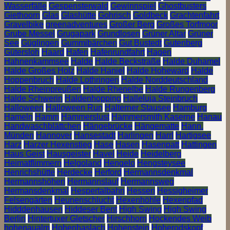
Wasserfälle
Gespensterwald
Gewinnspiel
Ghostbusters
Giethoorn
Glas
Glashütte
Gohrisch
Goldbeck
Grachtenfahrt
Gravelbike
greenadventures
Großer Berg
Großes Torfmoor
Grube Messel
Grugapark
Grundlosen
Grüner Altar
Grüner
See
Güglingen
Gummibärchen
Gut Bustedt
Gutenberg
Gütersloh
Haard
Hafen
Hafenrundfahrt
Hagen
Hahnenkammsee
Halde
Halde Beckstraße
Halde Duhamel
Halde Großes Holz
Halde Haniel
Halde Hoheward
Halde
Hoppenbruch
Halde Lothringen
Halde Norddeutschland
Halde Rheinpreußen
Halde Rhenelbe
Halde Rungenberg
Halde Schwerin
Haldenhopping
Halleluja Steinbruch
Halloween
Halloween Run
Halterner Stausee
Hamburg
Hameln
Hamm
Hammerslust
Hammersmith Kaserne
Hanau
Handwaschblättchen
Hängebrücke
Hängematte
Hann.
Münden
Hannover
Hansestadt
Harlingen
Harrl
Hartigsee
Harz
Harzer Hexenstieg
Hase
Hasen
Hasenpatt
Hattingen
Haus Geist
Hausgeister
Havel
Heide
Heidelberg
Heimatflimmern
Helgoland
Hengelo
Hengsteysee
Henrichshütte
Herdecke
Herford
Hermannsdenkmal
Hermannshöhen
Hermannslauf
Hermannsweg
Hermansdenkmal
Hespertalbahn
Hessen
Hessigheimer
Felsengärten
Heunenschlucht
Hexenhöhle
Hexenpfad
Hidddenhausen
Hiddeser Bent
High Swing
High Swing
Berlin
Hintertuxer Gletscher
Hirschhorn
Hockendes Weib
hohenaualm
Hohenhaslach
Hohenstein
Hoherodskopf