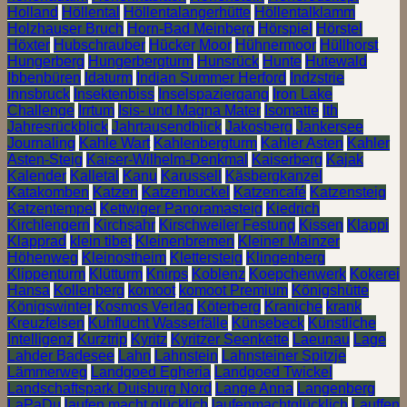
Holland
Höllental
Höllentalangerhütte
Höllentalklamm
Holzhauser Bruch
Horn-Bad Meinberg
Hörspiel
Hörstel
Höxter
Hubschrauber
Hücker Moor
Hühnermoor
Hüllhorst
Hungerberg
Hungerbergturm
Hunsrück
Hunte
Hutewald
Ibbenbüren
Idaturm
Indian Summer Herford
Indzstrie
Innsbruck
Insektenbiss
Inselspaziergang
Iron Lake
Challenge
Irrtum
Isis- und Magna Mater
Isomatte
Ith
Jahresrückblick
Jahrtausendblick
Jakosberg
Jankersee
Journaling
Kahle Wart
Kahlenbergturm
Kahler Asten
Kahler
Asten-Steig
Kaiser-Wilhelm-Denkmal
Kaiserberg
Kajak
Kalender
Kalletal
Kanu
Karussell
Käsbergkanzel
Katakomben
Katzen
Katzenbuckel
Katzencafé
Katzensteig
Katzentempel
Kettwiger Panoramasteig
Kiedrich
Kirchlengern
Kirchsahr
Kirschweiler Festung
Kissen
Klappi
Klapprad
klein tibet
Kleinenbremen
Kleiner Mainzer
Höhenweg
Kleinostheim
Klettersteig
Klingenberg
Klippenturm
Klütturm
Knirps
Koblenz
Koepchenwerk
Kokerei
Hansa
Kollenberg
komoot
komoot Premium
Königshütte
Königswinter
Kosmos Verlag
Köterberg
Kraniche
krank
Kreuzfelsen
Kuhflucht Wasserfälle
Künsebeck
Künstliche
Intelligenz
Kurztrip
Kyritz
Kyritzer Seenkette
Laeunau
Lage
Lahder Badesee
Lahn
Lahnstein
Lahnsteiner Spitzje
Lämmerweg
Landgoed Egheria
Landgoed Twickel
Landschaftspark Duisburg Nord
Lange Anna
Langenberg
LaPaDu
laufen macht glücklich
laufenmachtglücklich
Lauffen