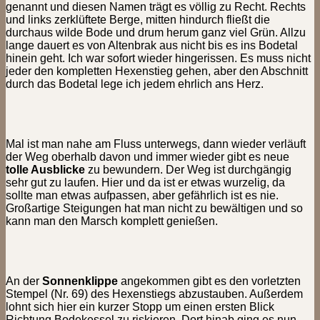
genannt und diesen Namen trägt es völlig zu Recht. Rechts
und links zerklüftete Berge, mitten hindurch fließt die
durchaus wilde Bode und drum herum ganz viel Grün. Allzu
lange dauert es von Altenbrak aus nicht bis es ins Bodetal
hinein geht. Ich war sofort wieder hingerissen. Es muss nicht
jeder den kompletten Hexenstieg gehen, aber den Abschnitt
durch das Bodetal lege ich jedem ehrlich ans Herz.
Mal ist man nahe am Fluss unterwegs, dann wieder verläuft
der Weg oberhalb davon und immer wieder gibt es neue
tolle Ausblicke
zu bewundern. Der Weg ist durchgängig
sehr gut zu laufen. Hier und da ist er etwas wurzelig, da
sollte man etwas aufpassen, aber gefährlich ist es nie.
Großartige Steigungen hat man nicht zu bewältigen und so
kann man den Marsch komplett genießen.
An der
Sonnenklippe
angekommen gibt es den vorletzten
Stempel (Nr. 69) des Hexenstiegs abzustauben. Außerdem
lohnt sich hier ein kurzer Stopp um einen ersten Blick
Richtung Bodekessel zu riskieren. Dort hinab ging es nun