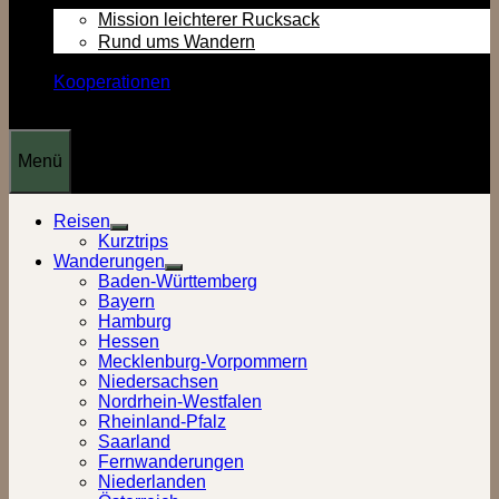
Mission leichterer Rucksack
Rund ums Wandern
Kooperationen
Menü
Reisen
Show
Kurztrips
sub
Wanderungen
menu
Show
Baden-Württemberg
sub
Bayern
menu
Hamburg
Hessen
Mecklenburg-Vorpommern
Niedersachsen
Nordrhein-Westfalen
Rheinland-Pfalz
Saarland
Fernwanderungen
Niederlanden