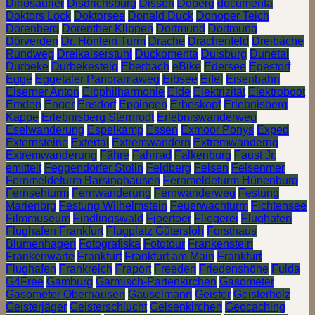
Dinosaurier
Disdrichsburg
Dissen
Doberg
documenta
Doktors Lock
Doktorsee
Donald Duck
Donoper Teich
Dörenberg
Dörenther Klippen
Dortmund
Dortmung
Dörverden
Dr. Hönlein Turm
Drache
Drachenfeld
Dreibäche
Rundweg
Dreikaiserstuhl
Duckomenta
Duisburg
Dunetal
Durbeke
Durbekesteig
Eberbach
eBike
Edersee
Egestorf
Egge
Eggetaler Panoramaweg
Eibsee
Eifel
Eisenbahn
Eiserner Anton
Elbphilharmonie
Elde
Elektrizität
Elektroboot
Emden
Enger
Ensdorf
Eppingen
Erbeskopf
Erlebnisberg
Kappe
Erlebnisberg Sternrodt
Erlebniswanderweg
Eselwanderung
Espelkamp
Essen
Exmoor Ponys
Exped
Externsteine
Extertal
Extremwandern
Extremwanderng
Extremwanderung
Fähre
Fahrrad
Falkenburg
Faust Jr.
emittelt
Feggendorfer Stolln
Feldberg
Felsen
Felsenmer
Fernmeldeturm Barsinghausen
Fernmeldeturm Hünenburg
Fernsehturm
Fernwanderung
Fernwanderweg
Festung
Marienbrg
Festung Wilhelmstein
Feuerwachturm
Fichtensee
Filmmuseum
Findlingswald
Fjoertoer
Fliegerei
Flughafen
Flughafen Frankfurt
Flugplatz Gütersloh
Forsthaus
Blumenhagen
Fotografiska
Fototour
Frankenstein
Frankenwarte
Frankfurt
Frankfurt am Main
Frankfurt
Flughafen
Frankreich
Fraport
Freeden
Friedenshöhe
Fulda
G4Free
Gamburg
Garmisch-Partenkirchen
Gasometer
Gasometer Oberhausen
Gauselmann
Geister
Geisterholz
Geisterjäger
Geisterschlucht
Gelsenkirchen
Geocaching