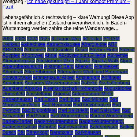
Wolfgang
-
Ich habe gekündigt! – 1 Jahr komoot Premium –
Fazit
Lebensgefährlich & rechtswidrig – klare Warnung! Diese App
ist in ihrem aktuellen Zustand unverantwortlich. In Baden-
Württemberg werden zahlreiche reine Wanderwege…
2022
2023
2024
2025
3-Türme-Weg
9€-Ticket
A*DAM
Lookout
Aabachsee
Aabachstausee
Aberglaube
ABF
ABF2024
Achensee
Achtsamkeit
Action
Adener Höhe
Advent
Ägypten
Ahornweg
Ahrtal
Akztivzentrum Zillertal
Alchemie
Alexanderplatz
Alleskönner Wald
Alpaka
Alpaka Walk
Alpen
Alpenüberquerung
Alsumer Berg
Altenahr
Altenbeken
Altenbrak
Alter Elbtunnel
Alternativer Wolf- und Bärenpark
Schwarzwald
Ammergauer Alpen
Amsterdam
Anfänger
Annaturm
Aquarius Wassermuseum
Asbeke
Aschaffenburg
Auenland Alpakas
Auenlandschaft Hohenrode
Augustdorfer
Dünenfeld
Ausstellung
Automat
Automuseum Melle
Babenhausen
Bad Essen
Bad Iburg
Bad Münder
Bad
Münster am Stein
Bad Nenndorf
Bad Oeynhausen
Bad
Pyrmont
Bad Rippoldsau
Bad Salzufeln
Bad Salzuflen
Bad
Schandau
Bad Urach
Bad Wünnenberg
Baden Württemberg
Baden-Baden
Baden-Württemberg
Baden-Württemberg.
Badesee Lahde
Bahnhof
Bahnwandern
Baldeneysee
Balker
Busch
Bär
Bärenkopf
Bärenstein
Barkhausen