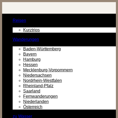
Zurück
zum
Inhalt
Reisen
Kurztrips
Wanderungen
Baden-Württemberg
Bayern
Hamburg
Hessen
Mecklenburg-Vorpommern
Niedersachsen
Nordrhein-Westfalen
Rheinland-Pfalz
Saarland
Fernwanderungen
Niederlanden
Österreich
zu Wasser