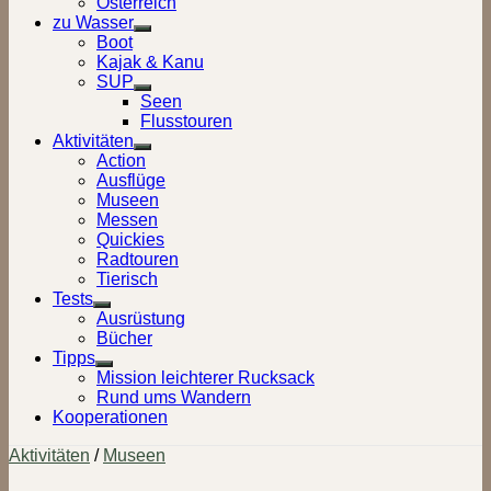
Österreich
zu Wasser
Show
Boot
sub
Kajak & Kanu
menu
SUP
Show
Seen
sub
Flusstouren
menu
Aktivitäten
Show
Action
sub
Ausflüge
menu
Museen
Messen
Quickies
Radtouren
Tierisch
Tests
Show
Ausrüstung
sub
Bücher
menu
Tipps
Show
Mission leichterer Rucksack
sub
Rund ums Wandern
menu
Kooperationen
Aktivitäten
/
Museen