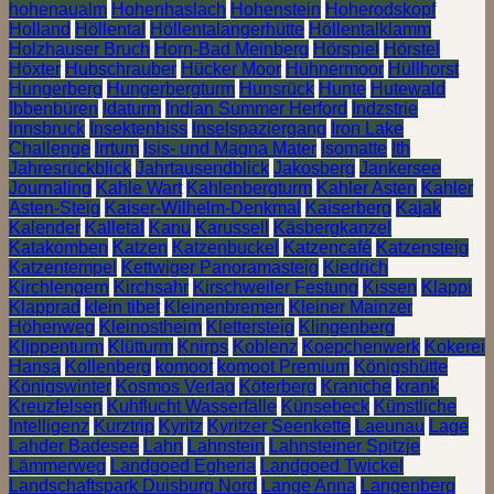
hohenaualm
Hohenhaslach
Hohenstein
Hoherodskopf
Holland
Höllental
Höllentalangerhütte
Höllentalklamm
Holzhauser Bruch
Horn-Bad Meinberg
Hörspiel
Hörstel
Höxter
Hubschrauber
Hücker Moor
Hühnermoor
Hüllhorst
Hungerberg
Hungerbergturm
Hunsrück
Hunte
Hutewald
Ibbenbüren
Idaturm
Indian Summer Herford
Indzstrie
Innsbruck
Insektenbiss
Inselspaziergang
Iron Lake
Challenge
Irrtum
Isis- und Magna Mater
Isomatte
Ith
Jahresrückblick
Jahrtausendblick
Jakosberg
Jankersee
Journaling
Kahle Wart
Kahlenbergturm
Kahler Asten
Kahler
Asten-Steig
Kaiser-Wilhelm-Denkmal
Kaiserberg
Kajak
Kalender
Kalletal
Kanu
Karussell
Käsbergkanzel
Katakomben
Katzen
Katzenbuckel
Katzencafé
Katzensteig
Katzentempel
Kettwiger Panoramasteig
Kiedrich
Kirchlengern
Kirchsahr
Kirschweiler Festung
Kissen
Klappi
Klapprad
klein tibet
Kleinenbremen
Kleiner Mainzer
Höhenweg
Kleinostheim
Klettersteig
Klingenberg
Klippenturm
Klütturm
Knirps
Koblenz
Koepchenwerk
Kokerei
Hansa
Kollenberg
komoot
komoot Premium
Königshütte
Königswinter
Kosmos Verlag
Köterberg
Kraniche
krank
Kreuzfelsen
Kuhflucht Wasserfälle
Künsebeck
Künstliche
Intelligenz
Kurztrip
Kyritz
Kyritzer Seenkette
Laeunau
Lage
Lahder Badesee
Lahn
Lahnstein
Lahnsteiner Spitzje
Lämmerweg
Landgoed Egheria
Landgoed Twickel
Landschaftspark Duisburg Nord
Lange Anna
Langenberg