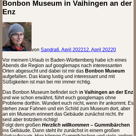
Bonbon Museum in Vaihingen an der
Enz
von
Sandra
6. April 2022
12. April 2022
0
Vor meinem Urlaub in Baden-Württemberg habe ich eines
Abends die Region auf googlemaps nach interessanten
Orten abgesucht und dabei ist mir das
Bonbon Museum
aufgefallen. Das klang lustig und interessant und mit
Süßigkeiten ist man bei mir immer richtig.
Das Bonbon Museum befindet sich i
n Vaihingen an der Enz
und wie schon erwähnt, führt euch googlemaps ohne
Probleme dorthin. Wundert euch nicht, wenn ihr ankommt. Es
stehen zwar Fahnen und ein Schild zum Museum dort, aber
an ein Museum erinnert das Gebäude zunächst nicht. Ihr
seid aber trotzdem richtig!
Folgt dem großen
Herzlich willkommen
– Gummibärchen
ins Gebäude. Dann steht ihr zunächst in einem großen
Verkaufsraum. Hier können Gummibärchen und viele andere