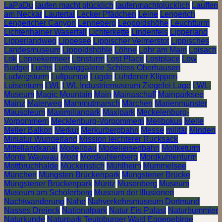
LaPaDu
laufen macht glücklich
laufenmachtglücklich
Lauffen
am Neckar
Lautertal
Lecker Pfädchen
Leine
Lengerich
Lengericher Canyon
Lenneberg
Leopoldshöhe
Leuchtturm
Lichtenhainer Waserfall
Lichterkette
Lindenfels
Lipperland
Lipperlandweg
Lippesee
Lippischer Velmerstot
Lippisches
Landesmuseum
Lippoldshöhle
Löhne
Lohr am Main
Loisach
Lok
Lonnekermeer
Lönsturm
Lost Place
Lostplace
Low
Budget
Luchs
Ludwiggalerie Schloss Oberhausen
Ludwigsturm
Luftpumpe
Lügde
Luhdener Klippen
Luisenturm
LWL
LWL Industriemuseum Ziegelei Lage
LWL-
Museum
Magic Mountain
Main
Mainaschaff
Mainparksee
Mainz
Malerweg
Mammutmarsch
Märchen
Marienmünster
Mausoleum
Maximilianpark
Maxipark
Meckelenburg-
Vorpommern
Mecklenburg-Vorpommern
Melibokus
Melle
Meller Balkon
Merkur
Merkurbergbahn
Messe
militär
Minden
Miniatur Wunderland
Mission leichterer Rucksack
Mittellandkanal
Modellbau
Modelleisenbahn
Moltketurm
Monte Wauwau
Moor
Mordkuhlenberg
Mordkuhlenturm
Mottbruchhalde
Mückenstich
Mühlheim
Mummelsee
München
Müngsten Brückenpark
Müngstener Brücke
Müngstener Brückenpark
Müritz
Musenberg
Museum
Museum am Schölerberg
Museum der Illusionen
Nachtwanderung
Nahe
Nahverkehrsmuseum Dortmund
Nasses Dreieck
Nationalpark
Natur Eis Palast
Naturbummler
Naturkunde
Naturpark Teutoburger Wald Eggegebirge