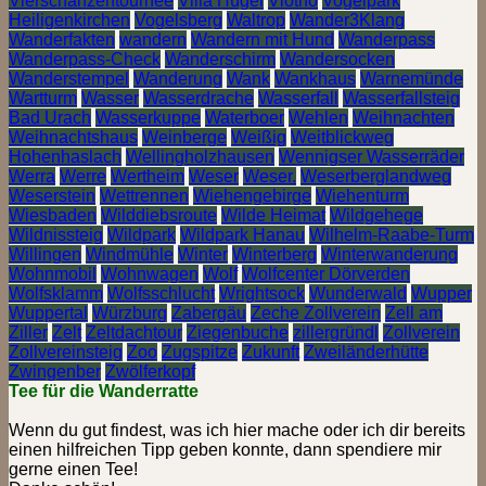
Vierschanzentournee
Villa Hügel
Vlotho
Vogelpark
Heiligenkirchen
Vogelsberg
Waltrop
Wander3Klang
Wanderfakten
wandern
Wandern mit Hund
Wanderpass
Wanderpass-Check
Wanderschirm
Wandersocken
Wanderstempel
Wanderung
Wank
Wankhaus
Warnemünde
Wartturm
Wasser
Wasserdrache
Wasserfall
Wasserfallsteig
Bad Urach
Wasserkuppe
Waterboer
Wehlen
Weihnachten
Weihnachtshaus
Weinberge
Weißig
Weitblickweg
Hohenhaslach
Wellingholzhausen
Wennigser Wasserräder
Werra
Werre
Wertheim
Weser
Weser.
Weserberglandweg
Weserstein
Wettrennen
Wiehengebirge
Wiehenturm
Wiesbaden
Wilddiebsroute
Wilde Heimat
Wildgehege
Wildnissteig
Wildpark
Wildpark Hanau
Wilhelm-Raabe-Turm
Willingen
Windmühle
Winter
Winterberg
Winterwanderung
Wohnmobil
Wohnwagen
Wolf
Wolfcenter Dörverden
Wolfsklamm
Wolfsschlucht
Wrightsock
Wunderwald
Wupper
Wuppertal
Würzburg
Zabergäu
Zeche Zollverein
Zell am
Ziller
Zelt
Zeltdachtour
Ziegenbuche
zillergründl
Zollverein
Zollvereinsteig
Zoo
Zugspitze
Zukunft
Zweiländerhütte
Zwingenber
Zwölferkopf
Tee für die Wanderratte
Wenn du gut findest, was ich hier mache oder ich dir bereits
einen hilfreichen Tipp geben konnte, dann spendiere mir
gerne einen Tee!