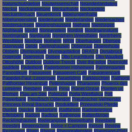
Naturschutzgebiet
Nautwissenschaft
Neanderlandsteig
Neckar
Neckargemünd
Neckarhalde
Neckarsteig
Neckarsteinach
Neuenknick
Nibelungenhalle
Nibelungensteig
Niederlande
Niederlanden
Niedersachen
Niedersachsen
Niedringhaussee
Nieheim
Nienhagen
Nightwalk
Nixdof
Nonnenstein
Nordisk
Nordmannsturm
Nordmarsch
Nordpunkt
Nordrhein Weestfalen
Nordrhein-
Westfalen
Nordsee
Norheim
NRW
Oberhausen
Obersee
Odenwald
Oelde
Oerlinghausen
Oldenzaal
Olpererhütte
Olsberg
Olympiapark
Olympiastadion
ORAT-3
Osnabrück
Osterode
Österreich
Ostsee
Otto Leuchtturm
Otto Waalkes
Ottoshöhe
Outdoor
Outdoor Trends
Over the edge
Overnight
paddeln
Paderborn
Paderborner Höhenweg
Palmengarten
Panoptikum
Papageien
Papageien Café
Papageienpark
Pappdel-Paul. Leppinsee
Paragliding
Parkleuchten
Patthorst
Patthorster Hexenpatt
Petershagen
Pharaonen
Phoenix des
Lumières
Piesberg
Pilsum
Pirna
Planet Ozean
Planten un
Blomen
Plau am See
Polenztal
Porta Westfalica
Pott
Powerbank
Preußisch Oldendorf
Preußischer Velmerstot
Princess Royal Barracks
Produkttest
Przewalski Pferde
Quckie
Quickie
Radarturm
Radfahren
Radioteleskop
Effelsberg
Radom
Radtour
Rathenow
Rattenfänger
Recklinghausen
Rederangsee
Reeperbahn
Reesberg
Reesbrg
Regenschirm
Reise + Camping
Reisen
Review
Rezension
Rhein
Rheine
Rheingrafenstein
Rheinland-Pfalz