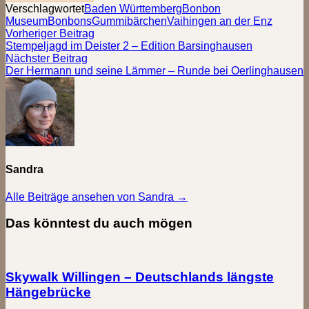
Verschlagwortet
Baden Württemberg
Bonbon
Museum
Bonbons
Gummibärchen
Vaihingen an der Enz
Beitragsnavigation
Vorheriger
Vorheriger Beitrag
Beitrag:
Stempeljagd im Deister 2 – Edition Barsinghausen
Nächster
Nächster Beitrag
Beitrag:
Der Hermann und seine Lämmer – Runde bei Oerlinghausen
Sandra
Alle Beiträge ansehen von Sandra →
Das könntest du auch mögen
Skywalk Willingen – Deutschlands längste
Hängebrücke