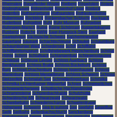
Rheinsteig
Rieselfelder Windel
Rietberg
Ringelstein
Rinteln
Rödinghausen
Röhrenhotel
Rosenhof Lippe
Rostock
Rotenfels
Rothaargebirge
Rothaarsteig
Rothesteinhöhle
Rübenroute
Rückblick
Rückersbacher Schlucht
Rucksack
Ruderboot
Ruhgebiet
Ruhr
Ruhr Museum
Ruhrgebiet
Ruhrseen-Marsch
Ruine
Ruine Schönrain
Ruppertsklamm
Rusbend
Rutsche
RWW
Saar-Hunsrück-Steig
Saarland
Saarpolygon
Sächsische Schweiz
Salzhemmendorf
Sauerland
Saupark
Schachtschleuse
Schaukel
Schaumburg
Schaumburger Wald
Schiedersee
Schiff
Schifffahrt
Schifffahrtsmuseum
Schiffshebewerk Henrichenburg
Schillat
Höhle
Schirm
Schlafsack
Schlangenbad
Schlegeisstausee
Schleuse
Schleuse Leysiel
Schloss Auerbach
Schloss
Benkhausen
Schloss Brake
Schloss Bückeburg
Schloss
Burg
Schloss Drachenburg
Schloss Iggenhausen
Schloss
Marienburg
Schloss Mespelbrunn
Schloss Schwerin
Schloss
Stolzenfels
Schmalah See
Schmetterlingshaus
Schmilka
Schmilka Lichtenhainer Wasserfall
Schnee
Schneewittchen
Schneewittchenweg
Schottische Hochlandrinder
Schrammsteine
Schurenbachhalde
Schutzhütte
Schwäbische Alb
Schwarzwald
Schwarzwald.
Schwebebahn
Schwedenschanze
Schwelentruper
Höhenweg
Schwerin
Sea to summit
See
Seefahrt
Segelflug
Seife
Seilbahn
Seltenbachschlucht
Senckenberg
Naturmuseum
Senne
Sennelager
Sesamstraße
Sightseeing