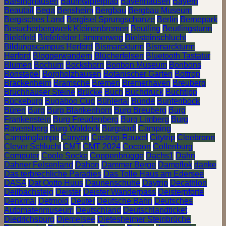
Barsinghausen
Baumwipfelpfad
Bavenhausen
Bayern
Beautail
Bega
Bensheim
Bergbau
Bergbau Museum
Bergisches Land
Bergisel Sprungschanze
Berlin
Bernepark
Besucherbergwerk Kleinenbremen
Beutling
Beutlingsturm
Bielefeld
Bielefelder Lämmerweg
Bielsteinschlucht
Bildungscampus Herford
Bismarckturm
Bismarckturm
Herford
Bloggerwandern
Blücherfelsen
Bluetooth Tastatur
Blumen
Bochum
Bockshorn
Bonbon Museum
Bonbons
Bonstapel
Borgholzhausen
Botanischer Garten
Bottrop
Brackenheim
Bramsche
Bremen
Bremerhaven
Breuberg
Bruchhauser Steine
Brücke
Buch
Buchdruck
Buchtipp
Bückeburg
Bugaboo Cup
Bühlertal
Bünde
Buntenbock
Büren
Burg
Burg Blankenhorn
Burg Breuberg
Burg
Frankenstein
Burg Freudenberg
Burg Limberg
Burg
Ravensberg
Burg Waldeck
Bürgstadt
Camping
Campinglampe
Canyon
Castrop-Rauxel
Citytrip
Cleebronn
Clever Schlucht
CMT
CMT 2024
Cocoon
Collenburg
Computer
Coole Socke
Coppenbrügge
Dachs1
Dahn
Dahner Felsenland
Dahon
Dammer Berge
Dampflok
danke
Das terbrechliche Paradies
Das Tolle Haus am Edersee
DASA
Dat Ootto Huus
Daunenschuhe
Daytrip
Decathlon
Deilbachsteig
Deister
Deister Wanderpass
Deisterpforte
Denkmal
Detmold
Deuter
Deutsche Bahn
Deutsches
Automatenmuseum
Deutschland
Deutschlandticket
Diedrichsburg
Diemelsee
Dietesheimer Steinbrüche