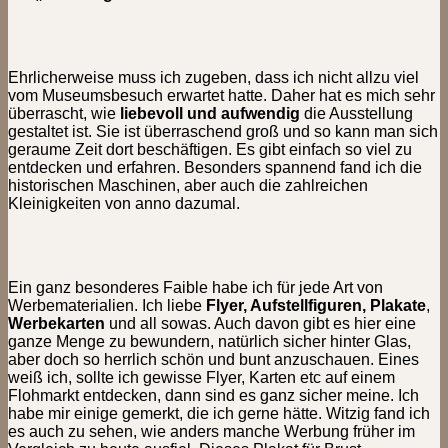
Ehrlicherweise muss ich zugeben, dass ich nicht allzu viel
vom Museumsbesuch erwartet hatte. Daher hat es mich sehr
überrascht, wie
liebevoll und aufwendig
die Ausstellung
gestaltet ist. Sie ist überraschend groß und so kann man sich
geraume Zeit dort beschäftigen. Es gibt einfach so viel zu
entdecken und erfahren. Besonders spannend fand ich die
historischen Maschinen, aber auch die zahlreichen
Kleinigkeiten von anno dazumal.
Ein ganz besonderes Faible habe ich für jede Art von
Werbematerialien. Ich liebe
Flyer, Aufstellfiguren, Plakate
,
Werbekarten
und all sowas. Auch davon gibt es hier eine
ganze Menge zu bewundern, natürlich sicher hinter Glas,
aber doch so herrlich schön und bunt anzuschauen. Eines
weiß ich, sollte ich gewisse Flyer, Karten etc auf einem
Flohmarkt entdecken, dann sind es ganz sicher meine. Ich
habe mir einige gemerkt, die ich gerne hätte. Witzig fand ich
es auch zu sehen, wie anders manche Werbung früher im