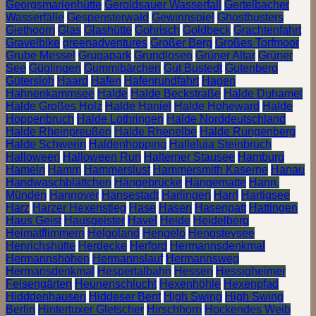
Georgsmarienhütte
Geroldsauer Wasserfall
Gertelbacher
Wasserfälle
Gespensterwald
Gewinnspiel
Ghostbusters
Giethoorn
Glas
Glashütte
Gohrisch
Goldbeck
Grachtenfahrt
Gravelbike
greenadventures
Großer Berg
Großes Torfmoor
Grube Messel
Grugapark
Grundlosen
Grüner Altar
Grüner
See
Güglingen
Gummibärchen
Gut Bustedt
Gutenberg
Gütersloh
Haard
Hafen
Hafenrundfahrt
Hagen
Hahnenkammsee
Halde
Halde Beckstraße
Halde Duhamel
Halde Großes Holz
Halde Haniel
Halde Hoheward
Halde
Hoppenbruch
Halde Lothringen
Halde Norddeutschland
Halde Rheinpreußen
Halde Rhenelbe
Halde Rungenberg
Halde Schwerin
Haldenhopping
Halleluja Steinbruch
Halloween
Halloween Run
Halterner Stausee
Hamburg
Hameln
Hamm
Hammerslust
Hammersmith Kaserne
Hanau
Handwaschblättchen
Hängebrücke
Hängematte
Hann.
Münden
Hannover
Hansestadt
Harlingen
Harrl
Hartigsee
Harz
Harzer Hexenstieg
Hase
Hasen
Hasenpatt
Hattingen
Haus Geist
Hausgeister
Havel
Heide
Heidelberg
Heimatflimmern
Helgoland
Hengelo
Hengsteysee
Henrichshütte
Herdecke
Herford
Hermannsdenkmal
Hermannshöhen
Hermannslauf
Hermannsweg
Hermansdenkmal
Hespertalbahn
Hessen
Hessigheimer
Felsengärten
Heunenschlucht
Hexenhöhle
Hexenpfad
Hidddenhausen
Hiddeser Bent
High Swing
High Swing
Berlin
Hintertuxer Gletscher
Hirschhorn
Hockendes Weib