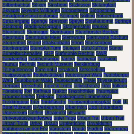
Silberbachtal
Silixen
Sinsheim
Sitzkissen
Skilanglauf
Skysper
Skywalk Willingen
Sloopsteene
Sloopsteine
Smartphonetaschenlampe
Solingen
Solling
Sonnenbrink
Spaziergang
Spenge
Spessart
Speyer
Spielautomat
Springe
Städtetrip
Stadtspaziergang
Stangensteig
stausee
Steinbruch
Steinegge
Steinhagen
Steinhorster Becken
Steinhude
Steinhuder Meer
Sternwarte
Sternwarte Bochum
Sterrenbos
Strand
Straßenbahn
Strom
Stuckenberg
Stuckenpfad
Stumpfer Turm
Stuttgart
Sub.KulTour
Süntel
Süntelbuchenallee
SUP
Surfmühle Rechlin
SWR
Tandemflug
Taschenlampe
Tauber
Taubertal
Taufstein
Taunus
Technik
Technik Museum
Tecklenburg
Telegrafenweg
Terminal 3
terratrack
Terschelling
Testpassagier
Teufelstättkopf
Teutobruger Wald
Teutoburger
Wald
Teutoburger Wald.
Teutoschleife
Thale
Thyssenkrupp
Tierpark
Tierschutz
Tiger & Turtle
Tillyschanze
Tirol
Tolkien
Tönsberg
Torf
Torfhaus
Traktor
Trasshöhlen
Traumpfad
Traumschleifen
Trekking
Trekkingplatz Himmelsnah
Trekkingtour
Trier
Trinkflasche
Truppenübungsplatz
Tuffi
U-
Boot Museum
U-Verlagerung
Über mich
Udo Lindenberg
Udoversum
Ueffeln
Ultraleicht
ultralight
Universitätswanderweg
unter Tage
Urban Trai
Urban Trail
Urban Trails
Urbex
Urlaub
Urpferdchen
Urwaldsteig
Vaihingen an der Enz
Varusturm
Vaude
Viadukt
Vierenberg