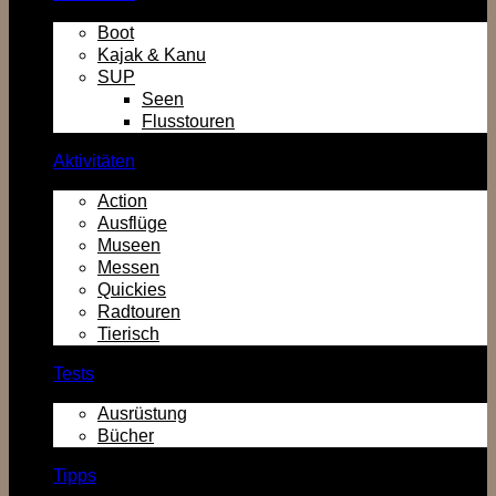
Boot
Kajak & Kanu
SUP
Seen
Flusstouren
Aktivitäten
Action
Ausflüge
Museen
Messen
Quickies
Radtouren
Tierisch
Tests
Ausrüstung
Bücher
Tipps