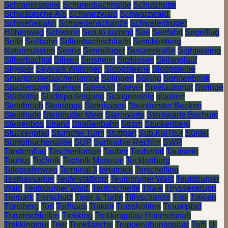
Schrammsteine
Schurenbachhalde
Schutzhütte
Schwäbische Alb
Schwarzwald
Schwarzwald.
Schwebebahn
Schwedenschanze
Schwelentruper
Höhenweg
Schwerin
Sea to summit
See
Seefahrt
Segelflug
Seife
Seilbahn
Seltenbachschlucht
Senckenberg
Naturmuseum
Senne
Sennelager
Sesamstraße
Sightseeing
Silberbachtal
Silixen
Sinsheim
Sitzkissen
Skilanglauf
Skysper
Skywalk Willingen
Sloopsteene
Sloopsteine
Smartphonetaschenlampe
Solingen
Solling
Sonnenbrink
Spaziergang
Spenge
Spessart
Speyer
Spielautomat
Springe
Städtetrip
Stadtspaziergang
Stangensteig
stausee
Steinbruch
Steinegge
Steinhagen
Steinhorster Becken
Steinhude
Steinhuder Meer
Sternwarte
Sternwarte Bochum
Sterrenbos
Strand
Straßenbahn
Strom
Stuckenberg
Stuckenpfad
Stumpfer Turm
Stuttgart
Sub.KulTour
Süntel
Süntelbuchenallee
SUP
Surfmühle Rechlin
SWR
Tandemflug
Taschenlampe
Tauber
Taubertal
Taufstein
Taunus
Technik
Technik Museum
Tecklenburg
Telegrafenweg
Terminal 3
terratrack
Terschelling
Testpassagier
Teufelstättkopf
Teutobruger Wald
Teutoburger
Wald
Teutoburger Wald.
Teutoschleife
Thale
Thyssenkrupp
Tierpark
Tierschutz
Tiger & Turtle
Tillyschanze
Tirol
Tolkien
Tönsberg
Torf
Torfhaus
Traktor
Trasshöhlen
Traumpfad
Traumschleifen
Trekking
Trekkingplatz Himmelsnah
Trekkingtour
Trier
Trinkflasche
Truppenübungsplatz
Tuffi
U-