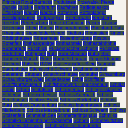
Princess Royal Barracks
Produkttest
Przewalski Pferde
Quckie
Quickie
Radarturm
Radfahren
Radioteleskop
Effelsberg
Radom
Radtour
Rathenow
Rattenfänger
Recklinghausen
Rederangsee
Reeperbahn
Reesberg
Reesbrg
Regenschirm
Reise + Camping
Reisen
Review
Rezension
Rhein
Rheine
Rheingrafenstein
Rheinland-Pfalz
Rheinsteig
Rieselfelder Windel
Rietberg
Ringelstein
Rinteln
Rödinghausen
Röhrenhotel
Rosenhof Lippe
Rostock
Rotenfels
Rothaargebirge
Rothaarsteig
Rothesteinhöhle
Rübenroute
Rückblick
Rückersbacher Schlucht
Rucksack
Ruderboot
Ruhgebiet
Ruhr
Ruhr Museum
Ruhrgebiet
Ruhrseen-Marsch
Ruine
Ruine Schönrain
Ruppertsklamm
Rusbend
Rutsche
RWW
Saar-Hunsrück-Steig
Saarland
Saarpolygon
Sächsische Schweiz
Salzhemmendorf
Sauerland
Saupark
Schachtschleuse
Schaukel
Schaumburg
Schaumburger Wald
Schiedersee
Schiff
Schifffahrt
Schifffahrtsmuseum
Schiffshebewerk Henrichenburg
Schillat
Höhle
Schirm
Schlafsack
Schlangenbad
Schlegeisstausee
Schleuse
Schleuse Leysiel
Schloss Auerbach
Schloss
Benkhausen
Schloss Brake
Schloss Bückeburg
Schloss
Burg
Schloss Drachenburg
Schloss Iggenhausen
Schloss
Marienburg
Schloss Mespelbrunn
Schloss Schwerin
Schloss
Stolzenfels
Schmalah See
Schmetterlingshaus
Schmilka
Schmilka Lichtenhainer Wasserfall
Schnee
Schneewittchen
Schneewittchenweg
Schottische Hochlandrinder