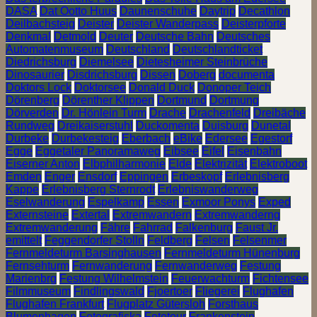
DASA
Dat Ootto Huus
Daunenschuhe
Daytrip
Decathlon
Deilbachsteig
Deister
Deister Wanderpass
Deisterpforte
Denkmal
Detmold
Deuter
Deutsche Bahn
Deutsches
Automatenmuseum
Deutschland
Deutschlandticket
Diedrichsburg
Diemelsee
Dietesheimer Steinbrüche
Dinosaurier
Disdrichsburg
Dissen
Doberg
documenta
Doktors Lock
Doktorsee
Donald Duck
Donoper Teich
Dörenberg
Dörenther Klippen
Dortmund
Dortmung
Dörverden
Dr. Hönlein Turm
Drache
Drachenfeld
Dreibäche
Rundweg
Dreikaiserstuhl
Duckomenta
Duisburg
Dunetal
Durbeke
Durbekesteig
Eberbach
eBike
Edersee
Egestorf
Egge
Eggetaler Panoramaweg
Eibsee
Eifel
Eisenbahn
Eiserner Anton
Elbphilharmonie
Elde
Elektrizität
Elektroboot
Emden
Enger
Ensdorf
Eppingen
Erbeskopf
Erlebnisberg
Kappe
Erlebnisberg Sternrodt
Erlebniswanderweg
Eselwanderung
Espelkamp
Essen
Exmoor Ponys
Exped
Externsteine
Extertal
Extremwandern
Extremwanderng
Extremwanderung
Fähre
Fahrrad
Falkenburg
Faust Jr.
emittelt
Feggendorfer Stolln
Feldberg
Felsen
Felsenmer
Fernmeldeturm Barsinghausen
Fernmeldeturm Hünenburg
Fernsehturm
Fernwanderung
Fernwanderweg
Festung
Marienbrg
Festung Wilhelmstein
Feuerwachturm
Fichtensee
Filmmuseum
Findlingswald
Fjoertoer
Fliegerei
Flughafen
Flughafen Frankfurt
Flugplatz Gütersloh
Forsthaus
Blumenhagen
Fotografiska
Fototour
Frankenstein