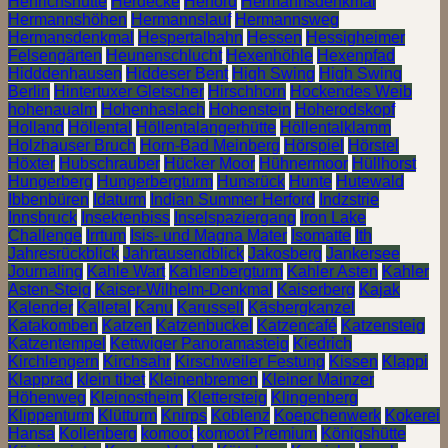
Henrichshütte
Herdecke
Herford
Hermannsdenkmal
Hermannshöhen
Hermannslauf
Hermannsweg
Hermansdenkmal
Hespertalbahn
Hessen
Hessigheimer
Felsengärten
Heunenschlucht
Hexenhöhle
Hexenpfad
Hidddenhausen
Hiddeser Bent
High Swing
High Swing
Berlin
Hintertuxer Gletscher
Hirschhorn
Hockendes Weib
hohenaualm
Hohenhaslach
Hohenstein
Hoherodskopf
Holland
Höllental
Höllentalangerhütte
Höllentalklamm
Holzhauser Bruch
Horn-Bad Meinberg
Hörspiel
Hörstel
Höxter
Hubschrauber
Hücker Moor
Hühnermoor
Hüllhorst
Hungerberg
Hungerbergturm
Hunsrück
Hunte
Hutewald
Ibbenbüren
Idaturm
Indian Summer Herford
Indzstrie
Innsbruck
Insektenbiss
Inselspaziergang
Iron Lake
Challenge
Irrtum
Isis- und Magna Mater
Isomatte
Ith
Jahresrückblick
Jahrtausendblick
Jakosberg
Jankersee
Journaling
Kahle Wart
Kahlenbergturm
Kahler Asten
Kahler
Asten-Steig
Kaiser-Wilhelm-Denkmal
Kaiserberg
Kajak
Kalender
Kalletal
Kanu
Karussell
Käsbergkanzel
Katakomben
Katzen
Katzenbuckel
Katzencafé
Katzensteig
Katzentempel
Kettwiger Panoramasteig
Kiedrich
Kirchlengern
Kirchsahr
Kirschweiler Festung
Kissen
Klappi
Klapprad
klein tibet
Kleinenbremen
Kleiner Mainzer
Höhenweg
Kleinostheim
Klettersteig
Klingenberg
Klippenturm
Klütturm
Knirps
Koblenz
Koepchenwerk
Kokerei
Hansa
Kollenberg
komoot
komoot Premium
Königshütte