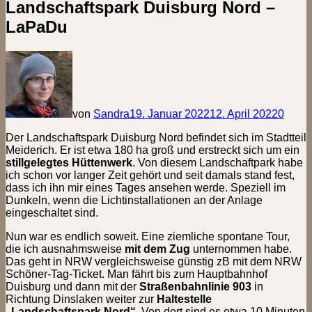
Landschaftspark Duisburg Nord –
LaPaDu
von
Sandra
19. Januar 2022
12. April 2022
0
Der Landschaftspark Duisburg Nord befindet sich im Stadtteil
Meiderich. Er ist etwa 180 ha groß und erstreckt sich um ein
stillgelegtes Hüttenwerk
. Von diesem Landschaftpark habe
ich schon vor langer Zeit gehört und seit damals stand fest,
dass ich ihn mir eines Tages ansehen werde. Speziell im
Dunkeln, wenn die Lichtinstallationen an der Anlage
eingeschaltet sind.
Nun war es endlich soweit. Eine ziemliche spontane Tour,
die ich ausnahmsweise
mit dem Zug
unternommen habe.
Das geht in NRW vergleichsweise günstig zB mit dem NRW
Schöner-Tag-Ticket. Man fährt bis zum Hauptbahnhof
Duisburg und dann mit der
Straßenbahnlinie 903
in
Richtung Dinslaken weiter zur
Haltestelle
„Landschaftspark Nord“
. Von dort sind es etwa 10 Minuten