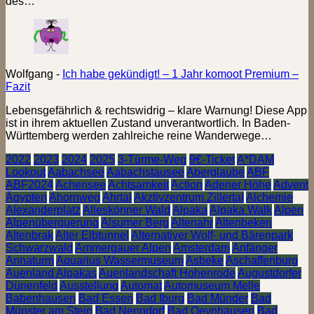
des…
Wolfgang
-
Ich habe gekündigt! – 1 Jahr komoot Premium –
Fazit
Lebensgefährlich & rechtswidrig – klare Warnung! Diese App
ist in ihrem aktuellen Zustand unverantwortlich. In Baden-
Württemberg werden zahlreiche reine Wanderwege…
2022
2023
2024
2025
3-Türme-Weg
9€-Ticket
A*DAM
Lookout
Aabachsee
Aabachstausee
Aberglaube
ABF
ABF2024
Achensee
Achtsamkeit
Action
Adener Höhe
Advent
Ägypten
Ahornweg
Ahrtal
Akztivzentrum Zillertal
Alchemie
Alexanderplatz
Alleskönner Wald
Alpaka
Alpaka Walk
Alpen
Alpenüberquerung
Alsumer Berg
Altenahr
Altenbeken
Altenbrak
Alter Elbtunnel
Alternativer Wolf- und Bärenpark
Schwarzwald
Ammergauer Alpen
Amsterdam
Anfänger
Annaturm
Aquarius Wassermuseum
Asbeke
Aschaffenburg
Auenland Alpakas
Auenlandschaft Hohenrode
Augustdorfer
Dünenfeld
Ausstellung
Automat
Automuseum Melle
Babenhausen
Bad Essen
Bad Iburg
Bad Münder
Bad
Münster am Stein
Bad Nenndorf
Bad Oeynhausen
Bad