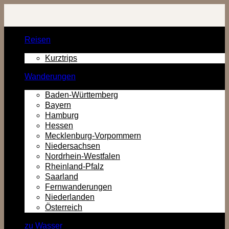
Zurück
zum
Inhalt
Reisen
Kurztrips
Wanderungen
Baden-Württemberg
Bayern
Hamburg
Hessen
Mecklenburg-Vorpommern
Niedersachsen
Nordrhein-Westfalen
Rheinland-Pfalz
Saarland
Fernwanderungen
Niederlanden
Österreich
zu Wasser