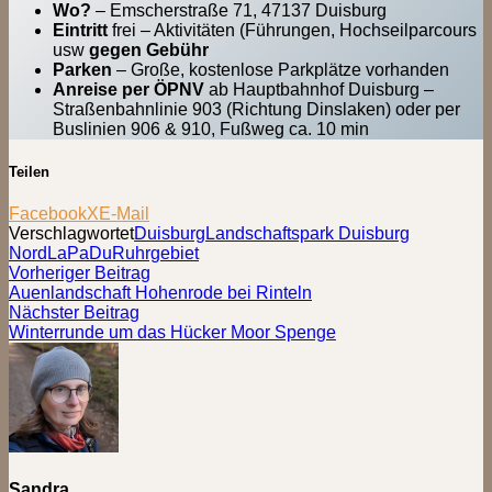
Wo?
– Emscherstraße 71, 47137 Duisburg
Eintritt
frei – Aktivitäten (Führungen, Hochseilparcours
usw
gegen Gebühr
Parken
– Große, kostenlose Parkplätze vorhanden
Anreise per ÖPNV
ab Hauptbahnhof Duisburg –
Straßenbahnlinie 903 (Richtung Dinslaken) oder per
Buslinien 906 & 910, Fußweg ca. 10 min
Teilen
Facebook
X
E-Mail
Verschlagwortet
Duisburg
Landschaftspark Duisburg
Nord
LaPaDu
Ruhrgebiet
Beitragsnavigation
Vorheriger
Vorheriger Beitrag
Beitrag:
Auenlandschaft Hohenrode bei Rinteln
Nächster
Nächster Beitrag
Beitrag:
Winterrunde um das Hücker Moor Spenge
Sandra