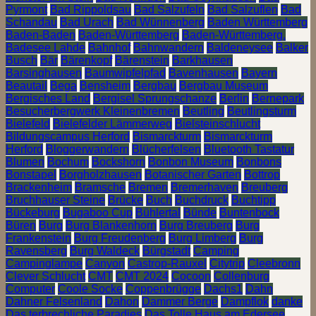
Pyrmont
Bad Rippoldsau
Bad Salzufeln
Bad Salzuflen
Bad
Schandau
Bad Urach
Bad Wünnenberg
Baden Württemberg
Baden-Baden
Baden-Württemberg
Baden-Württemberg.
Badesee Lahde
Bahnhof
Bahnwandern
Baldeneysee
Balker
Busch
Bär
Bärenkopf
Bärenstein
Barkhausen
Barsinghausen
Baumwipfelpfad
Bavenhausen
Bayern
Beautail
Bega
Bensheim
Bergbau
Bergbau Museum
Bergisches Land
Bergisel Sprungschanze
Berlin
Bernepark
Besucherbergwerk Kleinenbremen
Beutling
Beutlingsturm
Bielefeld
Bielefelder Lämmerweg
Bielsteinschlucht
Bildungscampus Herford
Bismarckturm
Bismarckturm
Herford
Bloggerwandern
Blücherfelsen
Bluetooth Tastatur
Blumen
Bochum
Bockshorn
Bonbon Museum
Bonbons
Bonstapel
Borgholzhausen
Botanischer Garten
Bottrop
Brackenheim
Bramsche
Bremen
Bremerhaven
Breuberg
Bruchhauser Steine
Brücke
Buch
Buchdruck
Buchtipp
Bückeburg
Bugaboo Cup
Bühlertal
Bünde
Buntenbock
Büren
Burg
Burg Blankenhorn
Burg Breuberg
Burg
Frankenstein
Burg Freudenberg
Burg Limberg
Burg
Ravensberg
Burg Waldeck
Bürgstadt
Camping
Campinglampe
Canyon
Castrop-Rauxel
Citytrip
Cleebronn
Clever Schlucht
CMT
CMT 2024
Cocoon
Collenburg
Computer
Coole Socke
Coppenbrügge
Dachs1
Dahn
Dahner Felsenland
Dahon
Dammer Berge
Dampflok
danke
Das terbrechliche Paradies
Das Tolle Haus am Edersee