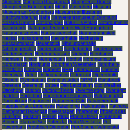
München
Müngsten Brückenpark
Müngstener Brücke
Müngstener Brückenpark
Müritz
Musenberg
Museum
Museum am Schölerberg
Museum der Illusionen
Nachtwanderung
Nahe
Nahverkehrsmuseum Dortmund
Nasses Dreieck
Nationalpark
Natur Eis Palast
Naturbummler
Naturkunde
Naturpark Teutoburger Wald Eggegebirge
Naturschutzgebiet
Nautwissenschaft
Neanderlandsteig
Neckar
Neckargemünd
Neckarhalde
Neckarsteig
Neckarsteinach
Neuenknick
Nibelungenhalle
Nibelungensteig
Niederlande
Niederlanden
Niedersachen
Niedersachsen
Niedringhaussee
Nieheim
Nienhagen
Nightwalk
Nixdof
Nonnenstein
Nordisk
Nordmannsturm
Nordmarsch
Nordpunkt
Nordrhein Weestfalen
Nordrhein-
Westfalen
Nordsee
Norheim
NRW
Oberhausen
Obersee
Odenwald
Oelde
Oerlinghausen
Oldenzaal
Olpererhütte
Olsberg
Olympiapark
Olympiastadion
ORAT-3
Osnabrück
Osterode
Österreich
Ostsee
Otto Leuchtturm
Otto Waalkes
Ottoshöhe
Outdoor
Outdoor Trends
Over the edge
Overnight
paddeln
Paderborn
Paderborner Höhenweg
Palmengarten
Panoptikum
Papageien
Papageien Café
Papageienpark
Pappdel-Paul. Leppinsee
Paragliding
Parkleuchten
Patthorst
Patthorster Hexenpatt
Petershagen
Pharaonen
Phoenix des
Lumières
Piesberg
Pilsum
Pirna
Planet Ozean
Planten un
Blomen
Plau am See
Polenztal
Porta Westfalica
Pott
Powerbank
Preußisch Oldendorf
Preußischer Velmerstot