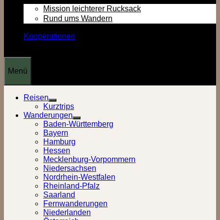
Mission leichterer Rucksack
Rund ums Wandern
Kooperationen
Menü
Reisen
Show
Kurztrips
sub
Wanderungen
menu
Show
Baden-Württemberg
sub
Bayern
menu
Hamburg
Hessen
Mecklenburg-Vorpommern
Niedersachsen
Nordrhein-Westfalen
Rheinland-Pfalz
Saarland
Fernwanderungen
Niederlanden