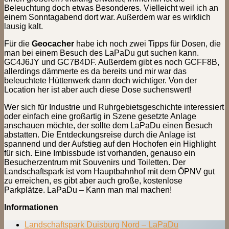
Beleuchtung doch etwas Besonderes. Vielleicht weil ich an
einem Sonntagabend dort war. Außerdem war es wirklich
lausig kalt.
Für die
Geocacher
habe ich noch zwei Tipps für Dosen, die
man bei einem Besuch des LaPaDu gut suchen kann.
GC4J6JY und GC7B4DF. Außerdem gibt es noch GCFF8B,
allerdings dämmerte es da bereits und mir war das
beleuchtete Hüttenwerk dann doch wichtiger. Von der
Location her ist aber auch diese Dose suchenswert!
Wer sich für Industrie und Ruhrgebietsgeschichte interessiert
oder einfach eine großartig in Szene gesetzte Anlage
anschauen möchte, der sollte dem LaPaDu einen Besuch
abstatten. Die Entdeckungsreise durch die Anlage ist
spannend und der Aufstieg auf den Hochofen ein Highlight
für sich. Eine Imbissbude ist vorhanden, genauso ein
Besucherzentrum mit Souvenirs und Toiletten. Der
Landschaftspark ist vom Hauptbahnhof mit dem ÖPNV gut
zu erreichen, es gibt aber auch große, kostenlose
Parkplätze. LaPaDu – Kann man mal machen!
Informationen
Landschaftspark Duisburg Nord – LaPaDu