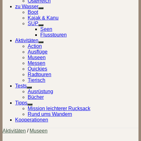
Österreich
zu Wasser
Show
Boot
sub
Kajak & Kanu
menu
SUP
Show
Seen
sub
Flusstouren
menu
Aktivitäten
Show
Action
sub
Ausflüge
menu
Museen
Messen
Quickies
Radtouren
Tierisch
Tests
Show
Ausrüstung
sub
Bücher
menu
Tipps
Show
Mission leichterer Rucksack
sub
Rund ums Wandern
menu
Kooperationen
Aktivitäten
/
Museen