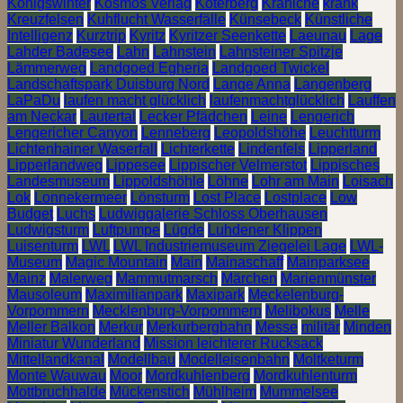
Königswinter
Kosmos Verlag
Köterberg
Kraniche
krank
Kreuzfelsen
Kuhflucht Wasserfälle
Künsebeck
Künstliche
Intelligenz
Kurztrip
Kyritz
Kyritzer Seenkette
Laeunau
Lage
Lahder Badesee
Lahn
Lahnstein
Lahnsteiner Spitzje
Lämmerweg
Landgoed Egheria
Landgoed Twickel
Landschaftspark Duisburg Nord
Lange Anna
Langenberg
LaPaDu
laufen macht glücklich
laufenmachtglücklich
Lauffen
am Neckar
Lautertal
Lecker Pfädchen
Leine
Lengerich
Lengericher Canyon
Lenneberg
Leopoldshöhe
Leuchtturm
Lichtenhainer Waserfall
Lichterkette
Lindenfels
Lipperland
Lipperlandweg
Lippesee
Lippischer Velmerstot
Lippisches
Landesmuseum
Lippoldshöhle
Löhne
Lohr am Main
Loisach
Lok
Lonnekermeer
Lönsturm
Lost Place
Lostplace
Low
Budget
Luchs
Ludwiggalerie Schloss Oberhausen
Ludwigsturm
Luftpumpe
Lügde
Luhdener Klippen
Luisenturm
LWL
LWL Industriemuseum Ziegelei Lage
LWL-
Museum
Magic Mountain
Main
Mainaschaff
Mainparksee
Mainz
Malerweg
Mammutmarsch
Märchen
Marienmünster
Mausoleum
Maximilianpark
Maxipark
Meckelenburg-
Vorpommern
Mecklenburg-Vorpommern
Melibokus
Melle
Meller Balkon
Merkur
Merkurbergbahn
Messe
militär
Minden
Miniatur Wunderland
Mission leichterer Rucksack
Mittellandkanal
Modellbau
Modelleisenbahn
Moltketurm
Monte Wauwau
Moor
Mordkuhlenberg
Mordkuhlenturm
Mottbruchhalde
Mückenstich
Mühlheim
Mummelsee