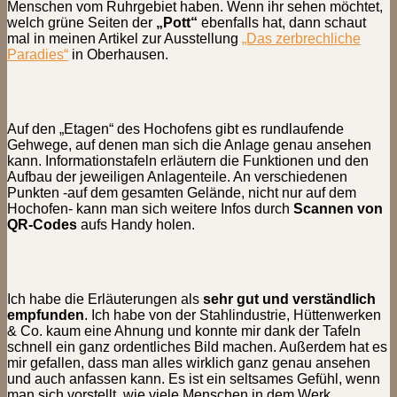
Menschen vom Ruhrgebiet haben. Wenn ihr sehen möchtet,
welch grüne Seiten der
„Pott“
ebenfalls hat, dann schaut
mal in meinen Artikel zur Ausstellung
„Das zerbrechliche
Paradies“
in Oberhausen.
Auf den „Etagen“ des Hochofens gibt es rundlaufende
Gehwege, auf denen man sich die Anlage genau ansehen
kann. Informationstafeln erläutern die Funktionen und den
Aufbau der jeweiligen Anlagenteile. An verschiedenen
Punkten -auf dem gesamten Gelände, nicht nur auf dem
Hochofen- kann man sich weitere Infos durch
Scannen von
QR-Codes
aufs Handy holen.
Ich habe die Erläuterungen als
sehr gut und verständlich
empfunden
. Ich habe von der Stahlindustrie, Hüttenwerken
& Co. kaum eine Ahnung und konnte mir dank der Tafeln
schnell ein ganz ordentliches Bild machen. Außerdem hat es
mir gefallen, dass man alles wirklich ganz genau ansehen
und auch anfassen kann. Es ist ein seltsames Gefühl, wenn
man sich vorstellt, wie viele Menschen in dem Werk