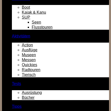
Boot
Kajak & Kanu
SUP
Seen
Flusstouren
Aktivitäten
Action
Ausflüge
Museen
Messen
Quickies
Radtouren
Tierisch
Tests
Ausrüstung
Bücher
Tipps