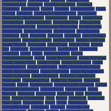
Frankenwarte
Frankfurt
Frankfurt am Main
Frankfurt
Flughafen
Frankreich
Fraport
Freeden
Friedenshöhe
Fulda
G4Free
Gamburg
Garmisch-Partenkirchen
Gasometer
Gasometer Oberhausen
Gauselmann
Geister
Geisterholz
Geisterjäger
Geisterschlucht
Gelsenkirchen
Geocaching
Georgsmarienhütte
Geroldsauer Wasserfall
Gertelbacher
Wasserfälle
Gespensterwald
Gewinnspiel
Ghostbusters
Giethoorn
Glas
Glashütte
Gohrisch
Goldbeck
Grachtenfahrt
Gravelbike
greenadventures
Großer Berg
Großes Torfmoor
Grube Messel
Grugapark
Grundlosen
Grüner Altar
Grüner
See
Güglingen
Gummibärchen
Gut Bustedt
Gutenberg
Gütersloh
Haard
Hafen
Hafenrundfahrt
Hagen
Hahnenkammsee
Halde
Halde Beckstraße
Halde Duhamel
Halde Großes Holz
Halde Haniel
Halde Hoheward
Halde
Hoppenbruch
Halde Lothringen
Halde Norddeutschland
Halde Rheinpreußen
Halde Rhenelbe
Halde Rungenberg
Halde Schwerin
Haldenhopping
Halleluja Steinbruch
Halloween
Halloween Run
Halterner Stausee
Hamburg
Hameln
Hamm
Hammerslust
Hammersmith Kaserne
Hanau
Handwaschblättchen
Hängebrücke
Hängematte
Hann.
Münden
Hannover
Hansestadt
Harlingen
Harrl
Hartigsee
Harz
Harzer Hexenstieg
Hase
Hasen
Hasenpatt
Hattingen
Haus Geist
Hausgeister
Havel
Heide
Heidelberg
Heimatflimmern
Helgoland
Hengelo
Hengsteysee