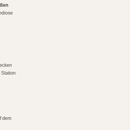
oßen
ndiose
recken
 Station
uf dem