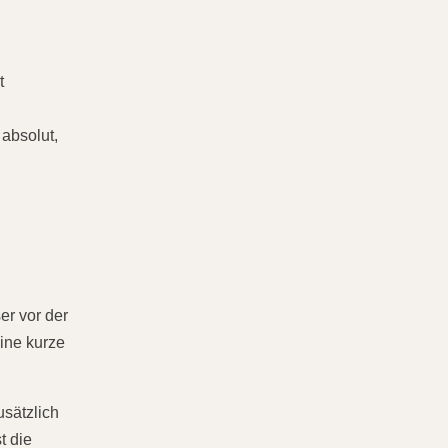
t
 absolut,
er vor der
ine kurze
usätzlich
t die