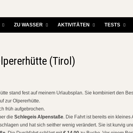
ZU WASSER
AKTIVITÄTEN
TESTS
pererhütte (Tirol)
tte stand fest auf meinem Urlaubsplan. Sie kombiniert den Be
f zur Olpererhütte.
ich früh aufgebrochen.
ber die
Schlegeis Alpenstaße
. Die Fahrt ist bereits ein kleines
schlagen und hat sich seither wenig verändert. Sie ist kurvig und
aße
. Die Durchfahrt schlägt mit
€ 14,00
zu Buche. Vor einem Be