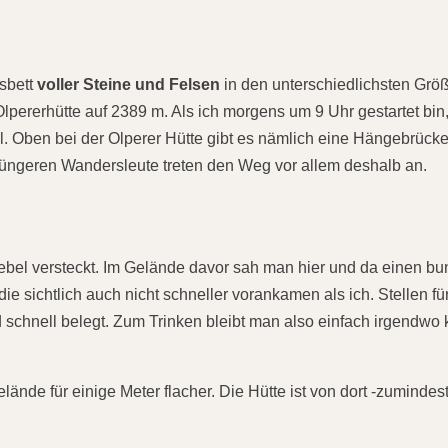
ssbett
voller Steine und Felsen
in den unterschiedlichsten Grö
lpererhütte auf 2389 m. Als ich morgens um 9 Uhr gestartet bin
ll. Oben bei der Olperer Hütte gibt es nämlich eine Hängebrücke
 jüngeren Wandersleute treten den Weg vor allem deshalb an.
ebel versteckt. Im Gelände davor sah man hier und da einen bu
e sichtlich auch nicht schneller vorankamen als ich. Stellen fü
d schnell belegt. Zum Trinken bleibt man also einfach irgendwo 
nde für einige Meter flacher. Die Hütte ist von dort -zumindest