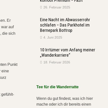
komoot Premium – Fazit
26. Februar 2025
Eine Nacht im Abwasserrohr
ßen. Er
schlafen – Das Parkhotel im
, war auf
Bernepark Bottrop
, die sich
4. Juni 2025
10 Irrtümer vom Anfang meiner
„Wanderkarriere“
18. Februar 2026
nten Punkt
r eine
kurz
Tee für die Wanderratte
 gefühlt-
Wenn du gut findest, was ich hier
mache oder ich dir bereits einen