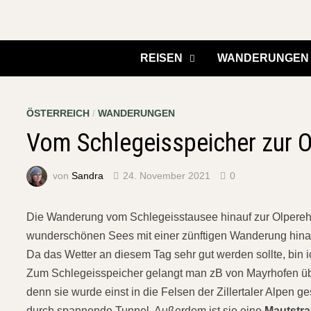
Zurück
zum
Inhalt
REISEN
WANDERUNGEN
ÖSTERREICH
/
WANDERUNGEN
Vom Schlegeisspeicher zur Ol
von
Sandra
24. November 2021
0
Die Wanderung vom Schlegeisstausee hinauf zur Olperehü
wunderschönen Sees mit einer zünftigen Wanderung hinau
Da das Wetter an diesem Tag sehr gut werden sollte, bin 
Zum Schlegeisspeicher gelangt man zB von Mayrhofen ü
denn sie wurde einst in die Felsen der Zillertaler Alpen ge
durch spannende Tunnel. Außerdem ist sie eine
Mautstr