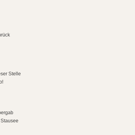
urück
ser Stelle
o!
bergab
r Stausee