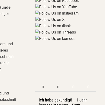
 Runde
eliger
dern und
geres
 sehr ein
r ist,
.
eg und
nabschnitt
Ich habe gekündigt! – 1 Jahr