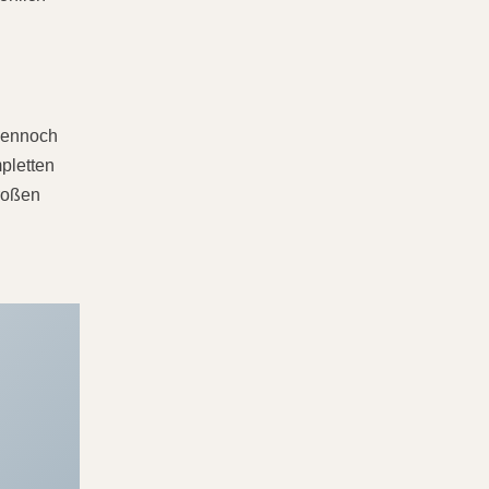
 dennoch
mpletten
großen