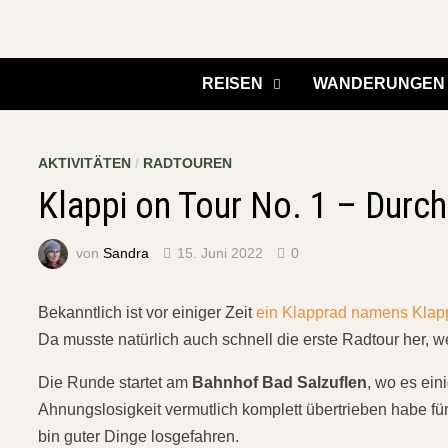
Zurück
zum
Inhalt
REISEN
WANDERUNGEN
AKTIVITÄTEN
/
RADTOUREN
Klappi on Tour No. 1 – Durc
von
Sandra
15. Juni 2022
0
Bekanntlich ist vor einiger Zeit
ein Klapprad namens Klap
Da musste natürlich auch schnell die erste Radtour her, w
Die Runde startet am
Bahnhof Bad Salzuflen
, wo es ein
Ahnungslosigkeit vermutlich komplett übertrieben habe fü
bin guter Dinge losgefahren.