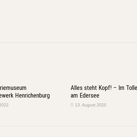
→
triemuseum
Alles steht Kopf! – Im Toll
ewerk Henrichenburg
am Edersee
 2022
13. August 2025