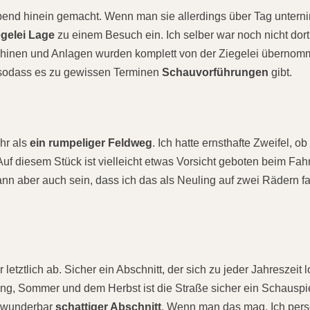
bend hinein gemacht. Wenn man sie allerdings über Tag untern
gelei Lage
zu einem Besuch ein. Ich selber war noch nicht dor
schinen und Anlagen wurden komplett von der Ziegelei überno
h, sodass es zu gewissen Terminen
Schauvorführungen
gibt.
ehr als
ein rumpeliger Feldweg
. Ich hatte ernsthafte Zweifel, o
 Auf diesem Stück ist vielleicht etwas Vorsicht geboten beim Fah
ann aber auch sein, dass ich das als Neuling auf zwei Rädern f
letztlich ab. Sicher ein Abschnitt, der sich zu jeder Jahreszeit 
ing, Sommer und dem Herbst ist die Straße sicher ein Schauspi
n wunderbar
schattiger Abschnitt
. Wenn man das mag. Ich pers