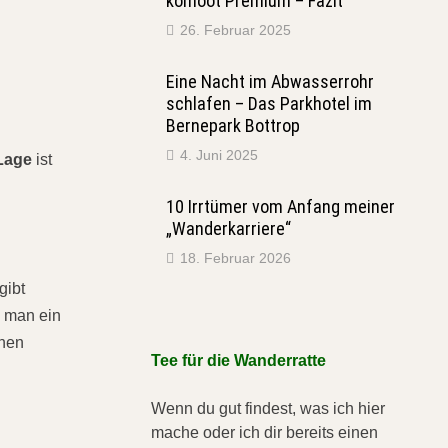
komoot Premium – Fazit
26. Februar 2025
Eine Nacht im Abwasserrohr
schlafen – Das Parkhotel im
n
Bernepark Bottrop
4. Juni 2025
Lage
ist
10 Irrtümer vom Anfang meiner
„Wanderkarriere“
18. Februar 2026
gibt
s man ein
chen
Tee für die Wanderratte
Wenn du gut findest, was ich hier
mache oder ich dir bereits einen