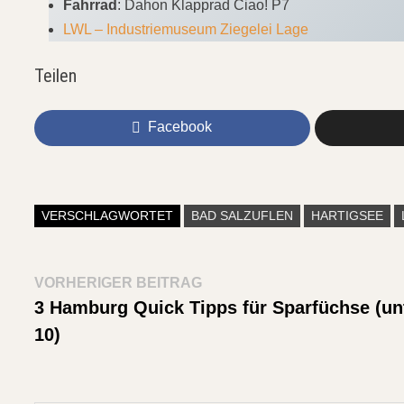
Fahrrad
: Dahon Klapprad Ciao! P7
LWL – Industriemuseum Ziegelei Lage
Teilen
Facebook
VERSCHLAGWORTET
BAD SALZUFLEN
HARTIGSEE
Beitragsnavigation
Vorheriger
VORHERIGER BEITRAG
Beitrag:
3 Hamburg Quick Tipps für Sparfüchse (un
10)