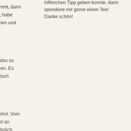
hilfreichen Tipp geben konnte, dann
immt, dann
spendiere mir gerne einen Tee!
t, habe
Danke schön!
mmen und
b das so
ren. Es
alsch
lohnt. Vom
el an
önlich