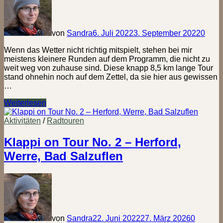
von
Sandra
6. Juli 2022
3. September 2022
0
Wenn das Wetter nicht richtig mitspielt, stehen bei mir
meistens kleinere Runden auf dem Programm, die nicht zu
weit weg von zuhause sind. Diese knapp 8,5 km lange Tour
stand ohnehin noch auf dem Zettel, da sie hier aus gewissen
…
Tierisch
Weiterlesen
war
los
Aktivitäten
/
Radtouren
am
Vierenberg
Klappi on Tour No. 2 – Herford,
bei
Werre, Bad Salzuflen
Bad
Salzuflen
von
Sandra
22. Juni 2022
27. März 2026
0