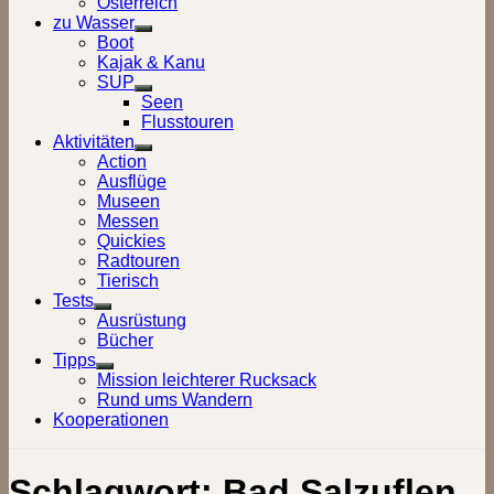
Österreich
zu Wasser
Show
Boot
sub
Kajak & Kanu
menu
SUP
Show
Seen
sub
Flusstouren
menu
Aktivitäten
Show
Action
sub
Ausflüge
menu
Museen
Messen
Quickies
Radtouren
Tierisch
Tests
Show
Ausrüstung
sub
Bücher
menu
Tipps
Show
Mission leichterer Rucksack
sub
Rund ums Wandern
menu
Kooperationen
Schlagwort:
Bad Salzuflen