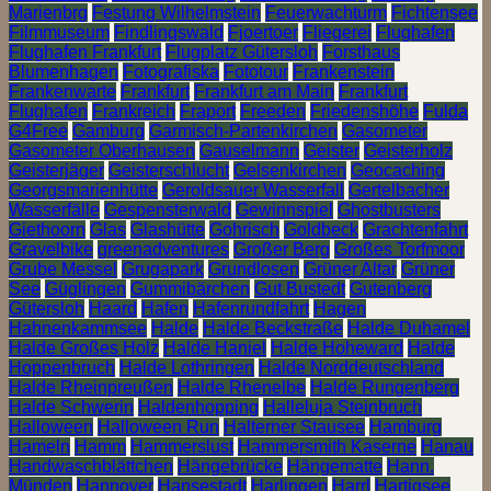
Marienbrg
Festung Wilhelmstein
Feuerwachturm
Fichtensee
Filmmuseum
Findlingswald
Fjoertoer
Fliegerei
Flughafen
Flughafen Frankfurt
Flugplatz Gütersloh
Forsthaus
Blumenhagen
Fotografiska
Fototour
Frankenstein
Frankenwarte
Frankfurt
Frankfurt am Main
Frankfurt
Flughafen
Frankreich
Fraport
Freeden
Friedenshöhe
Fulda
G4Free
Gamburg
Garmisch-Partenkirchen
Gasometer
Gasometer Oberhausen
Gauselmann
Geister
Geisterholz
Geisterjäger
Geisterschlucht
Gelsenkirchen
Geocaching
Georgsmarienhütte
Geroldsauer Wasserfall
Gertelbacher
Wasserfälle
Gespensterwald
Gewinnspiel
Ghostbusters
Giethoorn
Glas
Glashütte
Gohrisch
Goldbeck
Grachtenfahrt
Gravelbike
greenadventures
Großer Berg
Großes Torfmoor
Grube Messel
Grugapark
Grundlosen
Grüner Altar
Grüner
See
Güglingen
Gummibärchen
Gut Bustedt
Gutenberg
Gütersloh
Haard
Hafen
Hafenrundfahrt
Hagen
Hahnenkammsee
Halde
Halde Beckstraße
Halde Duhamel
Halde Großes Holz
Halde Haniel
Halde Hoheward
Halde
Hoppenbruch
Halde Lothringen
Halde Norddeutschland
Halde Rheinpreußen
Halde Rhenelbe
Halde Rungenberg
Halde Schwerin
Haldenhopping
Halleluja Steinbruch
Halloween
Halloween Run
Halterner Stausee
Hamburg
Hameln
Hamm
Hammerslust
Hammersmith Kaserne
Hanau
Handwaschblättchen
Hängebrücke
Hängematte
Hann.
Münden
Hannover
Hansestadt
Harlingen
Harrl
Hartigsee