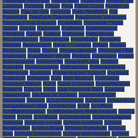
Patthorster Hexenpatt
Petershagen
Pharaonen
Phoenix des
Lumières
Piesberg
Pilsum
Pirna
Planet Ozean
Planten un
Blomen
Plau am See
Polenztal
Porta Westfalica
Pott
Powerbank
Preußisch Oldendorf
Preußischer Velmerstot
Princess Royal Barracks
Produkttest
Przewalski Pferde
Quckie
Quickie
Radarturm
Radfahren
Radioteleskop
Effelsberg
Radom
Radtour
Rathenow
Rattenfänger
Recklinghausen
Rederangsee
Reeperbahn
Reesberg
Reesbrg
Regenschirm
Reise + Camping
Reisen
Review
Rezension
Rhein
Rheine
Rheingrafenstein
Rheinland-Pfalz
Rheinsteig
Rieselfelder Windel
Rietberg
Ringelstein
Rinteln
Rödinghausen
Röhrenhotel
Rosenhof Lippe
Rostock
Rotenfels
Rothaargebirge
Rothaarsteig
Rothesteinhöhle
Rübenroute
Rückblick
Rückersbacher Schlucht
Rucksack
Ruderboot
Ruhgebiet
Ruhr
Ruhr Museum
Ruhrgebiet
Ruhrseen-Marsch
Ruine
Ruine Schönrain
Ruppertsklamm
Rusbend
Rutsche
RWW
Saar-Hunsrück-Steig
Saarland
Saarpolygon
Sächsische Schweiz
Salzhemmendorf
Sauerland
Saupark
Schachtschleuse
Schaukel
Schaumburg
Schaumburger Wald
Schiedersee
Schiff
Schifffahrt
Schifffahrtsmuseum
Schiffshebewerk Henrichenburg
Schillat
Höhle
Schirm
Schlafsack
Schlangenbad
Schlegeisstausee
Schleuse
Schleuse Leysiel
Schloss Auerbach
Schloss
Benkhausen
Schloss Brake
Schloss Bückeburg
Schloss
Burg
Schloss Drachenburg
Schloss Iggenhausen
Schloss