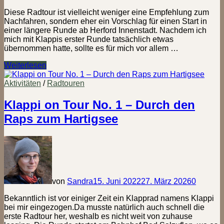
Diese Radtour ist vielleicht weniger eine Empfehlung zum
Nachfahren, sondern eher ein Vorschlag für einen Start in
einer längere Runde ab Herford Innenstadt. Nachdem ich
mich mit Klappis erster Runde tatsächlich etwas
übernommen hatte, sollte es für mich vor allem …
Klappi
Weiterlesen
on
Tour
Aktivitäten
/
Radtouren
No.
2
Klappi on Tour No. 1 – Durch den
–
Raps zum Hartigsee
Herford,
Werre,
Bad
Salzuflen
von
Sandra
15. Juni 2022
27. März 2026
0
Bekanntlich ist vor einiger Zeit ein Klapprad namens Klappi
bei mir eingezogen.Da musste natürlich auch schnell die
erste Radtour her, weshalb es nicht weit von zuhause