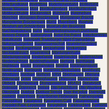
Mittellandkanal
Modellbau
Modelleisenbahn
Moltketurm
Monte Wauwau
Moor
Mordkuhlenberg
Mordkuhlenturm
Mottbruchhalde
Mückenstich
Mühlheim
Mummelsee
München
Müngsten Brückenpark
Müngstener Brücke
Müngstener Brückenpark
Müritz
Musenberg
Museum
Museum am Schölerberg
Museum der Illusionen
Nachtwanderung
Nahe
Nahverkehrsmuseum Dortmund
Nasses Dreieck
Nationalpark
Natur Eis Palast
Naturbummler
Naturkunde
Naturpark Teutoburger Wald Eggegebirge
Naturschutzgebiet
Nautwissenschaft
Neanderlandsteig
Neckar
Neckargemünd
Neckarhalde
Neckarsteig
Neckarsteinach
Neuenknick
Nibelungenhalle
Nibelungensteig
Niederlande
Niederlanden
Niedersachen
Niedersachsen
Niedringhaussee
Nieheim
Nienhagen
Nightwalk
Nixdof
Nonnenstein
Nordisk
Nordmannsturm
Nordmarsch
Nordpunkt
Nordrhein Weestfalen
Nordrhein-
Westfalen
Nordsee
Norheim
NRW
Oberhausen
Obersee
Odenwald
Oelde
Oerlinghausen
Oldenzaal
Olpererhütte
Olsberg
Olympiapark
Olympiastadion
ORAT-3
Osnabrück
Osterode
Österreich
Ostsee
Otto Leuchtturm
Otto Waalkes
Ottoshöhe
Outdoor
Outdoor Trends
Over the edge
Overnight
paddeln
Paderborn
Paderborner Höhenweg
Palmengarten
Panoptikum
Papageien
Papageien Café
Papageienpark
Pappdel-Paul. Leppinsee
Paragliding
Parkleuchten
Patthorst