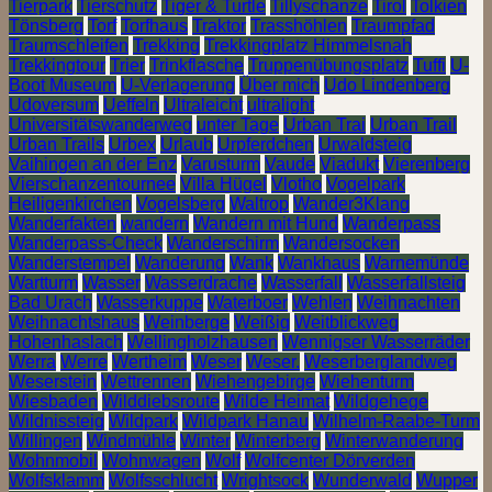
Tierpark
Tierschutz
Tiger & Turtle
Tillyschanze
Tirol
Tolkien
Tönsberg
Torf
Torfhaus
Traktor
Trasshöhlen
Traumpfad
Traumschleifen
Trekking
Trekkingplatz Himmelsnah
Trekkingtour
Trier
Trinkflasche
Truppenübungsplatz
Tuffi
U-
Boot Museum
U-Verlagerung
Über mich
Udo Lindenberg
Udoversum
Ueffeln
Ultraleicht
ultralight
Universitätswanderweg
unter Tage
Urban Trai
Urban Trail
Urban Trails
Urbex
Urlaub
Urpferdchen
Urwaldsteig
Vaihingen an der Enz
Varusturm
Vaude
Viadukt
Vierenberg
Vierschanzentournee
Villa Hügel
Vlotho
Vogelpark
Heiligenkirchen
Vogelsberg
Waltrop
Wander3Klang
Wanderfakten
wandern
Wandern mit Hund
Wanderpass
Wanderpass-Check
Wanderschirm
Wandersocken
Wanderstempel
Wanderung
Wank
Wankhaus
Warnemünde
Wartturm
Wasser
Wasserdrache
Wasserfall
Wasserfallsteig
Bad Urach
Wasserkuppe
Waterboer
Wehlen
Weihnachten
Weihnachtshaus
Weinberge
Weißig
Weitblickweg
Hohenhaslach
Wellingholzhausen
Wennigser Wasserräder
Werra
Werre
Wertheim
Weser
Weser.
Weserberglandweg
Weserstein
Wettrennen
Wiehengebirge
Wiehenturm
Wiesbaden
Wilddiebsroute
Wilde Heimat
Wildgehege
Wildnissteig
Wildpark
Wildpark Hanau
Wilhelm-Raabe-Turm
Willingen
Windmühle
Winter
Winterberg
Winterwanderung
Wohnmobil
Wohnwagen
Wolf
Wolfcenter Dörverden
Wolfsklamm
Wolfsschlucht
Wrightsock
Wunderwald
Wupper