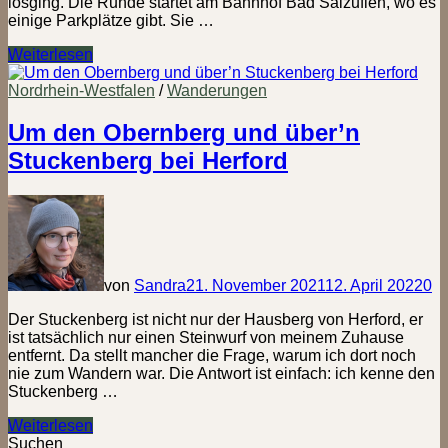
losging. Die Runde startet am Bahnhof Bad Salzuflen, wo es
einige Parkplätze gibt. Sie …
Klappi
Weiterlesen
on
Tour
Nordrhein-Westfalen
/
Wanderungen
No.
1
Um den Obernberg und über’n
–
Stuckenberg bei Herford
Durch
den
Raps
zum
Hartigsee
von
Sandra
21. November 2021
12. April 2022
0
Der Stuckenberg ist nicht nur der Hausberg von Herford, er
ist tatsächlich nur einen Steinwurf von meinem Zuhause
entfernt. Da stellt mancher die Frage, warum ich dort noch
nie zum Wandern war. Die Antwort ist einfach: ich kenne den
Stuckenberg …
Um
Weiterlesen
den
Suchen