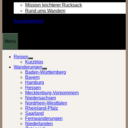
Mission leichterer Rucksack
Rund ums Wandern
Kooperationen
Menü
Reisen
Show
Kurztrips
sub
Wanderungen
menu
Show
Baden-Württemberg
sub
Bayern
menu
Hamburg
Hessen
Mecklenburg-Vorpommern
Niedersachsen
Nordrhein-Westfalen
Rheinland-Pfalz
Saarland
Fernwanderungen
Niederlanden