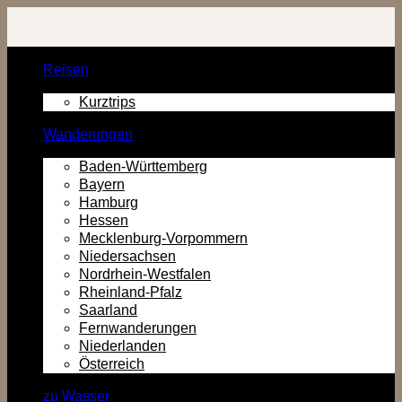
Zurück
zum
Inhalt
Reisen
Kurztrips
Wanderungen
Baden-Württemberg
Bayern
Hamburg
Hessen
Mecklenburg-Vorpommern
Niedersachsen
Nordrhein-Westfalen
Rheinland-Pfalz
Saarland
Fernwanderungen
Niederlanden
Österreich
zu Wasser