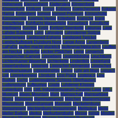
Höhenweg
Kleinostheim
Klettersteig
Klingenberg
Klippenturm
Klütturm
Knirps
Koblenz
Koepchenwerk
Kokerei
Hansa
Kollenberg
komoot
komoot Premium
Königshütte
Königswinter
Kosmos Verlag
Köterberg
Kraniche
krank
Kreuzfelsen
Kuhflucht Wasserfälle
Künsebeck
Künstliche
Intelligenz
Kurztrip
Kyritz
Kyritzer Seenkette
Laeunau
Lage
Lahder Badesee
Lahn
Lahnstein
Lahnsteiner Spitzje
Lämmerweg
Landgoed Egheria
Landgoed Twickel
Landschaftspark Duisburg Nord
Lange Anna
Langenberg
LaPaDu
laufen macht glücklich
laufenmachtglücklich
Lauffen
am Neckar
Lautertal
Lecker Pfädchen
Leine
Lengerich
Lengericher Canyon
Lenneberg
Leopoldshöhe
Leuchtturm
Lichtenhainer Waserfall
Lichterkette
Lindenfels
Lipperland
Lipperlandweg
Lippesee
Lippischer Velmerstot
Lippisches
Landesmuseum
Lippoldshöhle
Löhne
Lohr am Main
Loisach
Lok
Lonnekermeer
Lönsturm
Lost Place
Lostplace
Low
Budget
Luchs
Ludwiggalerie Schloss Oberhausen
Ludwigsturm
Luftpumpe
Lügde
Luhdener Klippen
Luisenturm
LWL
LWL Industriemuseum Ziegelei Lage
LWL-
Museum
Magic Mountain
Main
Mainaschaff
Mainparksee
Mainz
Malerweg
Mammutmarsch
Märchen
Marienmünster
Mausoleum
Maximilianpark
Maxipark
Meckelenburg-
Vorpommern
Mecklenburg-Vorpommern
Melibokus
Melle
Meller Balkon
Merkur
Merkurbergbahn
Messe
militär
Minden
Miniatur Wunderland
Mission leichterer Rucksack