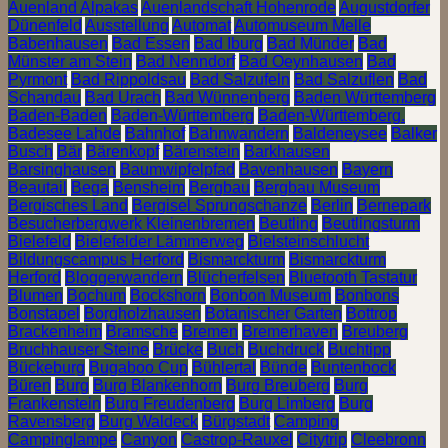
Auenland Alpakas
Auenlandschaft Hohenrode
Augustdorfer
Dünenfeld
Ausstellung
Automat
Automuseum Melle
Babenhausen
Bad Essen
Bad Iburg
Bad Münder
Bad
Münster am Stein
Bad Nenndorf
Bad Oeynhausen
Bad
Pyrmont
Bad Rippoldsau
Bad Salzufeln
Bad Salzuflen
Bad
Schandau
Bad Urach
Bad Wünnenberg
Baden Württemberg
Baden-Baden
Baden-Württemberg
Baden-Württemberg.
Badesee Lahde
Bahnhof
Bahnwandern
Baldeneysee
Balker
Busch
Bär
Bärenkopf
Bärenstein
Barkhausen
Barsinghausen
Baumwipfelpfad
Bavenhausen
Bayern
Beautail
Bega
Bensheim
Bergbau
Bergbau Museum
Bergisches Land
Bergisel Sprungschanze
Berlin
Bernepark
Besucherbergwerk Kleinenbremen
Beutling
Beutlingsturm
Bielefeld
Bielefelder Lämmerweg
Bielsteinschlucht
Bildungscampus Herford
Bismarckturm
Bismarckturm
Herford
Bloggerwandern
Blücherfelsen
Bluetooth Tastatur
Blumen
Bochum
Bockshorn
Bonbon Museum
Bonbons
Bonstapel
Borgholzhausen
Botanischer Garten
Bottrop
Brackenheim
Bramsche
Bremen
Bremerhaven
Breuberg
Bruchhauser Steine
Brücke
Buch
Buchdruck
Buchtipp
Bückeburg
Bugaboo Cup
Bühlertal
Bünde
Buntenbock
Büren
Burg
Burg Blankenhorn
Burg Breuberg
Burg
Frankenstein
Burg Freudenberg
Burg Limberg
Burg
Ravensberg
Burg Waldeck
Bürgstadt
Camping
Campinglampe
Canyon
Castrop-Rauxel
Citytrip
Cleebronn