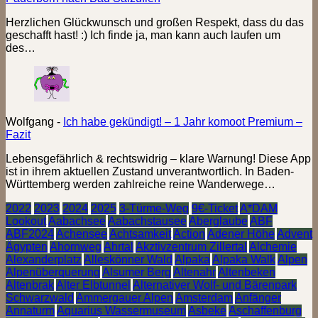
Herzlichen Glückwunsch und großen Respekt, dass du das
geschafft hast! :) Ich finde ja, man kann auch laufen um
des…
Wolfgang
-
Ich habe gekündigt! – 1 Jahr komoot Premium –
Fazit
Lebensgefährlich & rechtswidrig – klare Warnung! Diese App
ist in ihrem aktuellen Zustand unverantwortlich. In Baden-
Württemberg werden zahlreiche reine Wanderwege…
2022
2023
2024
2025
3-Türme-Weg
9€-Ticket
A*DAM
Lookout
Aabachsee
Aabachstausee
Aberglaube
ABF
ABF2024
Achensee
Achtsamkeit
Action
Adener Höhe
Advent
Ägypten
Ahornweg
Ahrtal
Akztivzentrum Zillertal
Alchemie
Alexanderplatz
Alleskönner Wald
Alpaka
Alpaka Walk
Alpen
Alpenüberquerung
Alsumer Berg
Altenahr
Altenbeken
Altenbrak
Alter Elbtunnel
Alternativer Wolf- und Bärenpark
Schwarzwald
Ammergauer Alpen
Amsterdam
Anfänger
Annaturm
Aquarius Wassermuseum
Asbeke
Aschaffenburg