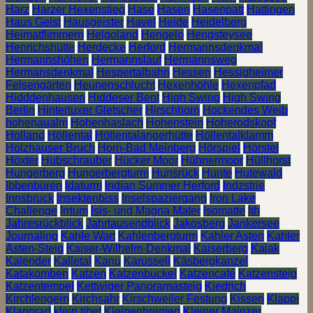
Harz
Harzer Hexenstieg
Hase
Hasen
Hasenpatt
Hattingen
Haus Geist
Hausgeister
Havel
Heide
Heidelberg
Heimatflimmern
Helgoland
Hengelo
Hengsteysee
Henrichshütte
Herdecke
Herford
Hermannsdenkmal
Hermannshöhen
Hermannslauf
Hermannsweg
Hermansdenkmal
Hespertalbahn
Hessen
Hessigheimer
Felsengärten
Heunenschlucht
Hexenhöhle
Hexenpfad
Hidddenhausen
Hiddeser Bent
High Swing
High Swing
Berlin
Hintertuxer Gletscher
Hirschhorn
Hockendes Weib
hohenaualm
Hohenhaslach
Hohenstein
Hoherodskopf
Holland
Höllental
Höllentalangerhütte
Höllentalklamm
Holzhauser Bruch
Horn-Bad Meinberg
Hörspiel
Hörstel
Höxter
Hubschrauber
Hücker Moor
Hühnermoor
Hüllhorst
Hungerberg
Hungerbergturm
Hunsrück
Hunte
Hutewald
Ibbenbüren
Idaturm
Indian Summer Herford
Indzstrie
Innsbruck
Insektenbiss
Inselspaziergang
Iron Lake
Challenge
Irrtum
Isis- und Magna Mater
Isomatte
Ith
Jahresrückblick
Jahrtausendblick
Jakosberg
Jankersee
Journaling
Kahle Wart
Kahlenbergturm
Kahler Asten
Kahler
Asten-Steig
Kaiser-Wilhelm-Denkmal
Kaiserberg
Kajak
Kalender
Kalletal
Kanu
Karussell
Käsbergkanzel
Katakomben
Katzen
Katzenbuckel
Katzencafé
Katzensteig
Katzentempel
Kettwiger Panoramasteig
Kiedrich
Kirchlengern
Kirchsahr
Kirschweiler Festung
Kissen
Klappi
Klapprad
klein tibet
Kleinenbremen
Kleiner Mainzer