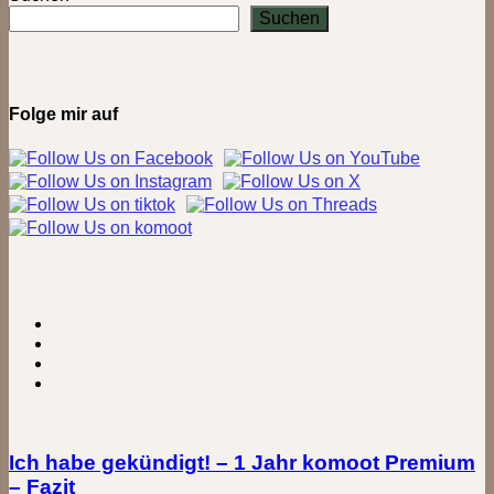
Obernberg
Suchen
und
über’n
Stuckenberg
bei
Herford
Folge mir auf
Ich habe gekündigt! – 1 Jahr komoot Premium
– Fazit