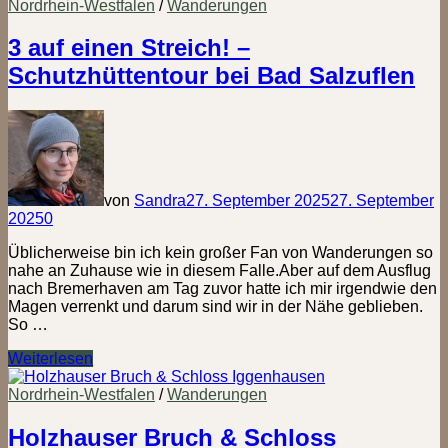
51
Nordrhein-Westfalen
/
Wanderungen
km
Wanderung
3 auf einen Streich! –
in
Schutzhüttentour bei Bad Salzuflen
Eigenregie
–
Von
Plänen
und
Pannen
von
Sandra
27. September 2025
27. September
2025
0
Üblicherweise bin ich kein großer Fan von Wanderungen so
nahe an Zuhause wie in diesem Falle.Aber auf dem Ausflug
nach Bremerhaven am Tag zuvor hatte ich mir irgendwie den
Magen verrenkt und darum sind wir in der Nähe geblieben.
So …
3
Weiterlesen
auf
einen
Nordrhein-Westfalen
/
Wanderungen
Streich!
–
Holzhauser Bruch & Schloss
Schutzhüttentour