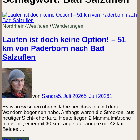
Nordrhein-Westfalen
/
Wanderungen
Laufen ist doch keine Option! – 51
km von Paderborn nach Bad
Salzuflen
von
Sandra
5. Juli 2026
5. Juli 2026
1
Es ist inzwischen über 5 Jahre her, dass ich mit dem
Wandern begonnen habe. Anfangs waren die Strecken -aus
heutiger Sicht- eher kurz. Heute liegen 2 Mammutmärsche
hinter mir, einer mit 30 km Länge, der andere mit 42 km.
Beides …
Laufen
Weiterlesen