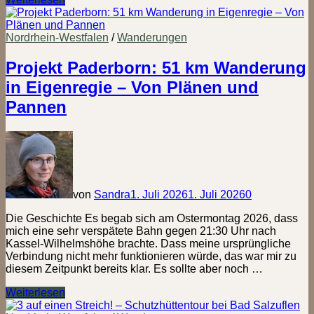
ist
doch
keine
Nordrhein-Westfalen
/
Wanderungen
Option!
–
Projekt Paderborn: 51 km Wanderung
51
in Eigenregie – Von Plänen und
km
von
Pannen
Paderborn
nach
Bad
Salzuflen
von
Sandra
1. Juli 2026
1. Juli 2026
0
Die Geschichte Es begab sich am Ostermontag 2026, dass
mich eine sehr verspätete Bahn gegen 21:30 Uhr nach
Kassel-Wilhelmshöhe brachte. Dass meine ursprüngliche
Verbindung nicht mehr funktionieren würde, das war mir zu
diesem Zeitpunkt bereits klar. Es sollte aber noch …
Projekt
Weiterlesen
Paderborn: