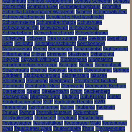
Marienburg
Schloss Mespelbrunn
Schloss Schwerin
Schloss
Stolzenfels
Schmalah See
Schmetterlingshaus
Schmilka
Schmilka Lichtenhainer Wasserfall
Schnee
Schneewittchen
Schneewittchenweg
Schottische Hochlandrinder
Schrammsteine
Schurenbachhalde
Schutzhütte
Schwäbische Alb
Schwarzwald
Schwarzwald.
Schwebebahn
Schwedenschanze
Schwelentruper
Höhenweg
Schwerin
Sea to summit
See
Seefahrt
Segelflug
Seife
Seilbahn
Seltenbachschlucht
Senckenberg
Naturmuseum
Senne
Sennelager
Sesamstraße
Sightseeing
Silberbachtal
Silixen
Sinsheim
Sitzkissen
Skilanglauf
Skysper
Skywalk Willingen
Sloopsteene
Sloopsteine
Smartphonetaschenlampe
Solingen
Solling
Sonnenbrink
Spaziergang
Spenge
Spessart
Speyer
Spielautomat
Springe
Städtetrip
Stadtspaziergang
Stangensteig
stausee
Steinbruch
Steinegge
Steinhagen
Steinhorster Becken
Steinhude
Steinhuder Meer
Sternwarte
Sternwarte Bochum
Sterrenbos
Strand
Straßenbahn
Strom
Stuckenberg
Stuckenpfad
Stumpfer Turm
Stuttgart
Sub.KulTour
Süntel
Süntelbuchenallee
SUP
Surfmühle Rechlin
SWR
Tandemflug
Taschenlampe
Tauber
Taubertal
Taufstein
Taunus
Technik
Technik Museum
Tecklenburg
Telegrafenweg
Terminal 3
terratrack
Terschelling
Testpassagier
Teufelstättkopf
Teutobruger Wald
Teutoburger
Wald
Teutoburger Wald.
Teutoschleife
Thale
Thyssenkrupp