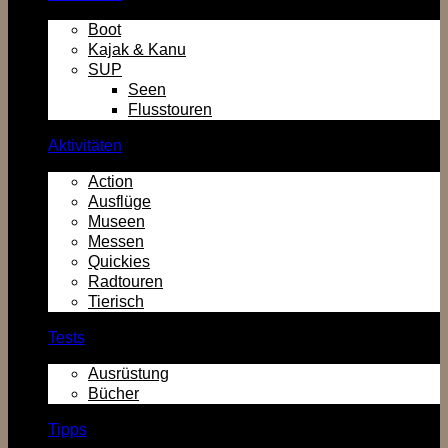
Boot
Kajak & Kanu
SUP
Seen
Flusstouren
Aktivitäten
Action
Ausflüge
Museen
Messen
Quickies
Radtouren
Tierisch
Tests
Ausrüstung
Bücher
Tipps