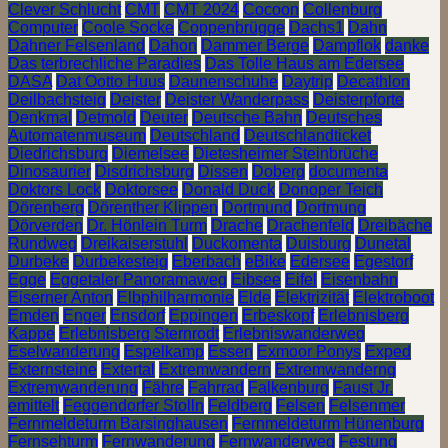
Clever Schlucht
CMT
CMT 2024
Cocoon
Collenburg
Computer
Coole Socke
Coppenbrügge
Dachs1
Dahn
Dahner Felsenland
Dahon
Dammer Berge
Dampflok
danke
Das terbrechliche Paradies
Das Tolle Haus am Edersee
DASA
Dat Ootto Huus
Daunenschuhe
Daytrip
Decathlon
Deilbachsteig
Deister
Deister Wanderpass
Deisterpforte
Denkmal
Detmold
Deuter
Deutsche Bahn
Deutsches
Automatenmuseum
Deutschland
Deutschlandticket
Diedrichsburg
Diemelsee
Dietesheimer Steinbrüche
Dinosaurier
Disdrichsburg
Dissen
Doberg
documenta
Doktors Lock
Doktorsee
Donald Duck
Donoper Teich
Dörenberg
Dörenther Klippen
Dortmund
Dortmung
Dörverden
Dr. Hönlein Turm
Drache
Drachenfeld
Dreibäche
Rundweg
Dreikaiserstuhl
Duckomenta
Duisburg
Dunetal
Durbeke
Durbekesteig
Eberbach
eBike
Edersee
Egestorf
Egge
Eggetaler Panoramaweg
Eibsee
Eifel
Eisenbahn
Eiserner Anton
Elbphilharmonie
Elde
Elektrizität
Elektroboot
Emden
Enger
Ensdorf
Eppingen
Erbeskopf
Erlebnisberg
Kappe
Erlebnisberg Sternrodt
Erlebniswanderweg
Eselwanderung
Espelkamp
Essen
Exmoor Ponys
Exped
Externsteine
Extertal
Extremwandern
Extremwanderng
Extremwanderung
Fähre
Fahrrad
Falkenburg
Faust Jr.
emittelt
Feggendorfer Stolln
Feldberg
Felsen
Felsenmer
Fernmeldeturm Barsinghausen
Fernmeldeturm Hünenburg
Fernsehturm
Fernwanderung
Fernwanderweg
Festung