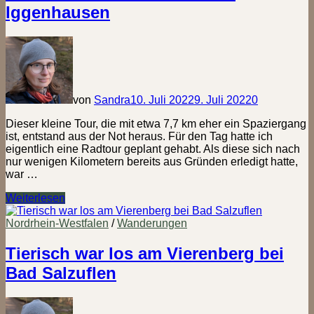
Iggenhausen
bei
Bad
Salzuflen
von
Sandra
10. Juli 2022
9. Juli 2022
0
Dieser kleine Tour, die mit etwa 7,7 km eher ein Spaziergang
ist, entstand aus der Not heraus. Für den Tag hatte ich
eigentlich eine Radtour geplant gehabt. Als diese sich nach
nur wenigen Kilometern bereits aus Gründen erledigt hatte,
war …
Holzhauser
Weiterlesen
Bruch
&
Nordrhein-Westfalen
/
Wanderungen
Schloss
Iggenhausen
Tierisch war los am Vierenberg bei
Bad Salzuflen