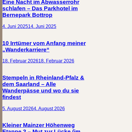
Eine Nacht im Abwasserrohr
schlafen – Das Parkhotel im
Bernepark Bottrop
4. Juni 2025
14. Juni 2025
10 Irrtümer vom Anfang meiner
„Wanderkarriere“
18. Februar 2026
18. Februar 2026
Stempeln in Rheinland-Pfalz &
dem Saarland – Alle
Wanderpässe und wo du sie
findest
5. August 2026
4. August 2026
Kleiner Mainzer Höhenweg
Etappe 2 – Mut zur Lücke (im