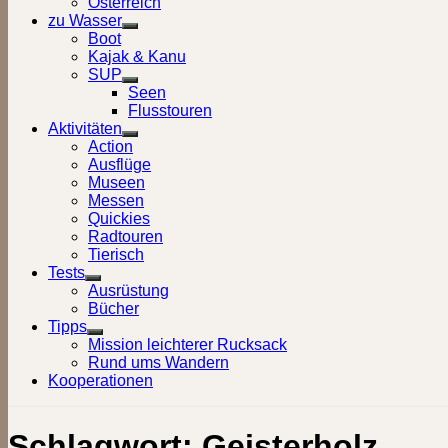
Österreich
zu Wasser
Show
Boot
sub
Kajak & Kanu
menu
SUP
Show
Seen
sub
Flusstouren
menu
Aktivitäten
Show
Action
sub
Ausflüge
menu
Museen
Messen
Quickies
Radtouren
Tierisch
Tests
Show
Ausrüstung
sub
Bücher
menu
Tipps
Show
Mission leichterer Rucksack
sub
Rund ums Wandern
menu
Kooperationen
Schlagwort:
Geisterholz