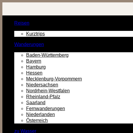
Zurück
zum
Inhalt
Reisen
Kurztrips
Wanderungen
Baden-Württemberg
Bayern
Hamburg
Hessen
Mecklenburg-Vorpommern
Niedersachsen
Nordrhein-Westfalen
Rheinland-Pfalz
Saarland
Fernwanderungen
Niederlanden
Österreich
zu Wasser