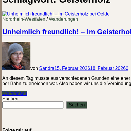
Nordrhein-Westfalen
/
Wanderungen
Unheimlich freundlich! – Im Geisterho
von
Sandra
15. Februar 2026
18. Februar 2026
0
An diesem Tag musste aus verschiedenen Gründen eine eher kur
per Bahn zu erreichen war. Also haben wir uns die Verbindu
Unheimlich
Weiterlesen
freundlich!
Suchen
–
Suchen
Im
Geisterholz
bei
Oelde
Folge mir auf