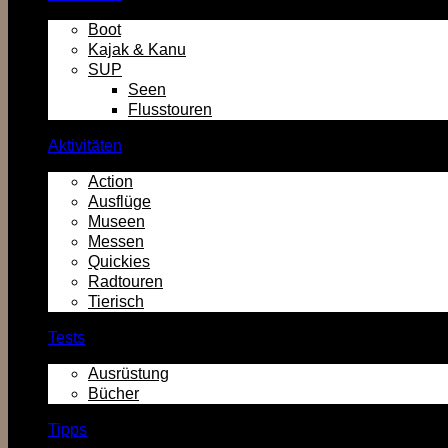
Boot
Kajak & Kanu
SUP
Seen
Flusstouren
Aktivitäten
Action
Ausflüge
Museen
Messen
Quickies
Radtouren
Tierisch
Tests
Ausrüstung
Bücher
Tipps