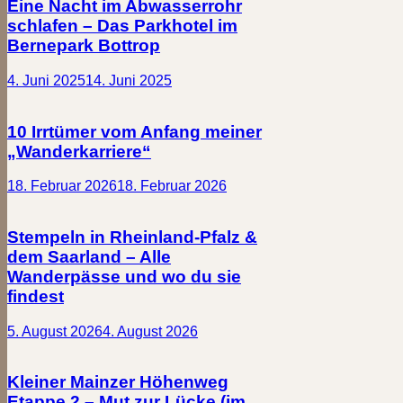
Eine Nacht im Abwasserrohr
schlafen – Das Parkhotel im
Bernepark Bottrop
4. Juni 2025
14. Juni 2025
10 Irrtümer vom Anfang meiner
„Wanderkarriere“
18. Februar 2026
18. Februar 2026
Stempeln in Rheinland-Pfalz &
dem Saarland – Alle
Wanderpässe und wo du sie
findest
5. August 2026
4. August 2026
Kleiner Mainzer Höhenweg
Etappe 2 – Mut zur Lücke (im