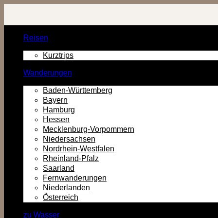
Zurück
zum
Inhalt
Reisen
Kurztrips
Wanderungen
Baden-Württemberg
Bayern
Hamburg
Hessen
Mecklenburg-Vorpommern
Niedersachsen
Nordrhein-Westfalen
Rheinland-Pfalz
Saarland
Fernwanderungen
Niederlanden
Österreich
zu Wasser