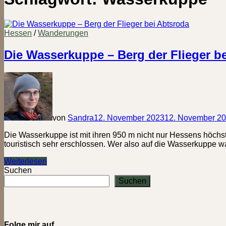
Hessen
/
Wanderungen
Die Wasserkuppe – Berg der Flieger b
von
Sandra
12. November 2023
12. November 2
Die Wasserkuppe ist mit ihren 950 m nicht nur Hessens höchste
touristisch sehr erschlossen. Wer also auf die Wasserkuppe w
Die
Weiterlesen
Wasserkuppe
Suchen
–
Suchen
Berg
der
Flieger
bei
Abtsroda
Folge mir auf