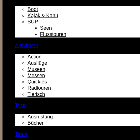
Boot
Kajak & Kanu
SUP
Seen
Flusstouren
Aktivitäten
Action
Ausflüge
Museen
Messen
Quickies
Radtouren
Tierisch
Tests
Ausrüstung
Bücher
Tipps