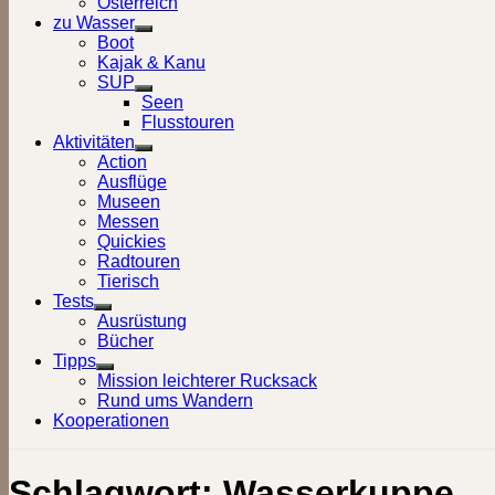
Österreich
zu Wasser
Show
Boot
sub
Kajak & Kanu
menu
SUP
Show
Seen
sub
Flusstouren
menu
Aktivitäten
Show
Action
sub
Ausflüge
menu
Museen
Messen
Quickies
Radtouren
Tierisch
Tests
Show
Ausrüstung
sub
Bücher
menu
Tipps
Show
Mission leichterer Rucksack
sub
Rund ums Wandern
menu
Kooperationen
Schlagwort:
Wasserkuppe