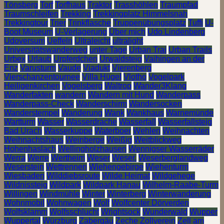
Tönsberg
Torf
Torfhaus
Traktor
Trasshöhlen
Traumpfad
Traumschleifen
Trekking
Trekkingplatz Himmelsnah
Trekkingtour
Trier
Trinkflasche
Truppenübungsplatz
Tuffi
U-
Boot Museum
U-Verlagerung
Über mich
Udo Lindenberg
Udoversum
Ueffeln
Ultraleicht
ultralight
Universitätswanderweg
unter Tage
Urban Trai
Urban Trails
Urbex
Urlaub
Urpferdchen
Urwaldsteig
Vaihingen an der
Enz
Varusturm
Vaude
Viadukt
Vierenberg
Vierschanzentournee
Villa Hügel
Vlotho
Vogelpark
Heiligenkirchen
Vogelsberg
Waltrop
Wander3Klang
Wanderfakten
wandern
Wandern mit Hund
Wanderpass
Wanderpass-Check
Wanderschirm
Wandersocken
Wanderstempel
Wanderung
Wank
Wankhaus
Warnemünde
Wartturm
Wasser
Wasserdrache
Wasserfall
Wasserfallsteig
Bad Urach
Wasserkuppe
Waterboer
Wehlen
Weihnachten
Weihnachtshaus
Weinberge
Weißig
Weitblickweg
Hohenhaslach
Wellingholzhausen
Wennigser Wasserräder
Werra
Werre
Wertheim
Weser
Weser.
Weserberglandweg
Weserstein
Wettrennen
Wiehengebirge
Wiehenturm
Wiesbaden
Wilddiebsroute
Wilde Heimat
Wildgehege
Wildnissteig
Wildpark
Wildpark Hanau
Wilhelm-Raabe-Turm
Willingen
Windmühle
Winter
Winterberg
Winterwanderung
Wohnmobil
Wohnwagen
Wolf
Wolfcenter Dörverden
Wolfsklamm
Wolfsschlucht
Wrightsock
Wunderwald
Wupper
Wuppertal
Würzburg
Zabergäu
Zeche Zollverein
Zell am