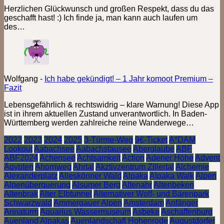
Herzlichen Glückwunsch und großen Respekt, dass du das
geschafft hast! :) Ich finde ja, man kann auch laufen um
des…
Wolfgang
-
Ich habe gekündigt! – 1 Jahr komoot Premium –
Fazit
Lebensgefährlich & rechtswidrig – klare Warnung! Diese App
ist in ihrem aktuellen Zustand unverantwortlich. In Baden-
Württemberg werden zahlreiche reine Wanderwege…
2022
2023
2024
2025
3-Türme-Weg
9€-Ticket
A*DAM
Lookout
Aabachsee
Aabachstausee
Aberglaube
ABF
ABF2024
Achensee
Achtsamkeit
Action
Adener Höhe
Advent
Ägypten
Ahornweg
Ahrtal
Akztivzentrum Zillertal
Alchemie
Alexanderplatz
Alleskönner Wald
Alpaka
Alpaka Walk
Alpen
Alpenüberquerung
Alsumer Berg
Altenahr
Altenbeken
Altenbrak
Alter Elbtunnel
Alternativer Wolf- und Bärenpark
Schwarzwald
Ammergauer Alpen
Amsterdam
Anfänger
Annaturm
Aquarius Wassermuseum
Asbeke
Aschaffenburg
Auenland Alpakas
Auenlandschaft Hohenrode
Augustdorfer