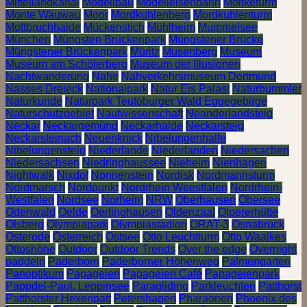
Mittellandkanal
Modellbau
Modelleisenbahn
Moltketurm
Monte Wauwau
Moor
Mordkuhlenberg
Mordkuhlenturm
Mottbruchhalde
Mückenstich
Mühlheim
Mummelsee
München
Müngsten Brückenpark
Müngstener Brücke
Müngstener Brückenpark
Müritz
Musenberg
Museum
Museum am Schölerberg
Museum der Illusionen
Nachtwanderung
Nahe
Nahverkehrsmuseum Dortmund
Nasses Dreieck
Nationalpark
Natur Eis Palast
Naturbummler
Naturkunde
Naturpark Teutoburger Wald Eggegebirge
Naturschutzgebiet
Nautwissenschaft
Neanderlandsteig
Neckar
Neckargemünd
Neckarhalde
Neckarsteig
Neckarsteinach
Neuenknick
Nibelungenhalle
Nibelungensteig
Niederlande
Niederlanden
Niedersachen
Niedersachsen
Niedringhaussee
Nieheim
Nienhagen
Nightwalk
Nixdof
Nonnenstein
Nordisk
Nordmannsturm
Nordmarsch
Nordpunkt
Nordrhein Weestfalen
Nordrhein-
Westfalen
Nordsee
Norheim
NRW
Oberhausen
Obersee
Odenwald
Oelde
Oerlinghausen
Oldenzaal
Olpererhütte
Olsberg
Olympiapark
Olympiastadion
ORAT-3
Osnabrück
Osterode
Österreich
Ostsee
Otto Leuchtturm
Otto Waalkes
Ottoshöhe
Outdoor
Outdoor Trends
Over the edge
Overnight
paddeln
Paderborn
Paderborner Höhenweg
Palmengarten
Panoptikum
Papageien
Papageien Café
Papageienpark
Pappdel-Paul. Leppinsee
Paragliding
Parkleuchten
Patthorst
Patthorster Hexenpatt
Petershagen
Pharaonen
Phoenix des