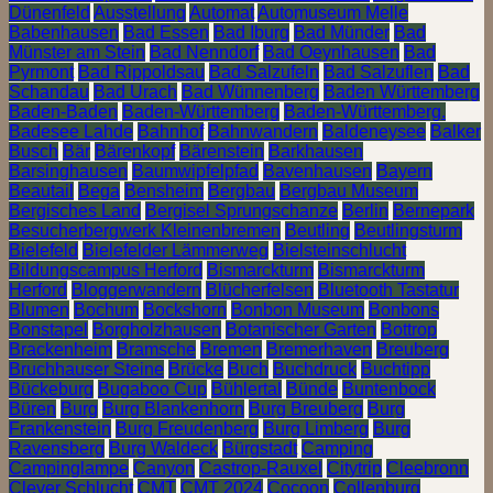
Dünenfeld
Ausstellung
Automat
Automuseum Melle
Babenhausen
Bad Essen
Bad Iburg
Bad Münder
Bad
Münster am Stein
Bad Nenndorf
Bad Oeynhausen
Bad
Pyrmont
Bad Rippoldsau
Bad Salzufeln
Bad Salzuflen
Bad
Schandau
Bad Urach
Bad Wünnenberg
Baden Württemberg
Baden-Baden
Baden-Württemberg
Baden-Württemberg.
Badesee Lahde
Bahnhof
Bahnwandern
Baldeneysee
Balker
Busch
Bär
Bärenkopf
Bärenstein
Barkhausen
Barsinghausen
Baumwipfelpfad
Bavenhausen
Bayern
Beautail
Bega
Bensheim
Bergbau
Bergbau Museum
Bergisches Land
Bergisel Sprungschanze
Berlin
Bernepark
Besucherbergwerk Kleinenbremen
Beutling
Beutlingsturm
Bielefeld
Bielefelder Lämmerweg
Bielsteinschlucht
Bildungscampus Herford
Bismarckturm
Bismarckturm
Herford
Bloggerwandern
Blücherfelsen
Bluetooth Tastatur
Blumen
Bochum
Bockshorn
Bonbon Museum
Bonbons
Bonstapel
Borgholzhausen
Botanischer Garten
Bottrop
Brackenheim
Bramsche
Bremen
Bremerhaven
Breuberg
Bruchhauser Steine
Brücke
Buch
Buchdruck
Buchtipp
Bückeburg
Bugaboo Cup
Bühlertal
Bünde
Buntenbock
Büren
Burg
Burg Blankenhorn
Burg Breuberg
Burg
Frankenstein
Burg Freudenberg
Burg Limberg
Burg
Ravensberg
Burg Waldeck
Bürgstadt
Camping
Campinglampe
Canyon
Castrop-Rauxel
Citytrip
Cleebronn
Clever Schlucht
CMT
CMT 2024
Cocoon
Collenburg