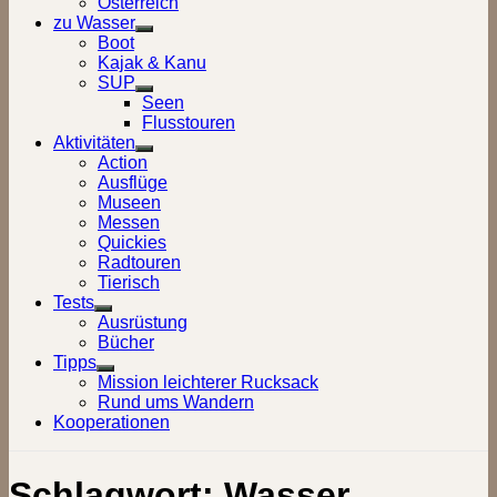
Österreich
zu Wasser
Show
Boot
sub
Kajak & Kanu
menu
SUP
Show
Seen
sub
Flusstouren
menu
Aktivitäten
Show
Action
sub
Ausflüge
menu
Museen
Messen
Quickies
Radtouren
Tierisch
Tests
Show
Ausrüstung
sub
Bücher
menu
Tipps
Show
Mission leichterer Rucksack
sub
Rund ums Wandern
menu
Kooperationen
Schlagwort:
Wasser