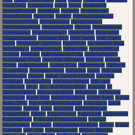
Haus Geist
Hausgeister
Havel
Heide
Heidelberg
Heimatflimmern
Helgoland
Hengelo
Hengsteysee
Henrichshütte
Herdecke
Herford
Hermannsdenkmal
Hermannshöhen
Hermannslauf
Hermannsweg
Hermansdenkmal
Hespertalbahn
Hessen
Hessigheimer
Felsengärten
Heunenschlucht
Hexenhöhle
Hexenpfad
Hidddenhausen
Hiddeser Bent
High Swing
High Swing
Berlin
Hintertuxer Gletscher
Hirschhorn
Hockendes Weib
hohenaualm
Hohenhaslach
Hohenstein
Hoherodskopf
Holland
Höllental
Höllentalangerhütte
Höllentalklamm
Holzhauser Bruch
Horn-Bad Meinberg
Hörspiel
Hörstel
Höxter
Hubschrauber
Hücker Moor
Hühnermoor
Hüllhorst
Hungerberg
Hungerbergturm
Hunsrück
Hunte
Hutewald
Ibbenbüren
Idaturm
Indian Summer Herford
Indzstrie
Innsbruck
Insektenbiss
Inselspaziergang
Iron Lake
Challenge
Irrtum
Isis- und Magna Mater
Isomatte
Ith
Jahresrückblick
Jahrtausendblick
Jakosberg
Jankersee
Journaling
Kahle Wart
Kahlenbergturm
Kahler Asten
Kahler
Asten-Steig
Kaiser-Wilhelm-Denkmal
Kaiserberg
Kajak
Kalender
Kalletal
Kanu
Karussell
Käsbergkanzel
Katakomben
Katzen
Katzenbuckel
Katzencafé
Katzensteig
Katzentempel
Kettwiger Panoramasteig
Kiedrich
Kirchlengern
Kirchsahr
Kirschweiler Festung
Kissen
Klappi
Klapprad
klein tibet
Kleinenbremen
Kleiner Mainzer