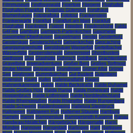
Filmmuseum
Findlingswald
Fjoertoer
Fliegerei
Flughafen
Flughafen Frankfurt
Flugplatz Gütersloh
Forsthaus
Blumenhagen
Fotografiska
Fototour
Frankenstein
Frankenwarte
Frankfurt
Frankfurt am Main
Frankfurt
Flughafen
Frankreich
Fraport
Freeden
Friedenshöhe
Fulda
G4Free
Gamburg
Garmisch-Partenkirchen
Gasometer
Gasometer Oberhausen
Gauselmann
Geister
Geisterholz
Geisterjäger
Geisterschlucht
Gelsenkirchen
Geocaching
Georgsmarienhütte
Geroldsauer Wasserfall
Gertelbacher
Wasserfälle
Gespensterwald
Gewinnspiel
Ghostbusters
Giethoorn
Glas
Glashütte
Gohrisch
Goldbeck
Grachtenfahrt
Gravelbike
greenadventures
Großer Berg
Großes Torfmoor
Grube Messel
Grugapark
Grundlosen
Grüner Altar
Grüner
See
Güglingen
Gummibärchen
Gut Bustedt
Gutenberg
Gütersloh
Haard
Hafen
Hafenrundfahrt
Hagen
Hahnenkammsee
Halde
Halde Beckstraße
Halde Duhamel
Halde Großes Holz
Halde Haniel
Halde Hoheward
Halde
Hoppenbruch
Halde Lothringen
Halde Norddeutschland
Halde Rheinpreußen
Halde Rhenelbe
Halde Rungenberg
Halde Schwerin
Haldenhopping
Halleluja Steinbruch
Halloween
Halloween Run
Halterner Stausee
Hamburg
Hameln
Hamm
Hammerslust
Hammersmith Kaserne
Hanau
Handwaschblättchen
Hängebrücke
Hängematte
Hann.
Münden
Hannover
Hansestadt
Harlingen
Harrl
Hartigsee
Harz
Harzer Hexenstieg
Hase
Hasen
Hasenpatt
Hattingen