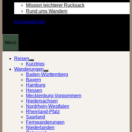
Mission leichterer Rucksack
Rund ums Wandern
Kooperationen
Menü
Reisen
Show
Kurztrips
sub
Wanderungen
menu
Show
Baden-Württemberg
sub
Bayern
menu
Hamburg
Hessen
Mecklenburg-Vorpommern
Niedersachsen
Nordrhein-Westfalen
Rheinland-Pfalz
Saarland
Fernwanderungen
Niederlanden