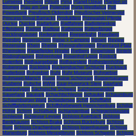
Lumières
Piesberg
Pilsum
Pirna
Planet Ozean
Planten un
Blomen
Plau am See
Polenztal
Porta Westfalica
Pott
Powerbank
Preußisch Oldendorf
Preußischer Velmerstot
Princess Royal Barracks
Produkttest
Przewalski Pferde
Quckie
Quickie
Radarturm
Radfahren
Radioteleskop
Effelsberg
Radom
Radtour
Rathenow
Rattenfänger
Recklinghausen
Rederangsee
Reeperbahn
Reesberg
Reesbrg
Regenschirm
Reise + Camping
Reisen
Review
Rezension
Rhein
Rheine
Rheingrafenstein
Rheinland-Pfalz
Rheinsteig
Rieselfelder Windel
Rietberg
Ringelstein
Rinteln
Rödinghausen
Röhrenhotel
Rosenhof Lippe
Rostock
Rotenfels
Rothaargebirge
Rothaarsteig
Rothesteinhöhle
Rübenroute
Rückblick
Rückersbacher Schlucht
Rucksack
Ruderboot
Ruhgebiet
Ruhr
Ruhr Museum
Ruhrgebiet
Ruhrseen-Marsch
Ruine
Ruine Schönrain
Ruppertsklamm
Rusbend
Rutsche
RWW
Saar-Hunsrück-Steig
Saarland
Saarpolygon
Sächsische Schweiz
Salzhemmendorf
Sauerland
Saupark
Schachtschleuse
Schaukel
Schaumburg
Schaumburger Wald
Schiedersee
Schiff
Schifffahrt
Schifffahrtsmuseum
Schiffshebewerk Henrichenburg
Schillat
Höhle
Schirm
Schlafsack
Schlangenbad
Schlegeisstausee
Schleuse
Schleuse Leysiel
Schloss Auerbach
Schloss
Benkhausen
Schloss Brake
Schloss Bückeburg
Schloss
Burg
Schloss Drachenburg
Schloss Iggenhausen
Schloss
Marienburg
Schloss Mespelbrunn
Schloss Schwerin
Schloss