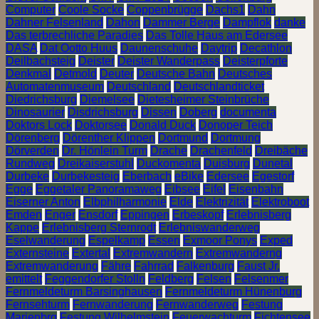
Computer
Coole Socke
Coppenbrügge
Dachs1
Dahn
Dahner Felsenland
Dahon
Dammer Berge
Dampflok
danke
Das terbrechliche Paradies
Das Tolle Haus am Edersee
DASA
Dat Ootto Huus
Daunenschuhe
Daytrip
Decathlon
Deilbachsteig
Deister
Deister Wanderpass
Deisterpforte
Denkmal
Detmold
Deuter
Deutsche Bahn
Deutsches
Automatenmuseum
Deutschland
Deutschlandticket
Diedrichsburg
Diemelsee
Dietesheimer Steinbrüche
Dinosaurier
Disdrichsburg
Dissen
Doberg
documenta
Doktors Lock
Doktorsee
Donald Duck
Donoper Teich
Dörenberg
Dörenther Klippen
Dortmund
Dortmung
Dörverden
Dr. Hönlein Turm
Drache
Drachenfeld
Dreibäche
Rundweg
Dreikaiserstuhl
Duckomenta
Duisburg
Dunetal
Durbeke
Durbekesteig
Eberbach
eBike
Edersee
Egestorf
Egge
Eggetaler Panoramaweg
Eibsee
Eifel
Eisenbahn
Eiserner Anton
Elbphilharmonie
Elde
Elektrizität
Elektroboot
Emden
Enger
Ensdorf
Eppingen
Erbeskopf
Erlebnisberg
Kappe
Erlebnisberg Sternrodt
Erlebniswanderweg
Eselwanderung
Espelkamp
Essen
Exmoor Ponys
Exped
Externsteine
Extertal
Extremwandern
Extremwanderng
Extremwanderung
Fähre
Fahrrad
Falkenburg
Faust Jr.
emittelt
Feggendorfer Stolln
Feldberg
Felsen
Felsenmer
Fernmeldeturm Barsinghausen
Fernmeldeturm Hünenburg
Fernsehturm
Fernwanderung
Fernwanderweg
Festung
Marienbrg
Festung Wilhelmstein
Feuerwachturm
Fichtensee