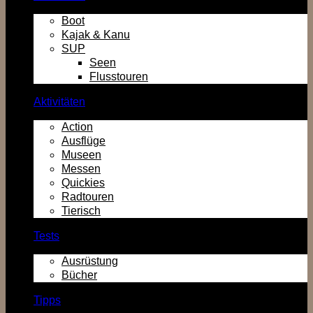
Boot
Kajak & Kanu
SUP
Seen
Flusstouren
Aktivitäten
Action
Ausflüge
Museen
Messen
Quickies
Radtouren
Tierisch
Tests
Ausrüstung
Bücher
Tipps