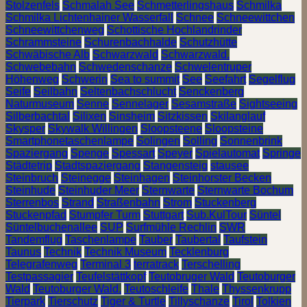
Stolzenfels
Schmalah See
Schmetterlingshaus
Schmilka
Schmilka Lichtenhainer Wasserfall
Schnee
Schneewittchen
Schneewittchenweg
Schottische Hochlandrinder
Schrammsteine
Schurenbachhalde
Schutzhütte
Schwäbische Alb
Schwarzwald
Schwarzwald.
Schwebebahn
Schwedenschanze
Schwelentruper
Höhenweg
Schwerin
Sea to summit
See
Seefahrt
Segelflug
Seife
Seilbahn
Seltenbachschlucht
Senckenberg
Naturmuseum
Senne
Sennelager
Sesamstraße
Sightseeing
Silberbachtal
Silixen
Sinsheim
Sitzkissen
Skilanglauf
Skysper
Skywalk Willingen
Sloopsteene
Sloopsteine
Smartphonetaschenlampe
Solingen
Solling
Sonnenbrink
Spaziergang
Spenge
Spessart
Speyer
Spielautomat
Springe
Städtetrip
Stadtspaziergang
Stangensteig
stausee
Steinbruch
Steinegge
Steinhagen
Steinhorster Becken
Steinhude
Steinhuder Meer
Sternwarte
Sternwarte Bochum
Sterrenbos
Strand
Straßenbahn
Strom
Stuckenberg
Stuckenpfad
Stumpfer Turm
Stuttgart
Sub.KulTour
Süntel
Süntelbuchenallee
SUP
Surfmühle Rechlin
SWR
Tandemflug
Taschenlampe
Tauber
Taubertal
Taufstein
Taunus
Technik
Technik Museum
Tecklenburg
Telegrafenweg
Terminal 3
terratrack
Terschelling
Testpassagier
Teufelstättkopf
Teutobruger Wald
Teutoburger
Wald
Teutoburger Wald.
Teutoschleife
Thale
Thyssenkrupp
Tierpark
Tierschutz
Tiger & Turtle
Tillyschanze
Tirol
Tolkien