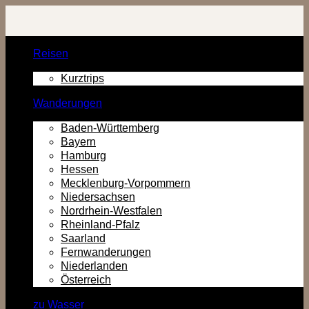
Zurück
zum
Inhalt
Reisen
Kurztrips
Wanderungen
Baden-Württemberg
Bayern
Hamburg
Hessen
Mecklenburg-Vorpommern
Niedersachsen
Nordrhein-Westfalen
Rheinland-Pfalz
Saarland
Fernwanderungen
Niederlanden
Österreich
zu Wasser