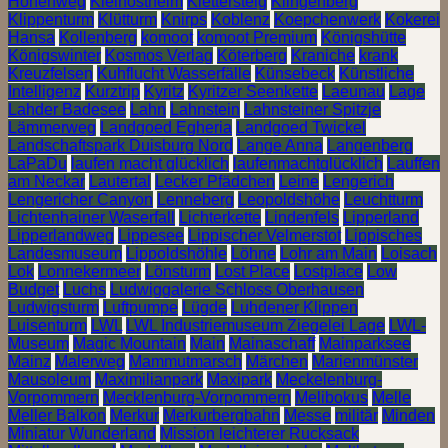
Höhenweg
Kleinostheim
Klettersteig
Klingenberg
Klippenturm
Klütturm
Knirps
Koblenz
Koepchenwerk
Kokerei
Hansa
Kollenberg
komoot
komoot Premium
Königshütte
Königswinter
Kosmos Verlag
Köterberg
Kraniche
krank
Kreuzfelsen
Kuhflucht Wasserfälle
Künsebeck
Künstliche
Intelligenz
Kurztrip
Kyritz
Kyritzer Seenkette
Laeunau
Lage
Lahder Badesee
Lahn
Lahnstein
Lahnsteiner Spitzje
Lämmerweg
Landgoed Egheria
Landgoed Twickel
Landschaftspark Duisburg Nord
Lange Anna
Langenberg
LaPaDu
laufen macht glücklich
laufenmachtglücklich
Lauffen
am Neckar
Lautertal
Lecker Pfädchen
Leine
Lengerich
Lengericher Canyon
Lenneberg
Leopoldshöhe
Leuchtturm
Lichtenhainer Waserfall
Lichterkette
Lindenfels
Lipperland
Lipperlandweg
Lippesee
Lippischer Velmerstot
Lippisches
Landesmuseum
Lippoldshöhle
Löhne
Lohr am Main
Loisach
Lok
Lonnekermeer
Lönsturm
Lost Place
Lostplace
Low
Budget
Luchs
Ludwiggalerie Schloss Oberhausen
Ludwigsturm
Luftpumpe
Lügde
Luhdener Klippen
Luisenturm
LWL
LWL Industriemuseum Ziegelei Lage
LWL-
Museum
Magic Mountain
Main
Mainaschaff
Mainparksee
Mainz
Malerweg
Mammutmarsch
Märchen
Marienmünster
Mausoleum
Maximilianpark
Maxipark
Meckelenburg-
Vorpommern
Mecklenburg-Vorpommern
Melibokus
Melle
Meller Balkon
Merkur
Merkurbergbahn
Messe
militär
Minden
Miniatur Wunderland
Mission leichterer Rucksack