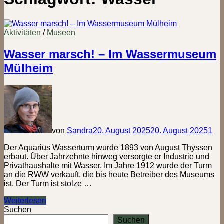
Aktivitäten
/
Museen
Wasser marsch! – Im Wassermuseum
Mülheim
von
Sandra
20. August 2025
20. August 2025
1
Der Aquarius Wasserturm wurde 1893 von August Thyssen
erbaut. Über Jahrzehnte hinweg versorgte er Industrie und
Privathaushalte mit Wasser. Im Jahre 1912 wurde der Turm
an die RWW verkauft, die bis heute Betreiber des Museums
ist. Der Turm ist stolze …
Wasser
Weiterlesen
marsch!
Suchen
–
Suchen