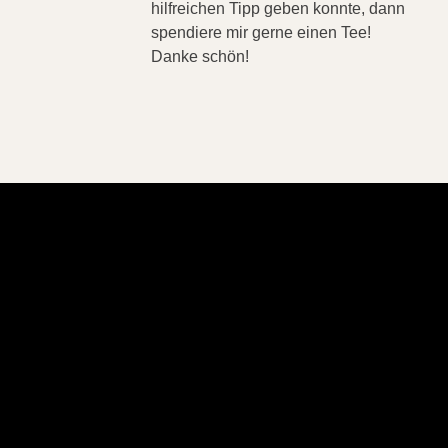
hilfreichen Tipp geben konnte, dann
spendiere mir gerne einen Tee!
Danke schön!