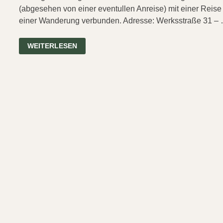
(abgesehen von einer eventullen Anreise) mit einer Reise
einer Wanderung verbunden. Adresse: Werksstraße 31 –
HENRICHSHÜTTE
WEITERLESEN
HATTINGEN
(QUICKIE
11)