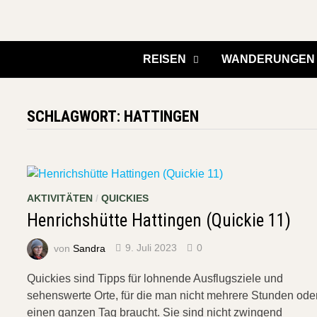
Zurück
zum
Inhalt
REISEN
WANDERUNGEN
SCHLAGWORT:
HATTINGEN
AKTIVITÄTEN
/
QUICKIES
Henrichshütte Hattingen (Quickie 11)
von
Sandra
9. Juli 2023
0
Quickies sind Tipps für lohnende Ausflugsziele und
sehenswerte Orte, für die man nicht mehrere Stunden ode
einen ganzen Tag braucht. Sie sind nicht zwingend