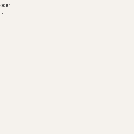
 oder
 …