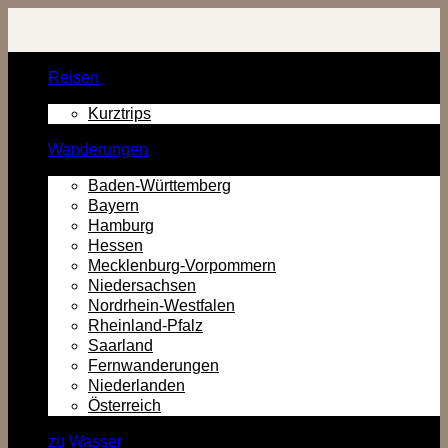
Zurück
zum
Inhalt
Reisen
Kurztrips
Wanderungen
Baden-Württemberg
Bayern
Hamburg
Hessen
Mecklenburg-Vorpommern
Niedersachsen
Nordrhein-Westfalen
Rheinland-Pfalz
Saarland
Fernwanderungen
Niederlanden
Österreich
zu Wasser