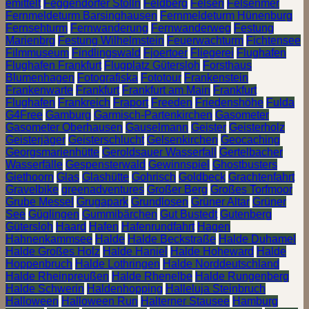
emittelt
Feggendorfer Stolln
Feldberg
Felsen
Felsenmer
Fernmeldeturm Barsinghausen
Fernmeldeturm Hünenburg
Fernsehturm
Fernwanderung
Fernwanderweg
Festung
Marienbrg
Festung Wilhelmstein
Feuerwachturm
Fichtensee
Filmmuseum
Findlingswald
Fjoertoer
Fliegerei
Flughafen
Flughafen Frankfurt
Flugplatz Gütersloh
Forsthaus
Blumenhagen
Fotografiska
Fototour
Frankenstein
Frankenwarte
Frankfurt
Frankfurt am Main
Frankfurt
Flughafen
Frankreich
Fraport
Freeden
Friedenshöhe
Fulda
G4Free
Gamburg
Garmisch-Partenkirchen
Gasometer
Gasometer Oberhausen
Gauselmann
Geister
Geisterholz
Geisterjäger
Geisterschlucht
Gelsenkirchen
Geocaching
Georgsmarienhütte
Geroldsauer Wasserfall
Gertelbacher
Wasserfälle
Gespensterwald
Gewinnspiel
Ghostbusters
Giethoorn
Glas
Glashütte
Gohrisch
Goldbeck
Grachtenfahrt
Gravelbike
greenadventures
Großer Berg
Großes Torfmoor
Grube Messel
Grugapark
Grundlosen
Grüner Altar
Grüner
See
Güglingen
Gummibärchen
Gut Bustedt
Gutenberg
Gütersloh
Haard
Hafen
Hafenrundfahrt
Hagen
Hahnenkammsee
Halde
Halde Beckstraße
Halde Duhamel
Halde Großes Holz
Halde Haniel
Halde Hoheward
Halde
Hoppenbruch
Halde Lothringen
Halde Norddeutschland
Halde Rheinpreußen
Halde Rhenelbe
Halde Rungenberg
Halde Schwerin
Haldenhopping
Halleluja Steinbruch
Halloween
Halloween Run
Halterner Stausee
Hamburg