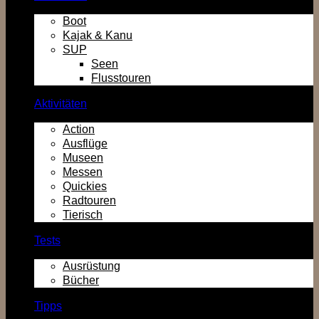
Boot
Kajak & Kanu
SUP
Seen
Flusstouren
Aktivitäten
Action
Ausflüge
Museen
Messen
Quickies
Radtouren
Tierisch
Tests
Ausrüstung
Bücher
Tipps