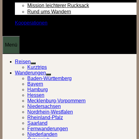
Mission leichterer Rucksack
Rund ums Wandern
Kooperationen
Menü
Reisen
Show
Kurztrips
sub
Wanderungen
menu
Show
Baden-Württemberg
sub
Bayern
menu
Hamburg
Hessen
Mecklenburg-Vorpommern
Niedersachsen
Nordrhein-Westfalen
Rheinland-Pfalz
Saarland
Fernwanderungen
Niederlanden