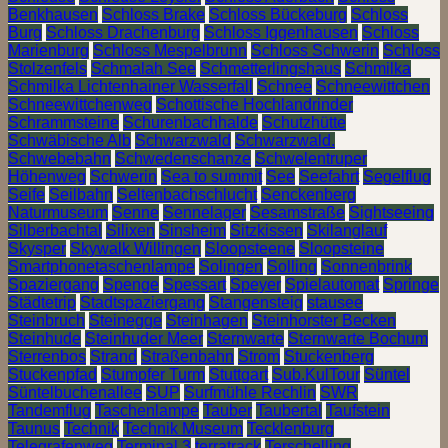
Benkhausen
Schloss Brake
Schloss Bückeburg
Schloss
Burg
Schloss Drachenburg
Schloss Iggenhausen
Schloss
Marienburg
Schloss Mespelbrunn
Schloss Schwerin
Schloss
Stolzenfels
Schmalah See
Schmetterlingshaus
Schmilka
Schmilka Lichtenhainer Wasserfall
Schnee
Schneewittchen
Schneewittchenweg
Schottische Hochlandrinder
Schrammsteine
Schurenbachhalde
Schutzhütte
Schwäbische Alb
Schwarzwald
Schwarzwald.
Schwebebahn
Schwedenschanze
Schwelentruper
Höhenweg
Schwerin
Sea to summit
See
Seefahrt
Segelflug
Seife
Seilbahn
Seltenbachschlucht
Senckenberg
Naturmuseum
Senne
Sennelager
Sesamstraße
Sightseeing
Silberbachtal
Silixen
Sinsheim
Sitzkissen
Skilanglauf
Skysper
Skywalk Willingen
Sloopsteene
Sloopsteine
Smartphonetaschenlampe
Solingen
Solling
Sonnenbrink
Spaziergang
Spenge
Spessart
Speyer
Spielautomat
Springe
Städtetrip
Stadtspaziergang
Stangensteig
stausee
Steinbruch
Steinegge
Steinhagen
Steinhorster Becken
Steinhude
Steinhuder Meer
Sternwarte
Sternwarte Bochum
Sterrenbos
Strand
Straßenbahn
Strom
Stuckenberg
Stuckenpfad
Stumpfer Turm
Stuttgart
Sub.KulTour
Süntel
Süntelbuchenallee
SUP
Surfmühle Rechlin
SWR
Tandemflug
Taschenlampe
Tauber
Taubertal
Taufstein
Taunus
Technik
Technik Museum
Tecklenburg
Telegrafenweg
Terminal 3
terratrack
Terschelling