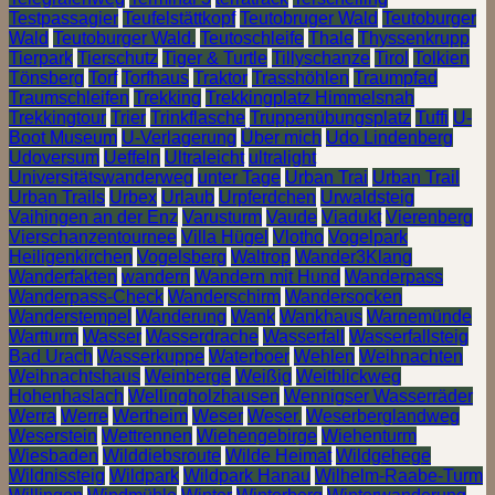
Testpassagier
Teufelstättkopf
Teutobruger Wald
Teutoburger
Wald
Teutoburger Wald.
Teutoschleife
Thale
Thyssenkrupp
Tierpark
Tierschutz
Tiger & Turtle
Tillyschanze
Tirol
Tolkien
Tönsberg
Torf
Torfhaus
Traktor
Trasshöhlen
Traumpfad
Traumschleifen
Trekking
Trekkingplatz Himmelsnah
Trekkingtour
Trier
Trinkflasche
Truppenübungsplatz
Tuffi
U-
Boot Museum
U-Verlagerung
Über mich
Udo Lindenberg
Udoversum
Ueffeln
Ultraleicht
ultralight
Universitätswanderweg
unter Tage
Urban Trai
Urban Trail
Urban Trails
Urbex
Urlaub
Urpferdchen
Urwaldsteig
Vaihingen an der Enz
Varusturm
Vaude
Viadukt
Vierenberg
Vierschanzentournee
Villa Hügel
Vlotho
Vogelpark
Heiligenkirchen
Vogelsberg
Waltrop
Wander3Klang
Wanderfakten
wandern
Wandern mit Hund
Wanderpass
Wanderpass-Check
Wanderschirm
Wandersocken
Wanderstempel
Wanderung
Wank
Wankhaus
Warnemünde
Wartturm
Wasser
Wasserdrache
Wasserfall
Wasserfallsteig
Bad Urach
Wasserkuppe
Waterboer
Wehlen
Weihnachten
Weihnachtshaus
Weinberge
Weißig
Weitblickweg
Hohenhaslach
Wellingholzhausen
Wennigser Wasserräder
Werra
Werre
Wertheim
Weser
Weser.
Weserberglandweg
Weserstein
Wettrennen
Wiehengebirge
Wiehenturm
Wiesbaden
Wilddiebsroute
Wilde Heimat
Wildgehege
Wildnissteig
Wildpark
Wildpark Hanau
Wilhelm-Raabe-Turm