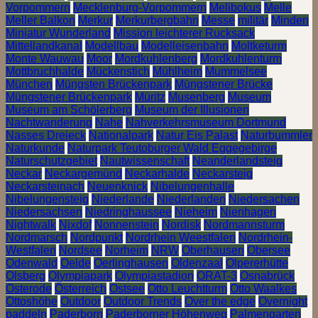
Vorpommern
Mecklenburg-Vorpommern
Melibokus
Melle
Meller Balkon
Merkur
Merkurbergbahn
Messe
militär
Minden
Miniatur Wunderland
Mission leichterer Rucksack
Mittellandkanal
Modellbau
Modelleisenbahn
Moltketurm
Monte Wauwau
Moor
Mordkuhlenberg
Mordkuhlenturm
Mottbruchhalde
Mückenstich
Mühlheim
Mummelsee
München
Müngsten Brückenpark
Müngstener Brücke
Müngstener Brückenpark
Müritz
Musenberg
Museum
Museum am Schölerberg
Museum der Illusionen
Nachtwanderung
Nahe
Nahverkehrsmuseum Dortmund
Nasses Dreieck
Nationalpark
Natur Eis Palast
Naturbummler
Naturkunde
Naturpark Teutoburger Wald Eggegebirge
Naturschutzgebiet
Nautwissenschaft
Neanderlandsteig
Neckar
Neckargemünd
Neckarhalde
Neckarsteig
Neckarsteinach
Neuenknick
Nibelungenhalle
Nibelungensteig
Niederlande
Niederlanden
Niedersachen
Niedersachsen
Niedringhaussee
Nieheim
Nienhagen
Nightwalk
Nixdof
Nonnenstein
Nordisk
Nordmannsturm
Nordmarsch
Nordpunkt
Nordrhein Weestfalen
Nordrhein-
Westfalen
Nordsee
Norheim
NRW
Oberhausen
Obersee
Odenwald
Oelde
Oerlinghausen
Oldenzaal
Olpererhütte
Olsberg
Olympiapark
Olympiastadion
ORAT-3
Osnabrück
Osterode
Österreich
Ostsee
Otto Leuchtturm
Otto Waalkes
Ottoshöhe
Outdoor
Outdoor Trends
Over the edge
Overnight
paddeln
Paderborn
Paderborner Höhenweg
Palmengarten