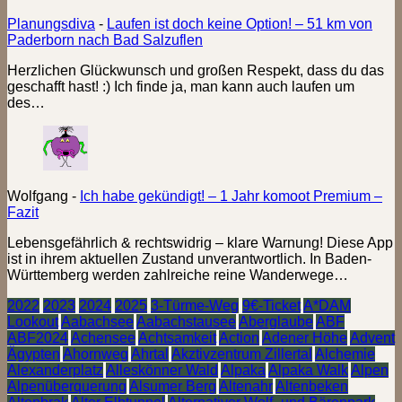
Planungsdiva
-
Laufen ist doch keine Option! – 51 km von
Paderborn nach Bad Salzuflen
Herzlichen Glückwunsch und großen Respekt, dass du das
geschafft hast! :) Ich finde ja, man kann auch laufen um
des…
Wolfgang
-
Ich habe gekündigt! – 1 Jahr komoot Premium –
Fazit
Lebensgefährlich & rechtswidrig – klare Warnung! Diese App
ist in ihrem aktuellen Zustand unverantwortlich. In Baden-
Württemberg werden zahlreiche reine Wanderwege…
2022
2023
2024
2025
3-Türme-Weg
9€-Ticket
A*DAM
Lookout
Aabachsee
Aabachstausee
Aberglaube
ABF
ABF2024
Achensee
Achtsamkeit
Action
Adener Höhe
Advent
Ägypten
Ahornweg
Ahrtal
Akztivzentrum Zillertal
Alchemie
Alexanderplatz
Alleskönner Wald
Alpaka
Alpaka Walk
Alpen
Alpenüberquerung
Alsumer Berg
Altenahr
Altenbeken