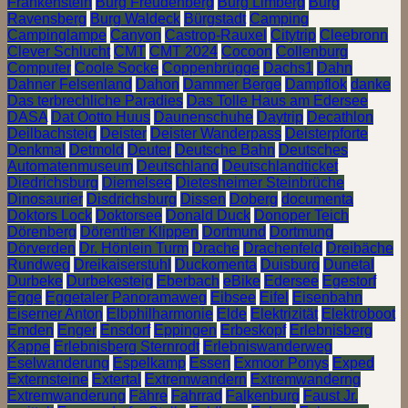
Frankenstein
Burg Freudenberg
Burg Limberg
Burg
Ravensberg
Burg Waldeck
Bürgstadt
Camping
Campinglampe
Canyon
Castrop-Rauxel
Citytrip
Cleebronn
Clever Schlucht
CMT
CMT 2024
Cocoon
Collenburg
Computer
Coole Socke
Coppenbrügge
Dachs1
Dahn
Dahner Felsenland
Dahon
Dammer Berge
Dampflok
danke
Das terbrechliche Paradies
Das Tolle Haus am Edersee
DASA
Dat Ootto Huus
Daunenschuhe
Daytrip
Decathlon
Deilbachsteig
Deister
Deister Wanderpass
Deisterpforte
Denkmal
Detmold
Deuter
Deutsche Bahn
Deutsches
Automatenmuseum
Deutschland
Deutschlandticket
Diedrichsburg
Diemelsee
Dietesheimer Steinbrüche
Dinosaurier
Disdrichsburg
Dissen
Doberg
documenta
Doktors Lock
Doktorsee
Donald Duck
Donoper Teich
Dörenberg
Dörenther Klippen
Dortmund
Dortmung
Dörverden
Dr. Hönlein Turm
Drache
Drachenfeld
Dreibäche
Rundweg
Dreikaiserstuhl
Duckomenta
Duisburg
Dunetal
Durbeke
Durbekesteig
Eberbach
eBike
Edersee
Egestorf
Egge
Eggetaler Panoramaweg
Eibsee
Eifel
Eisenbahn
Eiserner Anton
Elbphilharmonie
Elde
Elektrizität
Elektroboot
Emden
Enger
Ensdorf
Eppingen
Erbeskopf
Erlebnisberg
Kappe
Erlebnisberg Sternrodt
Erlebniswanderweg
Eselwanderung
Espelkamp
Essen
Exmoor Ponys
Exped
Externsteine
Extertal
Extremwandern
Extremwanderng
Extremwanderung
Fähre
Fahrrad
Falkenburg
Faust Jr.