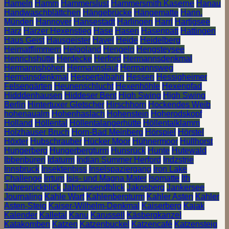
Hameln
Hamm
Hammerslust
Hammersmith Kaserne
Hanau
Handwaschblättchen
Hängebrücke
Hängematte
Hann.
Münden
Hannover
Hansestadt
Harlingen
Harrl
Hartigsee
Harz
Harzer Hexenstieg
Hase
Hasen
Hasenpatt
Hattingen
Haus Geist
Hausgeister
Havel
Heide
Heidelberg
Heimatflimmern
Helgoland
Hengelo
Hengsteysee
Henrichshütte
Herdecke
Herford
Hermannsdenkmal
Hermannshöhen
Hermannslauf
Hermannsweg
Hermansdenkmal
Hespertalbahn
Hessen
Hessigheimer
Felsengärten
Heunenschlucht
Hexenhöhle
Hexenpfad
Hidddenhausen
Hiddeser Bent
High Swing
High Swing
Berlin
Hintertuxer Gletscher
Hirschhorn
Hockendes Weib
hohenaualm
Hohenhaslach
Hohenstein
Hoherodskopf
Holland
Höllental
Höllentalangerhütte
Höllentalklamm
Holzhauser Bruch
Horn-Bad Meinberg
Hörspiel
Hörstel
Höxter
Hubschrauber
Hücker Moor
Hühnermoor
Hüllhorst
Hungerberg
Hungerbergturm
Hunsrück
Hunte
Hutewald
Ibbenbüren
Idaturm
Indian Summer Herford
Indzstrie
Innsbruck
Insektenbiss
Inselspaziergang
Iron Lake
Challenge
Irrtum
Isis- und Magna Mater
Isomatte
Ith
Jahresrückblick
Jahrtausendblick
Jakosberg
Jankersee
Journaling
Kahle Wart
Kahlenbergturm
Kahler Asten
Kahler
Asten-Steig
Kaiser-Wilhelm-Denkmal
Kaiserberg
Kajak
Kalender
Kalletal
Kanu
Karussell
Käsbergkanzel
Katakomben
Katzen
Katzenbuckel
Katzencafé
Katzensteig