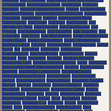
Altenbrak
Alter Elbtunnel
Alternativer Wolf- und Bärenpark
Schwarzwald
Ammergauer Alpen
Amsterdam
Anfänger
Annaturm
Aquarius Wassermuseum
Asbeke
Aschaffenburg
Auenland Alpakas
Auenlandschaft Hohenrode
Augustdorfer
Dünenfeld
Ausstellung
Automat
Automuseum Melle
Babenhausen
Bad Essen
Bad Iburg
Bad Münder
Bad
Münster am Stein
Bad Nenndorf
Bad Oeynhausen
Bad
Pyrmont
Bad Rippoldsau
Bad Salzufeln
Bad Salzuflen
Bad
Schandau
Bad Urach
Bad Wünnenberg
Baden Württemberg
Baden-Baden
Baden-Württemberg
Baden-Württemberg.
Badesee Lahde
Bahnhof
Bahnwandern
Baldeneysee
Balker
Busch
Bär
Bärenkopf
Bärenstein
Barkhausen
Barsinghausen
Baumwipfelpfad
Bavenhausen
Bayern
Beautail
Bega
Bensheim
Bergbau
Bergbau Museum
Bergisches Land
Bergisel Sprungschanze
Berlin
Bernepark
Besucherbergwerk Kleinenbremen
Beutling
Beutlingsturm
Bielefeld
Bielefelder Lämmerweg
Bielsteinschlucht
Bildungscampus Herford
Bismarckturm
Bismarckturm
Herford
Bloggerwandern
Blücherfelsen
Bluetooth Tastatur
Blumen
Bochum
Bockshorn
Bonbon Museum
Bonbons
Bonstapel
Borgholzhausen
Botanischer Garten
Bottrop
Brackenheim
Bramsche
Bremen
Bremerhaven
Breuberg
Bruchhauser Steine
Brücke
Buch
Buchdruck
Buchtipp
Bückeburg
Bugaboo Cup
Bühlertal
Bünde
Buntenbock
Büren
Burg
Burg Blankenhorn
Burg Breuberg
Burg