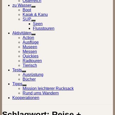
Österreich
zu Wasser
Show
Boot
sub
Kajak & Kanu
menu
SUP
Show
Seen
sub
Flusstouren
menu
Aktivitäten
Show
Action
sub
Ausflüge
menu
Museen
Messen
Quickies
Radtouren
Tierisch
Tests
Show
Ausrüstung
sub
Bücher
menu
Tipps
Show
Mission leichterer Rucksack
sub
Rund ums Wandern
menu
Kooperationen
Schlagwort:
Reise +