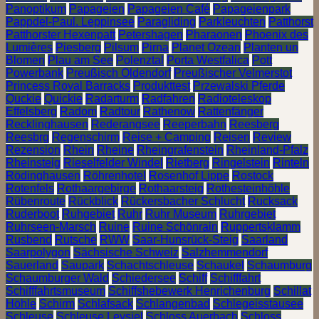
Panoptikum
Papageien
Papageien Café
Papageienpark
Pappdel-Paul. Leppinsee
Paragliding
Parkleuchten
Patthorst
Patthorster Hexenpatt
Petershagen
Pharaonen
Phoenix des
Lumières
Piesberg
Pilsum
Pirna
Planet Ozean
Planten un
Blomen
Plau am See
Polenztal
Porta Westfalica
Pott
Powerbank
Preußisch Oldendorf
Preußischer Velmerstot
Princess Royal Barracks
Produkttest
Przewalski Pferde
Quckie
Quickie
Radarturm
Radfahren
Radioteleskop
Effelsberg
Radom
Radtour
Rathenow
Rattenfänger
Recklinghausen
Rederangsee
Reeperbahn
Reesberg
Reesbrg
Regenschirm
Reise + Camping
Reisen
Review
Rezension
Rhein
Rheine
Rheingrafenstein
Rheinland-Pfalz
Rheinsteig
Rieselfelder Windel
Rietberg
Ringelstein
Rinteln
Rödinghausen
Röhrenhotel
Rosenhof Lippe
Rostock
Rotenfels
Rothaargebirge
Rothaarsteig
Rothesteinhöhle
Rübenroute
Rückblick
Rückersbacher Schlucht
Rucksack
Ruderboot
Ruhgebiet
Ruhr
Ruhr Museum
Ruhrgebiet
Ruhrseen-Marsch
Ruine
Ruine Schönrain
Ruppertsklamm
Rusbend
Rutsche
RWW
Saar-Hunsrück-Steig
Saarland
Saarpolygon
Sächsische Schweiz
Salzhemmendorf
Sauerland
Saupark
Schachtschleuse
Schaukel
Schaumburg
Schaumburger Wald
Schiedersee
Schiff
Schifffahrt
Schifffahrtsmuseum
Schiffshebewerk Henrichenburg
Schillat
Höhle
Schirm
Schlafsack
Schlangenbad
Schlegeisstausee
Schleuse
Schleuse Leysiel
Schloss Auerbach
Schloss