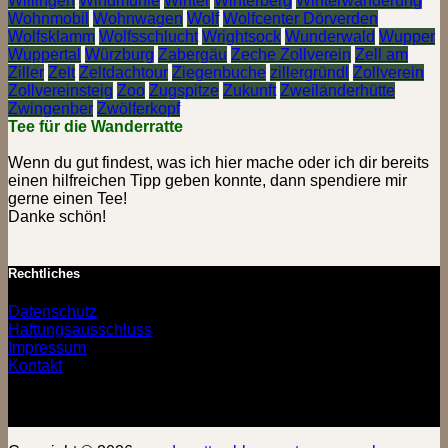
Willingen
Windmühle
Winter
Winterberg
Winterwanderung
Wohnmobil
Wohnwagen
Wolf
Wolfcenter Dörverden
Wolfsklamm
Wolfsschlucht
Wrightsock
Wunderwald
Wupper
Wuppertal
Würzburg
Zabergäu
Zeche Zollverein
Zell am
Ziller
Zelt
Zeltdachtour
Ziegenbuche
zillergründl
Zollverein
Zollvereinsteig
Zoo
Zugspitze
Zukunft
Zweiländerhütte
Zwingenber
Zwölferkopf
Tee für die Wanderratte
Wenn du gut findest, was ich hier mache oder ich dir bereits
einen hilfreichen Tipp geben konnte, dann spendiere mir
gerne einen Tee!
Danke schön!
Rechtliches
Datenschutz
Haftungsausschluss
Impressum
Kontakt