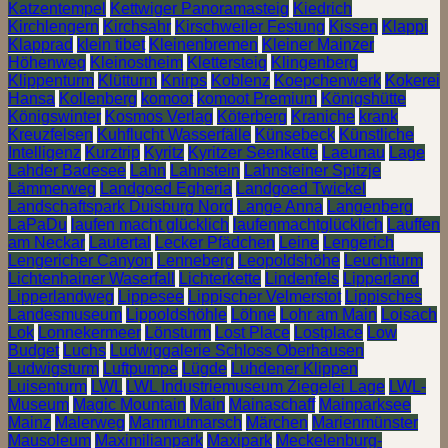
Katzentempel
Kettwiger Panoramasteig
Kiedrich
Kirchlengern
Kirchsahr
Kirschweiler Festung
Kissen
Klappi
Klapprad
klein tibet
Kleinenbremen
Kleiner Mainzer
Höhenweg
Kleinostheim
Klettersteig
Klingenberg
Klippenturm
Klütturm
Knirps
Koblenz
Koepchenwerk
Kokerei
Hansa
Kollenberg
komoot
komoot Premium
Königshütte
Königswinter
Kosmos Verlag
Köterberg
Kraniche
krank
Kreuzfelsen
Kuhflucht Wasserfälle
Künsebeck
Künstliche
Intelligenz
Kurztrip
Kyritz
Kyritzer Seenkette
Laeunau
Lage
Lahder Badesee
Lahn
Lahnstein
Lahnsteiner Spitzje
Lämmerweg
Landgoed Egheria
Landgoed Twickel
Landschaftspark Duisburg Nord
Lange Anna
Langenberg
LaPaDu
laufen macht glücklich
laufenmachtglücklich
Lauffen
am Neckar
Lautertal
Lecker Pfädchen
Leine
Lengerich
Lengericher Canyon
Lenneberg
Leopoldshöhe
Leuchtturm
Lichtenhainer Waserfall
Lichterkette
Lindenfels
Lipperland
Lipperlandweg
Lippesee
Lippischer Velmerstot
Lippisches
Landesmuseum
Lippoldshöhle
Löhne
Lohr am Main
Loisach
Lok
Lonnekermeer
Lönsturm
Lost Place
Lostplace
Low
Budget
Luchs
Ludwiggalerie Schloss Oberhausen
Ludwigsturm
Luftpumpe
Lügde
Luhdener Klippen
Luisenturm
LWL
LWL Industriemuseum Ziegelei Lage
LWL-
Museum
Magic Mountain
Main
Mainaschaff
Mainparksee
Mainz
Malerweg
Mammutmarsch
Märchen
Marienmünster
Mausoleum
Maximilianpark
Maxipark
Meckelenburg-