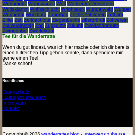
Wohnmobil
Wohnwagen
Wolf
Wolfcenter Dörverden
Wolfsklamm
Wolfsschlucht
Wrightsock
Wunderwald
Wupper
Wuppertal
Würzburg
Zabergäu
Zeche Zollverein
Zell am
Ziller
Zelt
Zeltdachtour
Ziegenbuche
zillergründl
Zollverein
Zollvereinsteig
Zoo
Zugspitze
Zukunft
Zweiländerhütte
Zwingenber
Zwölferkopf
Tee für die Wanderratte
Wenn du gut findest, was ich hier mache oder ich dir bereits
einen hilfreichen Tipp geben konnte, dann spendiere mir
gerne einen Tee!
Danke schön!
Rechtliches
Datenschutz
Haftungsausschluss
Impressum
Kontakt
Copyright © 2026
wanderrattes blog - unterwegs zuhause
.