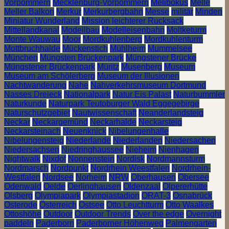
Vorpommern
Mecklenburg-Vorpommern
Melibokus
Melle
Meller Balkon
Merkur
Merkurbergbahn
Messe
militär
Minden
Miniatur Wunderland
Mission leichterer Rucksack
Mittellandkanal
Modellbau
Modelleisenbahn
Moltketurm
Monte Wauwau
Moor
Mordkuhlenberg
Mordkuhlenturm
Mottbruchhalde
Mückenstich
Mühlheim
Mummelsee
München
Müngsten Brückenpark
Müngstener Brücke
Müngstener Brückenpark
Müritz
Musenberg
Museum
Museum am Schölerberg
Museum der Illusionen
Nachtwanderung
Nahe
Nahverkehrsmuseum Dortmund
Nasses Dreieck
Nationalpark
Natur Eis Palast
Naturbummler
Naturkunde
Naturpark Teutoburger Wald Eggegebirge
Naturschutzgebiet
Nautwissenschaft
Neanderlandsteig
Neckar
Neckargemünd
Neckarhalde
Neckarsteig
Neckarsteinach
Neuenknick
Nibelungenhalle
Nibelungensteig
Niederlande
Niederlanden
Niedersachen
Niedersachsen
Niedringhaussee
Nieheim
Nienhagen
Nightwalk
Nixdof
Nonnenstein
Nordisk
Nordmannsturm
Nordmarsch
Nordpunkt
Nordrhein Weestfalen
Nordrhein-
Westfalen
Nordsee
Norheim
NRW
Oberhausen
Obersee
Odenwald
Oelde
Oerlinghausen
Oldenzaal
Olpererhütte
Olsberg
Olympiapark
Olympiastadion
ORAT-3
Osnabrück
Osterode
Österreich
Ostsee
Otto Leuchtturm
Otto Waalkes
Ottoshöhe
Outdoor
Outdoor Trends
Over the edge
Overnight
paddeln
Paderborn
Paderborner Höhenweg
Palmengarten