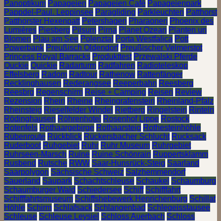
Panoptikum
Papageien
Papageien Café
Papageienpark
Pappdel-Paul. Leppinsee
Paragliding
Parkleuchten
Patthorst
Patthorster Hexenpatt
Petershagen
Pharaonen
Phoenix des
Lumières
Piesberg
Pilsum
Pirna
Planet Ozean
Planten un
Blomen
Plau am See
Polenztal
Porta Westfalica
Pott
Powerbank
Preußisch Oldendorf
Preußischer Velmerstot
Princess Royal Barracks
Produkttest
Przewalski Pferde
Quckie
Quickie
Radarturm
Radfahren
Radioteleskop
Effelsberg
Radom
Radtour
Rathenow
Rattenfänger
Recklinghausen
Rederangsee
Reeperbahn
Reesberg
Reesbrg
Regenschirm
Reise + Camping
Reisen
Review
Rezension
Rhein
Rheine
Rheingrafenstein
Rheinland-Pfalz
Rheinsteig
Rieselfelder Windel
Rietberg
Ringelstein
Rinteln
Rödinghausen
Röhrenhotel
Rosenhof Lippe
Rostock
Rotenfels
Rothaargebirge
Rothaarsteig
Rothesteinhöhle
Rübenroute
Rückblick
Rückersbacher Schlucht
Rucksack
Ruderboot
Ruhgebiet
Ruhr
Ruhr Museum
Ruhrgebiet
Ruhrseen-Marsch
Ruine
Ruine Schönrain
Ruppertsklamm
Rusbend
Rutsche
RWW
Saar-Hunsrück-Steig
Saarland
Saarpolygon
Sächsische Schweiz
Salzhemmendorf
Sauerland
Saupark
Schachtschleuse
Schaukel
Schaumburg
Schaumburger Wald
Schiedersee
Schiff
Schifffahrt
Schifffahrtsmuseum
Schiffshebewerk Henrichenburg
Schillat
Höhle
Schirm
Schlafsack
Schlangenbad
Schlegeisstausee
Schleuse
Schleuse Leysiel
Schloss Auerbach
Schloss