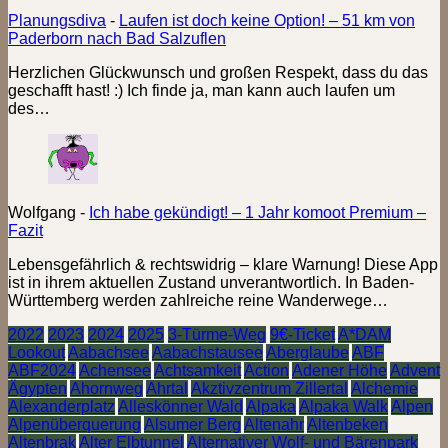
Planungsdiva
-
Laufen ist doch keine Option! – 51 km von
Paderborn nach Bad Salzuflen
Herzlichen Glückwunsch und großen Respekt, dass du das
geschafft hast! :) Ich finde ja, man kann auch laufen um
des…
Wolfgang
-
Ich habe gekündigt! – 1 Jahr komoot Premium –
Fazit
Lebensgefährlich & rechtswidrig – klare Warnung! Diese App
ist in ihrem aktuellen Zustand unverantwortlich. In Baden-
Württemberg werden zahlreiche reine Wanderwege…
2022
2023
2024
2025
3-Türme-Weg
9€-Ticket
A*DAM
Lookout
Aabachsee
Aabachstausee
Aberglaube
ABF
ABF2024
Achensee
Achtsamkeit
Action
Adener Höhe
Advent
Ägypten
Ahornweg
Ahrtal
Akztivzentrum Zillertal
Alchemie
Alexanderplatz
Alleskönner Wald
Alpaka
Alpaka Walk
Alpen
Alpenüberquerung
Alsumer Berg
Altenahr
Altenbeken
Altenbrak
Alter Elbtunnel
Alternativer Wolf- und Bärenpark