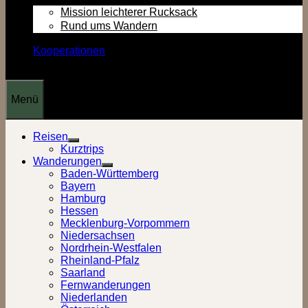
Mission leichterer Rucksack
Rund ums Wandern
Kooperationen
Menü
Reisen
Show
Kurztrips
sub
Wanderungen
menu
Show
Baden-Württemberg
sub
Bayern
menu
Hamburg
Hessen
Mecklenburg-Vorpommern
Niedersachsen
Nordrhein-Westfalen
Rheinland-Pfalz
Saarland
Fernwanderungen
Niederlanden