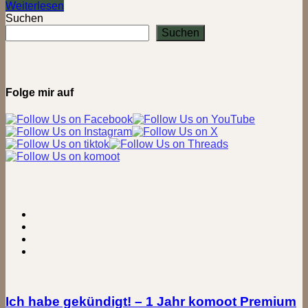
Dietesheimer
Weiterlesen
Steinbrüche
Suchen
bei
Suchen
Mühlheim
am
Main
Folge mir auf
Ich habe gekündigt! – 1 Jahr komoot Premium