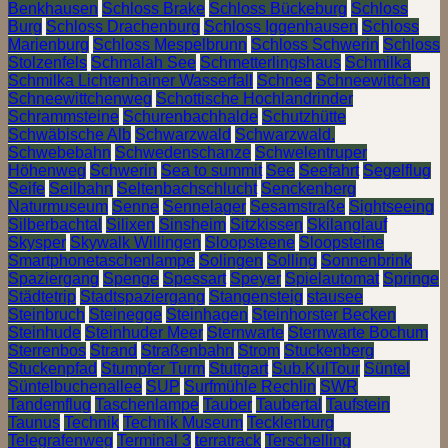
Benkhausen
Schloss Brake
Schloss Bückeburg
Schloss
Burg
Schloss Drachenburg
Schloss Iggenhausen
Schloss
Marienburg
Schloss Mespelbrunn
Schloss Schwerin
Schloss
Stolzenfels
Schmalah See
Schmetterlingshaus
Schmilka
Schmilka Lichtenhainer Wasserfall
Schnee
Schneewittchen
Schneewittchenweg
Schottische Hochlandrinder
Schrammsteine
Schurenbachhalde
Schutzhütte
Schwäbische Alb
Schwarzwald
Schwarzwald.
Schwebebahn
Schwedenschanze
Schwelentruper
Höhenweg
Schwerin
Sea to summit
See
Seefahrt
Segelflug
Seife
Seilbahn
Seltenbachschlucht
Senckenberg
Naturmuseum
Senne
Sennelager
Sesamstraße
Sightseeing
Silberbachtal
Silixen
Sinsheim
Sitzkissen
Skilanglauf
Skysper
Skywalk Willingen
Sloopsteene
Sloopsteine
Smartphonetaschenlampe
Solingen
Solling
Sonnenbrink
Spaziergang
Spenge
Spessart
Speyer
Spielautomat
Springe
Städtetrip
Stadtspaziergang
Stangensteig
stausee
Steinbruch
Steinegge
Steinhagen
Steinhorster Becken
Steinhude
Steinhuder Meer
Sternwarte
Sternwarte Bochum
Sterrenbos
Strand
Straßenbahn
Strom
Stuckenberg
Stuckenpfad
Stumpfer Turm
Stuttgart
Sub.KulTour
Süntel
Süntelbuchenallee
SUP
Surfmühle Rechlin
SWR
Tandemflug
Taschenlampe
Tauber
Taubertal
Taufstein
Taunus
Technik
Technik Museum
Tecklenburg
Telegrafenweg
Terminal 3
terratrack
Terschelling