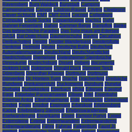
Ravensberg
Burg Waldeck
Bürgstadt
Camping
Campinglampe
Canyon
Castrop-Rauxel
Citytrip
Cleebronn
Clever Schlucht
CMT
CMT 2024
Cocoon
Collenburg
Computer
Coole Socke
Coppenbrügge
Dachs1
Dahn
Dahner Felsenland
Dahon
Dammer Berge
Dampflok
danke
Das terbrechliche Paradies
Das Tolle Haus am Edersee
DASA
Dat Ootto Huus
Daunenschuhe
Daytrip
Decathlon
Deilbachsteig
Deister
Deister Wanderpass
Deisterpforte
Denkmal
Detmold
Deuter
Deutsche Bahn
Deutsches
Automatenmuseum
Deutschland
Deutschlandticket
Diedrichsburg
Diemelsee
Dietesheimer Steinbrüche
Dinosaurier
Disdrichsburg
Dissen
Doberg
documenta
Doktors Lock
Doktorsee
Donald Duck
Donoper Teich
Dörenberg
Dörenther Klippen
Dortmund
Dortmung
Dörverden
Dr. Hönlein Turm
Drache
Drachenfeld
Dreibäche
Rundweg
Dreikaiserstuhl
Duckomenta
Duisburg
Dunetal
Durbeke
Durbekesteig
Eberbach
eBike
Edersee
Egestorf
Egge
Eggetaler Panoramaweg
Eibsee
Eifel
Eisenbahn
Eiserner Anton
Elbphilharmonie
Elde
Elektrizität
Elektroboot
Emden
Enger
Ensdorf
Eppingen
Erbeskopf
Erlebnisberg
Kappe
Erlebnisberg Sternrodt
Erlebniswanderweg
Eselwanderung
Espelkamp
Essen
Exmoor Ponys
Exped
Externsteine
Extertal
Extremwandern
Extremwanderng
Extremwanderung
Fähre
Fahrrad
Falkenburg
Faust Jr.
emittelt
Feggendorfer Stolln
Feldberg
Felsen
Felsenmer