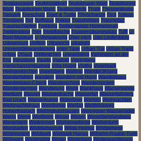
Testpassagier
Teufelstättkopf
Teutobruger Wald
Teutoburger
Wald
Teutoburger Wald.
Teutoschleife
Thale
Thyssenkrupp
Tierpark
Tierschutz
Tiger & Turtle
Tillyschanze
Tirol
Tolkien
Tönsberg
Torf
Torfhaus
Traktor
Trasshöhlen
Traumpfad
Traumschleifen
Trekking
Trekkingplatz Himmelsnah
Trekkingtour
Trier
Trinkflasche
Truppenübungsplatz
Tuffi
U-
Boot Museum
U-Verlagerung
Über mich
Udo Lindenberg
Udoversum
Ueffeln
Ultraleicht
ultralight
Universitätswanderweg
unter Tage
Urban Trai
Urban Trails
Urbex
Urlaub
Urpferdchen
Urwaldsteig
Vaihingen an der
Enz
Varusturm
Vaude
Viadukt
Vierenberg
Vierschanzentournee
Villa Hügel
Vlotho
Vogelpark
Heiligenkirchen
Vogelsberg
Waltrop
Wander3Klang
Wanderfakten
wandern
Wandern mit Hund
Wanderpass
Wanderpass-Check
Wanderschirm
Wandersocken
Wanderstempel
Wanderung
Wank
Wankhaus
Warnemünde
Wartturm
Wasser
Wasserdrache
Wasserfall
Wasserfallsteig
Bad Urach
Wasserkuppe
Waterboer
Wehlen
Weihnachten
Weihnachtshaus
Weinberge
Weißig
Weitblickweg
Hohenhaslach
Wellingholzhausen
Wennigser Wasserräder
Werra
Werre
Wertheim
Weser
Weser.
Weserberglandweg
Weserstein
Wettrennen
Wiehengebirge
Wiehenturm
Wiesbaden
Wilddiebsroute
Wilde Heimat
Wildgehege
Wildnissteig
Wildpark
Wildpark Hanau
Wilhelm-Raabe-Turm
Willingen
Windmühle
Winter
Winterberg
Winterwanderung