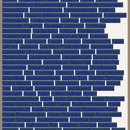
Fernmeldeturm Barsinghausen
Fernmeldeturm Hünenburg
Fernsehturm
Fernwanderung
Fernwanderweg
Festung
Marienbrg
Festung Wilhelmstein
Feuerwachturm
Fichtensee
Filmmuseum
Findlingswald
Fjoertoer
Fliegerei
Flughafen
Flughafen Frankfurt
Flugplatz Gütersloh
Forsthaus
Blumenhagen
Fotografiska
Fototour
Frankenstein
Frankenwarte
Frankfurt
Frankfurt am Main
Frankfurt
Flughafen
Frankreich
Fraport
Freeden
Friedenshöhe
Fulda
G4Free
Gamburg
Garmisch-Partenkirchen
Gasometer
Gasometer Oberhausen
Gauselmann
Geister
Geisterholz
Geisterjäger
Geisterschlucht
Gelsenkirchen
Geocaching
Georgsmarienhütte
Geroldsauer Wasserfall
Gertelbacher
Wasserfälle
Gespensterwald
Gewinnspiel
Ghostbusters
Giethoorn
Glas
Glashütte
Gohrisch
Goldbeck
Grachtenfahrt
Gravelbike
greenadventures
Großer Berg
Großes Torfmoor
Grube Messel
Grugapark
Grundlosen
Grüner Altar
Grüner
See
Güglingen
Gummibärchen
Gut Bustedt
Gutenberg
Gütersloh
Haard
Hafen
Hafenrundfahrt
Hagen
Hahnenkammsee
Halde
Halde Beckstraße
Halde Duhamel
Halde Großes Holz
Halde Haniel
Halde Hoheward
Halde
Hoppenbruch
Halde Lothringen
Halde Norddeutschland
Halde Rheinpreußen
Halde Rhenelbe
Halde Rungenberg
Halde Schwerin
Haldenhopping
Halleluja Steinbruch
Halloween
Halloween Run
Halterner Stausee
Hamburg