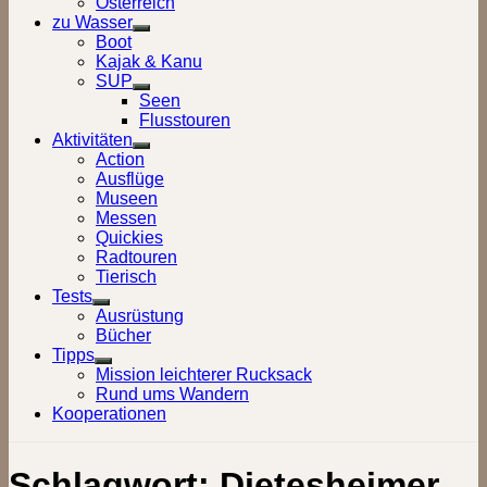
Österreich
zu Wasser
Show
Boot
sub
Kajak & Kanu
menu
SUP
Show
Seen
sub
Flusstouren
menu
Aktivitäten
Show
Action
sub
Ausflüge
menu
Museen
Messen
Quickies
Radtouren
Tierisch
Tests
Show
Ausrüstung
sub
Bücher
menu
Tipps
Show
Mission leichterer Rucksack
sub
Rund ums Wandern
menu
Kooperationen
Schlagwort:
Dietesheimer