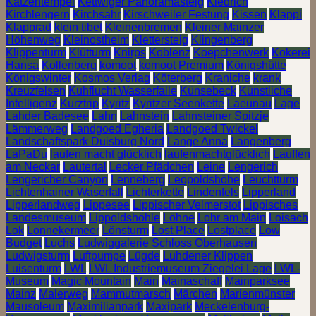
Katzentempel
Kettwiger Panoramasteig
Kiedrich
Kirchlengern
Kirchsahr
Kirschweiler Festung
Kissen
Klappi
Klapprad
klein tibet
Kleinenbremen
Kleiner Mainzer
Höhenweg
Kleinostheim
Klettersteig
Klingenberg
Klippenturm
Klütturm
Knirps
Koblenz
Koepchenwerk
Kokerei
Hansa
Kollenberg
komoot
komoot Premium
Königshütte
Königswinter
Kosmos Verlag
Köterberg
Kraniche
krank
Kreuzfelsen
Kuhflucht Wasserfälle
Künsebeck
Künstliche
Intelligenz
Kurztrip
Kyritz
Kyritzer Seenkette
Laeunau
Lage
Lahder Badesee
Lahn
Lahnstein
Lahnsteiner Spitzje
Lämmerweg
Landgoed Egheria
Landgoed Twickel
Landschaftspark Duisburg Nord
Lange Anna
Langenberg
LaPaDu
laufen macht glücklich
laufenmachtglücklich
Lauffen
am Neckar
Lautertal
Lecker Pfädchen
Leine
Lengerich
Lengericher Canyon
Lenneberg
Leopoldshöhe
Leuchtturm
Lichtenhainer Waserfall
Lichterkette
Lindenfels
Lipperland
Lipperlandweg
Lippesee
Lippischer Velmerstot
Lippisches
Landesmuseum
Lippoldshöhle
Löhne
Lohr am Main
Loisach
Lok
Lonnekermeer
Lönsturm
Lost Place
Lostplace
Low
Budget
Luchs
Ludwiggalerie Schloss Oberhausen
Ludwigsturm
Luftpumpe
Lügde
Luhdener Klippen
Luisenturm
LWL
LWL Industriemuseum Ziegelei Lage
LWL-
Museum
Magic Mountain
Main
Mainaschaff
Mainparksee
Mainz
Malerweg
Mammutmarsch
Märchen
Marienmünster
Mausoleum
Maximilianpark
Maxipark
Meckelenburg-