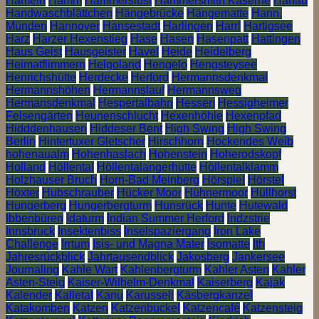
Hameln
Hamm
Hammerslust
Hammersmith Kaserne
Hanau
Handwaschblättchen
Hängebrücke
Hängematte
Hann.
Münden
Hannover
Hansestadt
Harlingen
Harrl
Hartigsee
Harz
Harzer Hexenstieg
Hase
Hasen
Hasenpatt
Hattingen
Haus Geist
Hausgeister
Havel
Heide
Heidelberg
Heimatflimmern
Helgoland
Hengelo
Hengsteysee
Henrichshütte
Herdecke
Herford
Hermannsdenkmal
Hermannshöhen
Hermannslauf
Hermannsweg
Hermansdenkmal
Hespertalbahn
Hessen
Hessigheimer
Felsengärten
Heunenschlucht
Hexenhöhle
Hexenpfad
Hidddenhausen
Hiddeser Bent
High Swing
High Swing
Berlin
Hintertuxer Gletscher
Hirschhorn
Hockendes Weib
hohenaualm
Hohenhaslach
Hohenstein
Hoherodskopf
Holland
Höllental
Höllentalangerhütte
Höllentalklamm
Holzhauser Bruch
Horn-Bad Meinberg
Hörspiel
Hörstel
Höxter
Hubschrauber
Hücker Moor
Hühnermoor
Hüllhorst
Hungerberg
Hungerbergturm
Hunsrück
Hunte
Hutewald
Ibbenbüren
Idaturm
Indian Summer Herford
Indzstrie
Innsbruck
Insektenbiss
Inselspaziergang
Iron Lake
Challenge
Irrtum
Isis- und Magna Mater
Isomatte
Ith
Jahresrückblick
Jahrtausendblick
Jakosberg
Jankersee
Journaling
Kahle Wart
Kahlenbergturm
Kahler Asten
Kahler
Asten-Steig
Kaiser-Wilhelm-Denkmal
Kaiserberg
Kajak
Kalender
Kalletal
Kanu
Karussell
Käsbergkanzel
Katakomben
Katzen
Katzenbuckel
Katzencafé
Katzensteig