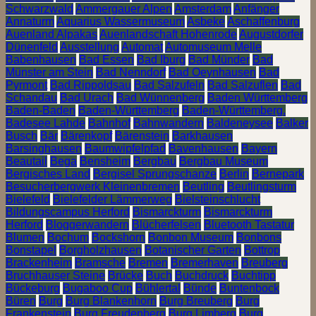
Schwarzwald
Ammergauer Alpen
Amsterdam
Anfänger
Annaturm
Aquarius Wassermuseum
Asbeke
Aschaffenburg
Auenland Alpakas
Auenlandschaft Hohenrode
Augustdorfer
Dünenfeld
Ausstellung
Automat
Automuseum Melle
Babenhausen
Bad Essen
Bad Iburg
Bad Münder
Bad
Münster am Stein
Bad Nenndorf
Bad Oeynhausen
Bad
Pyrmont
Bad Rippoldsau
Bad Salzufeln
Bad Salzuflen
Bad
Schandau
Bad Urach
Bad Wünnenberg
Baden Württemberg
Baden-Baden
Baden-Württemberg
Baden-Württemberg.
Badesee Lahde
Bahnhof
Bahnwandern
Baldeneysee
Balker
Busch
Bär
Bärenkopf
Bärenstein
Barkhausen
Barsinghausen
Baumwipfelpfad
Bavenhausen
Bayern
Beautail
Bega
Bensheim
Bergbau
Bergbau Museum
Bergisches Land
Bergisel Sprungschanze
Berlin
Bernepark
Besucherbergwerk Kleinenbremen
Beutling
Beutlingsturm
Bielefeld
Bielefelder Lämmerweg
Bielsteinschlucht
Bildungscampus Herford
Bismarckturm
Bismarckturm
Herford
Bloggerwandern
Blücherfelsen
Bluetooth Tastatur
Blumen
Bochum
Bockshorn
Bonbon Museum
Bonbons
Bonstapel
Borgholzhausen
Botanischer Garten
Bottrop
Brackenheim
Bramsche
Bremen
Bremerhaven
Breuberg
Bruchhauser Steine
Brücke
Buch
Buchdruck
Buchtipp
Bückeburg
Bugaboo Cup
Bühlertal
Bünde
Buntenbock
Büren
Burg
Burg Blankenhorn
Burg Breuberg
Burg
Frankenstein
Burg Freudenberg
Burg Limberg
Burg