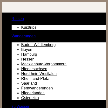
Zurück
zum
Inhalt
Reisen
Kurztrips
Wanderungen
Baden-Württemberg
Bayern
Hamburg
Hessen
Mecklenburg-Vorpommern
Niedersachsen
Nordrhein-Westfalen
Rheinland-Pfalz
Saarland
Fernwanderungen
Niederlanden
Österreich
zu Wasser