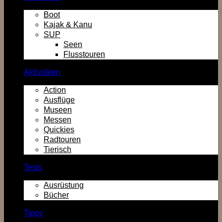
Boot
Kajak & Kanu
SUP
Seen
Flusstouren
Aktivitäten
Action
Ausflüge
Museen
Messen
Quickies
Radtouren
Tierisch
Tests
Ausrüstung
Bücher
Tipps