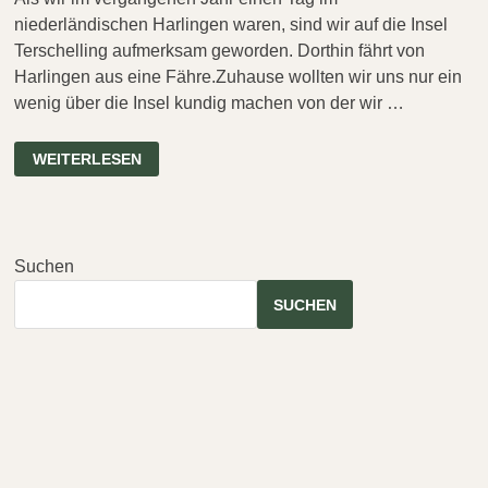
niederländischen Harlingen waren, sind wir auf die Insel
Terschelling aufmerksam geworden. Dorthin fährt von
Harlingen aus eine Fähre.Zuhause wollten wir uns nur ein
wenig über die Insel kundig machen von der wir …
FJOERTOER
WEITERLESEN
TERSCHELLING
2025
–
EINE
GANZ
BESONDERE
NACHTWANDERUNG
Suchen
SUCHEN