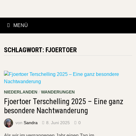
Zurück
zum
Inhalt
MENÜ
SCHLAGWORT:
FJOERTOER
NIEDERLANDEN
/
WANDERUNGEN
Fjoertoer Terschelling 2025 – Eine ganz
besondere Nachtwanderung
von
Sandra
8. Juni 2025
0
Als wir im vergangenen Jahr einen Tag im