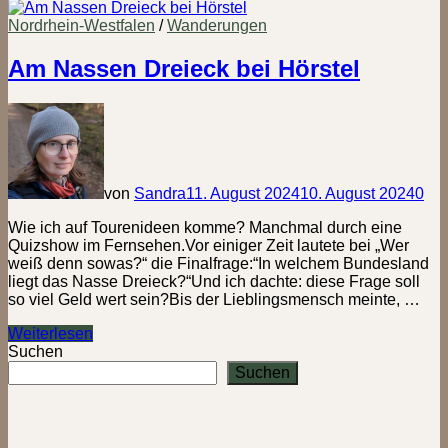
Etappe
1
Nordrhein-Westfalen
/
Wanderungen
–
Asphaltalbtraum
Am Nassen Dreieck bei Hörstel
statt
Wanderglück
von
Sandra
11. August 2024
10. August 2024
0
Wie ich auf Tourenideen komme? Manchmal durch eine
Quizshow im Fernsehen.Vor einiger Zeit lautete bei „Wer
weiß denn sowas?“ die Finalfrage:“In welchem Bundesland
liegt das Nasse Dreieck?“Und ich dachte: diese Frage soll
so viel Geld wert sein?Bis der Lieblingsmensch meinte, …
Am
Weiterlesen
Nassen
Suchen
Dreieck
Suchen
bei
Hörstel