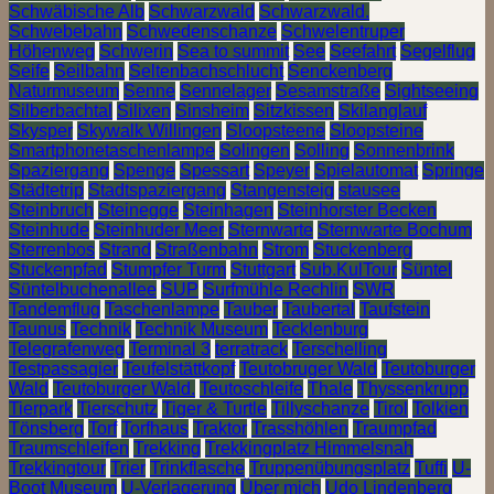
Schwäbische Alb
Schwarzwald
Schwarzwald.
Schwebebahn
Schwedenschanze
Schwelentruper
Höhenweg
Schwerin
Sea to summit
See
Seefahrt
Segelflug
Seife
Seilbahn
Seltenbachschlucht
Senckenberg
Naturmuseum
Senne
Sennelager
Sesamstraße
Sightseeing
Silberbachtal
Silixen
Sinsheim
Sitzkissen
Skilanglauf
Skysper
Skywalk Willingen
Sloopsteene
Sloopsteine
Smartphonetaschenlampe
Solingen
Solling
Sonnenbrink
Spaziergang
Spenge
Spessart
Speyer
Spielautomat
Springe
Städtetrip
Stadtspaziergang
Stangensteig
stausee
Steinbruch
Steinegge
Steinhagen
Steinhorster Becken
Steinhude
Steinhuder Meer
Sternwarte
Sternwarte Bochum
Sterrenbos
Strand
Straßenbahn
Strom
Stuckenberg
Stuckenpfad
Stumpfer Turm
Stuttgart
Sub.KulTour
Süntel
Süntelbuchenallee
SUP
Surfmühle Rechlin
SWR
Tandemflug
Taschenlampe
Tauber
Taubertal
Taufstein
Taunus
Technik
Technik Museum
Tecklenburg
Telegrafenweg
Terminal 3
terratrack
Terschelling
Testpassagier
Teufelstättkopf
Teutobruger Wald
Teutoburger
Wald
Teutoburger Wald.
Teutoschleife
Thale
Thyssenkrupp
Tierpark
Tierschutz
Tiger & Turtle
Tillyschanze
Tirol
Tolkien
Tönsberg
Torf
Torfhaus
Traktor
Trasshöhlen
Traumpfad
Traumschleifen
Trekking
Trekkingplatz Himmelsnah
Trekkingtour
Trier
Trinkflasche
Truppenübungsplatz
Tuffi
U-
Boot Museum
U-Verlagerung
Über mich
Udo Lindenberg