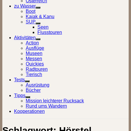
Österreich
zu Wasser
Show
Boot
sub
Kajak & Kanu
menu
SUP
Show
Seen
sub
Flusstouren
menu
Aktivitäten
Show
Action
sub
Ausflüge
menu
Museen
Messen
Quickies
Radtouren
Tierisch
Tests
Show
Ausrüstung
sub
Bücher
menu
Tipps
Show
Mission leichterer Rucksack
sub
Rund ums Wandern
menu
Kooperationen
Schlagwort:
Hörstel