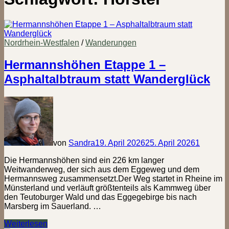
Nordrhein-Westfalen
/
Wanderungen
Hermannshöhen Etappe 1 –
Asphaltalbtraum statt Wanderglück
von
Sandra
19. April 2026
25. April 2026
1
Die Hermannshöhen sind ein 226 km langer
Weitwanderweg, der sich aus dem Eggeweg und dem
Hermannsweg zusammensetzt.Der Weg startet in Rheine im
Münsterland und verläuft größtenteils als Kammweg über
den Teutoburger Wald und das Eggegebirge bis nach
Marsberg im Sauerland. …
Hermannshöhen
Weiterlesen