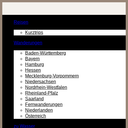
Zurück
zum
Inhalt
Reisen
Kurztrips
Wanderungen
Baden-Württemberg
Bayern
Hamburg
Hessen
Mecklenburg-Vorpommern
Niedersachsen
Nordrhein-Westfalen
Rheinland-Pfalz
Saarland
Fernwanderungen
Niederlanden
Österreich
zu Wasser