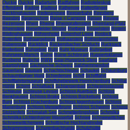
Quckie
Quickie
Radarturm
Radfahren
Radioteleskop
Effelsberg
Radom
Radtour
Rathenow
Rattenfänger
Recklinghausen
Rederangsee
Reeperbahn
Reesberg
Reesbrg
Regenschirm
Reise + Camping
Reisen
Review
Rezension
Rhein
Rheine
Rheingrafenstein
Rheinland-Pfalz
Rheinsteig
Rieselfelder Windel
Rietberg
Ringelstein
Rinteln
Rödinghausen
Röhrenhotel
Rosenhof Lippe
Rostock
Rotenfels
Rothaargebirge
Rothaarsteig
Rothesteinhöhle
Rübenroute
Rückblick
Rückersbacher Schlucht
Rucksack
Ruderboot
Ruhgebiet
Ruhr
Ruhr Museum
Ruhrgebiet
Ruhrseen-Marsch
Ruine
Ruine Schönrain
Ruppertsklamm
Rusbend
Rutsche
RWW
Saar-Hunsrück-Steig
Saarland
Saarpolygon
Sächsische Schweiz
Salzhemmendorf
Sauerland
Saupark
Schachtschleuse
Schaukel
Schaumburg
Schaumburger Wald
Schiedersee
Schiff
Schifffahrt
Schifffahrtsmuseum
Schiffshebewerk Henrichenburg
Schillat
Höhle
Schirm
Schlafsack
Schlangenbad
Schlegeisstausee
Schleuse
Schleuse Leysiel
Schloss Auerbach
Schloss
Benkhausen
Schloss Brake
Schloss Bückeburg
Schloss
Burg
Schloss Drachenburg
Schloss Iggenhausen
Schloss
Marienburg
Schloss Mespelbrunn
Schloss Schwerin
Schloss
Stolzenfels
Schmalah See
Schmetterlingshaus
Schmilka
Schmilka Lichtenhainer Wasserfall
Schnee
Schneewittchen
Schneewittchenweg
Schottische Hochlandrinder
Schrammsteine
Schurenbachhalde
Schutzhütte