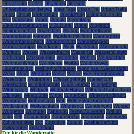
Udoversum
Ueffeln
Ultraleicht
ultralight
Universitätswanderweg
unter Tage
Urban Trai
Urban Trails
Urbex
Urlaub
Urpferdchen
Urwaldsteig
Vaihingen an der
Enz
Varusturm
Vaude
Viadukt
Vierenberg
Vierschanzentournee
Villa Hügel
Vlotho
Vogelpark
Heiligenkirchen
Vogelsberg
Waltrop
Wander3Klang
Wanderfakten
wandern
Wandern mit Hund
Wanderpass
Wanderpass-Check
Wanderschirm
Wandersocken
Wanderstempel
Wanderung
Wank
Wankhaus
Warnemünde
Wartturm
Wasser
Wasserdrache
Wasserfall
Wasserfallsteig
Bad Urach
Wasserkuppe
Waterboer
Wehlen
Weihnachten
Weihnachtshaus
Weinberge
Weißig
Weitblickweg
Hohenhaslach
Wellingholzhausen
Wennigser Wasserräder
Werra
Werre
Wertheim
Weser
Weser.
Weserberglandweg
Weserstein
Wettrennen
Wiehengebirge
Wiehenturm
Wiesbaden
Wilddiebsroute
Wilde Heimat
Wildgehege
Wildnissteig
Wildpark
Wildpark Hanau
Wilhelm-Raabe-Turm
Willingen
Windmühle
Winter
Winterberg
Winterwanderung
Wohnmobil
Wohnwagen
Wolf
Wolfcenter Dörverden
Wolfsklamm
Wolfsschlucht
Wrightsock
Wunderwald
Wupper
Wuppertal
Würzburg
Zabergäu
Zeche Zollverein
Zell am
Ziller
Zelt
Zeltdachtour
Ziegenbuche
zillergründl
Zollverein
Zollvereinsteig
Zoo
Zugspitze
Zukunft
Zweiländerhütte
Zwingenber
Zwölferkopf
Tee für die Wanderratte