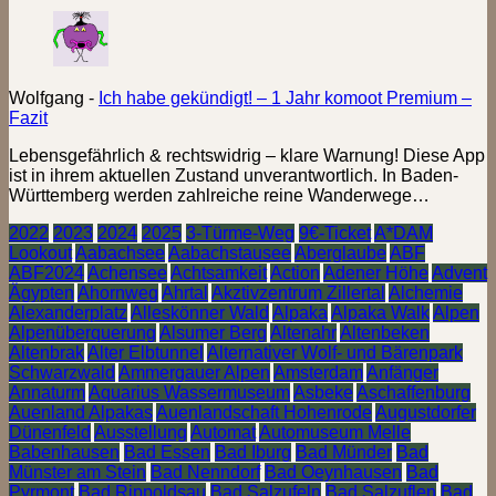
Wolfgang
-
Ich habe gekündigt! – 1 Jahr komoot Premium –
Fazit
Lebensgefährlich & rechtswidrig – klare Warnung! Diese App
ist in ihrem aktuellen Zustand unverantwortlich. In Baden-
Württemberg werden zahlreiche reine Wanderwege…
2022
2023
2024
2025
3-Türme-Weg
9€-Ticket
A*DAM
Lookout
Aabachsee
Aabachstausee
Aberglaube
ABF
ABF2024
Achensee
Achtsamkeit
Action
Adener Höhe
Advent
Ägypten
Ahornweg
Ahrtal
Akztivzentrum Zillertal
Alchemie
Alexanderplatz
Alleskönner Wald
Alpaka
Alpaka Walk
Alpen
Alpenüberquerung
Alsumer Berg
Altenahr
Altenbeken
Altenbrak
Alter Elbtunnel
Alternativer Wolf- und Bärenpark
Schwarzwald
Ammergauer Alpen
Amsterdam
Anfänger
Annaturm
Aquarius Wassermuseum
Asbeke
Aschaffenburg
Auenland Alpakas
Auenlandschaft Hohenrode
Augustdorfer
Dünenfeld
Ausstellung
Automat
Automuseum Melle
Babenhausen
Bad Essen
Bad Iburg
Bad Münder
Bad
Münster am Stein
Bad Nenndorf
Bad Oeynhausen
Bad
Pyrmont
Bad Rippoldsau
Bad Salzufeln
Bad Salzuflen
Bad