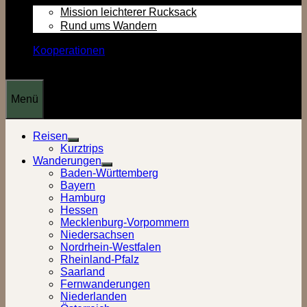
Mission leichterer Rucksack
Rund ums Wandern
Kooperationen
Menü
Reisen
Show
Kurztrips
sub
Wanderungen
menu
Show
Baden-Württemberg
sub
Bayern
menu
Hamburg
Hessen
Mecklenburg-Vorpommern
Niedersachsen
Nordrhein-Westfalen
Rheinland-Pfalz
Saarland
Fernwanderungen
Niederlanden