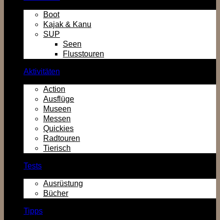
Boot
Kajak & Kanu
SUP
Seen
Flusstouren
Aktivitäten
Action
Ausflüge
Museen
Messen
Quickies
Radtouren
Tierisch
Tests
Ausrüstung
Bücher
Tipps