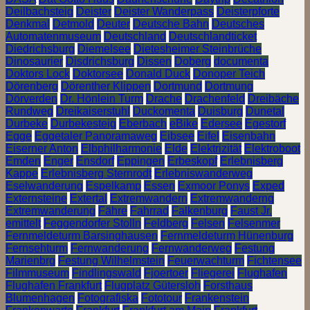
Deilbachsteig
Deister
Deister Wanderpass
Deisterpforte
Denkmal
Detmold
Deuter
Deutsche Bahn
Deutsches
Automatenmuseum
Deutschland
Deutschlandticket
Diedrichsburg
Diemelsee
Dietesheimer Steinbrüche
Dinosaurier
Disdrichsburg
Dissen
Doberg
documenta
Doktors Lock
Doktorsee
Donald Duck
Donoper Teich
Dörenberg
Dörenther Klippen
Dortmund
Dortmung
Dörverden
Dr. Hönlein Turm
Drache
Drachenfeld
Dreibäche
Rundweg
Dreikaiserstuhl
Duckomenta
Duisburg
Dunetal
Durbeke
Durbekesteig
Eberbach
eBike
Edersee
Egestorf
Egge
Eggetaler Panoramaweg
Eibsee
Eifel
Eisenbahn
Eiserner Anton
Elbphilharmonie
Elde
Elektrizität
Elektroboot
Emden
Enger
Ensdorf
Eppingen
Erbeskopf
Erlebnisberg
Kappe
Erlebnisberg Sternrodt
Erlebniswanderweg
Eselwanderung
Espelkamp
Essen
Exmoor Ponys
Exped
Externsteine
Extertal
Extremwandern
Extremwanderng
Extremwanderung
Fähre
Fahrrad
Falkenburg
Faust Jr.
emittelt
Feggendorfer Stolln
Feldberg
Felsen
Felsenmer
Fernmeldeturm Barsinghausen
Fernmeldeturm Hünenburg
Fernsehturm
Fernwanderung
Fernwanderweg
Festung
Marienbrg
Festung Wilhelmstein
Feuerwachturm
Fichtensee
Filmmuseum
Findlingswald
Fjoertoer
Fliegerei
Flughafen
Flughafen Frankfurt
Flugplatz Gütersloh
Forsthaus
Blumenhagen
Fotografiska
Fototour
Frankenstein