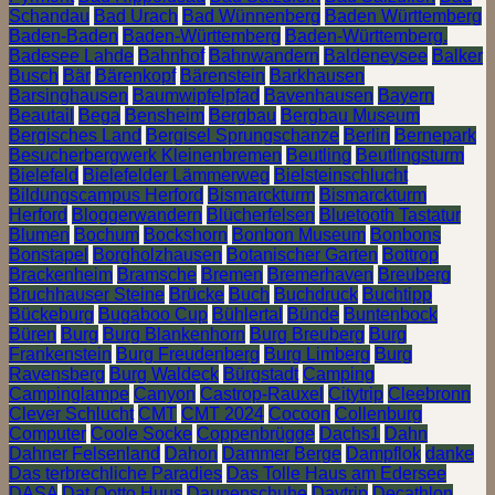
Schandau
Bad Urach
Bad Wünnenberg
Baden Württemberg
Baden-Baden
Baden-Württemberg
Baden-Württemberg.
Badesee Lahde
Bahnhof
Bahnwandern
Baldeneysee
Balker
Busch
Bär
Bärenkopf
Bärenstein
Barkhausen
Barsinghausen
Baumwipfelpfad
Bavenhausen
Bayern
Beautail
Bega
Bensheim
Bergbau
Bergbau Museum
Bergisches Land
Bergisel Sprungschanze
Berlin
Bernepark
Besucherbergwerk Kleinenbremen
Beutling
Beutlingsturm
Bielefeld
Bielefelder Lämmerweg
Bielsteinschlucht
Bildungscampus Herford
Bismarckturm
Bismarckturm
Herford
Bloggerwandern
Blücherfelsen
Bluetooth Tastatur
Blumen
Bochum
Bockshorn
Bonbon Museum
Bonbons
Bonstapel
Borgholzhausen
Botanischer Garten
Bottrop
Brackenheim
Bramsche
Bremen
Bremerhaven
Breuberg
Bruchhauser Steine
Brücke
Buch
Buchdruck
Buchtipp
Bückeburg
Bugaboo Cup
Bühlertal
Bünde
Buntenbock
Büren
Burg
Burg Blankenhorn
Burg Breuberg
Burg
Frankenstein
Burg Freudenberg
Burg Limberg
Burg
Ravensberg
Burg Waldeck
Bürgstadt
Camping
Campinglampe
Canyon
Castrop-Rauxel
Citytrip
Cleebronn
Clever Schlucht
CMT
CMT 2024
Cocoon
Collenburg
Computer
Coole Socke
Coppenbrügge
Dachs1
Dahn
Dahner Felsenland
Dahon
Dammer Berge
Dampflok
danke
Das terbrechliche Paradies
Das Tolle Haus am Edersee
DASA
Dat Ootto Huus
Daunenschuhe
Daytrip
Decathlon