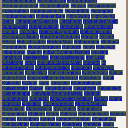
Hermannshöhen
Hermannslauf
Hermannsweg
Hermansdenkmal
Hespertalbahn
Hessen
Hessigheimer
Felsengärten
Heunenschlucht
Hexenhöhle
Hexenpfad
Hidddenhausen
Hiddeser Bent
High Swing
High Swing
Berlin
Hintertuxer Gletscher
Hirschhorn
Hockendes Weib
hohenaualm
Hohenhaslach
Hohenstein
Hoherodskopf
Holland
Höllental
Höllentalangerhütte
Höllentalklamm
Holzhauser Bruch
Horn-Bad Meinberg
Hörspiel
Hörstel
Höxter
Hubschrauber
Hücker Moor
Hühnermoor
Hüllhorst
Hungerberg
Hungerbergturm
Hunsrück
Hunte
Hutewald
Ibbenbüren
Idaturm
Indian Summer Herford
Indzstrie
Innsbruck
Insektenbiss
Inselspaziergang
Iron Lake
Challenge
Irrtum
Isis- und Magna Mater
Isomatte
Ith
Jahresrückblick
Jahrtausendblick
Jakosberg
Jankersee
Journaling
Kahle Wart
Kahlenbergturm
Kahler Asten
Kahler
Asten-Steig
Kaiser-Wilhelm-Denkmal
Kaiserberg
Kajak
Kalender
Kalletal
Kanu
Karussell
Käsbergkanzel
Katakomben
Katzen
Katzenbuckel
Katzencafé
Katzensteig
Katzentempel
Kettwiger Panoramasteig
Kiedrich
Kirchlengern
Kirchsahr
Kirschweiler Festung
Kissen
Klappi
Klapprad
klein tibet
Kleinenbremen
Kleiner Mainzer
Höhenweg
Kleinostheim
Klettersteig
Klingenberg
Klippenturm
Klütturm
Knirps
Koblenz
Koepchenwerk
Kokerei
Hansa
Kollenberg
komoot
komoot Premium
Königshütte
Königswinter
Kosmos Verlag
Köterberg
Kraniche
krank