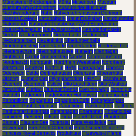
Müngstener Brückenpark
Müritz
Musenberg
Museum
Museum am Schölerberg
Museum der Illusionen
Nachtwanderung
Nahe
Nahverkehrsmuseum Dortmund
Nasses Dreieck
Nationalpark
Natur Eis Palast
Naturbummler
Naturkunde
Naturpark Teutoburger Wald Eggegebirge
Naturschutzgebiet
Nautwissenschaft
Neanderlandsteig
Neckar
Neckargemünd
Neckarhalde
Neckarsteig
Neckarsteinach
Neuenknick
Nibelungenhalle
Nibelungensteig
Niederlande
Niederlanden
Niedersachen
Niedersachsen
Niedringhaussee
Nieheim
Nienhagen
Nightwalk
Nixdof
Nonnenstein
Nordisk
Nordmannsturm
Nordmarsch
Nordpunkt
Nordrhein Weestfalen
Nordrhein-
Westfalen
Nordsee
Norheim
NRW
Oberhausen
Obersee
Odenwald
Oelde
Oerlinghausen
Oldenzaal
Olpererhütte
Olsberg
Olympiapark
Olympiastadion
ORAT-3
Osnabrück
Osterode
Österreich
Ostsee
Otto Leuchtturm
Otto Waalkes
Ottoshöhe
Outdoor
Outdoor Trends
Over the edge
Overnight
paddeln
Paderborn
Paderborner Höhenweg
Palmengarten
Panoptikum
Papageien
Papageien Café
Papageienpark
Pappdel-Paul. Leppinsee
Paragliding
Parkleuchten
Patthorst
Patthorster Hexenpatt
Petershagen
Pharaonen
Phoenix des
Lumières
Piesberg
Pilsum
Pirna
Planet Ozean
Planten un
Blomen
Plau am See
Polenztal
Porta Westfalica
Pott
Powerbank
Preußisch Oldendorf
Preußischer Velmerstot
Princess Royal Barracks
Produkttest
Przewalski Pferde