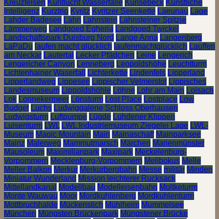
Kreuzfelsen
Kuhflucht Wasserfälle
Künsebeck
Künstliche
Intelligenz
Kurztrip
Kyritz
Kyritzer Seenkette
Laeunau
Lage
Lahder Badesee
Lahn
Lahnstein
Lahnsteiner Spitzje
Lämmerweg
Landgoed Egheria
Landgoed Twickel
Landschaftspark Duisburg Nord
Lange Anna
Langenberg
LaPaDu
laufen macht glücklich
laufenmachtglücklich
Lauffen
am Neckar
Lautertal
Lecker Pfädchen
Leine
Lengerich
Lengericher Canyon
Lenneberg
Leopoldshöhe
Leuchtturm
Lichtenhainer Waserfall
Lichterkette
Lindenfels
Lipperland
Lipperlandweg
Lippesee
Lippischer Velmerstot
Lippisches
Landesmuseum
Lippoldshöhle
Löhne
Lohr am Main
Loisach
Lok
Lonnekermeer
Lönsturm
Lost Place
Lostplace
Low
Budget
Luchs
Ludwiggalerie Schloss Oberhausen
Ludwigsturm
Luftpumpe
Lügde
Luhdener Klippen
Luisenturm
LWL
LWL Industriemuseum Ziegelei Lage
LWL-
Museum
Magic Mountain
Main
Mainaschaff
Mainparksee
Mainz
Malerweg
Mammutmarsch
Märchen
Marienmünster
Mausoleum
Maximilianpark
Maxipark
Meckelenburg-
Vorpommern
Mecklenburg-Vorpommern
Melibokus
Melle
Meller Balkon
Merkur
Merkurbergbahn
Messe
militär
Minden
Miniatur Wunderland
Mission leichterer Rucksack
Mittellandkanal
Modellbau
Modelleisenbahn
Moltketurm
Monte Wauwau
Moor
Mordkuhlenberg
Mordkuhlenturm
Mottbruchhalde
Mückenstich
Mühlheim
Mummelsee
München
Müngsten Brückenpark
Müngstener Brücke