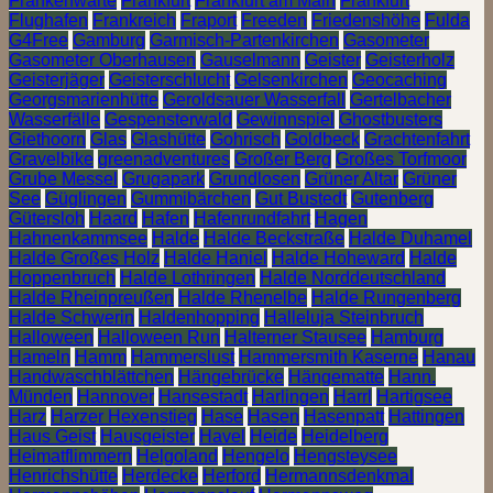
Frankenwarte
Frankfurt
Frankfurt am Main
Frankfurt
Flughafen
Frankreich
Fraport
Freeden
Friedenshöhe
Fulda
G4Free
Gamburg
Garmisch-Partenkirchen
Gasometer
Gasometer Oberhausen
Gauselmann
Geister
Geisterholz
Geisterjäger
Geisterschlucht
Gelsenkirchen
Geocaching
Georgsmarienhütte
Geroldsauer Wasserfall
Gertelbacher
Wasserfälle
Gespensterwald
Gewinnspiel
Ghostbusters
Giethoorn
Glas
Glashütte
Gohrisch
Goldbeck
Grachtenfahrt
Gravelbike
greenadventures
Großer Berg
Großes Torfmoor
Grube Messel
Grugapark
Grundlosen
Grüner Altar
Grüner
See
Güglingen
Gummibärchen
Gut Bustedt
Gutenberg
Gütersloh
Haard
Hafen
Hafenrundfahrt
Hagen
Hahnenkammsee
Halde
Halde Beckstraße
Halde Duhamel
Halde Großes Holz
Halde Haniel
Halde Hoheward
Halde
Hoppenbruch
Halde Lothringen
Halde Norddeutschland
Halde Rheinpreußen
Halde Rhenelbe
Halde Rungenberg
Halde Schwerin
Haldenhopping
Halleluja Steinbruch
Halloween
Halloween Run
Halterner Stausee
Hamburg
Hameln
Hamm
Hammerslust
Hammersmith Kaserne
Hanau
Handwaschblättchen
Hängebrücke
Hängematte
Hann.
Münden
Hannover
Hansestadt
Harlingen
Harrl
Hartigsee
Harz
Harzer Hexenstieg
Hase
Hasen
Hasenpatt
Hattingen
Haus Geist
Hausgeister
Havel
Heide
Heidelberg
Heimatflimmern
Helgoland
Hengelo
Hengsteysee
Henrichshütte
Herdecke
Herford
Hermannsdenkmal