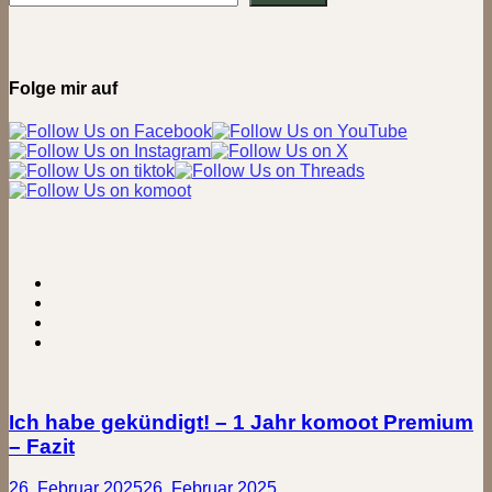
Fahrrad!
–
Klappi
stellt
sich
Folge mir auf
vor
Ich habe gekündigt! – 1 Jahr komoot Premium
– Fazit
26. Februar 2025
26. Februar 2025