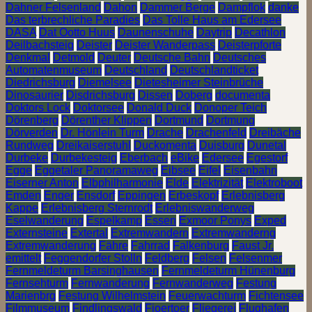
Dahner Felsenland
Dahon
Dammer Berge
Dampflok
danke
Das terbrechliche Paradies
Das Tolle Haus am Edersee
DASA
Dat Ootto Huus
Daunenschuhe
Daytrip
Decathlon
Deilbachsteig
Deister
Deister Wanderpass
Deisterpforte
Denkmal
Detmold
Deuter
Deutsche Bahn
Deutsches
Automatenmuseum
Deutschland
Deutschlandticket
Diedrichsburg
Diemelsee
Dietesheimer Steinbrüche
Dinosaurier
Disdrichsburg
Dissen
Doberg
documenta
Doktors Lock
Doktorsee
Donald Duck
Donoper Teich
Dörenberg
Dörenther Klippen
Dortmund
Dortmung
Dörverden
Dr. Hönlein Turm
Drache
Drachenfeld
Dreibäche
Rundweg
Dreikaiserstuhl
Duckomenta
Duisburg
Dunetal
Durbeke
Durbekesteig
Eberbach
eBike
Edersee
Egestorf
Egge
Eggetaler Panoramaweg
Eibsee
Eifel
Eisenbahn
Eiserner Anton
Elbphilharmonie
Elde
Elektrizität
Elektroboot
Emden
Enger
Ensdorf
Eppingen
Erbeskopf
Erlebnisberg
Kappe
Erlebnisberg Sternrodt
Erlebniswanderweg
Eselwanderung
Espelkamp
Essen
Exmoor Ponys
Exped
Externsteine
Extertal
Extremwandern
Extremwanderng
Extremwanderung
Fähre
Fahrrad
Falkenburg
Faust Jr.
emittelt
Feggendorfer Stolln
Feldberg
Felsen
Felsenmer
Fernmeldeturm Barsinghausen
Fernmeldeturm Hünenburg
Fernsehturm
Fernwanderung
Fernwanderweg
Festung
Marienbrg
Festung Wilhelmstein
Feuerwachturm
Fichtensee
Filmmuseum
Findlingswald
Fjoertoer
Fliegerei
Flughafen