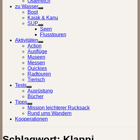
Österreich
zu Wasser
Show
Boot
sub
Kajak & Kanu
menu
SUP
Show
Seen
sub
Flusstouren
menu
Aktivitäten
Show
Action
sub
Ausflüge
menu
Museen
Messen
Quickies
Radtouren
Tierisch
Tests
Show
Ausrüstung
sub
Bücher
menu
Tipps
Show
Mission leichterer Rucksack
sub
Rund ums Wandern
menu
Kooperationen
Schlagwort:
Klappi