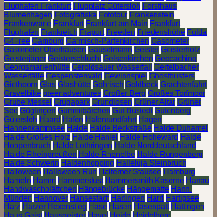
Flughafen Frankfurt
Flugplatz Gütersloh
Forsthaus
Blumenhagen
Fotografiska
Fototour
Frankenstein
Frankenwarte
Frankfurt
Frankfurt am Main
Frankfurt
Flughafen
Frankreich
Fraport
Freeden
Friedenshöhe
Fulda
G4Free
Gamburg
Garmisch-Partenkirchen
Gasometer
Gasometer Oberhausen
Gauselmann
Geister
Geisterholz
Geisterjäger
Geisterschlucht
Gelsenkirchen
Geocaching
Georgsmarienhütte
Geroldsauer Wasserfall
Gertelbacher
Wasserfälle
Gespensterwald
Gewinnspiel
Ghostbusters
Giethoorn
Glas
Glashütte
Gohrisch
Goldbeck
Grachtenfahrt
Gravelbike
greenadventures
Großer Berg
Großes Torfmoor
Grube Messel
Grugapark
Grundlosen
Grüner Altar
Grüner
See
Güglingen
Gummibärchen
Gut Bustedt
Gutenberg
Gütersloh
Haard
Hafen
Hafenrundfahrt
Hagen
Hahnenkammsee
Halde
Halde Beckstraße
Halde Duhamel
Halde Großes Holz
Halde Haniel
Halde Hoheward
Halde
Hoppenbruch
Halde Lothringen
Halde Norddeutschland
Halde Rheinpreußen
Halde Rhenelbe
Halde Rungenberg
Halde Schwerin
Haldenhopping
Halleluja Steinbruch
Halloween
Halloween Run
Halterner Stausee
Hamburg
Hameln
Hamm
Hammerslust
Hammersmith Kaserne
Hanau
Handwaschblättchen
Hängebrücke
Hängematte
Hann.
Münden
Hannover
Hansestadt
Harlingen
Harrl
Hartigsee
Harz
Harzer Hexenstieg
Hase
Hasen
Hasenpatt
Hattingen
Haus Geist
Hausgeister
Havel
Heide
Heidelberg