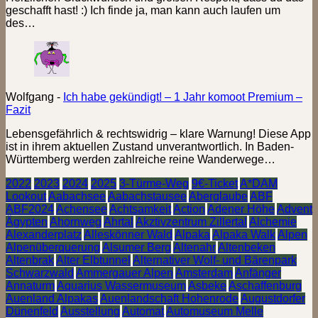
geschafft hast! :) Ich finde ja, man kann auch laufen um
des…
Wolfgang
-
Ich habe gekündigt! – 1 Jahr komoot Premium –
Fazit
Lebensgefährlich & rechtswidrig – klare Warnung! Diese App
ist in ihrem aktuellen Zustand unverantwortlich. In Baden-
Württemberg werden zahlreiche reine Wanderwege…
2022
2023
2024
2025
3-Türme-Weg
9€-Ticket
A*DAM
Lookout
Aabachsee
Aabachstausee
Aberglaube
ABF
ABF2024
Achensee
Achtsamkeit
Action
Adener Höhe
Advent
Ägypten
Ahornweg
Ahrtal
Akztivzentrum Zillertal
Alchemie
Alexanderplatz
Alleskönner Wald
Alpaka
Alpaka Walk
Alpen
Alpenüberquerung
Alsumer Berg
Altenahr
Altenbeken
Altenbrak
Alter Elbtunnel
Alternativer Wolf- und Bärenpark
Schwarzwald
Ammergauer Alpen
Amsterdam
Anfänger
Annaturm
Aquarius Wassermuseum
Asbeke
Aschaffenburg
Auenland Alpakas
Auenlandschaft Hohenrode
Augustdorfer
Dünenfeld
Ausstellung
Automat
Automuseum Melle