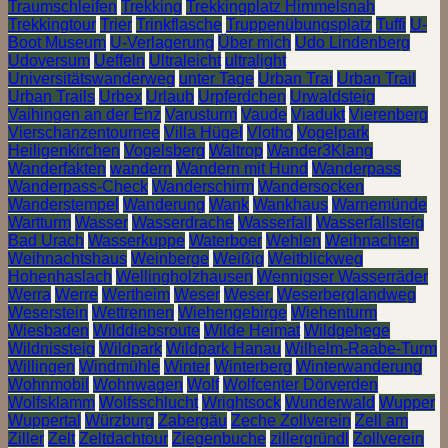
Traumschleifen
Trekking
Trekkingplatz Himmelsnah
Trekkingtour
Trier
Trinkflasche
Truppenübungsplatz
Tuffi
U-
Boot Museum
U-Verlagerung
Über mich
Udo Lindenberg
Udoversum
Ueffeln
Ultraleicht
ultralight
Universitätswanderweg
unter Tage
Urban Trai
Urban Trail
Urban Trails
Urbex
Urlaub
Urpferdchen
Urwaldsteig
Vaihingen an der Enz
Varusturm
Vaude
Viadukt
Vierenberg
Vierschanzentournee
Villa Hügel
Vlotho
Vogelpark
Heiligenkirchen
Vogelsberg
Waltrop
Wander3Klang
Wanderfakten
wandern
Wandern mit Hund
Wanderpass
Wanderpass-Check
Wanderschirm
Wandersocken
Wanderstempel
Wanderung
Wank
Wankhaus
Warnemünde
Wartturm
Wasser
Wasserdrache
Wasserfall
Wasserfallsteig
Bad Urach
Wasserkuppe
Waterboer
Wehlen
Weihnachten
Weihnachtshaus
Weinberge
Weißig
Weitblickweg
Hohenhaslach
Wellingholzhausen
Wennigser Wasserräder
Werra
Werre
Wertheim
Weser
Weser.
Weserberglandweg
Weserstein
Wettrennen
Wiehengebirge
Wiehenturm
Wiesbaden
Wilddiebsroute
Wilde Heimat
Wildgehege
Wildnissteig
Wildpark
Wildpark Hanau
Wilhelm-Raabe-Turm
Willingen
Windmühle
Winter
Winterberg
Winterwanderung
Wohnmobil
Wohnwagen
Wolf
Wolfcenter Dörverden
Wolfsklamm
Wolfsschlucht
Wrightsock
Wunderwald
Wupper
Wuppertal
Würzburg
Zabergäu
Zeche Zollverein
Zell am
Ziller
Zelt
Zeltdachtour
Ziegenbuche
zillergründl
Zollverein