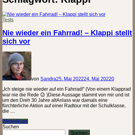
Tests
Nie wieder ein Fahrrad! – Klappi stellt
sich vor
von
Sandra
25. Mai 2022
24. Mai 2022
0
„Ich steige nie wieder auf ein Fahrrad!“ (Von einem Klapprad
war nie die Rede 😉 )Diese Aussage stammt von mir und ist
um den Dreh 30 Jahre altAnlass war damals eine
fürchterliche Aktion auf einer Radtour mit der Schulklasse,
die …
Nie
Weiterlesen
wieder
Suchen
ein
Suchen