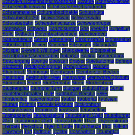
Schmilka Lichtenhainer Wasserfall
Schnee
Schneewittchen
Schneewittchenweg
Schottische Hochlandrinder
Schrammsteine
Schurenbachhalde
Schutzhütte
Schwäbische Alb
Schwarzwald
Schwarzwald.
Schwebebahn
Schwedenschanze
Schwelentruper
Höhenweg
Schwerin
Sea to summit
See
Seefahrt
Segelflug
Seife
Seilbahn
Seltenbachschlucht
Senckenberg
Naturmuseum
Senne
Sennelager
Sesamstraße
Sightseeing
Silberbachtal
Silixen
Sinsheim
Sitzkissen
Skilanglauf
Skysper
Skywalk Willingen
Sloopsteene
Sloopsteine
Smartphonetaschenlampe
Solingen
Solling
Sonnenbrink
Spaziergang
Spenge
Spessart
Speyer
Spielautomat
Springe
Städtetrip
Stadtspaziergang
Stangensteig
stausee
Steinbruch
Steinegge
Steinhagen
Steinhorster Becken
Steinhude
Steinhuder Meer
Sternwarte
Sternwarte Bochum
Sterrenbos
Strand
Straßenbahn
Strom
Stuckenberg
Stuckenpfad
Stumpfer Turm
Stuttgart
Sub.KulTour
Süntel
Süntelbuchenallee
SUP
Surfmühle Rechlin
SWR
Tandemflug
Taschenlampe
Tauber
Taubertal
Taufstein
Taunus
Technik
Technik Museum
Tecklenburg
Telegrafenweg
Terminal 3
terratrack
Terschelling
Testpassagier
Teufelstättkopf
Teutobruger Wald
Teutoburger
Wald
Teutoburger Wald.
Teutoschleife
Thale
Thyssenkrupp
Tierpark
Tierschutz
Tiger & Turtle
Tillyschanze
Tirol
Tolkien
Tönsberg
Torf
Torfhaus
Traktor
Trasshöhlen
Traumpfad