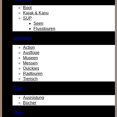
Boot
Kajak & Kanu
SUP
Seen
Flusstouren
Aktivitäten
Action
Ausflüge
Museen
Messen
Quickies
Radtouren
Tierisch
Tests
Ausrüstung
Bücher
Tipps