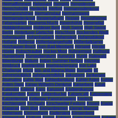
Heimatflimmern
Helgoland
Hengelo
Hengsteysee
Henrichshütte
Herdecke
Herford
Hermannsdenkmal
Hermannshöhen
Hermannslauf
Hermannsweg
Hermansdenkmal
Hespertalbahn
Hessen
Hessigheimer
Felsengärten
Heunenschlucht
Hexenhöhle
Hexenpfad
Hidddenhausen
Hiddeser Bent
High Swing
High Swing
Berlin
Hintertuxer Gletscher
Hirschhorn
Hockendes Weib
hohenaualm
Hohenhaslach
Hohenstein
Hoherodskopf
Holland
Höllental
Höllentalangerhütte
Höllentalklamm
Holzhauser Bruch
Horn-Bad Meinberg
Hörspiel
Hörstel
Höxter
Hubschrauber
Hücker Moor
Hühnermoor
Hüllhorst
Hungerberg
Hungerbergturm
Hunsrück
Hunte
Hutewald
Ibbenbüren
Idaturm
Indian Summer Herford
Indzstrie
Innsbruck
Insektenbiss
Inselspaziergang
Iron Lake
Challenge
Irrtum
Isis- und Magna Mater
Isomatte
Ith
Jahresrückblick
Jahrtausendblick
Jakosberg
Jankersee
Journaling
Kahle Wart
Kahlenbergturm
Kahler Asten
Kahler
Asten-Steig
Kaiser-Wilhelm-Denkmal
Kaiserberg
Kajak
Kalender
Kalletal
Kanu
Karussell
Käsbergkanzel
Katakomben
Katzen
Katzenbuckel
Katzencafé
Katzensteig
Katzentempel
Kettwiger Panoramasteig
Kiedrich
Kirchlengern
Kirchsahr
Kirschweiler Festung
Kissen
Klappi
Klapprad
klein tibet
Kleinenbremen
Kleiner Mainzer
Höhenweg
Kleinostheim
Klettersteig
Klingenberg
Klippenturm
Klütturm
Knirps
Koblenz
Koepchenwerk
Kokerei