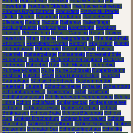
Blomen
Plau am See
Polenztal
Porta Westfalica
Pott
Powerbank
Preußisch Oldendorf
Preußischer Velmerstot
Princess Royal Barracks
Produkttest
Przewalski Pferde
Quckie
Quickie
Radarturm
Radfahren
Radioteleskop
Effelsberg
Radom
Radtour
Rathenow
Rattenfänger
Recklinghausen
Rederangsee
Reeperbahn
Reesberg
Reesbrg
Regenschirm
Reise + Camping
Reisen
Review
Rezension
Rhein
Rheine
Rheingrafenstein
Rheinland-Pfalz
Rheinsteig
Rieselfelder Windel
Rietberg
Ringelstein
Rinteln
Rödinghausen
Röhrenhotel
Rosenhof Lippe
Rostock
Rotenfels
Rothaargebirge
Rothaarsteig
Rothesteinhöhle
Rübenroute
Rückblick
Rückersbacher Schlucht
Rucksack
Ruderboot
Ruhgebiet
Ruhr
Ruhr Museum
Ruhrgebiet
Ruhrseen-Marsch
Ruine
Ruine Schönrain
Ruppertsklamm
Rusbend
Rutsche
RWW
Saar-Hunsrück-Steig
Saarland
Saarpolygon
Sächsische Schweiz
Salzhemmendorf
Sauerland
Saupark
Schachtschleuse
Schaukel
Schaumburg
Schaumburger Wald
Schiedersee
Schiff
Schifffahrt
Schifffahrtsmuseum
Schiffshebewerk Henrichenburg
Schillat
Höhle
Schirm
Schlafsack
Schlangenbad
Schlegeisstausee
Schleuse
Schleuse Leysiel
Schloss Auerbach
Schloss
Benkhausen
Schloss Brake
Schloss Bückeburg
Schloss
Burg
Schloss Drachenburg
Schloss Iggenhausen
Schloss
Marienburg
Schloss Mespelbrunn
Schloss Schwerin
Schloss
Stolzenfels
Schmalah See
Schmetterlingshaus
Schmilka