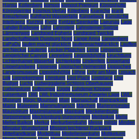
Hansa
Kollenberg
komoot
komoot Premium
Königshütte
Königswinter
Kosmos Verlag
Köterberg
Kraniche
krank
Kreuzfelsen
Kuhflucht Wasserfälle
Künsebeck
Künstliche
Intelligenz
Kurztrip
Kyritz
Kyritzer Seenkette
Laeunau
Lage
Lahder Badesee
Lahn
Lahnstein
Lahnsteiner Spitzje
Lämmerweg
Landgoed Egheria
Landgoed Twickel
Landschaftspark Duisburg Nord
Lange Anna
Langenberg
LaPaDu
laufen macht glücklich
laufenmachtglücklich
Lauffen
am Neckar
Lautertal
Lecker Pfädchen
Leine
Lengerich
Lengericher Canyon
Lenneberg
Leopoldshöhe
Leuchtturm
Lichtenhainer Waserfall
Lichterkette
Lindenfels
Lipperland
Lipperlandweg
Lippesee
Lippischer Velmerstot
Lippisches
Landesmuseum
Lippoldshöhle
Löhne
Lohr am Main
Loisach
Lok
Lonnekermeer
Lönsturm
Lost Place
Lostplace
Low
Budget
Luchs
Ludwiggalerie Schloss Oberhausen
Ludwigsturm
Luftpumpe
Lügde
Luhdener Klippen
Luisenturm
LWL
LWL Industriemuseum Ziegelei Lage
LWL-
Museum
Magic Mountain
Main
Mainaschaff
Mainparksee
Mainz
Malerweg
Mammutmarsch
Märchen
Marienmünster
Mausoleum
Maximilianpark
Maxipark
Meckelenburg-
Vorpommern
Mecklenburg-Vorpommern
Melibokus
Melle
Meller Balkon
Merkur
Merkurbergbahn
Messe
militär
Minden
Miniatur Wunderland
Mission leichterer Rucksack
Mittellandkanal
Modellbau
Modelleisenbahn
Moltketurm