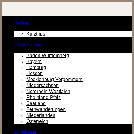
Zurück
zum
Inhalt
Reisen
Kurztrips
Wanderungen
Baden-Württemberg
Bayern
Hamburg
Hessen
Mecklenburg-Vorpommern
Niedersachsen
Nordrhein-Westfalen
Rheinland-Pfalz
Saarland
Fernwanderungen
Niederlanden
Österreich
zu Wasser