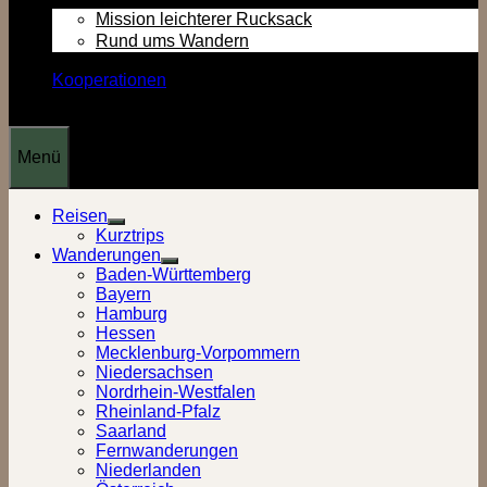
Mission leichterer Rucksack
Rund ums Wandern
Kooperationen
Menü
Reisen
Show
Kurztrips
sub
Wanderungen
menu
Show
Baden-Württemberg
sub
Bayern
menu
Hamburg
Hessen
Mecklenburg-Vorpommern
Niedersachsen
Nordrhein-Westfalen
Rheinland-Pfalz
Saarland
Fernwanderungen
Niederlanden