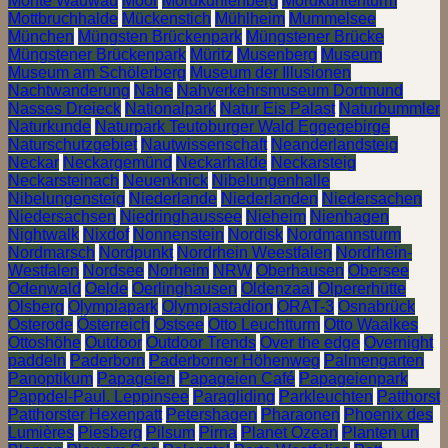
Monte Wauwau
Moor
Mordkuhlenberg
Mordkuhlenturm
Mottbruchhalde
Mückenstich
Mühlheim
Mummelsee
München
Müngsten Brückenpark
Müngstener Brücke
Müngstener Brückenpark
Müritz
Musenberg
Museum
Museum am Schölerberg
Museum der Illusionen
Nachtwanderung
Nahe
Nahverkehrsmuseum Dortmund
Nasses Dreieck
Nationalpark
Natur Eis Palast
Naturbummler
Naturkunde
Naturpark Teutoburger Wald Eggegebirge
Naturschutzgebiet
Nautwissenschaft
Neanderlandsteig
Neckar
Neckargemünd
Neckarhalde
Neckarsteig
Neckarsteinach
Neuenknick
Nibelungenhalle
Nibelungensteig
Niederlande
Niederlanden
Niedersachen
Niedersachsen
Niedringhaussee
Nieheim
Nienhagen
Nightwalk
Nixdof
Nonnenstein
Nordisk
Nordmannsturm
Nordmarsch
Nordpunkt
Nordrhein Weestfalen
Nordrhein-
Westfalen
Nordsee
Norheim
NRW
Oberhausen
Obersee
Odenwald
Oelde
Oerlinghausen
Oldenzaal
Olpererhütte
Olsberg
Olympiapark
Olympiastadion
ORAT-3
Osnabrück
Osterode
Österreich
Ostsee
Otto Leuchtturm
Otto Waalkes
Ottoshöhe
Outdoor
Outdoor Trends
Over the edge
Overnight
paddeln
Paderborn
Paderborner Höhenweg
Palmengarten
Panoptikum
Papageien
Papageien Café
Papageienpark
Pappdel-Paul. Leppinsee
Paragliding
Parkleuchten
Patthorst
Patthorster Hexenpatt
Petershagen
Pharaonen
Phoenix des
Lumières
Piesberg
Pilsum
Pirna
Planet Ozean
Planten un