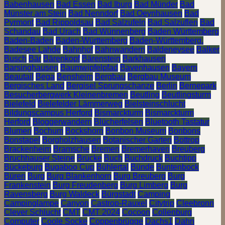
Babenhausen
Bad Essen
Bad Iburg
Bad Münder
Bad
Münster am Stein
Bad Nenndorf
Bad Oeynhausen
Bad
Pyrmont
Bad Rippoldsau
Bad Salzufeln
Bad Salzuflen
Bad
Schandau
Bad Urach
Bad Wünnenberg
Baden Württemberg
Baden-Baden
Baden-Württemberg
Baden-Württemberg.
Badesee Lahde
Bahnhof
Bahnwandern
Baldeneysee
Balker
Busch
Bär
Bärenkopf
Bärenstein
Barkhausen
Barsinghausen
Baumwipfelpfad
Bavenhausen
Bayern
Beautail
Bega
Bensheim
Bergbau
Bergbau Museum
Bergisches Land
Bergisel Sprungschanze
Berlin
Bernepark
Besucherbergwerk Kleinenbremen
Beutling
Beutlingsturm
Bielefeld
Bielefelder Lämmerweg
Bielsteinschlucht
Bildungscampus Herford
Bismarckturm
Bismarckturm
Herford
Bloggerwandern
Blücherfelsen
Bluetooth Tastatur
Blumen
Bochum
Bockshorn
Bonbon Museum
Bonbons
Bonstapel
Borgholzhausen
Botanischer Garten
Bottrop
Brackenheim
Bramsche
Bremen
Bremerhaven
Breuberg
Bruchhauser Steine
Brücke
Buch
Buchdruck
Buchtipp
Bückeburg
Bugaboo Cup
Bühlertal
Bünde
Buntenbock
Büren
Burg
Burg Blankenhorn
Burg Breuberg
Burg
Frankenstein
Burg Freudenberg
Burg Limberg
Burg
Ravensberg
Burg Waldeck
Bürgstadt
Camping
Campinglampe
Canyon
Castrop-Rauxel
Citytrip
Cleebronn
Clever Schlucht
CMT
CMT 2024
Cocoon
Collenburg
Computer
Coole Socke
Coppenbrügge
Dachs1
Dahn