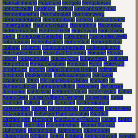
Heimatflimmern
Helgoland
Hengelo
Hengsteysee
Henrichshütte
Herdecke
Herford
Hermannsdenkmal
Hermannshöhen
Hermannslauf
Hermannsweg
Hermansdenkmal
Hespertalbahn
Hessen
Hessigheimer
Felsengärten
Heunenschlucht
Hexenhöhle
Hexenpfad
Hidddenhausen
Hiddeser Bent
High Swing
High Swing
Berlin
Hintertuxer Gletscher
Hirschhorn
Hockendes Weib
hohenaualm
Hohenhaslach
Hohenstein
Hoherodskopf
Holland
Höllental
Höllentalangerhütte
Höllentalklamm
Holzhauser Bruch
Horn-Bad Meinberg
Hörspiel
Hörstel
Höxter
Hubschrauber
Hücker Moor
Hühnermoor
Hüllhorst
Hungerberg
Hungerbergturm
Hunsrück
Hunte
Hutewald
Ibbenbüren
Idaturm
Indian Summer Herford
Indzstrie
Innsbruck
Insektenbiss
Inselspaziergang
Iron Lake
Challenge
Irrtum
Isis- und Magna Mater
Isomatte
Ith
Jahresrückblick
Jahrtausendblick
Jakosberg
Jankersee
Journaling
Kahle Wart
Kahlenbergturm
Kahler Asten
Kahler
Asten-Steig
Kaiser-Wilhelm-Denkmal
Kaiserberg
Kajak
Kalender
Kalletal
Kanu
Karussell
Käsbergkanzel
Katakomben
Katzen
Katzenbuckel
Katzencafé
Katzensteig
Katzentempel
Kettwiger Panoramasteig
Kiedrich
Kirchlengern
Kirchsahr
Kirschweiler Festung
Kissen
Klappi
Klapprad
klein tibet
Kleinenbremen
Kleiner Mainzer
Höhenweg
Kleinostheim
Klettersteig
Klingenberg
Klippenturm
Klütturm
Knirps
Koblenz
Koepchenwerk
Kokerei