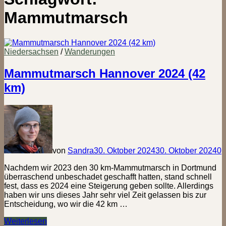
Mammutmarsch
Niedersachsen
/
Wanderungen
Mammutmarsch Hannover 2024 (42
km)
von
Sandra
30. Oktober 2024
30. Oktober 2024
0
Nachdem wir 2023 den 30 km-Mammutmarsch in Dortmund
überraschend unbeschadet geschafft hatten, stand schnell
fest, dass es 2024 eine Steigerung geben sollte. Allerdings
haben wir uns dieses Jahr sehr viel Zeit gelassen bis zur
Entscheidung, wo wir die 42 km …
Mammutmarsch
Weiterlesen