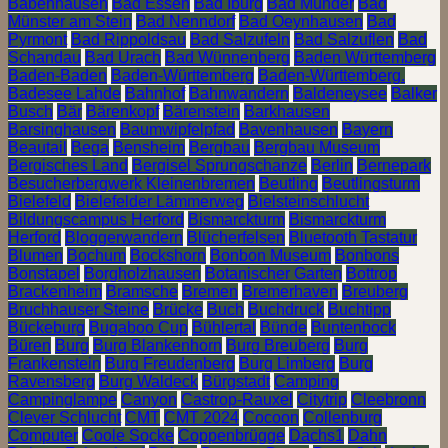
Babenhausen
Bad Essen
Bad Iburg
Bad Münder
Bad
Münster am Stein
Bad Nenndorf
Bad Oeynhausen
Bad
Pyrmont
Bad Rippoldsau
Bad Salzufeln
Bad Salzuflen
Bad
Schandau
Bad Urach
Bad Wünnenberg
Baden Württemberg
Baden-Baden
Baden-Württemberg
Baden-Württemberg.
Badesee Lahde
Bahnhof
Bahnwandern
Baldeneysee
Balker
Busch
Bär
Bärenkopf
Bärenstein
Barkhausen
Barsinghausen
Baumwipfelpfad
Bavenhausen
Bayern
Beautail
Bega
Bensheim
Bergbau
Bergbau Museum
Bergisches Land
Bergisel Sprungschanze
Berlin
Bernepark
Besucherbergwerk Kleinenbremen
Beutling
Beutlingsturm
Bielefeld
Bielefelder Lämmerweg
Bielsteinschlucht
Bildungscampus Herford
Bismarckturm
Bismarckturm
Herford
Bloggerwandern
Blücherfelsen
Bluetooth Tastatur
Blumen
Bochum
Bockshorn
Bonbon Museum
Bonbons
Bonstapel
Borgholzhausen
Botanischer Garten
Bottrop
Brackenheim
Bramsche
Bremen
Bremerhaven
Breuberg
Bruchhauser Steine
Brücke
Buch
Buchdruck
Buchtipp
Bückeburg
Bugaboo Cup
Bühlertal
Bünde
Buntenbock
Büren
Burg
Burg Blankenhorn
Burg Breuberg
Burg
Frankenstein
Burg Freudenberg
Burg Limberg
Burg
Ravensberg
Burg Waldeck
Bürgstadt
Camping
Campinglampe
Canyon
Castrop-Rauxel
Citytrip
Cleebronn
Clever Schlucht
CMT
CMT 2024
Cocoon
Collenburg
Computer
Coole Socke
Coppenbrügge
Dachs1
Dahn