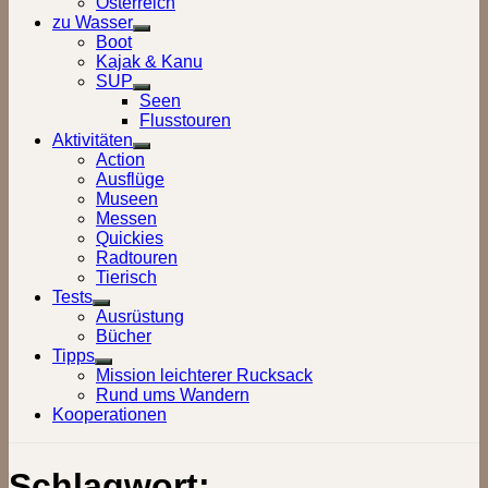
Österreich
zu Wasser
Show
Boot
sub
Kajak & Kanu
menu
SUP
Show
Seen
sub
Flusstouren
menu
Aktivitäten
Show
Action
sub
Ausflüge
menu
Museen
Messen
Quickies
Radtouren
Tierisch
Tests
Show
Ausrüstung
sub
Bücher
menu
Tipps
Show
Mission leichterer Rucksack
sub
Rund ums Wandern
menu
Kooperationen
Schlagwort: