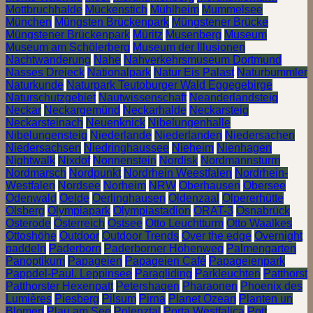
Mottbruchhalde
Mückenstich
Mühlheim
Mummelsee
München
Müngsten Brückenpark
Müngstener Brücke
Müngstener Brückenpark
Müritz
Musenberg
Museum
Museum am Schölerberg
Museum der Illusionen
Nachtwanderung
Nahe
Nahverkehrsmuseum Dortmund
Nasses Dreieck
Nationalpark
Natur Eis Palast
Naturbummler
Naturkunde
Naturpark Teutoburger Wald Eggegebirge
Naturschutzgebiet
Nautwissenschaft
Neanderlandsteig
Neckar
Neckargemünd
Neckarhalde
Neckarsteig
Neckarsteinach
Neuenknick
Nibelungenhalle
Nibelungensteig
Niederlande
Niederlanden
Niedersachen
Niedersachsen
Niedringhaussee
Nieheim
Nienhagen
Nightwalk
Nixdof
Nonnenstein
Nordisk
Nordmannsturm
Nordmarsch
Nordpunkt
Nordrhein Weestfalen
Nordrhein-
Westfalen
Nordsee
Norheim
NRW
Oberhausen
Obersee
Odenwald
Oelde
Oerlinghausen
Oldenzaal
Olpererhütte
Olsberg
Olympiapark
Olympiastadion
ORAT-3
Osnabrück
Osterode
Österreich
Ostsee
Otto Leuchtturm
Otto Waalkes
Ottoshöhe
Outdoor
Outdoor Trends
Over the edge
Overnight
paddeln
Paderborn
Paderborner Höhenweg
Palmengarten
Panoptikum
Papageien
Papageien Café
Papageienpark
Pappdel-Paul. Leppinsee
Paragliding
Parkleuchten
Patthorst
Patthorster Hexenpatt
Petershagen
Pharaonen
Phoenix des
Lumières
Piesberg
Pilsum
Pirna
Planet Ozean
Planten un
Blomen
Plau am See
Polenztal
Porta Westfalica
Pott