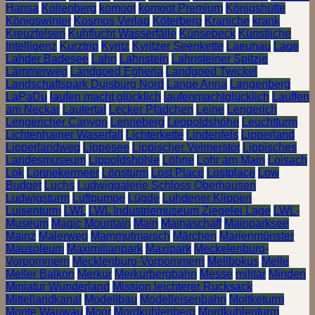
Hansa
Kollenberg
komoot
komoot Premium
Königshütte
Königswinter
Kosmos Verlag
Köterberg
Kraniche
krank
Kreuzfelsen
Kuhflucht Wasserfälle
Künsebeck
Künstliche
Intelligenz
Kurztrip
Kyritz
Kyritzer Seenkette
Laeunau
Lage
Lahder Badesee
Lahn
Lahnstein
Lahnsteiner Spitzje
Lämmerweg
Landgoed Egheria
Landgoed Twickel
Landschaftspark Duisburg Nord
Lange Anna
Langenberg
LaPaDu
laufen macht glücklich
laufenmachtglücklich
Lauffen
am Neckar
Lautertal
Lecker Pfädchen
Leine
Lengerich
Lengericher Canyon
Lenneberg
Leopoldshöhe
Leuchtturm
Lichtenhainer Waserfall
Lichterkette
Lindenfels
Lipperland
Lipperlandweg
Lippesee
Lippischer Velmerstot
Lippisches
Landesmuseum
Lippoldshöhle
Löhne
Lohr am Main
Loisach
Lok
Lonnekermeer
Lönsturm
Lost Place
Lostplace
Low
Budget
Luchs
Ludwiggalerie Schloss Oberhausen
Ludwigsturm
Luftpumpe
Lügde
Luhdener Klippen
Luisenturm
LWL
LWL Industriemuseum Ziegelei Lage
LWL-
Museum
Magic Mountain
Main
Mainaschaff
Mainparksee
Mainz
Malerweg
Mammutmarsch
Märchen
Marienmünster
Mausoleum
Maximilianpark
Maxipark
Meckelenburg-
Vorpommern
Mecklenburg-Vorpommern
Melibokus
Melle
Meller Balkon
Merkur
Merkurbergbahn
Messe
militär
Minden
Miniatur Wunderland
Mission leichterer Rucksack
Mittellandkanal
Modellbau
Modelleisenbahn
Moltketurm
Monte Wauwau
Moor
Mordkuhlenberg
Mordkuhlenturm