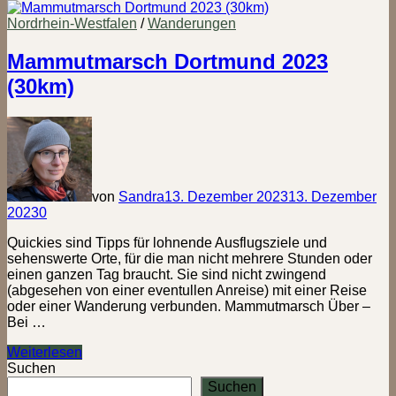
Hannover
2024
Nordrhein-Westfalen
/
Wanderungen
(42
km)
Mammutmarsch Dortmund 2023
(30km)
von
Sandra
13. Dezember 2023
13. Dezember
2023
0
Quickies sind Tipps für lohnende Ausflugsziele und
sehenswerte Orte, für die man nicht mehrere Stunden oder
einen ganzen Tag braucht. Sie sind nicht zwingend
(abgesehen von einer eventullen Anreise) mit einer Reise
oder einer Wanderung verbunden. Mammutmarsch Über –
Bei …
Mammutmarsch
Weiterlesen
Dortmund
Suchen
2023
Suchen