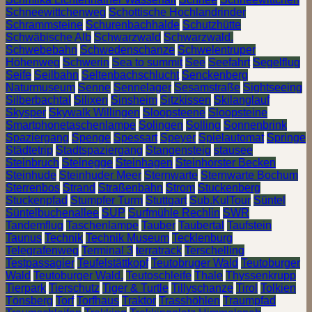
Schneewittchenweg
Schottische Hochlandrinder
Schrammsteine
Schurenbachhalde
Schutzhütte
Schwäbische Alb
Schwarzwald
Schwarzwald.
Schwebebahn
Schwedenschanze
Schwelentruper
Höhenweg
Schwerin
Sea to summit
See
Seefahrt
Segelflug
Seife
Seilbahn
Seltenbachschlucht
Senckenberg
Naturmuseum
Senne
Sennelager
Sesamstraße
Sightseeing
Silberbachtal
Silixen
Sinsheim
Sitzkissen
Skilanglauf
Skysper
Skywalk Willingen
Sloopsteene
Sloopsteine
Smartphonetaschenlampe
Solingen
Solling
Sonnenbrink
Spaziergang
Spenge
Spessart
Speyer
Spielautomat
Springe
Städtetrip
Stadtspaziergang
Stangensteig
stausee
Steinbruch
Steinegge
Steinhagen
Steinhorster Becken
Steinhude
Steinhuder Meer
Sternwarte
Sternwarte Bochum
Sterrenbos
Strand
Straßenbahn
Strom
Stuckenberg
Stuckenpfad
Stumpfer Turm
Stuttgart
Sub.KulTour
Süntel
Süntelbuchenallee
SUP
Surfmühle Rechlin
SWR
Tandemflug
Taschenlampe
Tauber
Taubertal
Taufstein
Taunus
Technik
Technik Museum
Tecklenburg
Telegrafenweg
Terminal 3
terratrack
Terschelling
Testpassagier
Teufelstättkopf
Teutobruger Wald
Teutoburger
Wald
Teutoburger Wald.
Teutoschleife
Thale
Thyssenkrupp
Tierpark
Tierschutz
Tiger & Turtle
Tillyschanze
Tirol
Tolkien
Tönsberg
Torf
Torfhaus
Traktor
Trasshöhlen
Traumpfad