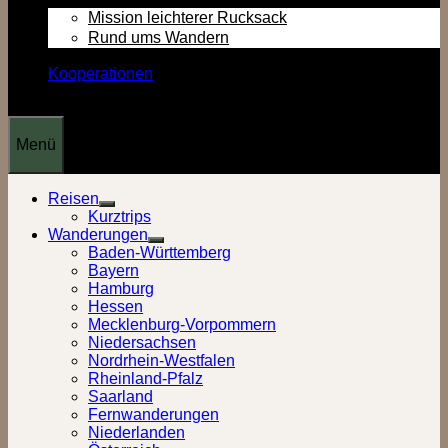
Mission leichterer Rucksack
Rund ums Wandern
Kooperationen
Menü
Reisen
Show
Kurztrips
sub
Wanderungen
menu
Show
Baden-Württemberg
sub
Bayern
menu
Hamburg
Hessen
Mecklenburg-Vorpommern
Niedersachsen
Nordrhein-Westfalen
Rheinland-Pfalz
Saarland
Fernwanderungen
Niederlanden