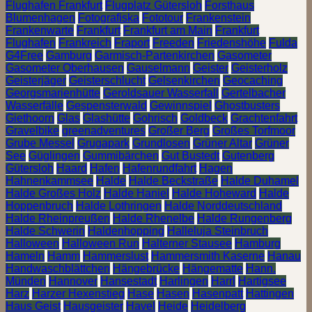
Flughafen Frankfurt
Flugplatz Gütersloh
Forsthaus
Blumenhagen
Fotografiska
Fototour
Frankenstein
Frankenwarte
Frankfurt
Frankfurt am Main
Frankfurt
Flughafen
Frankreich
Fraport
Freeden
Friedenshöhe
Fulda
G4Free
Gamburg
Garmisch-Partenkirchen
Gasometer
Gasometer Oberhausen
Gauselmann
Geister
Geisterholz
Geisterjäger
Geisterschlucht
Gelsenkirchen
Geocaching
Georgsmarienhütte
Geroldsauer Wasserfall
Gertelbacher
Wasserfälle
Gespensterwald
Gewinnspiel
Ghostbusters
Giethoorn
Glas
Glashütte
Gohrisch
Goldbeck
Grachtenfahrt
Gravelbike
greenadventures
Großer Berg
Großes Torfmoor
Grube Messel
Grugapark
Grundlosen
Grüner Altar
Grüner
See
Güglingen
Gummibärchen
Gut Bustedt
Gutenberg
Gütersloh
Haard
Hafen
Hafenrundfahrt
Hagen
Hahnenkammsee
Halde
Halde Beckstraße
Halde Duhamel
Halde Großes Holz
Halde Haniel
Halde Hoheward
Halde
Hoppenbruch
Halde Lothringen
Halde Norddeutschland
Halde Rheinpreußen
Halde Rhenelbe
Halde Rungenberg
Halde Schwerin
Haldenhopping
Halleluja Steinbruch
Halloween
Halloween Run
Halterner Stausee
Hamburg
Hameln
Hamm
Hammerslust
Hammersmith Kaserne
Hanau
Handwaschblättchen
Hängebrücke
Hängematte
Hann.
Münden
Hannover
Hansestadt
Harlingen
Harrl
Hartigsee
Harz
Harzer Hexenstieg
Hase
Hasen
Hasenpatt
Hattingen
Haus Geist
Hausgeister
Havel
Heide
Heidelberg