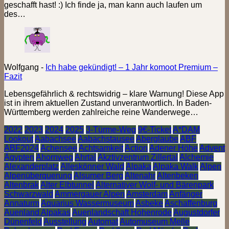
geschafft hast! :) Ich finde ja, man kann auch laufen um
des…
Wolfgang
-
Ich habe gekündigt! – 1 Jahr komoot Premium –
Fazit
Lebensgefährlich & rechtswidrig – klare Warnung! Diese App
ist in ihrem aktuellen Zustand unverantwortlich. In Baden-
Württemberg werden zahlreiche reine Wanderwege…
2022
2023
2024
2025
3-Türme-Weg
9€-Ticket
A*DAM
Lookout
Aabachsee
Aabachstausee
Aberglaube
ABF
ABF2024
Achensee
Achtsamkeit
Action
Adener Höhe
Advent
Ägypten
Ahornweg
Ahrtal
Akztivzentrum Zillertal
Alchemie
Alexanderplatz
Alleskönner Wald
Alpaka
Alpaka Walk
Alpen
Alpenüberquerung
Alsumer Berg
Altenahr
Altenbeken
Altenbrak
Alter Elbtunnel
Alternativer Wolf- und Bärenpark
Schwarzwald
Ammergauer Alpen
Amsterdam
Anfänger
Annaturm
Aquarius Wassermuseum
Asbeke
Aschaffenburg
Auenland Alpakas
Auenlandschaft Hohenrode
Augustdorfer
Dünenfeld
Ausstellung
Automat
Automuseum Melle