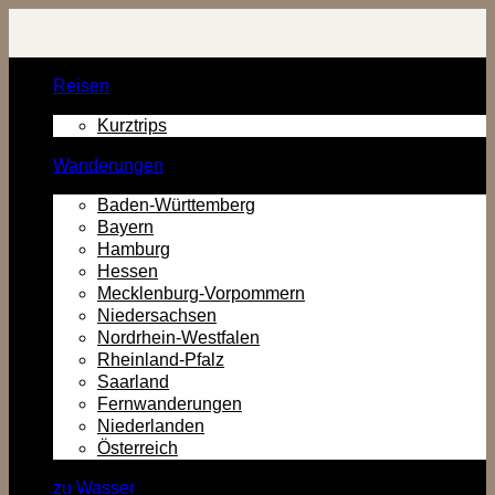
Zurück
zum
Inhalt
Reisen
Kurztrips
Wanderungen
Baden-Württemberg
Bayern
Hamburg
Hessen
Mecklenburg-Vorpommern
Niedersachsen
Nordrhein-Westfalen
Rheinland-Pfalz
Saarland
Fernwanderungen
Niederlanden
Österreich
zu Wasser