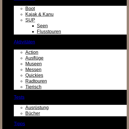
Boot
Kajak & Kanu
SUP
Seen
Flusstouren
Aktivitäten
Action
Ausflüge
Museen
Messen
Quickies
Radtouren
Tierisch
Tests
Ausrüstung
Bücher
Tipps