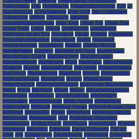
Traumschleifen
Trekking
Trekkingplatz Himmelsnah
Trekkingtour
Trier
Trinkflasche
Truppenübungsplatz
Tuffi
U-
Boot Museum
U-Verlagerung
Über mich
Udo Lindenberg
Udoversum
Ueffeln
Ultraleicht
ultralight
Universitätswanderweg
unter Tage
Urban Trai
Urban Trail
Urban Trails
Urbex
Urlaub
Urpferdchen
Urwaldsteig
Vaihingen an der Enz
Varusturm
Vaude
Viadukt
Vierenberg
Vierschanzentournee
Villa Hügel
Vlotho
Vogelpark
Heiligenkirchen
Vogelsberg
Waltrop
Wander3Klang
Wanderfakten
wandern
Wandern mit Hund
Wanderpass
Wanderpass-Check
Wanderschirm
Wandersocken
Wanderstempel
Wanderung
Wank
Wankhaus
Warnemünde
Wartturm
Wasser
Wasserdrache
Wasserfall
Wasserfallsteig
Bad Urach
Wasserkuppe
Waterboer
Wehlen
Weihnachten
Weihnachtshaus
Weinberge
Weißig
Weitblickweg
Hohenhaslach
Wellingholzhausen
Wennigser Wasserräder
Werra
Werre
Wertheim
Weser
Weser.
Weserberglandweg
Weserstein
Wettrennen
Wiehengebirge
Wiehenturm
Wiesbaden
Wilddiebsroute
Wilde Heimat
Wildgehege
Wildnissteig
Wildpark
Wildpark Hanau
Wilhelm-Raabe-Turm
Willingen
Windmühle
Winter
Winterberg
Winterwanderung
Wohnmobil
Wohnwagen
Wolf
Wolfcenter Dörverden
Wolfsklamm
Wolfsschlucht
Wrightsock
Wunderwald
Wupper
Wuppertal
Würzburg
Zabergäu
Zeche Zollverein
Zell am
Ziller
Zelt
Zeltdachtour
Ziegenbuche
zillergründl
Zollverein