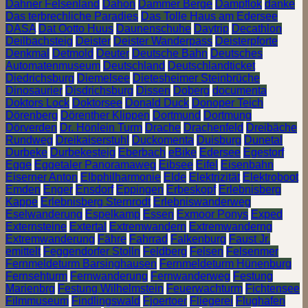
Dahner Felsenland
Dahon
Dammer Berge
Dampflok
danke
Das terbrechliche Paradies
Das Tolle Haus am Edersee
DASA
Dat Ootto Huus
Daunenschuhe
Daytrip
Decathlon
Deilbachsteig
Deister
Deister Wanderpass
Deisterpforte
Denkmal
Detmold
Deuter
Deutsche Bahn
Deutsches
Automatenmuseum
Deutschland
Deutschlandticket
Diedrichsburg
Diemelsee
Dietesheimer Steinbrüche
Dinosaurier
Disdrichsburg
Dissen
Doberg
documenta
Doktors Lock
Doktorsee
Donald Duck
Donoper Teich
Dörenberg
Dörenther Klippen
Dortmund
Dortmung
Dörverden
Dr. Hönlein Turm
Drache
Drachenfeld
Dreibäche
Rundweg
Dreikaiserstuhl
Duckomenta
Duisburg
Dunetal
Durbeke
Durbekesteig
Eberbach
eBike
Edersee
Egestorf
Egge
Eggetaler Panoramaweg
Eibsee
Eifel
Eisenbahn
Eiserner Anton
Elbphilharmonie
Elde
Elektrizität
Elektroboot
Emden
Enger
Ensdorf
Eppingen
Erbeskopf
Erlebnisberg
Kappe
Erlebnisberg Sternrodt
Erlebniswanderweg
Eselwanderung
Espelkamp
Essen
Exmoor Ponys
Exped
Externsteine
Extertal
Extremwandern
Extremwanderng
Extremwanderung
Fähre
Fahrrad
Falkenburg
Faust Jr.
emittelt
Feggendorfer Stolln
Feldberg
Felsen
Felsenmer
Fernmeldeturm Barsinghausen
Fernmeldeturm Hünenburg
Fernsehturm
Fernwanderung
Fernwanderweg
Festung
Marienbrg
Festung Wilhelmstein
Feuerwachturm
Fichtensee
Filmmuseum
Findlingswald
Fjoertoer
Fliegerei
Flughafen