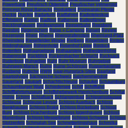
Powerbank
Preußisch Oldendorf
Preußischer Velmerstot
Princess Royal Barracks
Produkttest
Przewalski Pferde
Quckie
Quickie
Radarturm
Radfahren
Radioteleskop
Effelsberg
Radom
Radtour
Rathenow
Rattenfänger
Recklinghausen
Rederangsee
Reeperbahn
Reesberg
Reesbrg
Regenschirm
Reise + Camping
Reisen
Review
Rezension
Rhein
Rheine
Rheingrafenstein
Rheinland-Pfalz
Rheinsteig
Rieselfelder Windel
Rietberg
Ringelstein
Rinteln
Rödinghausen
Röhrenhotel
Rosenhof Lippe
Rostock
Rotenfels
Rothaargebirge
Rothaarsteig
Rothesteinhöhle
Rübenroute
Rückblick
Rückersbacher Schlucht
Rucksack
Ruderboot
Ruhgebiet
Ruhr
Ruhr Museum
Ruhrgebiet
Ruhrseen-Marsch
Ruine
Ruine Schönrain
Ruppertsklamm
Rusbend
Rutsche
RWW
Saar-Hunsrück-Steig
Saarland
Saarpolygon
Sächsische Schweiz
Salzhemmendorf
Sauerland
Saupark
Schachtschleuse
Schaukel
Schaumburg
Schaumburger Wald
Schiedersee
Schiff
Schifffahrt
Schifffahrtsmuseum
Schiffshebewerk Henrichenburg
Schillat
Höhle
Schirm
Schlafsack
Schlangenbad
Schlegeisstausee
Schleuse
Schleuse Leysiel
Schloss Auerbach
Schloss
Benkhausen
Schloss Brake
Schloss Bückeburg
Schloss
Burg
Schloss Drachenburg
Schloss Iggenhausen
Schloss
Marienburg
Schloss Mespelbrunn
Schloss Schwerin
Schloss
Stolzenfels
Schmalah See
Schmetterlingshaus
Schmilka
Schmilka Lichtenhainer Wasserfall
Schnee
Schneewittchen