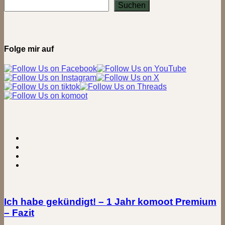
/
Suchen
über
Porta
Westfalica
(Quickie
20)
Folge mir auf
Ich habe gekündigt! – 1 Jahr komoot Premium
– Fazit