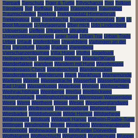
Tierpark
Tierschutz
Tiger & Turtle
Tillyschanze
Tirol
Tolkien
Tönsberg
Torf
Torfhaus
Traktor
Trasshöhlen
Traumpfad
Traumschleifen
Trekking
Trekkingplatz Himmelsnah
Trekkingtour
Trier
Trinkflasche
Truppenübungsplatz
Tuffi
U-
Boot Museum
U-Verlagerung
Über mich
Udo Lindenberg
Udoversum
Ueffeln
Ultraleicht
ultralight
Universitätswanderweg
unter Tage
Urban Trai
Urban Trails
Urbex
Urlaub
Urpferdchen
Urwaldsteig
Vaihingen an der
Enz
Varusturm
Vaude
Viadukt
Vierenberg
Vierschanzentournee
Villa Hügel
Vlotho
Vogelpark
Heiligenkirchen
Vogelsberg
Waltrop
Wander3Klang
Wanderfakten
wandern
Wandern mit Hund
Wanderpass
Wanderpass-Check
Wanderschirm
Wandersocken
Wanderstempel
Wanderung
Wank
Wankhaus
Warnemünde
Wartturm
Wasser
Wasserdrache
Wasserfall
Wasserfallsteig
Bad Urach
Wasserkuppe
Waterboer
Wehlen
Weihnachten
Weihnachtshaus
Weinberge
Weißig
Weitblickweg
Hohenhaslach
Wellingholzhausen
Wennigser Wasserräder
Werra
Werre
Wertheim
Weser
Weser.
Weserberglandweg
Weserstein
Wettrennen
Wiehengebirge
Wiehenturm
Wiesbaden
Wilddiebsroute
Wilde Heimat
Wildgehege
Wildnissteig
Wildpark
Wildpark Hanau
Wilhelm-Raabe-Turm
Willingen
Windmühle
Winter
Winterberg
Winterwanderung
Wohnmobil
Wohnwagen
Wolf
Wolfcenter Dörverden
Wolfsklamm
Wolfsschlucht
Wrightsock
Wunderwald
Wupper