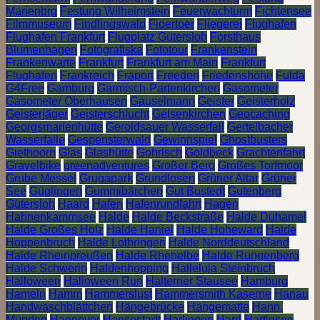
Marienbrg
Festung Wilhelmstein
Feuerwachturm
Fichtensee
Filmmuseum
Findlingswald
Fjoertoer
Fliegerei
Flughafen
Flughafen Frankfurt
Flugplatz Gütersloh
Forsthaus
Blumenhagen
Fotografiska
Fototour
Frankenstein
Frankenwarte
Frankfurt
Frankfurt am Main
Frankfurt
Flughafen
Frankreich
Fraport
Freeden
Friedenshöhe
Fulda
G4Free
Gamburg
Garmisch-Partenkirchen
Gasometer
Gasometer Oberhausen
Gauselmann
Geister
Geisterholz
Geisterjäger
Geisterschlucht
Gelsenkirchen
Geocaching
Georgsmarienhütte
Geroldsauer Wasserfall
Gertelbacher
Wasserfälle
Gespensterwald
Gewinnspiel
Ghostbusters
Giethoorn
Glas
Glashütte
Gohrisch
Goldbeck
Grachtenfahrt
Gravelbike
greenadventures
Großer Berg
Großes Torfmoor
Grube Messel
Grugapark
Grundlosen
Grüner Altar
Grüner
See
Güglingen
Gummibärchen
Gut Bustedt
Gutenberg
Gütersloh
Haard
Hafen
Hafenrundfahrt
Hagen
Hahnenkammsee
Halde
Halde Beckstraße
Halde Duhamel
Halde Großes Holz
Halde Haniel
Halde Hoheward
Halde
Hoppenbruch
Halde Lothringen
Halde Norddeutschland
Halde Rheinpreußen
Halde Rhenelbe
Halde Rungenberg
Halde Schwerin
Haldenhopping
Halleluja Steinbruch
Halloween
Halloween Run
Halterner Stausee
Hamburg
Hameln
Hamm
Hammerslust
Hammersmith Kaserne
Hanau
Handwaschblättchen
Hängebrücke
Hängematte
Hann.
Münden
Hannover
Hansestadt
Harlingen
Harrl
Hartigsee