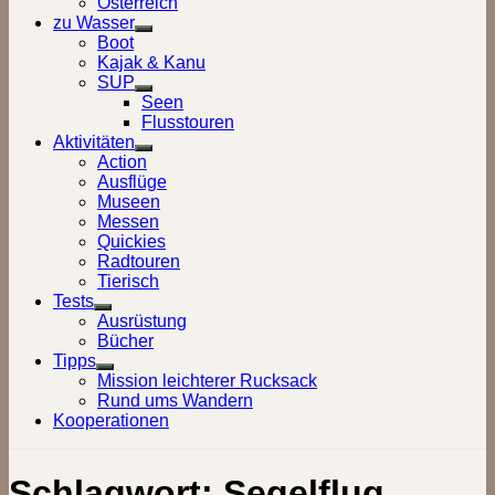
Österreich
zu Wasser
Show
Boot
sub
Kajak & Kanu
menu
SUP
Show
Seen
sub
Flusstouren
menu
Aktivitäten
Show
Action
sub
Ausflüge
menu
Museen
Messen
Quickies
Radtouren
Tierisch
Tests
Show
Ausrüstung
sub
Bücher
menu
Tipps
Show
Mission leichterer Rucksack
sub
Rund ums Wandern
menu
Kooperationen
Schlagwort:
Segelflug