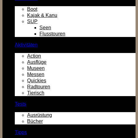
Boot
Kajak & Kanu
SUP
Seen
Flusstouren
Aktivitäten
Action
Ausflüge
Museen
Messen
Quickies
Radtouren
Tierisch
Tests
Ausrüstung
Bücher
Tipps