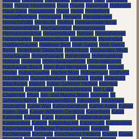
Harz
Harzer Hexenstieg
Hase
Hasen
Hasenpatt
Hattingen
Haus Geist
Hausgeister
Havel
Heide
Heidelberg
Heimatflimmern
Helgoland
Hengelo
Hengsteysee
Henrichshütte
Herdecke
Herford
Hermannsdenkmal
Hermannshöhen
Hermannslauf
Hermannsweg
Hermansdenkmal
Hespertalbahn
Hessen
Hessigheimer
Felsengärten
Heunenschlucht
Hexenhöhle
Hexenpfad
Hidddenhausen
Hiddeser Bent
High Swing
High Swing
Berlin
Hintertuxer Gletscher
Hirschhorn
Hockendes Weib
hohenaualm
Hohenhaslach
Hohenstein
Hoherodskopf
Holland
Höllental
Höllentalangerhütte
Höllentalklamm
Holzhauser Bruch
Horn-Bad Meinberg
Hörspiel
Hörstel
Höxter
Hubschrauber
Hücker Moor
Hühnermoor
Hüllhorst
Hungerberg
Hungerbergturm
Hunsrück
Hunte
Hutewald
Ibbenbüren
Idaturm
Indian Summer Herford
Indzstrie
Innsbruck
Insektenbiss
Inselspaziergang
Iron Lake
Challenge
Irrtum
Isis- und Magna Mater
Isomatte
Ith
Jahresrückblick
Jahrtausendblick
Jakosberg
Jankersee
Journaling
Kahle Wart
Kahlenbergturm
Kahler Asten
Kahler
Asten-Steig
Kaiser-Wilhelm-Denkmal
Kaiserberg
Kajak
Kalender
Kalletal
Kanu
Karussell
Käsbergkanzel
Katakomben
Katzen
Katzenbuckel
Katzencafé
Katzensteig
Katzentempel
Kettwiger Panoramasteig
Kiedrich
Kirchlengern
Kirchsahr
Kirschweiler Festung
Kissen
Klappi