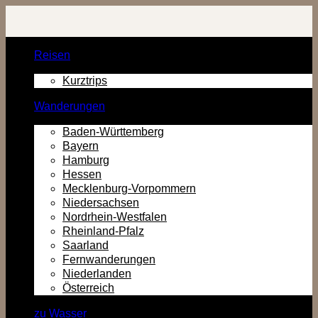
Zurück
zum
Inhalt
Reisen
Kurztrips
Wanderungen
Baden-Württemberg
Bayern
Hamburg
Hessen
Mecklenburg-Vorpommern
Niedersachsen
Nordrhein-Westfalen
Rheinland-Pfalz
Saarland
Fernwanderungen
Niederlanden
Österreich
zu Wasser