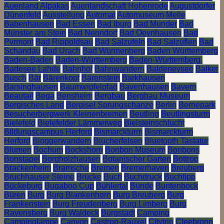
Auenland Alpakas
Auenlandschaft Hohenrode
Augustdorfer
Dünenfeld
Ausstellung
Automat
Automuseum Melle
Babenhausen
Bad Essen
Bad Iburg
Bad Münder
Bad
Münster am Stein
Bad Nenndorf
Bad Oeynhausen
Bad
Pyrmont
Bad Rippoldsau
Bad Salzufeln
Bad Salzuflen
Bad
Schandau
Bad Urach
Bad Wünnenberg
Baden Württemberg
Baden-Baden
Baden-Württemberg
Baden-Württemberg.
Badesee Lahde
Bahnhof
Bahnwandern
Baldeneysee
Balker
Busch
Bär
Bärenkopf
Bärenstein
Barkhausen
Barsinghausen
Baumwipfelpfad
Bavenhausen
Bayern
Beautail
Bega
Bensheim
Bergbau
Bergbau Museum
Bergisches Land
Bergisel Sprungschanze
Berlin
Bernepark
Besucherbergwerk Kleinenbremen
Beutling
Beutlingsturm
Bielefeld
Bielefelder Lämmerweg
Bielsteinschlucht
Bildungscampus Herford
Bismarckturm
Bismarckturm
Herford
Bloggerwandern
Blücherfelsen
Bluetooth Tastatur
Blumen
Bochum
Bockshorn
Bonbon Museum
Bonbons
Bonstapel
Borgholzhausen
Botanischer Garten
Bottrop
Brackenheim
Bramsche
Bremen
Bremerhaven
Breuberg
Bruchhauser Steine
Brücke
Buch
Buchdruck
Buchtipp
Bückeburg
Bugaboo Cup
Bühlertal
Bünde
Buntenbock
Büren
Burg
Burg Blankenhorn
Burg Breuberg
Burg
Frankenstein
Burg Freudenberg
Burg Limberg
Burg
Ravensberg
Burg Waldeck
Bürgstadt
Camping
Campinglampe
Canyon
Castrop-Rauxel
Citytrip
Cleebronn