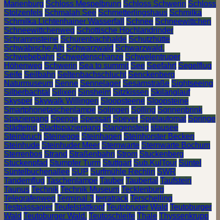
Marienburg
Schloss Mespelbrunn
Schloss Schwerin
Schloss
Stolzenfels
Schmalah See
Schmetterlingshaus
Schmilka
Schmilka Lichtenhainer Wasserfall
Schnee
Schneewittchen
Schneewittchenweg
Schottische Hochlandrinder
Schrammsteine
Schurenbachhalde
Schutzhütte
Schwäbische Alb
Schwarzwald
Schwarzwald.
Schwebebahn
Schwedenschanze
Schwelentruper
Höhenweg
Schwerin
Sea to summit
See
Seefahrt
Segelflug
Seife
Seilbahn
Seltenbachschlucht
Senckenberg
Naturmuseum
Senne
Sennelager
Sesamstraße
Sightseeing
Silberbachtal
Silixen
Sinsheim
Sitzkissen
Skilanglauf
Skysper
Skywalk Willingen
Sloopsteene
Sloopsteine
Smartphonetaschenlampe
Solingen
Solling
Sonnenbrink
Spaziergang
Spenge
Spessart
Speyer
Spielautomat
Springe
Städtetrip
Stadtspaziergang
Stangensteig
stausee
Steinbruch
Steinegge
Steinhagen
Steinhorster Becken
Steinhude
Steinhuder Meer
Sternwarte
Sternwarte Bochum
Sterrenbos
Strand
Straßenbahn
Strom
Stuckenberg
Stuckenpfad
Stumpfer Turm
Stuttgart
Sub.KulTour
Süntel
Süntelbuchenallee
SUP
Surfmühle Rechlin
SWR
Tandemflug
Taschenlampe
Tauber
Taubertal
Taufstein
Taunus
Technik
Technik Museum
Tecklenburg
Telegrafenweg
Terminal 3
terratrack
Terschelling
Testpassagier
Teufelstättkopf
Teutobruger Wald
Teutoburger
Wald
Teutoburger Wald.
Teutoschleife
Thale
Thyssenkrupp