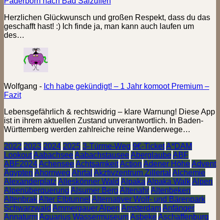
Paderborn nach Bad Salzuflen
Herzlichen Glückwunsch und großen Respekt, dass du das
geschafft hast! :) Ich finde ja, man kann auch laufen um
des…
Wolfgang
-
Ich habe gekündigt! – 1 Jahr komoot Premium –
Fazit
Lebensgefährlich & rechtswidrig – klare Warnung! Diese App
ist in ihrem aktuellen Zustand unverantwortlich. In Baden-
Württemberg werden zahlreiche reine Wanderwege…
2022
2023
2024
2025
3-Türme-Weg
9€-Ticket
A*DAM
Lookout
Aabachsee
Aabachstausee
Aberglaube
ABF
ABF2024
Achensee
Achtsamkeit
Action
Adener Höhe
Advent
Ägypten
Ahornweg
Ahrtal
Akztivzentrum Zillertal
Alchemie
Alexanderplatz
Alleskönner Wald
Alpaka
Alpaka Walk
Alpen
Alpenüberquerung
Alsumer Berg
Altenahr
Altenbeken
Altenbrak
Alter Elbtunnel
Alternativer Wolf- und Bärenpark
Schwarzwald
Ammergauer Alpen
Amsterdam
Anfänger
Annaturm
Aquarius Wassermuseum
Asbeke
Aschaffenburg