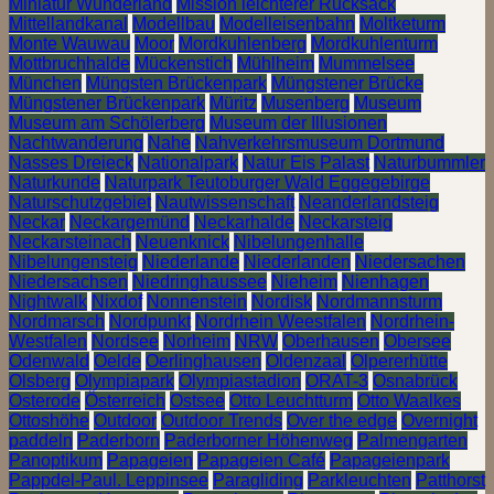
Miniatur Wunderland
Mission leichterer Rucksack
Mittellandkanal
Modellbau
Modelleisenbahn
Moltketurm
Monte Wauwau
Moor
Mordkuhlenberg
Mordkuhlenturm
Mottbruchhalde
Mückenstich
Mühlheim
Mummelsee
München
Müngsten Brückenpark
Müngstener Brücke
Müngstener Brückenpark
Müritz
Musenberg
Museum
Museum am Schölerberg
Museum der Illusionen
Nachtwanderung
Nahe
Nahverkehrsmuseum Dortmund
Nasses Dreieck
Nationalpark
Natur Eis Palast
Naturbummler
Naturkunde
Naturpark Teutoburger Wald Eggegebirge
Naturschutzgebiet
Nautwissenschaft
Neanderlandsteig
Neckar
Neckargemünd
Neckarhalde
Neckarsteig
Neckarsteinach
Neuenknick
Nibelungenhalle
Nibelungensteig
Niederlande
Niederlanden
Niedersachen
Niedersachsen
Niedringhaussee
Nieheim
Nienhagen
Nightwalk
Nixdof
Nonnenstein
Nordisk
Nordmannsturm
Nordmarsch
Nordpunkt
Nordrhein Weestfalen
Nordrhein-
Westfalen
Nordsee
Norheim
NRW
Oberhausen
Obersee
Odenwald
Oelde
Oerlinghausen
Oldenzaal
Olpererhütte
Olsberg
Olympiapark
Olympiastadion
ORAT-3
Osnabrück
Osterode
Österreich
Ostsee
Otto Leuchtturm
Otto Waalkes
Ottoshöhe
Outdoor
Outdoor Trends
Over the edge
Overnight
paddeln
Paderborn
Paderborner Höhenweg
Palmengarten
Panoptikum
Papageien
Papageien Café
Papageienpark
Pappdel-Paul. Leppinsee
Paragliding
Parkleuchten
Patthorst