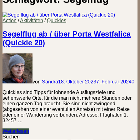
Action
/
Aktivitäten
/
Quickies
Segelflug ab / über Porta Westfalica
(Quickie 20)
von
Sandra
18. Oktober 2023
7. Februar 2024
0
Quickies sind Tipps für lohnende Ausflugsziele und
sehenswerte Orte, für die man nicht mehrere Stunden oder
einen ganzen Tag braucht. Sie sind nicht zwingend
(abgesehen von einer eventullen Anreise) mit einer Reise
oder einer Wanderung verbunden. Adresse: Flughafen 1,
32457 …
Segelflug
Weiterlesen
ab
Suchen