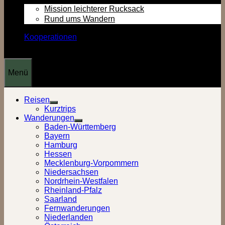
Mission leichterer Rucksack
Rund ums Wandern
Kooperationen
Menü
Reisen
Show
Kurztrips
sub
Wanderungen
menu
Show
Baden-Württemberg
sub
Bayern
menu
Hamburg
Hessen
Mecklenburg-Vorpommern
Niedersachsen
Nordrhein-Westfalen
Rheinland-Pfalz
Saarland
Fernwanderungen
Niederlanden