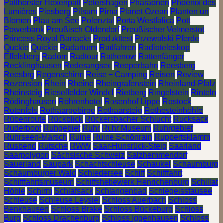
Patthorster Hexenpatt
Petershagen
Pharaonen
Phoenix des
Lumières
Piesberg
Pilsum
Pirna
Planet Ozean
Planten un
Blomen
Plau am See
Polenztal
Porta Westfalica
Pott
Powerbank
Preußisch Oldendorf
Preußischer Velmerstot
Princess Royal Barracks
Produkttest
Przewalski Pferde
Quckie
Quickie
Radarturm
Radfahren
Radioteleskop
Effelsberg
Radom
Radtour
Rathenow
Rattenfänger
Recklinghausen
Rederangsee
Reeperbahn
Reesberg
Reesbrg
Regenschirm
Reise + Camping
Reisen
Review
Rezension
Rhein
Rheine
Rheingrafenstein
Rheinland-Pfalz
Rheinsteig
Rieselfelder Windel
Rietberg
Ringelstein
Rinteln
Rödinghausen
Röhrenhotel
Rosenhof Lippe
Rostock
Rotenfels
Rothaargebirge
Rothaarsteig
Rothesteinhöhle
Rübenroute
Rückblick
Rückersbacher Schlucht
Rucksack
Ruderboot
Ruhgebiet
Ruhr
Ruhr Museum
Ruhrgebiet
Ruhrseen-Marsch
Ruine
Ruine Schönrain
Ruppertsklamm
Rusbend
Rutsche
RWW
Saar-Hunsrück-Steig
Saarland
Saarpolygon
Sächsische Schweiz
Salzhemmendorf
Sauerland
Saupark
Schachtschleuse
Schaukel
Schaumburg
Schaumburger Wald
Schiedersee
Schiff
Schifffahrt
Schifffahrtsmuseum
Schiffshebewerk Henrichenburg
Schillat
Höhle
Schirm
Schlafsack
Schlangenbad
Schlegeisstausee
Schleuse
Schleuse Leysiel
Schloss Auerbach
Schloss
Benkhausen
Schloss Brake
Schloss Bückeburg
Schloss
Burg
Schloss Drachenburg
Schloss Iggenhausen
Schloss