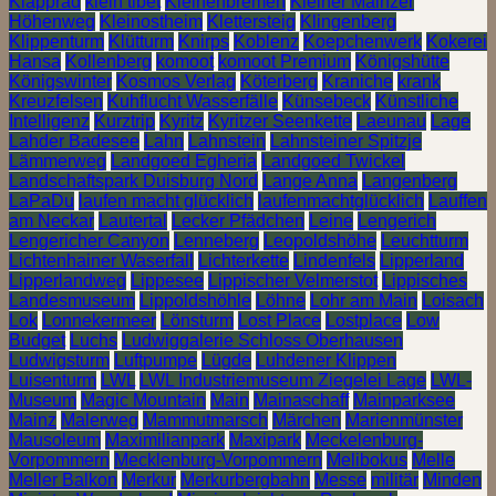
Klapprad
klein tibet
Kleinenbremen
Kleiner Mainzer
Höhenweg
Kleinostheim
Klettersteig
Klingenberg
Klippenturm
Klütturm
Knirps
Koblenz
Koepchenwerk
Kokerei
Hansa
Kollenberg
komoot
komoot Premium
Königshütte
Königswinter
Kosmos Verlag
Köterberg
Kraniche
krank
Kreuzfelsen
Kuhflucht Wasserfälle
Künsebeck
Künstliche
Intelligenz
Kurztrip
Kyritz
Kyritzer Seenkette
Laeunau
Lage
Lahder Badesee
Lahn
Lahnstein
Lahnsteiner Spitzje
Lämmerweg
Landgoed Egheria
Landgoed Twickel
Landschaftspark Duisburg Nord
Lange Anna
Langenberg
LaPaDu
laufen macht glücklich
laufenmachtglücklich
Lauffen
am Neckar
Lautertal
Lecker Pfädchen
Leine
Lengerich
Lengericher Canyon
Lenneberg
Leopoldshöhe
Leuchtturm
Lichtenhainer Waserfall
Lichterkette
Lindenfels
Lipperland
Lipperlandweg
Lippesee
Lippischer Velmerstot
Lippisches
Landesmuseum
Lippoldshöhle
Löhne
Lohr am Main
Loisach
Lok
Lonnekermeer
Lönsturm
Lost Place
Lostplace
Low
Budget
Luchs
Ludwiggalerie Schloss Oberhausen
Ludwigsturm
Luftpumpe
Lügde
Luhdener Klippen
Luisenturm
LWL
LWL Industriemuseum Ziegelei Lage
LWL-
Museum
Magic Mountain
Main
Mainaschaff
Mainparksee
Mainz
Malerweg
Mammutmarsch
Märchen
Marienmünster
Mausoleum
Maximilianpark
Maxipark
Meckelenburg-
Vorpommern
Mecklenburg-Vorpommern
Melibokus
Melle
Meller Balkon
Merkur
Merkurbergbahn
Messe
militär
Minden