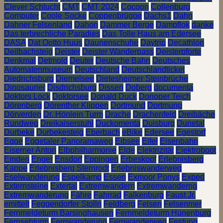
Clever Schlucht
CMT
CMT 2024
Cocoon
Collenburg
Computer
Coole Socke
Coppenbrügge
Dachs1
Dahn
Dahner Felsenland
Dahon
Dammer Berge
Dampflok
danke
Das terbrechliche Paradies
Das Tolle Haus am Edersee
DASA
Dat Ootto Huus
Daunenschuhe
Daytrip
Decathlon
Deilbachsteig
Deister
Deister Wanderpass
Deisterpforte
Denkmal
Detmold
Deuter
Deutsche Bahn
Deutsches
Automatenmuseum
Deutschland
Deutschlandticket
Diedrichsburg
Diemelsee
Dietesheimer Steinbrüche
Dinosaurier
Disdrichsburg
Dissen
Doberg
documenta
Doktors Lock
Doktorsee
Donald Duck
Donoper Teich
Dörenberg
Dörenther Klippen
Dortmund
Dortmung
Dörverden
Dr. Hönlein Turm
Drache
Drachenfeld
Dreibäche
Rundweg
Dreikaiserstuhl
Duckomenta
Duisburg
Dunetal
Durbeke
Durbekesteig
Eberbach
eBike
Edersee
Egestorf
Egge
Eggetaler Panoramaweg
Eibsee
Eifel
Eisenbahn
Eiserner Anton
Elbphilharmonie
Elde
Elektrizität
Elektroboot
Emden
Enger
Ensdorf
Eppingen
Erbeskopf
Erlebnisberg
Kappe
Erlebnisberg Sternrodt
Erlebniswanderweg
Eselwanderung
Espelkamp
Essen
Exmoor Ponys
Exped
Externsteine
Extertal
Extremwandern
Extremwanderng
Extremwanderung
Fähre
Fahrrad
Falkenburg
Faust Jr.
emittelt
Feggendorfer Stolln
Feldberg
Felsen
Felsenmer
Fernmeldeturm Barsinghausen
Fernmeldeturm Hünenburg
Fernsehturm
Fernwanderung
Fernwanderweg
Festung