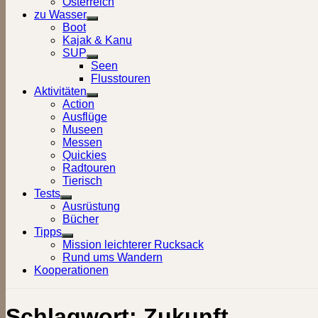
Österreich
zu Wasser
Show
Boot
sub
Kajak & Kanu
menu
SUP
Show
Seen
sub
Flusstouren
menu
Aktivitäten
Show
Action
sub
Ausflüge
menu
Museen
Messen
Quickies
Radtouren
Tierisch
Tests
Show
Ausrüstung
sub
Bücher
menu
Tipps
Show
Mission leichterer Rucksack
sub
Rund ums Wandern
menu
Kooperationen
Schlagwort:
Zukunft