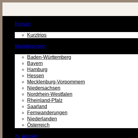
Zurück
zum
Inhalt
Reisen
Kurztrips
Wanderungen
Baden-Württemberg
Bayern
Hamburg
Hessen
Mecklenburg-Vorpommern
Niedersachsen
Nordrhein-Westfalen
Rheinland-Pfalz
Saarland
Fernwanderungen
Niederlanden
Österreich
zu Wasser