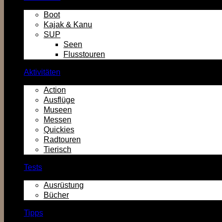
Boot
Kajak & Kanu
SUP
Seen
Flusstouren
Aktivitäten
Action
Ausflüge
Museen
Messen
Quickies
Radtouren
Tierisch
Tests
Ausrüstung
Bücher
Tipps