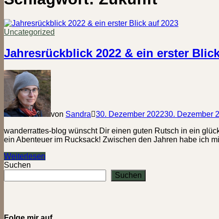
Uncategorized
Jahresrückblick 2022 & ein erster Blic
von
Sandra
30. Dezember 2022
30. Dezember 
wanderrattes-blog wünscht Dir einen guten Rutsch in ein glü
ein Abenteuer im Rucksack! Zwischen den Jahren habe ich mi
Jahresrückblick
Weiterlesen
2022
Suchen
&
Suchen
ein
erster
Blick
auf
2023
Folge mir auf