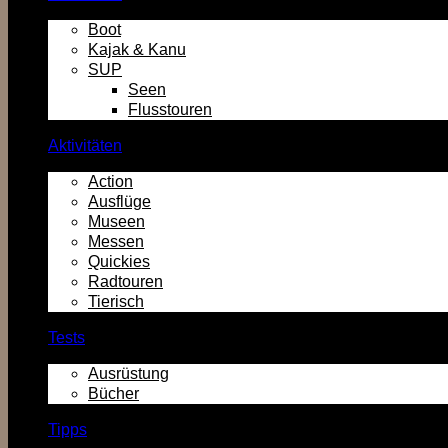
Boot
Kajak & Kanu
SUP
Seen
Flusstouren
Aktivitäten
Action
Ausflüge
Museen
Messen
Quickies
Radtouren
Tierisch
Tests
Ausrüstung
Bücher
Tipps