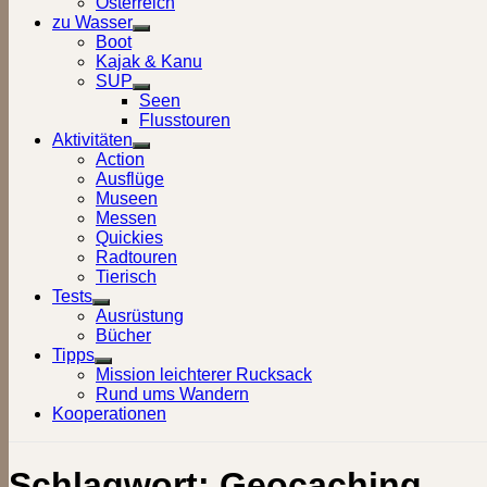
Österreich
zu Wasser
Show
Boot
sub
Kajak & Kanu
menu
SUP
Show
Seen
sub
Flusstouren
menu
Aktivitäten
Show
Action
sub
Ausflüge
menu
Museen
Messen
Quickies
Radtouren
Tierisch
Tests
Show
Ausrüstung
sub
Bücher
menu
Tipps
Show
Mission leichterer Rucksack
sub
Rund ums Wandern
menu
Kooperationen
Schlagwort:
Geocaching