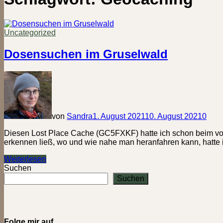
Uncategorized
Dosensuchen im Gruselwald
von
Sandra
1. August 2021
10. August 2021
0
Diesen Lost Place Cache (GC5FXKF) hatte ich schon beim vorl
erkennen ließ, wo und wie nahe man heranfahren kann, hatte 
Dosensuchen
Weiterlesen
im
Suchen
Gruselwald
Suchen
Folge mir auf