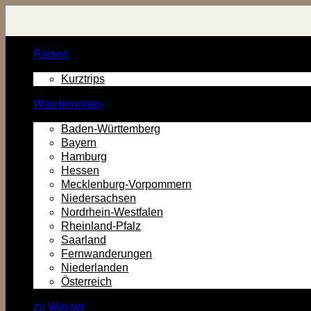
Zurück
zum
Inhalt
Reisen
Kurztrips
Wanderungen
Baden-Württemberg
Bayern
Hamburg
Hessen
Mecklenburg-Vorpommern
Niedersachsen
Nordrhein-Westfalen
Rheinland-Pfalz
Saarland
Fernwanderungen
Niederlanden
Österreich
zu Wasser