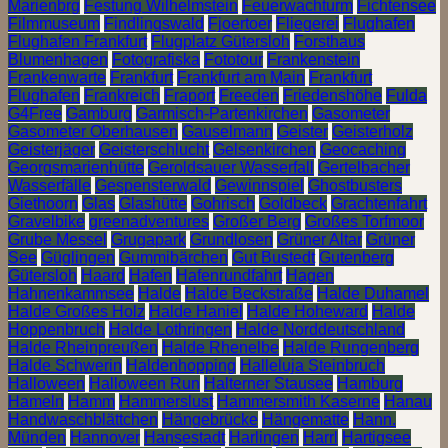
Marienbrg
Festung Wilhelmstein
Feuerwachturm
Fichtensee
Filmmuseum
Findlingswald
Fjoertoer
Fliegerei
Flughafen
Flughafen Frankfurt
Flugplatz Gütersloh
Forsthaus
Blumenhagen
Fotografiska
Fototour
Frankenstein
Frankenwarte
Frankfurt
Frankfurt am Main
Frankfurt
Flughafen
Frankreich
Fraport
Freeden
Friedenshöhe
Fulda
G4Free
Gamburg
Garmisch-Partenkirchen
Gasometer
Gasometer Oberhausen
Gauselmann
Geister
Geisterholz
Geisterjäger
Geisterschlucht
Gelsenkirchen
Geocaching
Georgsmarienhütte
Geroldsauer Wasserfall
Gertelbacher
Wasserfälle
Gespensterwald
Gewinnspiel
Ghostbusters
Giethoorn
Glas
Glashütte
Gohrisch
Goldbeck
Grachtenfahrt
Gravelbike
greenadventures
Großer Berg
Großes Torfmoor
Grube Messel
Grugapark
Grundlosen
Grüner Altar
Grüner
See
Güglingen
Gummibärchen
Gut Bustedt
Gutenberg
Gütersloh
Haard
Hafen
Hafenrundfahrt
Hagen
Hahnenkammsee
Halde
Halde Beckstraße
Halde Duhamel
Halde Großes Holz
Halde Haniel
Halde Hoheward
Halde
Hoppenbruch
Halde Lothringen
Halde Norddeutschland
Halde Rheinpreußen
Halde Rhenelbe
Halde Rungenberg
Halde Schwerin
Haldenhopping
Halleluja Steinbruch
Halloween
Halloween Run
Halterner Stausee
Hamburg
Hameln
Hamm
Hammerslust
Hammersmith Kaserne
Hanau
Handwaschblättchen
Hängebrücke
Hängematte
Hann.
Münden
Hannover
Hansestadt
Harlingen
Harrl
Hartigsee