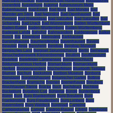
Auenland Alpakas
Auenlandschaft Hohenrode
Augustdorfer
Dünenfeld
Ausstellung
Automat
Automuseum Melle
Babenhausen
Bad Essen
Bad Iburg
Bad Münder
Bad
Münster am Stein
Bad Nenndorf
Bad Oeynhausen
Bad
Pyrmont
Bad Rippoldsau
Bad Salzufeln
Bad Salzuflen
Bad
Schandau
Bad Urach
Bad Wünnenberg
Baden Württemberg
Baden-Baden
Baden-Württemberg
Baden-Württemberg.
Badesee Lahde
Bahnhof
Bahnwandern
Baldeneysee
Balker
Busch
Bär
Bärenkopf
Bärenstein
Barkhausen
Barsinghausen
Baumwipfelpfad
Bavenhausen
Bayern
Beautail
Bega
Bensheim
Bergbau
Bergbau Museum
Bergisches Land
Bergisel Sprungschanze
Berlin
Bernepark
Besucherbergwerk Kleinenbremen
Beutling
Beutlingsturm
Bielefeld
Bielefelder Lämmerweg
Bielsteinschlucht
Bildungscampus Herford
Bismarckturm
Bismarckturm
Herford
Bloggerwandern
Blücherfelsen
Bluetooth Tastatur
Blumen
Bochum
Bockshorn
Bonbon Museum
Bonbons
Bonstapel
Borgholzhausen
Botanischer Garten
Bottrop
Brackenheim
Bramsche
Bremen
Bremerhaven
Breuberg
Bruchhauser Steine
Brücke
Buch
Buchdruck
Buchtipp
Bückeburg
Bugaboo Cup
Bühlertal
Bünde
Buntenbock
Büren
Burg
Burg Blankenhorn
Burg Breuberg
Burg
Frankenstein
Burg Freudenberg
Burg Limberg
Burg
Ravensberg
Burg Waldeck
Bürgstadt
Camping
Campinglampe
Canyon
Castrop-Rauxel
Citytrip
Cleebronn