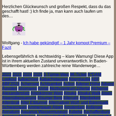
Herzlichen Glückwunsch und großen Respekt, dass du das
geschafft hast! :) Ich finde ja, man kann auch laufen um
des…
Wolfgang
-
Ich habe gekündigt! – 1 Jahr komoot Premium –
Fazit
Lebensgefährlich & rechtswidrig – klare Warnung! Diese App
ist in ihrem aktuellen Zustand unverantwortlich. In Baden-
Württemberg werden zahlreiche reine Wanderwege…
2022
2023
2024
2025
3-Türme-Weg
9€-Ticket
A*DAM
Lookout
Aabachsee
Aabachstausee
Aberglaube
ABF
ABF2024
Achensee
Achtsamkeit
Action
Adener Höhe
Advent
Ägypten
Ahornweg
Ahrtal
Akztivzentrum Zillertal
Alchemie
Alexanderplatz
Alleskönner Wald
Alpaka
Alpaka Walk
Alpen
Alpenüberquerung
Alsumer Berg
Altenahr
Altenbeken
Altenbrak
Alter Elbtunnel
Alternativer Wolf- und Bärenpark
Schwarzwald
Ammergauer Alpen
Amsterdam
Anfänger
Annaturm
Aquarius Wassermuseum
Asbeke
Aschaffenburg