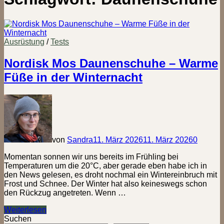
Ausrüstung
/
Tests
Nordisk Mos Daunenschuhe – Warme
Füße in der Winternacht
von
Sandra
11. März 2026
11. März 2026
0
Momentan sonnen wir uns bereits im Frühling bei
Temperaturen um die 20°C, aber gerade eben habe ich in
den News gelesen, es droht nochmal ein Wintereinbruch mit
Frost und Schnee. Der Winter hat also keineswegs schon
den Rückzug angetreten. Wenn …
Nordisk
Weiterlesen
Mos
Suchen