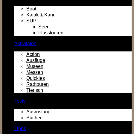
Boot
Kajak & Kanu
SUP
Seen
Flusstouren
Aktivitäten
Action
Ausflüge
Museen
Messen
Quickies
Radtouren
Tierisch
Tests
Ausrüstung
Bücher
Tipps