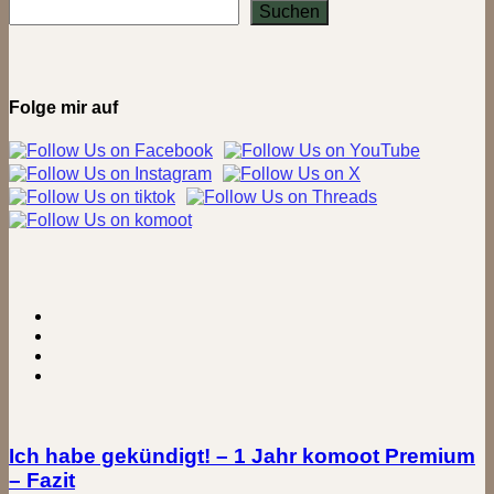
Daunenschuhe
Suchen
–
Warme
Füße
in
der
Folge mir auf
Winternacht
Ich habe gekündigt! – 1 Jahr komoot Premium
– Fazit