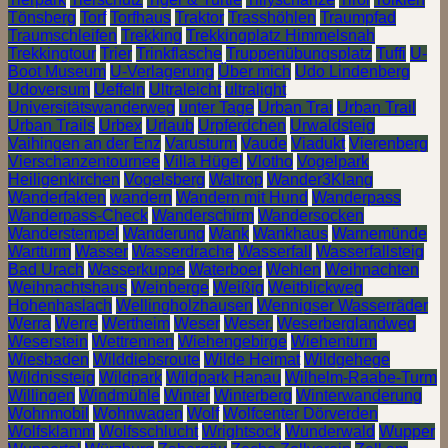
Tönsberg
Torf
Torfhaus
Traktor
Trasshöhlen
Traumpfad
Traumschleifen
Trekking
Trekkingplatz Himmelsnah
Trekkingtour
Trier
Trinkflasche
Truppenübungsplatz
Tuffi
U-
Boot Museum
U-Verlagerung
Über mich
Udo Lindenberg
Udoversum
Ueffeln
Ultraleicht
ultralight
Universitätswanderweg
unter Tage
Urban Trai
Urban Trail
Urban Trails
Urbex
Urlaub
Urpferdchen
Urwaldsteig
Vaihingen an der Enz
Varusturm
Vaude
Viadukt
Vierenberg
Vierschanzentournee
Villa Hügel
Vlotho
Vogelpark
Heiligenkirchen
Vogelsberg
Waltrop
Wander3Klang
Wanderfakten
wandern
Wandern mit Hund
Wanderpass
Wanderpass-Check
Wanderschirm
Wandersocken
Wanderstempel
Wanderung
Wank
Wankhaus
Warnemünde
Wartturm
Wasser
Wasserdrache
Wasserfall
Wasserfallsteig
Bad Urach
Wasserkuppe
Waterboer
Wehlen
Weihnachten
Weihnachtshaus
Weinberge
Weißig
Weitblickweg
Hohenhaslach
Wellingholzhausen
Wennigser Wasserräder
Werra
Werre
Wertheim
Weser
Weser.
Weserberglandweg
Weserstein
Wettrennen
Wiehengebirge
Wiehenturm
Wiesbaden
Wilddiebsroute
Wilde Heimat
Wildgehege
Wildnissteig
Wildpark
Wildpark Hanau
Wilhelm-Raabe-Turm
Willingen
Windmühle
Winter
Winterberg
Winterwanderung
Wohnmobil
Wohnwagen
Wolf
Wolfcenter Dörverden
Wolfsklamm
Wolfsschlucht
Wrightsock
Wunderwald
Wupper