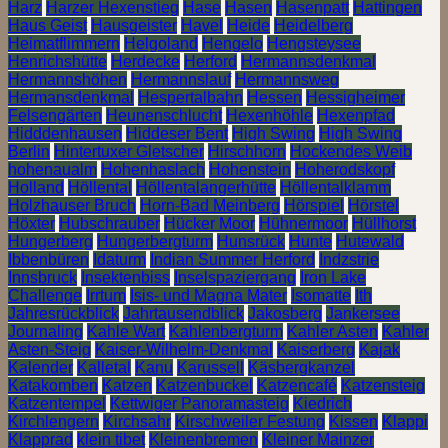
Harz
Harzer Hexenstieg
Hase
Hasen
Hasenpatt
Hattingen
Haus Geist
Hausgeister
Havel
Heide
Heidelberg
Heimatflimmern
Helgoland
Hengelo
Hengsteysee
Henrichshütte
Herdecke
Herford
Hermannsdenkmal
Hermannshöhen
Hermannslauf
Hermannsweg
Hermansdenkmal
Hespertalbahn
Hessen
Hessigheimer
Felsengärten
Heunenschlucht
Hexenhöhle
Hexenpfad
Hidddenhausen
Hiddeser Bent
High Swing
High Swing
Berlin
Hintertuxer Gletscher
Hirschhorn
Hockendes Weib
hohenaualm
Hohenhaslach
Hohenstein
Hoherodskopf
Holland
Höllental
Höllentalangerhütte
Höllentalklamm
Holzhauser Bruch
Horn-Bad Meinberg
Hörspiel
Hörstel
Höxter
Hubschrauber
Hücker Moor
Hühnermoor
Hüllhorst
Hungerberg
Hungerbergturm
Hunsrück
Hunte
Hutewald
Ibbenbüren
Idaturm
Indian Summer Herford
Indzstrie
Innsbruck
Insektenbiss
Inselspaziergang
Iron Lake
Challenge
Irrtum
Isis- und Magna Mater
Isomatte
Ith
Jahresrückblick
Jahrtausendblick
Jakosberg
Jankersee
Journaling
Kahle Wart
Kahlenbergturm
Kahler Asten
Kahler
Asten-Steig
Kaiser-Wilhelm-Denkmal
Kaiserberg
Kajak
Kalender
Kalletal
Kanu
Karussell
Käsbergkanzel
Katakomben
Katzen
Katzenbuckel
Katzencafé
Katzensteig
Katzentempel
Kettwiger Panoramasteig
Kiedrich
Kirchlengern
Kirchsahr
Kirschweiler Festung
Kissen
Klappi
Klapprad
klein tibet
Kleinenbremen
Kleiner Mainzer