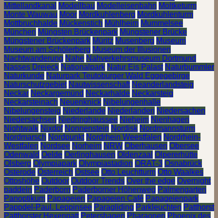
Mittellandkanal
Modellbau
Modelleisenbahn
Moltketurm
Monte Wauwau
Moor
Mordkuhlenberg
Mordkuhlenturm
Mottbruchhalde
Mückenstich
Mühlheim
Mummelsee
München
Müngsten Brückenpark
Müngstener Brücke
Müngstener Brückenpark
Müritz
Musenberg
Museum
Museum am Schölerberg
Museum der Illusionen
Nachtwanderung
Nahe
Nahverkehrsmuseum Dortmund
Nasses Dreieck
Nationalpark
Natur Eis Palast
Naturbummler
Naturkunde
Naturpark Teutoburger Wald Eggegebirge
Naturschutzgebiet
Nautwissenschaft
Neanderlandsteig
Neckar
Neckargemünd
Neckarhalde
Neckarsteig
Neckarsteinach
Neuenknick
Nibelungenhalle
Nibelungensteig
Niederlande
Niederlanden
Niedersachen
Niedersachsen
Niedringhaussee
Nieheim
Nienhagen
Nightwalk
Nixdof
Nonnenstein
Nordisk
Nordmannsturm
Nordmarsch
Nordpunkt
Nordrhein Weestfalen
Nordrhein-
Westfalen
Nordsee
Norheim
NRW
Oberhausen
Obersee
Odenwald
Oelde
Oerlinghausen
Oldenzaal
Olpererhütte
Olsberg
Olympiapark
Olympiastadion
ORAT-3
Osnabrück
Osterode
Österreich
Ostsee
Otto Leuchtturm
Otto Waalkes
Ottoshöhe
Outdoor
Outdoor Trends
Over the edge
Overnight
paddeln
Paderborn
Paderborner Höhenweg
Palmengarten
Panoptikum
Papageien
Papageien Café
Papageienpark
Pappdel-Paul. Leppinsee
Paragliding
Parkleuchten
Patthorst
Patthorster Hexenpatt
Petershagen
Pharaonen
Phoenix des