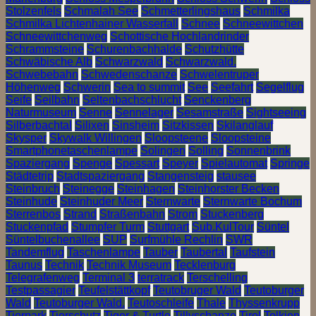
Stolzenfels
Schmalah See
Schmetterlingshaus
Schmilka
Schmilka Lichtenhainer Wasserfall
Schnee
Schneewittchen
Schneewittchenweg
Schottische Hochlandrinder
Schrammsteine
Schurenbachhalde
Schutzhütte
Schwäbische Alb
Schwarzwald
Schwarzwald.
Schwebebahn
Schwedenschanze
Schwelentruper
Höhenweg
Schwerin
Sea to summit
See
Seefahrt
Segelflug
Seife
Seilbahn
Seltenbachschlucht
Senckenberg
Naturmuseum
Senne
Sennelager
Sesamstraße
Sightseeing
Silberbachtal
Silixen
Sinsheim
Sitzkissen
Skilanglauf
Skysper
Skywalk Willingen
Sloopsteene
Sloopsteine
Smartphonetaschenlampe
Solingen
Solling
Sonnenbrink
Spaziergang
Spenge
Spessart
Speyer
Spielautomat
Springe
Städtetrip
Stadtspaziergang
Stangensteig
stausee
Steinbruch
Steinegge
Steinhagen
Steinhorster Becken
Steinhude
Steinhuder Meer
Sternwarte
Sternwarte Bochum
Sterrenbos
Strand
Straßenbahn
Strom
Stuckenberg
Stuckenpfad
Stumpfer Turm
Stuttgart
Sub.KulTour
Süntel
Süntelbuchenallee
SUP
Surfmühle Rechlin
SWR
Tandemflug
Taschenlampe
Tauber
Taubertal
Taufstein
Taunus
Technik
Technik Museum
Tecklenburg
Telegrafenweg
Terminal 3
terratrack
Terschelling
Testpassagier
Teufelstättkopf
Teutobruger Wald
Teutoburger
Wald
Teutoburger Wald.
Teutoschleife
Thale
Thyssenkrupp
Tierpark
Tierschutz
Tiger & Turtle
Tillyschanze
Tirol
Tolkien