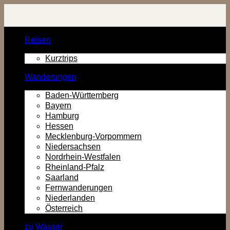
Zurück
zum
Inhalt
Reisen
Kurztrips
Wanderungen
Baden-Württemberg
Bayern
Hamburg
Hessen
Mecklenburg-Vorpommern
Niedersachsen
Nordrhein-Westfalen
Rheinland-Pfalz
Saarland
Fernwanderungen
Niederlanden
Österreich
zu Wasser