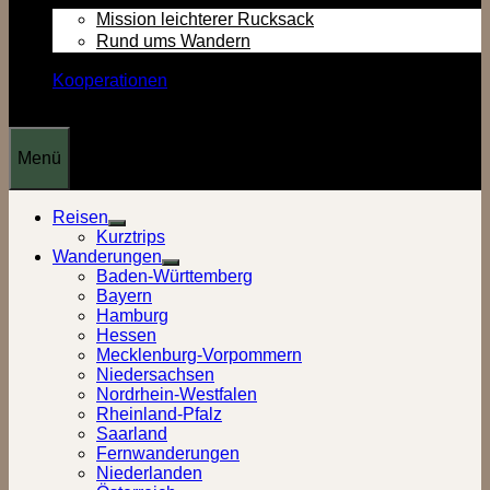
Mission leichterer Rucksack
Rund ums Wandern
Kooperationen
Menü
Reisen
Show
Kurztrips
sub
Wanderungen
menu
Show
Baden-Württemberg
sub
Bayern
menu
Hamburg
Hessen
Mecklenburg-Vorpommern
Niedersachsen
Nordrhein-Westfalen
Rheinland-Pfalz
Saarland
Fernwanderungen
Niederlanden