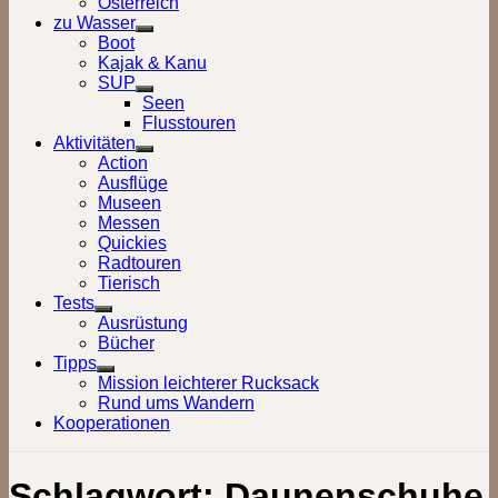
Österreich
zu Wasser
Show
Boot
sub
Kajak & Kanu
menu
SUP
Show
Seen
sub
Flusstouren
menu
Aktivitäten
Show
Action
sub
Ausflüge
menu
Museen
Messen
Quickies
Radtouren
Tierisch
Tests
Show
Ausrüstung
sub
Bücher
menu
Tipps
Show
Mission leichterer Rucksack
sub
Rund ums Wandern
menu
Kooperationen
Schlagwort:
Daunenschuhe