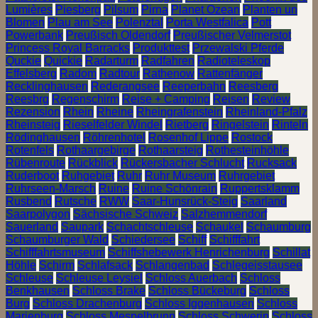
Lumières
Piesberg
Pilsum
Pirna
Planet Ozean
Planten un
Blomen
Plau am See
Polenztal
Porta Westfalica
Pott
Powerbank
Preußisch Oldendorf
Preußischer Velmerstot
Princess Royal Barracks
Produkttest
Przewalski Pferde
Quckie
Quickie
Radarturm
Radfahren
Radioteleskop
Effelsberg
Radom
Radtour
Rathenow
Rattenfänger
Recklinghausen
Rederangsee
Reeperbahn
Reesberg
Reesbrg
Regenschirm
Reise + Camping
Reisen
Review
Rezension
Rhein
Rheine
Rheingrafenstein
Rheinland-Pfalz
Rheinsteig
Rieselfelder Windel
Rietberg
Ringelstein
Rinteln
Rödinghausen
Röhrenhotel
Rosenhof Lippe
Rostock
Rotenfels
Rothaargebirge
Rothaarsteig
Rothesteinhöhle
Rübenroute
Rückblick
Rückersbacher Schlucht
Rucksack
Ruderboot
Ruhgebiet
Ruhr
Ruhr Museum
Ruhrgebiet
Ruhrseen-Marsch
Ruine
Ruine Schönrain
Ruppertsklamm
Rusbend
Rutsche
RWW
Saar-Hunsrück-Steig
Saarland
Saarpolygon
Sächsische Schweiz
Salzhemmendorf
Sauerland
Saupark
Schachtschleuse
Schaukel
Schaumburg
Schaumburger Wald
Schiedersee
Schiff
Schifffahrt
Schifffahrtsmuseum
Schiffshebewerk Henrichenburg
Schillat
Höhle
Schirm
Schlafsack
Schlangenbad
Schlegeisstausee
Schleuse
Schleuse Leysiel
Schloss Auerbach
Schloss
Benkhausen
Schloss Brake
Schloss Bückeburg
Schloss
Burg
Schloss Drachenburg
Schloss Iggenhausen
Schloss
Marienburg
Schloss Mespelbrunn
Schloss Schwerin
Schloss