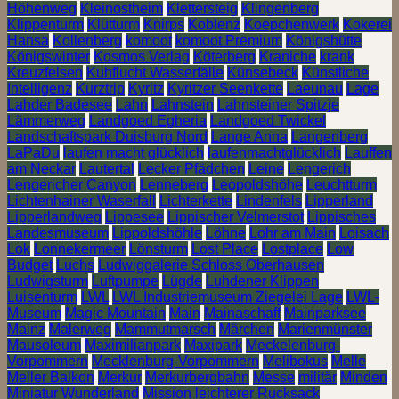
Höhenweg
Kleinostheim
Klettersteig
Klingenberg
Klippenturm
Klütturm
Knirps
Koblenz
Koepchenwerk
Kokerei
Hansa
Kollenberg
komoot
komoot Premium
Königshütte
Königswinter
Kosmos Verlag
Köterberg
Kraniche
krank
Kreuzfelsen
Kuhflucht Wasserfälle
Künsebeck
Künstliche
Intelligenz
Kurztrip
Kyritz
Kyritzer Seenkette
Laeunau
Lage
Lahder Badesee
Lahn
Lahnstein
Lahnsteiner Spitzje
Lämmerweg
Landgoed Egheria
Landgoed Twickel
Landschaftspark Duisburg Nord
Lange Anna
Langenberg
LaPaDu
laufen macht glücklich
laufenmachtglücklich
Lauffen
am Neckar
Lautertal
Lecker Pfädchen
Leine
Lengerich
Lengericher Canyon
Lenneberg
Leopoldshöhe
Leuchtturm
Lichtenhainer Waserfall
Lichterkette
Lindenfels
Lipperland
Lipperlandweg
Lippesee
Lippischer Velmerstot
Lippisches
Landesmuseum
Lippoldshöhle
Löhne
Lohr am Main
Loisach
Lok
Lonnekermeer
Lönsturm
Lost Place
Lostplace
Low
Budget
Luchs
Ludwiggalerie Schloss Oberhausen
Ludwigsturm
Luftpumpe
Lügde
Luhdener Klippen
Luisenturm
LWL
LWL Industriemuseum Ziegelei Lage
LWL-
Museum
Magic Mountain
Main
Mainaschaff
Mainparksee
Mainz
Malerweg
Mammutmarsch
Märchen
Marienmünster
Mausoleum
Maximilianpark
Maxipark
Meckelenburg-
Vorpommern
Mecklenburg-Vorpommern
Melibokus
Melle
Meller Balkon
Merkur
Merkurbergbahn
Messe
militär
Minden
Miniatur Wunderland
Mission leichterer Rucksack