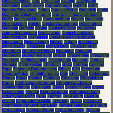
Clever Schlucht
CMT
CMT 2024
Cocoon
Collenburg
Computer
Coole Socke
Coppenbrügge
Dachs1
Dahn
Dahner Felsenland
Dahon
Dammer Berge
Dampflok
danke
Das terbrechliche Paradies
Das Tolle Haus am Edersee
DASA
Dat Ootto Huus
Daunenschuhe
Daytrip
Decathlon
Deilbachsteig
Deister
Deister Wanderpass
Deisterpforte
Denkmal
Detmold
Deuter
Deutsche Bahn
Deutsches
Automatenmuseum
Deutschland
Deutschlandticket
Diedrichsburg
Diemelsee
Dietesheimer Steinbrüche
Dinosaurier
Disdrichsburg
Dissen
Doberg
documenta
Doktors Lock
Doktorsee
Donald Duck
Donoper Teich
Dörenberg
Dörenther Klippen
Dortmund
Dortmung
Dörverden
Dr. Hönlein Turm
Drache
Drachenfeld
Dreibäche
Rundweg
Dreikaiserstuhl
Duckomenta
Duisburg
Dunetal
Durbeke
Durbekesteig
Eberbach
eBike
Edersee
Egestorf
Egge
Eggetaler Panoramaweg
Eibsee
Eifel
Eisenbahn
Eiserner Anton
Elbphilharmonie
Elde
Elektrizität
Elektroboot
Emden
Enger
Ensdorf
Eppingen
Erbeskopf
Erlebnisberg
Kappe
Erlebnisberg Sternrodt
Erlebniswanderweg
Eselwanderung
Espelkamp
Essen
Exmoor Ponys
Exped
Externsteine
Extertal
Extremwandern
Extremwanderng
Extremwanderung
Fähre
Fahrrad
Falkenburg
Faust Jr.
emittelt
Feggendorfer Stolln
Feldberg
Felsen
Felsenmer
Fernmeldeturm Barsinghausen
Fernmeldeturm Hünenburg
Fernsehturm
Fernwanderung
Fernwanderweg
Festung