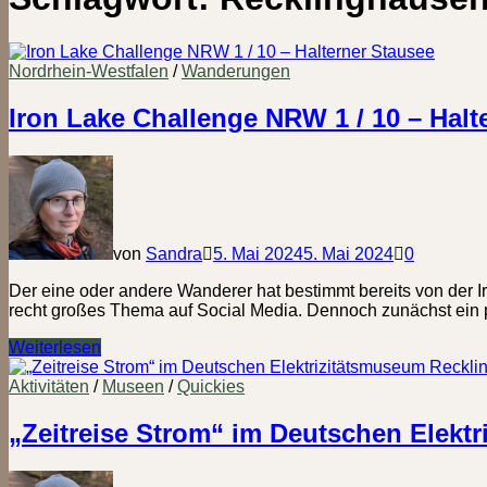
Nordrhein-Westfalen
/
Wanderungen
Iron Lake Challenge NRW 1 / 10 – Halt
von
Sandra
5. Mai 2024
5. Mai 2024
0
Der eine oder andere Wanderer hat bestimmt bereits von der I
recht großes Thema auf Social Media. Dennoch zunächst ein p
Iron
Weiterlesen
Lake
Challenge
Aktivitäten
/
Museen
/
Quickies
NRW
1
„Zeitreise Strom“ im Deutschen Elekt
/
10
–