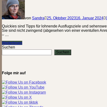
Halterner
Stausee
von
Sandra
25. Oktober 2023
16. Januar 2024
Quickies sind Tipps für lohnende Ausflugsziele und sehenswer
Sie sind nicht zwingend (abgesehen von einer eventullen Anr
– …
„Zeitreise
Weiterlesen
Strom“
Suchen
im
Suchen
Deutschen
Elektrizitätsmuseum
Recklinghausen
(Quickie
21)
Folge mir auf