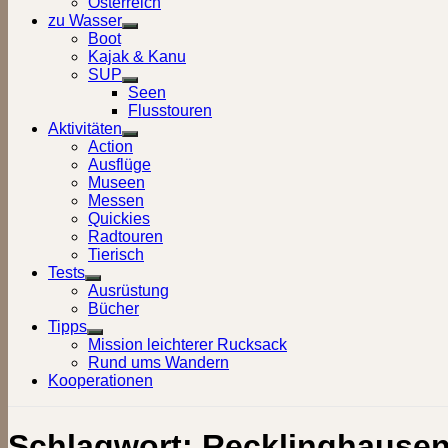
Österreich
zu Wasser
Show
Boot
sub
Kajak & Kanu
menu
SUP
Show
Seen
sub
Flusstouren
menu
Aktivitäten
Show
Action
sub
Ausflüge
menu
Museen
Messen
Quickies
Radtouren
Tierisch
Tests
Show
Ausrüstung
sub
Bücher
menu
Tipps
Show
Mission leichterer Rucksack
sub
Rund ums Wandern
menu
Kooperationen
Schlagwort:
Recklinghause