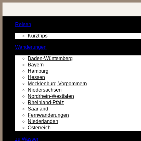
Zurück
zum
Inhalt
Reisen
Kurztrips
Wanderungen
Baden-Württemberg
Bayern
Hamburg
Hessen
Mecklenburg-Vorpommern
Niedersachsen
Nordrhein-Westfalen
Rheinland-Pfalz
Saarland
Fernwanderungen
Niederlanden
Österreich
zu Wasser