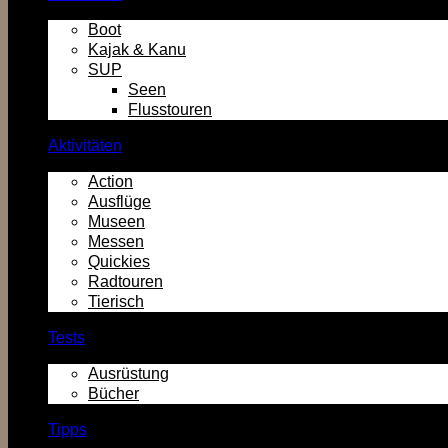
Boot
Kajak & Kanu
SUP
Seen
Flusstouren
Aktivitäten
Action
Ausflüge
Museen
Messen
Quickies
Radtouren
Tierisch
Tests
Ausrüstung
Bücher
Tipps