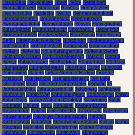
Haus Geist
Hausgeister
Havel
Heide
Heidelberg
Heimatflimmern
Helgoland
Hengelo
Hengsteysee
Henrichshütte
Herdecke
Herford
Hermannsdenkmal
Hermannshöhen
Hermannslauf
Hermannsweg
Hermansdenkmal
Hespertalbahn
Hessen
Hessigheimer
Felsengärten
Heunenschlucht
Hexenhöhle
Hexenpfad
Hidddenhausen
Hiddeser Bent
High Swing
High Swing
Berlin
Hintertuxer Gletscher
Hirschhorn
Hockendes Weib
hohenaualm
Hohenhaslach
Hohenstein
Hoherodskopf
Holland
Höllental
Höllentalangerhütte
Höllentalklamm
Holzhauser Bruch
Horn-Bad Meinberg
Hörspiel
Hörstel
Höxter
Hubschrauber
Hücker Moor
Hühnermoor
Hüllhorst
Hungerberg
Hungerbergturm
Hunsrück
Hunte
Hutewald
Ibbenbüren
Idaturm
Indian Summer Herford
Indzstrie
Innsbruck
Insektenbiss
Inselspaziergang
Iron Lake
Challenge
Irrtum
Isis- und Magna Mater
Isomatte
Ith
Jahresrückblick
Jahrtausendblick
Jakosberg
Jankersee
Journaling
Kahle Wart
Kahlenbergturm
Kahler Asten
Kahler
Asten-Steig
Kaiser-Wilhelm-Denkmal
Kaiserberg
Kajak
Kalender
Kalletal
Kanu
Karussell
Käsbergkanzel
Katakomben
Katzen
Katzenbuckel
Katzencafé
Katzensteig
Katzentempel
Kettwiger Panoramasteig
Kiedrich
Kirchlengern
Kirchsahr
Kirschweiler Festung
Kissen
Klappi
Klapprad
klein tibet
Kleinenbremen
Kleiner Mainzer
Höhenweg
Kleinostheim
Klettersteig
Klingenberg