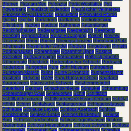
Blomen
Plau am See
Polenztal
Porta Westfalica
Pott
Powerbank
Preußisch Oldendorf
Preußischer Velmerstot
Princess Royal Barracks
Produkttest
Przewalski Pferde
Quckie
Quickie
Radarturm
Radfahren
Radioteleskop
Effelsberg
Radom
Radtour
Rathenow
Rattenfänger
Recklinghausen
Rederangsee
Reeperbahn
Reesberg
Reesbrg
Regenschirm
Reise + Camping
Reisen
Review
Rezension
Rhein
Rheine
Rheingrafenstein
Rheinland-Pfalz
Rheinsteig
Rieselfelder Windel
Rietberg
Ringelstein
Rinteln
Rödinghausen
Röhrenhotel
Rosenhof Lippe
Rostock
Rotenfels
Rothaargebirge
Rothaarsteig
Rothesteinhöhle
Rübenroute
Rückblick
Rückersbacher Schlucht
Rucksack
Ruderboot
Ruhgebiet
Ruhr
Ruhr Museum
Ruhrgebiet
Ruhrseen-Marsch
Ruine
Ruine Schönrain
Ruppertsklamm
Rusbend
Rutsche
RWW
Saar-Hunsrück-Steig
Saarland
Saarpolygon
Sächsische Schweiz
Salzhemmendorf
Sauerland
Saupark
Schachtschleuse
Schaukel
Schaumburg
Schaumburger Wald
Schiedersee
Schiff
Schifffahrt
Schifffahrtsmuseum
Schiffshebewerk Henrichenburg
Schillat
Höhle
Schirm
Schlafsack
Schlangenbad
Schlegeisstausee
Schleuse
Schleuse Leysiel
Schloss Auerbach
Schloss
Benkhausen
Schloss Brake
Schloss Bückeburg
Schloss
Burg
Schloss Drachenburg
Schloss Iggenhausen
Schloss
Marienburg
Schloss Mespelbrunn
Schloss Schwerin
Schloss
Stolzenfels
Schmalah See
Schmetterlingshaus
Schmilka