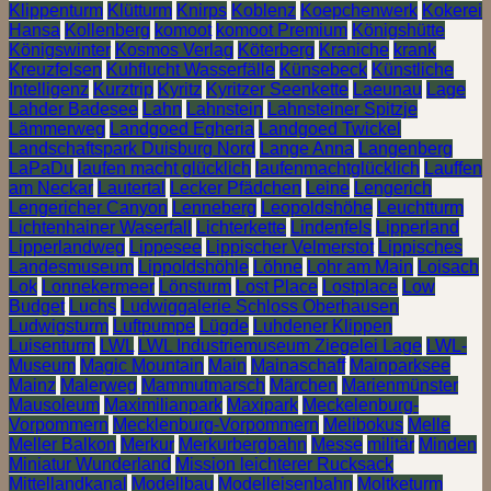
Klippenturm
Klütturm
Knirps
Koblenz
Koepchenwerk
Kokerei
Hansa
Kollenberg
komoot
komoot Premium
Königshütte
Königswinter
Kosmos Verlag
Köterberg
Kraniche
krank
Kreuzfelsen
Kuhflucht Wasserfälle
Künsebeck
Künstliche
Intelligenz
Kurztrip
Kyritz
Kyritzer Seenkette
Laeunau
Lage
Lahder Badesee
Lahn
Lahnstein
Lahnsteiner Spitzje
Lämmerweg
Landgoed Egheria
Landgoed Twickel
Landschaftspark Duisburg Nord
Lange Anna
Langenberg
LaPaDu
laufen macht glücklich
laufenmachtglücklich
Lauffen
am Neckar
Lautertal
Lecker Pfädchen
Leine
Lengerich
Lengericher Canyon
Lenneberg
Leopoldshöhe
Leuchtturm
Lichtenhainer Waserfall
Lichterkette
Lindenfels
Lipperland
Lipperlandweg
Lippesee
Lippischer Velmerstot
Lippisches
Landesmuseum
Lippoldshöhle
Löhne
Lohr am Main
Loisach
Lok
Lonnekermeer
Lönsturm
Lost Place
Lostplace
Low
Budget
Luchs
Ludwiggalerie Schloss Oberhausen
Ludwigsturm
Luftpumpe
Lügde
Luhdener Klippen
Luisenturm
LWL
LWL Industriemuseum Ziegelei Lage
LWL-
Museum
Magic Mountain
Main
Mainaschaff
Mainparksee
Mainz
Malerweg
Mammutmarsch
Märchen
Marienmünster
Mausoleum
Maximilianpark
Maxipark
Meckelenburg-
Vorpommern
Mecklenburg-Vorpommern
Melibokus
Melle
Meller Balkon
Merkur
Merkurbergbahn
Messe
militär
Minden
Miniatur Wunderland
Mission leichterer Rucksack
Mittellandkanal
Modellbau
Modelleisenbahn
Moltketurm