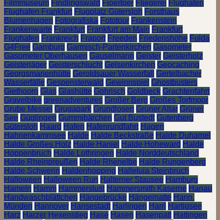
Filmmuseum
Findlingswald
Fjoertoer
Fliegerei
Flughafen
Flughafen Frankfurt
Flugplatz Gütersloh
Forsthaus
Blumenhagen
Fotografiska
Fototour
Frankenstein
Frankenwarte
Frankfurt
Frankfurt am Main
Frankfurt
Flughafen
Frankreich
Fraport
Freeden
Friedenshöhe
Fulda
G4Free
Gamburg
Garmisch-Partenkirchen
Gasometer
Gasometer Oberhausen
Gauselmann
Geister
Geisterholz
Geisterjäger
Geisterschlucht
Gelsenkirchen
Geocaching
Georgsmarienhütte
Geroldsauer Wasserfall
Gertelbacher
Wasserfälle
Gespensterwald
Gewinnspiel
Ghostbusters
Giethoorn
Glas
Glashütte
Gohrisch
Goldbeck
Grachtenfahrt
Gravelbike
greenadventures
Großer Berg
Großes Torfmoor
Grube Messel
Grugapark
Grundlosen
Grüner Altar
Grüner
See
Güglingen
Gummibärchen
Gut Bustedt
Gutenberg
Gütersloh
Haard
Hafen
Hafenrundfahrt
Hagen
Hahnenkammsee
Halde
Halde Beckstraße
Halde Duhamel
Halde Großes Holz
Halde Haniel
Halde Hoheward
Halde
Hoppenbruch
Halde Lothringen
Halde Norddeutschland
Halde Rheinpreußen
Halde Rhenelbe
Halde Rungenberg
Halde Schwerin
Haldenhopping
Halleluja Steinbruch
Halloween
Halloween Run
Halterner Stausee
Hamburg
Hameln
Hamm
Hammerslust
Hammersmith Kaserne
Hanau
Handwaschblättchen
Hängebrücke
Hängematte
Hann.
Münden
Hannover
Hansestadt
Harlingen
Harrl
Hartigsee
Harz
Harzer Hexenstieg
Hase
Hasen
Hasenpatt
Hattingen