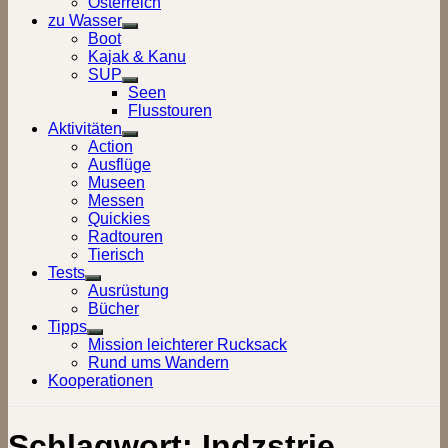
Österreich
zu Wasser
Show
Boot
sub
Kajak & Kanu
menu
SUP
Show
Seen
sub
Flusstouren
menu
Aktivitäten
Show
Action
sub
Ausflüge
menu
Museen
Messen
Quickies
Radtouren
Tierisch
Tests
Show
Ausrüstung
sub
Bücher
menu
Tipps
Show
Mission leichterer Rucksack
sub
Rund ums Wandern
menu
Kooperationen
Schlagwort:
Indzstrie