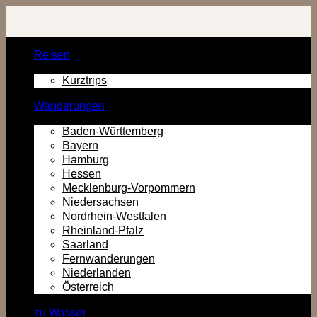
Zurück
zum
Inhalt
Reisen
Kurztrips
Wanderungen
Baden-Württemberg
Bayern
Hamburg
Hessen
Mecklenburg-Vorpommern
Niedersachsen
Nordrhein-Westfalen
Rheinland-Pfalz
Saarland
Fernwanderungen
Niederlanden
Österreich
zu Wasser