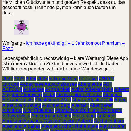
Herzlichen Glückwunsch und großen Respekt, dass du das
geschafft hast! :) Ich finde ja, man kann auch laufen um
des…
Wolfgang
-
Ich habe gekündigt! – 1 Jahr komoot Premium –
Fazit
Lebensgefährlich & rechtswidrig – klare Warnung! Diese App
ist in ihrem aktuellen Zustand unverantwortlich. In Baden-
Württemberg werden zahlreiche reine Wanderwege…
2022
2023
2024
2025
3-Türme-Weg
9€-Ticket
A*DAM
Lookout
Aabachsee
Aabachstausee
Aberglaube
ABF
ABF2024
Achensee
Achtsamkeit
Action
Adener Höhe
Advent
Ägypten
Ahornweg
Ahrtal
Akztivzentrum Zillertal
Alchemie
Alexanderplatz
Alleskönner Wald
Alpaka
Alpaka Walk
Alpen
Alpenüberquerung
Alsumer Berg
Altenahr
Altenbeken
Altenbrak
Alter Elbtunnel
Alternativer Wolf- und Bärenpark
Schwarzwald
Ammergauer Alpen
Amsterdam
Anfänger
Annaturm
Aquarius Wassermuseum
Asbeke
Aschaffenburg
Auenland Alpakas
Auenlandschaft Hohenrode
Augustdorfer