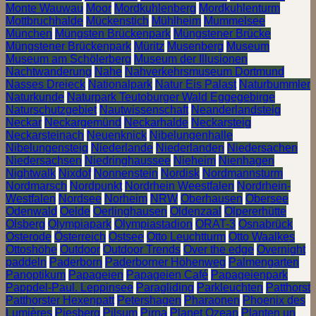
Monte Wauwau
Moor
Mordkuhlenberg
Mordkuhlenturm
Mottbruchhalde
Mückenstich
Mühlheim
Mummelsee
München
Müngsten Brückenpark
Müngstener Brücke
Müngstener Brückenpark
Müritz
Musenberg
Museum
Museum am Schölerberg
Museum der Illusionen
Nachtwanderung
Nahe
Nahverkehrsmuseum Dortmund
Nasses Dreieck
Nationalpark
Natur Eis Palast
Naturbummler
Naturkunde
Naturpark Teutoburger Wald Eggegebirge
Naturschutzgebiet
Nautwissenschaft
Neanderlandsteig
Neckar
Neckargemünd
Neckarhalde
Neckarsteig
Neckarsteinach
Neuenknick
Nibelungenhalle
Nibelungensteig
Niederlande
Niederlanden
Niedersachen
Niedersachsen
Niedringhaussee
Nieheim
Nienhagen
Nightwalk
Nixdof
Nonnenstein
Nordisk
Nordmannsturm
Nordmarsch
Nordpunkt
Nordrhein Weestfalen
Nordrhein-
Westfalen
Nordsee
Norheim
NRW
Oberhausen
Obersee
Odenwald
Oelde
Oerlinghausen
Oldenzaal
Olpererhütte
Olsberg
Olympiapark
Olympiastadion
ORAT-3
Osnabrück
Osterode
Österreich
Ostsee
Otto Leuchtturm
Otto Waalkes
Ottoshöhe
Outdoor
Outdoor Trends
Over the edge
Overnight
paddeln
Paderborn
Paderborner Höhenweg
Palmengarten
Panoptikum
Papageien
Papageien Café
Papageienpark
Pappdel-Paul. Leppinsee
Paragliding
Parkleuchten
Patthorst
Patthorster Hexenpatt
Petershagen
Pharaonen
Phoenix des
Lumières
Piesberg
Pilsum
Pirna
Planet Ozean
Planten un