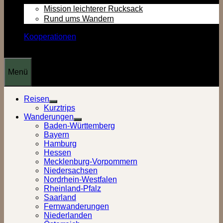
Mission leichterer Rucksack
Rund ums Wandern
Kooperationen
Menü
Reisen
Show
Kurztrips
sub
Wanderungen
menu
Show
Baden-Württemberg
sub
Bayern
menu
Hamburg
Hessen
Mecklenburg-Vorpommern
Niedersachsen
Nordrhein-Westfalen
Rheinland-Pfalz
Saarland
Fernwanderungen
Niederlanden