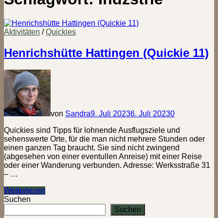
Aktivitäten
/
Quickies
Henrichshütte Hattingen (Quickie 11)
von
Sandra
9. Juli 2023
6. Juli 2023
0
Quickies sind Tipps für lohnende Ausflugsziele und
sehenswerte Orte, für die man nicht mehrere Stunden oder
einen ganzen Tag braucht. Sie sind nicht zwingend
(abgesehen von einer eventullen Anreise) mit einer Reise
oder einer Wanderung verbunden. Adresse: Werksstraße 31
– …
Henrichshütte
Weiterlesen
Hattingen
Suchen
(Quickie
Suchen
11)