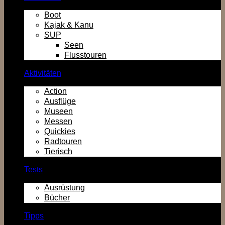
Boot
Kajak & Kanu
SUP
Seen
Flusstouren
Aktivitäten
Action
Ausflüge
Museen
Messen
Quickies
Radtouren
Tierisch
Tests
Ausrüstung
Bücher
Tipps