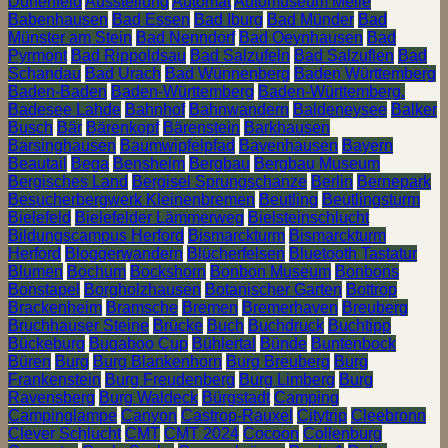
Dünenfeld
Ausstellung
Automat
Automuseum Melle
Babenhausen
Bad Essen
Bad Iburg
Bad Münder
Bad
Münster am Stein
Bad Nenndorf
Bad Oeynhausen
Bad
Pyrmont
Bad Rippoldsau
Bad Salzufeln
Bad Salzuflen
Bad
Schandau
Bad Urach
Bad Wünnenberg
Baden Württemberg
Baden-Baden
Baden-Württemberg
Baden-Württemberg.
Badesee Lahde
Bahnhof
Bahnwandern
Baldeneysee
Balker
Busch
Bär
Bärenkopf
Bärenstein
Barkhausen
Barsinghausen
Baumwipfelpfad
Bavenhausen
Bayern
Beautail
Bega
Bensheim
Bergbau
Bergbau Museum
Bergisches Land
Bergisel Sprungschanze
Berlin
Bernepark
Besucherbergwerk Kleinenbremen
Beutling
Beutlingsturm
Bielefeld
Bielefelder Lämmerweg
Bielsteinschlucht
Bildungscampus Herford
Bismarckturm
Bismarckturm
Herford
Bloggerwandern
Blücherfelsen
Bluetooth Tastatur
Blumen
Bochum
Bockshorn
Bonbon Museum
Bonbons
Bonstapel
Borgholzhausen
Botanischer Garten
Bottrop
Brackenheim
Bramsche
Bremen
Bremerhaven
Breuberg
Bruchhauser Steine
Brücke
Buch
Buchdruck
Buchtipp
Bückeburg
Bugaboo Cup
Bühlertal
Bünde
Buntenbock
Büren
Burg
Burg Blankenhorn
Burg Breuberg
Burg
Frankenstein
Burg Freudenberg
Burg Limberg
Burg
Ravensberg
Burg Waldeck
Bürgstadt
Camping
Campinglampe
Canyon
Castrop-Rauxel
Citytrip
Cleebronn
Clever Schlucht
CMT
CMT 2024
Cocoon
Collenburg