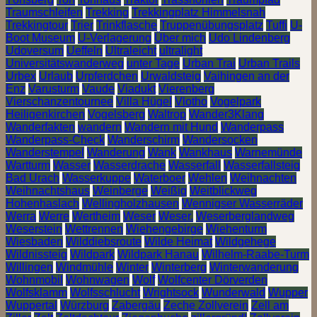
Traumschleifen
Trekking
Trekkingplatz Himmelsnah
Trekkingtour
Trier
Trinkflasche
Truppenübungsplatz
Tuffi
U-
Boot Museum
U-Verlagerung
Über mich
Udo Lindenberg
Udoversum
Ueffeln
Ultraleicht
ultralight
Universitätswanderweg
unter Tage
Urban Trai
Urban Trails
Urbex
Urlaub
Urpferdchen
Urwaldsteig
Vaihingen an der
Enz
Varusturm
Vaude
Viadukt
Vierenberg
Vierschanzentournee
Villa Hügel
Vlotho
Vogelpark
Heiligenkirchen
Vogelsberg
Waltrop
Wander3Klang
Wanderfakten
wandern
Wandern mit Hund
Wanderpass
Wanderpass-Check
Wanderschirm
Wandersocken
Wanderstempel
Wanderung
Wank
Wankhaus
Warnemünde
Wartturm
Wasser
Wasserdrache
Wasserfall
Wasserfallsteig
Bad Urach
Wasserkuppe
Waterboer
Wehlen
Weihnachten
Weihnachtshaus
Weinberge
Weißig
Weitblickweg
Hohenhaslach
Wellingholzhausen
Wennigser Wasserräder
Werra
Werre
Wertheim
Weser
Weser.
Weserberglandweg
Weserstein
Wettrennen
Wiehengebirge
Wiehenturm
Wiesbaden
Wilddiebsroute
Wilde Heimat
Wildgehege
Wildnissteig
Wildpark
Wildpark Hanau
Wilhelm-Raabe-Turm
Willingen
Windmühle
Winter
Winterberg
Winterwanderung
Wohnmobil
Wohnwagen
Wolf
Wolfcenter Dörverden
Wolfsklamm
Wolfsschlucht
Wrightsock
Wunderwald
Wupper
Wuppertal
Würzburg
Zabergäu
Zeche Zollverein
Zell am