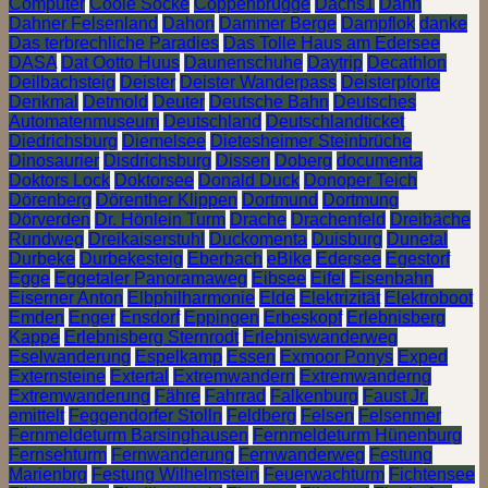
Computer
Coole Socke
Coppenbrügge
Dachs1
Dahn
Dahner Felsenland
Dahon
Dammer Berge
Dampflok
danke
Das terbrechliche Paradies
Das Tolle Haus am Edersee
DASA
Dat Ootto Huus
Daunenschuhe
Daytrip
Decathlon
Deilbachsteig
Deister
Deister Wanderpass
Deisterpforte
Denkmal
Detmold
Deuter
Deutsche Bahn
Deutsches
Automatenmuseum
Deutschland
Deutschlandticket
Diedrichsburg
Diemelsee
Dietesheimer Steinbrüche
Dinosaurier
Disdrichsburg
Dissen
Doberg
documenta
Doktors Lock
Doktorsee
Donald Duck
Donoper Teich
Dörenberg
Dörenther Klippen
Dortmund
Dortmung
Dörverden
Dr. Hönlein Turm
Drache
Drachenfeld
Dreibäche
Rundweg
Dreikaiserstuhl
Duckomenta
Duisburg
Dunetal
Durbeke
Durbekesteig
Eberbach
eBike
Edersee
Egestorf
Egge
Eggetaler Panoramaweg
Eibsee
Eifel
Eisenbahn
Eiserner Anton
Elbphilharmonie
Elde
Elektrizität
Elektroboot
Emden
Enger
Ensdorf
Eppingen
Erbeskopf
Erlebnisberg
Kappe
Erlebnisberg Sternrodt
Erlebniswanderweg
Eselwanderung
Espelkamp
Essen
Exmoor Ponys
Exped
Externsteine
Extertal
Extremwandern
Extremwanderng
Extremwanderung
Fähre
Fahrrad
Falkenburg
Faust Jr.
emittelt
Feggendorfer Stolln
Feldberg
Felsen
Felsenmer
Fernmeldeturm Barsinghausen
Fernmeldeturm Hünenburg
Fernsehturm
Fernwanderung
Fernwanderweg
Festung
Marienbrg
Festung Wilhelmstein
Feuerwachturm
Fichtensee