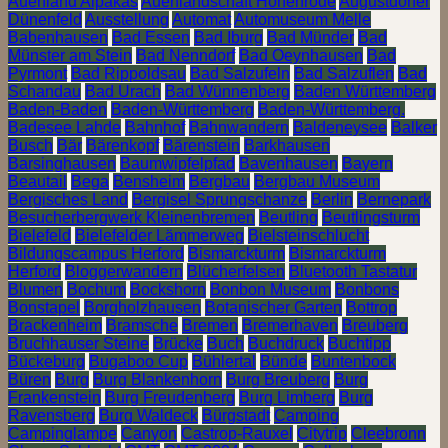
Auenland Alpakas
Auenlandschaft Hohenrode
Augustdorfer
Dünenfeld
Ausstellung
Automat
Automuseum Melle
Babenhausen
Bad Essen
Bad Iburg
Bad Münder
Bad
Münster am Stein
Bad Nenndorf
Bad Oeynhausen
Bad
Pyrmont
Bad Rippoldsau
Bad Salzufeln
Bad Salzuflen
Bad
Schandau
Bad Urach
Bad Wünnenberg
Baden Württemberg
Baden-Baden
Baden-Württemberg
Baden-Württemberg.
Badesee Lahde
Bahnhof
Bahnwandern
Baldeneysee
Balker
Busch
Bär
Bärenkopf
Bärenstein
Barkhausen
Barsinghausen
Baumwipfelpfad
Bavenhausen
Bayern
Beautail
Bega
Bensheim
Bergbau
Bergbau Museum
Bergisches Land
Bergisel Sprungschanze
Berlin
Bernepark
Besucherbergwerk Kleinenbremen
Beutling
Beutlingsturm
Bielefeld
Bielefelder Lämmerweg
Bielsteinschlucht
Bildungscampus Herford
Bismarckturm
Bismarckturm
Herford
Bloggerwandern
Blücherfelsen
Bluetooth Tastatur
Blumen
Bochum
Bockshorn
Bonbon Museum
Bonbons
Bonstapel
Borgholzhausen
Botanischer Garten
Bottrop
Brackenheim
Bramsche
Bremen
Bremerhaven
Breuberg
Bruchhauser Steine
Brücke
Buch
Buchdruck
Buchtipp
Bückeburg
Bugaboo Cup
Bühlertal
Bünde
Buntenbock
Büren
Burg
Burg Blankenhorn
Burg Breuberg
Burg
Frankenstein
Burg Freudenberg
Burg Limberg
Burg
Ravensberg
Burg Waldeck
Bürgstadt
Camping
Campinglampe
Canyon
Castrop-Rauxel
Citytrip
Cleebronn