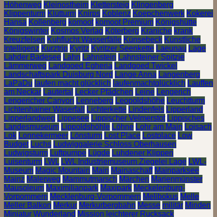
Höhenweg
Kleinostheim
Klettersteig
Klingenberg
Klippenturm
Klütturm
Knirps
Koblenz
Koepchenwerk
Kokerei
Hansa
Kollenberg
komoot
komoot Premium
Königshütte
Königswinter
Kosmos Verlag
Köterberg
Kraniche
krank
Kreuzfelsen
Kuhflucht Wasserfälle
Künsebeck
Künstliche
Intelligenz
Kurztrip
Kyritz
Kyritzer Seenkette
Laeunau
Lage
Lahder Badesee
Lahn
Lahnstein
Lahnsteiner Spitzje
Lämmerweg
Landgoed Egheria
Landgoed Twickel
Landschaftspark Duisburg Nord
Lange Anna
Langenberg
LaPaDu
laufen macht glücklich
laufenmachtglücklich
Lauffen
am Neckar
Lautertal
Lecker Pfädchen
Leine
Lengerich
Lengericher Canyon
Lenneberg
Leopoldshöhe
Leuchtturm
Lichtenhainer Waserfall
Lichterkette
Lindenfels
Lipperland
Lipperlandweg
Lippesee
Lippischer Velmerstot
Lippisches
Landesmuseum
Lippoldshöhle
Löhne
Lohr am Main
Loisach
Lok
Lonnekermeer
Lönsturm
Lost Place
Lostplace
Low
Budget
Luchs
Ludwiggalerie Schloss Oberhausen
Ludwigsturm
Luftpumpe
Lügde
Luhdener Klippen
Luisenturm
LWL
LWL Industriemuseum Ziegelei Lage
LWL-
Museum
Magic Mountain
Main
Mainaschaff
Mainparksee
Mainz
Malerweg
Mammutmarsch
Märchen
Marienmünster
Mausoleum
Maximilianpark
Maxipark
Meckelenburg-
Vorpommern
Mecklenburg-Vorpommern
Melibokus
Melle
Meller Balkon
Merkur
Merkurbergbahn
Messe
militär
Minden
Miniatur Wunderland
Mission leichterer Rucksack