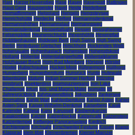
Harz
Harzer Hexenstieg
Hase
Hasen
Hasenpatt
Hattingen
Haus Geist
Hausgeister
Havel
Heide
Heidelberg
Heimatflimmern
Helgoland
Hengelo
Hengsteysee
Henrichshütte
Herdecke
Herford
Hermannsdenkmal
Hermannshöhen
Hermannslauf
Hermannsweg
Hermansdenkmal
Hespertalbahn
Hessen
Hessigheimer
Felsengärten
Heunenschlucht
Hexenhöhle
Hexenpfad
Hidddenhausen
Hiddeser Bent
High Swing
High Swing
Berlin
Hintertuxer Gletscher
Hirschhorn
Hockendes Weib
hohenaualm
Hohenhaslach
Hohenstein
Hoherodskopf
Holland
Höllental
Höllentalangerhütte
Höllentalklamm
Holzhauser Bruch
Horn-Bad Meinberg
Hörspiel
Hörstel
Höxter
Hubschrauber
Hücker Moor
Hühnermoor
Hüllhorst
Hungerberg
Hungerbergturm
Hunsrück
Hunte
Hutewald
Ibbenbüren
Idaturm
Indian Summer Herford
Indzstrie
Innsbruck
Insektenbiss
Inselspaziergang
Iron Lake
Challenge
Irrtum
Isis- und Magna Mater
Isomatte
Ith
Jahresrückblick
Jahrtausendblick
Jakosberg
Jankersee
Journaling
Kahle Wart
Kahlenbergturm
Kahler Asten
Kahler
Asten-Steig
Kaiser-Wilhelm-Denkmal
Kaiserberg
Kajak
Kalender
Kalletal
Kanu
Karussell
Käsbergkanzel
Katakomben
Katzen
Katzenbuckel
Katzencafé
Katzensteig
Katzentempel
Kettwiger Panoramasteig
Kiedrich
Kirchlengern
Kirchsahr
Kirschweiler Festung
Kissen
Klappi
Klapprad
klein tibet
Kleinenbremen
Kleiner Mainzer