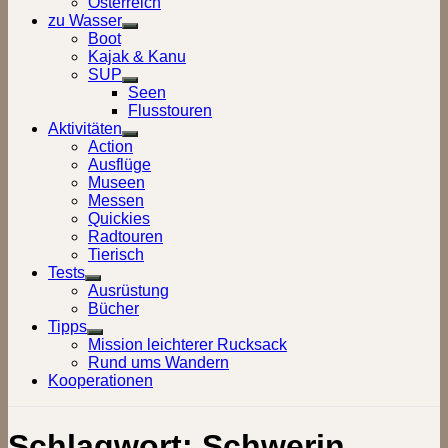
Österreich
zu Wasser
Show
Boot
sub
Kajak & Kanu
menu
SUP
Show
Seen
sub
Flusstouren
menu
Aktivitäten
Show
Action
sub
Ausflüge
menu
Museen
Messen
Quickies
Radtouren
Tierisch
Tests
Show
Ausrüstung
sub
Bücher
menu
Tipps
Show
Mission leichterer Rucksack
sub
Rund ums Wandern
menu
Kooperationen
Schlagwort:
Schwerin