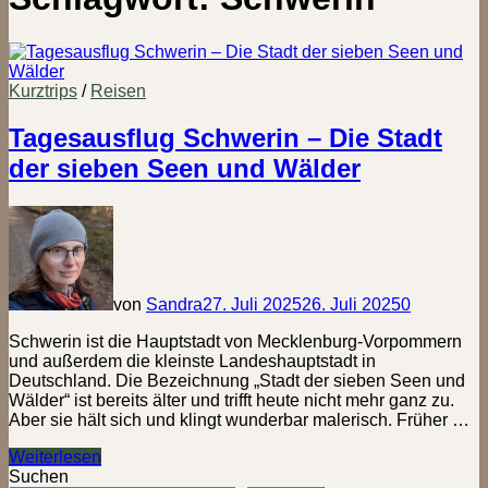
Kurztrips
/
Reisen
Tagesausflug Schwerin – Die Stadt
der sieben Seen und Wälder
von
Sandra
27. Juli 2025
26. Juli 2025
0
Schwerin ist die Hauptstadt von Mecklenburg-Vorpommern
und außerdem die kleinste Landeshauptstadt in
Deutschland. Die Bezeichnung „Stadt der sieben Seen und
Wälder“ ist bereits älter und trifft heute nicht mehr ganz zu.
Aber sie hält sich und klingt wunderbar malerisch. Früher …
Tagesausflug
Weiterlesen
Schwerin
Suchen