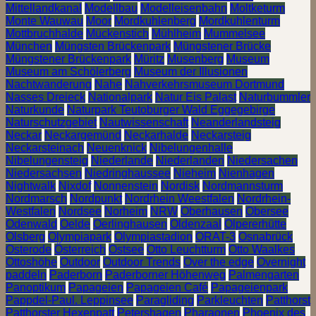
Mittellandkanal
Modellbau
Modelleisenbahn
Moltketurm
Monte Wauwau
Moor
Mordkuhlenberg
Mordkuhlenturm
Mottbruchhalde
Mückenstich
Mühlheim
Mummelsee
München
Müngsten Brückenpark
Müngstener Brücke
Müngstener Brückenpark
Müritz
Musenberg
Museum
Museum am Schölerberg
Museum der Illusionen
Nachtwanderung
Nahe
Nahverkehrsmuseum Dortmund
Nasses Dreieck
Nationalpark
Natur Eis Palast
Naturbummler
Naturkunde
Naturpark Teutoburger Wald Eggegebirge
Naturschutzgebiet
Nautwissenschaft
Neanderlandsteig
Neckar
Neckargemünd
Neckarhalde
Neckarsteig
Neckarsteinach
Neuenknick
Nibelungenhalle
Nibelungensteig
Niederlande
Niederlanden
Niedersachen
Niedersachsen
Niedringhaussee
Nieheim
Nienhagen
Nightwalk
Nixdof
Nonnenstein
Nordisk
Nordmannsturm
Nordmarsch
Nordpunkt
Nordrhein Weestfalen
Nordrhein-
Westfalen
Nordsee
Norheim
NRW
Oberhausen
Obersee
Odenwald
Oelde
Oerlinghausen
Oldenzaal
Olpererhütte
Olsberg
Olympiapark
Olympiastadion
ORAT-3
Osnabrück
Osterode
Österreich
Ostsee
Otto Leuchtturm
Otto Waalkes
Ottoshöhe
Outdoor
Outdoor Trends
Over the edge
Overnight
paddeln
Paderborn
Paderborner Höhenweg
Palmengarten
Panoptikum
Papageien
Papageien Café
Papageienpark
Pappdel-Paul. Leppinsee
Paragliding
Parkleuchten
Patthorst
Patthorster Hexenpatt
Petershagen
Pharaonen
Phoenix des