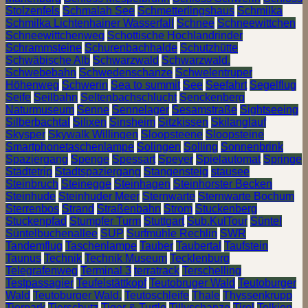
Stolzenfels
Schmalah See
Schmetterlingshaus
Schmilka
Schmilka Lichtenhainer Wasserfall
Schnee
Schneewittchen
Schneewittchenweg
Schottische Hochlandrinder
Schrammsteine
Schurenbachhalde
Schutzhütte
Schwäbische Alb
Schwarzwald
Schwarzwald.
Schwebebahn
Schwedenschanze
Schwelentruper
Höhenweg
Schwerin
Sea to summit
See
Seefahrt
Segelflug
Seife
Seilbahn
Seltenbachschlucht
Senckenberg
Naturmuseum
Senne
Sennelager
Sesamstraße
Sightseeing
Silberbachtal
Silixen
Sinsheim
Sitzkissen
Skilanglauf
Skysper
Skywalk Willingen
Sloopsteene
Sloopsteine
Smartphonetaschenlampe
Solingen
Solling
Sonnenbrink
Spaziergang
Spenge
Spessart
Speyer
Spielautomat
Springe
Städtetrip
Stadtspaziergang
Stangensteig
stausee
Steinbruch
Steinegge
Steinhagen
Steinhorster Becken
Steinhude
Steinhuder Meer
Sternwarte
Sternwarte Bochum
Sterrenbos
Strand
Straßenbahn
Strom
Stuckenberg
Stuckenpfad
Stumpfer Turm
Stuttgart
Sub.KulTour
Süntel
Süntelbuchenallee
SUP
Surfmühle Rechlin
SWR
Tandemflug
Taschenlampe
Tauber
Taubertal
Taufstein
Taunus
Technik
Technik Museum
Tecklenburg
Telegrafenweg
Terminal 3
terratrack
Terschelling
Testpassagier
Teufelstättkopf
Teutobruger Wald
Teutoburger
Wald
Teutoburger Wald.
Teutoschleife
Thale
Thyssenkrupp
Tierpark
Tierschutz
Tiger & Turtle
Tillyschanze
Tirol
Tolkien