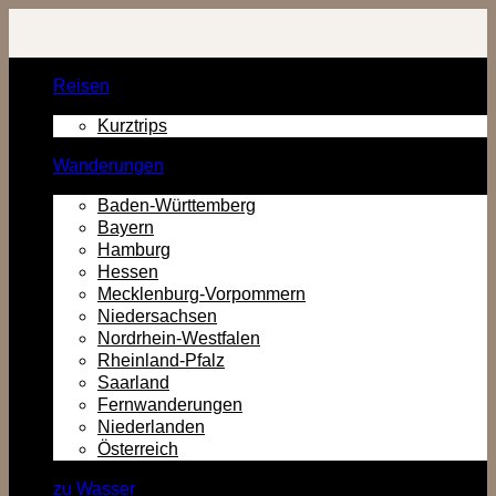
Zurück
zum
Inhalt
Reisen
Kurztrips
Wanderungen
Baden-Württemberg
Bayern
Hamburg
Hessen
Mecklenburg-Vorpommern
Niedersachsen
Nordrhein-Westfalen
Rheinland-Pfalz
Saarland
Fernwanderungen
Niederlanden
Österreich
zu Wasser