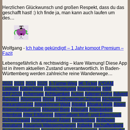
Herzlichen Glückwunsch und großen Respekt, dass du das
geschafft hast! :) Ich finde ja, man kann auch laufen um
des…
Wolfgang
-
Ich habe gekündigt! – 1 Jahr komoot Premium –
Fazit
Lebensgefährlich & rechtswidrig – klare Warnung! Diese App
ist in ihrem aktuellen Zustand unverantwortlich. In Baden-
Württemberg werden zahlreiche reine Wanderwege…
2022
2023
2024
2025
3-Türme-Weg
9€-Ticket
A*DAM
Lookout
Aabachsee
Aabachstausee
Aberglaube
ABF
ABF2024
Achensee
Achtsamkeit
Action
Adener Höhe
Advent
Ägypten
Ahornweg
Ahrtal
Akztivzentrum Zillertal
Alchemie
Alexanderplatz
Alleskönner Wald
Alpaka
Alpaka Walk
Alpen
Alpenüberquerung
Alsumer Berg
Altenahr
Altenbeken
Altenbrak
Alter Elbtunnel
Alternativer Wolf- und Bärenpark
Schwarzwald
Ammergauer Alpen
Amsterdam
Anfänger
Annaturm
Aquarius Wassermuseum
Asbeke
Aschaffenburg