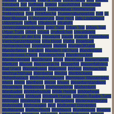
Tönsberg
Torf
Torfhaus
Traktor
Trasshöhlen
Traumpfad
Traumschleifen
Trekking
Trekkingplatz Himmelsnah
Trekkingtour
Trier
Trinkflasche
Truppenübungsplatz
Tuffi
U-
Boot Museum
U-Verlagerung
Über mich
Udo Lindenberg
Udoversum
Ueffeln
Ultraleicht
ultralight
Universitätswanderweg
unter Tage
Urban Trai
Urban Trail
Urban Trails
Urbex
Urlaub
Urpferdchen
Urwaldsteig
Vaihingen an der Enz
Varusturm
Vaude
Viadukt
Vierenberg
Vierschanzentournee
Villa Hügel
Vlotho
Vogelpark
Heiligenkirchen
Vogelsberg
Waltrop
Wander3Klang
Wanderfakten
wandern
Wandern mit Hund
Wanderpass
Wanderpass-Check
Wanderschirm
Wandersocken
Wanderstempel
Wanderung
Wank
Wankhaus
Warnemünde
Wartturm
Wasser
Wasserdrache
Wasserfall
Wasserfallsteig
Bad Urach
Wasserkuppe
Waterboer
Wehlen
Weihnachten
Weihnachtshaus
Weinberge
Weißig
Weitblickweg
Hohenhaslach
Wellingholzhausen
Wennigser Wasserräder
Werra
Werre
Wertheim
Weser
Weser.
Weserberglandweg
Weserstein
Wettrennen
Wiehengebirge
Wiehenturm
Wiesbaden
Wilddiebsroute
Wilde Heimat
Wildgehege
Wildnissteig
Wildpark
Wildpark Hanau
Wilhelm-Raabe-Turm
Willingen
Windmühle
Winter
Winterberg
Winterwanderung
Wohnmobil
Wohnwagen
Wolf
Wolfcenter Dörverden
Wolfsklamm
Wolfsschlucht
Wrightsock
Wunderwald
Wupper