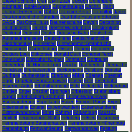
Clever Schlucht
CMT
CMT 2024
Cocoon
Collenburg
Computer
Coole Socke
Coppenbrügge
Dachs1
Dahn
Dahner Felsenland
Dahon
Dammer Berge
Dampflok
danke
Das terbrechliche Paradies
Das Tolle Haus am Edersee
DASA
Dat Ootto Huus
Daunenschuhe
Daytrip
Decathlon
Deilbachsteig
Deister
Deister Wanderpass
Deisterpforte
Denkmal
Detmold
Deuter
Deutsche Bahn
Deutsches
Automatenmuseum
Deutschland
Deutschlandticket
Diedrichsburg
Diemelsee
Dietesheimer Steinbrüche
Dinosaurier
Disdrichsburg
Dissen
Doberg
documenta
Doktors Lock
Doktorsee
Donald Duck
Donoper Teich
Dörenberg
Dörenther Klippen
Dortmund
Dortmung
Dörverden
Dr. Hönlein Turm
Drache
Drachenfeld
Dreibäche
Rundweg
Dreikaiserstuhl
Duckomenta
Duisburg
Dunetal
Durbeke
Durbekesteig
Eberbach
eBike
Edersee
Egestorf
Egge
Eggetaler Panoramaweg
Eibsee
Eifel
Eisenbahn
Eiserner Anton
Elbphilharmonie
Elde
Elektrizität
Elektroboot
Emden
Enger
Ensdorf
Eppingen
Erbeskopf
Erlebnisberg
Kappe
Erlebnisberg Sternrodt
Erlebniswanderweg
Eselwanderung
Espelkamp
Essen
Exmoor Ponys
Exped
Externsteine
Extertal
Extremwandern
Extremwanderng
Extremwanderung
Fähre
Fahrrad
Falkenburg
Faust Jr.
emittelt
Feggendorfer Stolln
Feldberg
Felsen
Felsenmer
Fernmeldeturm Barsinghausen
Fernmeldeturm Hünenburg
Fernsehturm
Fernwanderung
Fernwanderweg
Festung