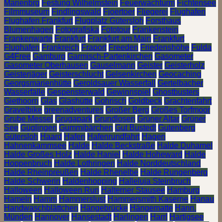
Marienbrg
Festung Wilhelmstein
Feuerwachturm
Fichtensee
Filmmuseum
Findlingswald
Fjoertoer
Fliegerei
Flughafen
Flughafen Frankfurt
Flugplatz Gütersloh
Forsthaus
Blumenhagen
Fotografiska
Fototour
Frankenstein
Frankenwarte
Frankfurt
Frankfurt am Main
Frankfurt
Flughafen
Frankreich
Fraport
Freeden
Friedenshöhe
Fulda
G4Free
Gamburg
Garmisch-Partenkirchen
Gasometer
Gasometer Oberhausen
Gauselmann
Geister
Geisterholz
Geisterjäger
Geisterschlucht
Gelsenkirchen
Geocaching
Georgsmarienhütte
Geroldsauer Wasserfall
Gertelbacher
Wasserfälle
Gespensterwald
Gewinnspiel
Ghostbusters
Giethoorn
Glas
Glashütte
Gohrisch
Goldbeck
Grachtenfahrt
Gravelbike
greenadventures
Großer Berg
Großes Torfmoor
Grube Messel
Grugapark
Grundlosen
Grüner Altar
Grüner
See
Güglingen
Gummibärchen
Gut Bustedt
Gutenberg
Gütersloh
Haard
Hafen
Hafenrundfahrt
Hagen
Hahnenkammsee
Halde
Halde Beckstraße
Halde Duhamel
Halde Großes Holz
Halde Haniel
Halde Hoheward
Halde
Hoppenbruch
Halde Lothringen
Halde Norddeutschland
Halde Rheinpreußen
Halde Rhenelbe
Halde Rungenberg
Halde Schwerin
Haldenhopping
Halleluja Steinbruch
Halloween
Halloween Run
Halterner Stausee
Hamburg
Hameln
Hamm
Hammerslust
Hammersmith Kaserne
Hanau
Handwaschblättchen
Hängebrücke
Hängematte
Hann.
Münden
Hannover
Hansestadt
Harlingen
Harrl
Hartigsee