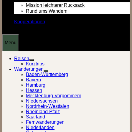
Mission leichterer Rucksack
Rund ums Wandern
Kooperationen
Menü
Reisen
Show
Kurztrips
sub
Wanderungen
menu
Show
Baden-Württemberg
sub
Bayern
menu
Hamburg
Hessen
Mecklenburg-Vorpommern
Niedersachsen
Nordrhein-Westfalen
Rheinland-Pfalz
Saarland
Fernwanderungen
Niederlanden