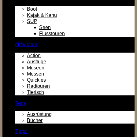
Boot
Kajak & Kanu
SUP
Seen
Flusstouren
Aktivitäten
Action
Ausflüge
Museen
Messen
Quickies
Radtouren
Tierisch
Tests
Ausrüstung
Bücher
Tipps