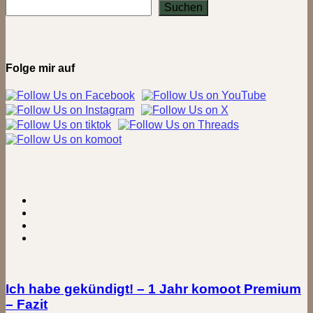
–
Suchen
Die
Stadt
der
sieben
Seen
Folge mir auf
und
Wälder
Ich habe gekündigt! – 1 Jahr komoot Premium
– Fazit