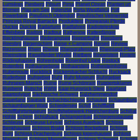
Lumières
Piesberg
Pilsum
Pirna
Planet Ozean
Planten un
Blomen
Plau am See
Polenztal
Porta Westfalica
Pott
Powerbank
Preußisch Oldendorf
Preußischer Velmerstot
Princess Royal Barracks
Produkttest
Przewalski Pferde
Quckie
Quickie
Radarturm
Radfahren
Radioteleskop
Effelsberg
Radom
Radtour
Rathenow
Rattenfänger
Recklinghausen
Rederangsee
Reeperbahn
Reesberg
Reesbrg
Regenschirm
Reise + Camping
Reisen
Review
Rezension
Rhein
Rheine
Rheingrafenstein
Rheinland-Pfalz
Rheinsteig
Rieselfelder Windel
Rietberg
Ringelstein
Rinteln
Rödinghausen
Röhrenhotel
Rosenhof Lippe
Rostock
Rotenfels
Rothaargebirge
Rothaarsteig
Rothesteinhöhle
Rübenroute
Rückblick
Rückersbacher Schlucht
Rucksack
Ruderboot
Ruhgebiet
Ruhr
Ruhr Museum
Ruhrgebiet
Ruhrseen-Marsch
Ruine
Ruine Schönrain
Ruppertsklamm
Rusbend
Rutsche
RWW
Saar-Hunsrück-Steig
Saarland
Saarpolygon
Sächsische Schweiz
Salzhemmendorf
Sauerland
Saupark
Schachtschleuse
Schaukel
Schaumburg
Schaumburger Wald
Schiedersee
Schiff
Schifffahrt
Schifffahrtsmuseum
Schiffshebewerk Henrichenburg
Schillat
Höhle
Schirm
Schlafsack
Schlangenbad
Schlegeisstausee
Schleuse
Schleuse Leysiel
Schloss Auerbach
Schloss
Benkhausen
Schloss Brake
Schloss Bückeburg
Schloss
Burg
Schloss Drachenburg
Schloss Iggenhausen
Schloss
Marienburg
Schloss Mespelbrunn
Schloss Schwerin
Schloss