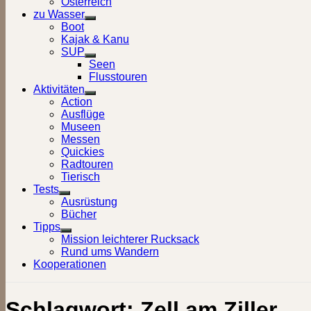
Österreich
zu Wasser
Show
Boot
sub
Kajak & Kanu
menu
SUP
Show
Seen
sub
Flusstouren
menu
Aktivitäten
Show
Action
sub
Ausflüge
menu
Museen
Messen
Quickies
Radtouren
Tierisch
Tests
Show
Ausrüstung
sub
Bücher
menu
Tipps
Show
Mission leichterer Rucksack
sub
Rund ums Wandern
menu
Kooperationen
Schlagwort:
Zell am Ziller