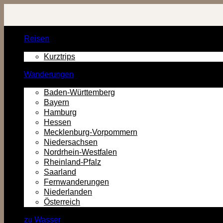
Zurück
zum
Inhalt
Reisen
Kurztrips
Wanderungen
Baden-Württemberg
Bayern
Hamburg
Hessen
Mecklenburg-Vorpommern
Niedersachsen
Nordrhein-Westfalen
Rheinland-Pfalz
Saarland
Fernwanderungen
Niederlanden
Österreich
zu Wasser