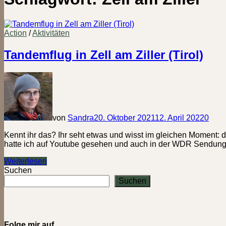
Action
/
Aktivitäten
Tandemflug in Zell am Ziller (Tirol)
von
Sandra
20. Oktober 2021
12. April 2022
0
Kennt ihr das? Ihr seht etwas und wisst im gleichen Moment: 
hatte ich auf Youtube gesehen und auch in der WDR Sendung
Tandemflug
Weiterlesen
in
Suchen
Zell
Suchen
am
Ziller
(Tirol)
Folge mir auf