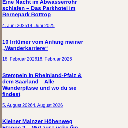
Eine Nacht im Abwasserrohr
schlafen – Das Parkhotel im
Bernepark Bottrop
4. Juni 2025
14. Juni 2025
10 Irrtümer vom Anfang meiner
„Wanderkarriere“
18. Februar 2026
18. Februar 2026
Stempeln in Rheinland-Pfalz &
dem Saarland – Alle
Wanderpässe und wo du sie
findest
5. August 2026
4. August 2026
Kleiner Mainzer Höhenweg
Etappe 2 – Mut zur Lücke (im