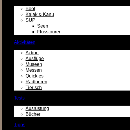
Boot
Kajak & Kanu
SUP
Seen
Flusstouren
Aktivitäten
Action
Ausflüge
Museen
Messen
Quickies
Radtouren
Tierisch
Tests
Ausrüstung
Bücher
Tipps