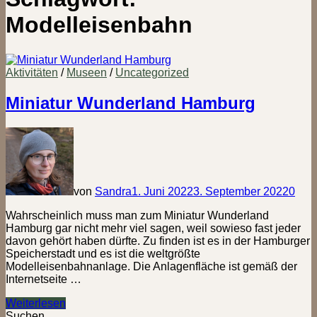
Modelleisenbahn
Aktivitäten
/
Museen
/
Uncategorized
Miniatur Wunderland Hamburg
von
Sandra
1. Juni 2022
3. September 2022
0
Wahrscheinlich muss man zum Miniatur Wunderland
Hamburg gar nicht mehr viel sagen, weil sowieso fast jeder
davon gehört haben dürfte. Zu finden ist es in der Hamburger
Speicherstadt und es ist die weltgrößte
Modelleisenbahnanlage. Die Anlagenfläche ist gemäß der
Internetseite …
Miniatur
Weiterlesen
Wunderland
Suchen