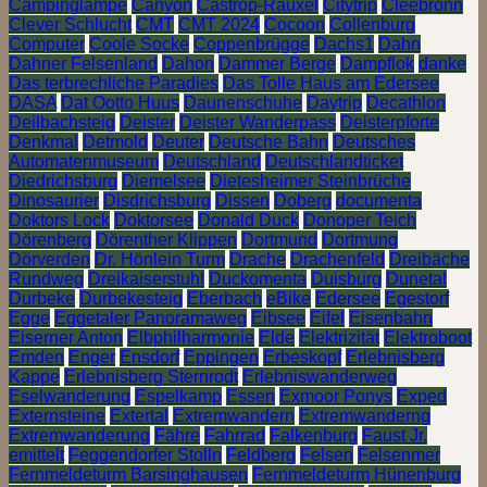
Campinglampe
Canyon
Castrop-Rauxel
Citytrip
Cleebronn
Clever Schlucht
CMT
CMT 2024
Cocoon
Collenburg
Computer
Coole Socke
Coppenbrügge
Dachs1
Dahn
Dahner Felsenland
Dahon
Dammer Berge
Dampflok
danke
Das terbrechliche Paradies
Das Tolle Haus am Edersee
DASA
Dat Ootto Huus
Daunenschuhe
Daytrip
Decathlon
Deilbachsteig
Deister
Deister Wanderpass
Deisterpforte
Denkmal
Detmold
Deuter
Deutsche Bahn
Deutsches
Automatenmuseum
Deutschland
Deutschlandticket
Diedrichsburg
Diemelsee
Dietesheimer Steinbrüche
Dinosaurier
Disdrichsburg
Dissen
Doberg
documenta
Doktors Lock
Doktorsee
Donald Duck
Donoper Teich
Dörenberg
Dörenther Klippen
Dortmund
Dortmung
Dörverden
Dr. Hönlein Turm
Drache
Drachenfeld
Dreibäche
Rundweg
Dreikaiserstuhl
Duckomenta
Duisburg
Dunetal
Durbeke
Durbekesteig
Eberbach
eBike
Edersee
Egestorf
Egge
Eggetaler Panoramaweg
Eibsee
Eifel
Eisenbahn
Eiserner Anton
Elbphilharmonie
Elde
Elektrizität
Elektroboot
Emden
Enger
Ensdorf
Eppingen
Erbeskopf
Erlebnisberg
Kappe
Erlebnisberg Sternrodt
Erlebniswanderweg
Eselwanderung
Espelkamp
Essen
Exmoor Ponys
Exped
Externsteine
Extertal
Extremwandern
Extremwanderng
Extremwanderung
Fähre
Fahrrad
Falkenburg
Faust Jr.
emittelt
Feggendorfer Stolln
Feldberg
Felsen
Felsenmer
Fernmeldeturm Barsinghausen
Fernmeldeturm Hünenburg