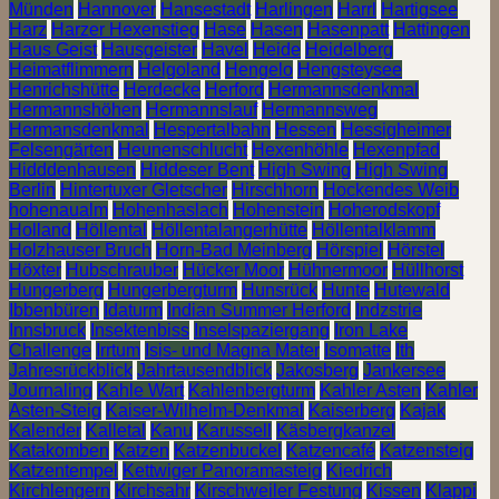
Münden
Hannover
Hansestadt
Harlingen
Harrl
Hartigsee
Harz
Harzer Hexenstieg
Hase
Hasen
Hasenpatt
Hattingen
Haus Geist
Hausgeister
Havel
Heide
Heidelberg
Heimatflimmern
Helgoland
Hengelo
Hengsteysee
Henrichshütte
Herdecke
Herford
Hermannsdenkmal
Hermannshöhen
Hermannslauf
Hermannsweg
Hermansdenkmal
Hespertalbahn
Hessen
Hessigheimer
Felsengärten
Heunenschlucht
Hexenhöhle
Hexenpfad
Hidddenhausen
Hiddeser Bent
High Swing
High Swing
Berlin
Hintertuxer Gletscher
Hirschhorn
Hockendes Weib
hohenaualm
Hohenhaslach
Hohenstein
Hoherodskopf
Holland
Höllental
Höllentalangerhütte
Höllentalklamm
Holzhauser Bruch
Horn-Bad Meinberg
Hörspiel
Hörstel
Höxter
Hubschrauber
Hücker Moor
Hühnermoor
Hüllhorst
Hungerberg
Hungerbergturm
Hunsrück
Hunte
Hutewald
Ibbenbüren
Idaturm
Indian Summer Herford
Indzstrie
Innsbruck
Insektenbiss
Inselspaziergang
Iron Lake
Challenge
Irrtum
Isis- und Magna Mater
Isomatte
Ith
Jahresrückblick
Jahrtausendblick
Jakosberg
Jankersee
Journaling
Kahle Wart
Kahlenbergturm
Kahler Asten
Kahler
Asten-Steig
Kaiser-Wilhelm-Denkmal
Kaiserberg
Kajak
Kalender
Kalletal
Kanu
Karussell
Käsbergkanzel
Katakomben
Katzen
Katzenbuckel
Katzencafé
Katzensteig
Katzentempel
Kettwiger Panoramasteig
Kiedrich
Kirchlengern
Kirchsahr
Kirschweiler Festung
Kissen
Klappi