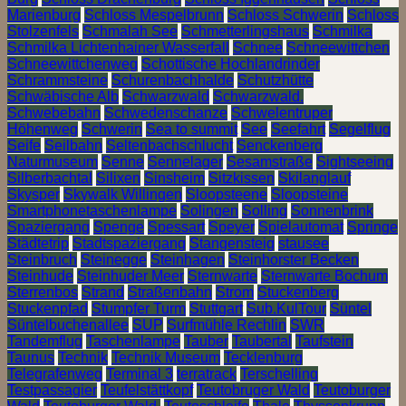
Marienburg
Schloss Mespelbrunn
Schloss Schwerin
Schloss
Stolzenfels
Schmalah See
Schmetterlingshaus
Schmilka
Schmilka Lichtenhainer Wasserfall
Schnee
Schneewittchen
Schneewittchenweg
Schottische Hochlandrinder
Schrammsteine
Schurenbachhalde
Schutzhütte
Schwäbische Alb
Schwarzwald
Schwarzwald.
Schwebebahn
Schwedenschanze
Schwelentruper
Höhenweg
Schwerin
Sea to summit
See
Seefahrt
Segelflug
Seife
Seilbahn
Seltenbachschlucht
Senckenberg
Naturmuseum
Senne
Sennelager
Sesamstraße
Sightseeing
Silberbachtal
Silixen
Sinsheim
Sitzkissen
Skilanglauf
Skysper
Skywalk Willingen
Sloopsteene
Sloopsteine
Smartphonetaschenlampe
Solingen
Solling
Sonnenbrink
Spaziergang
Spenge
Spessart
Speyer
Spielautomat
Springe
Städtetrip
Stadtspaziergang
Stangensteig
stausee
Steinbruch
Steinegge
Steinhagen
Steinhorster Becken
Steinhude
Steinhuder Meer
Sternwarte
Sternwarte Bochum
Sterrenbos
Strand
Straßenbahn
Strom
Stuckenberg
Stuckenpfad
Stumpfer Turm
Stuttgart
Sub.KulTour
Süntel
Süntelbuchenallee
SUP
Surfmühle Rechlin
SWR
Tandemflug
Taschenlampe
Tauber
Taubertal
Taufstein
Taunus
Technik
Technik Museum
Tecklenburg
Telegrafenweg
Terminal 3
terratrack
Terschelling
Testpassagier
Teufelstättkopf
Teutobruger Wald
Teutoburger