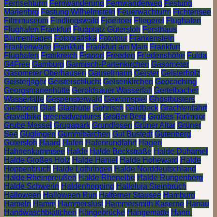
Fernsehturm
Fernwanderung
Fernwanderweg
Festung
Marienbrg
Festung Wilhelmstein
Feuerwachturm
Fichtensee
Filmmuseum
Findlingswald
Fjoertoer
Fliegerei
Flughafen
Flughafen Frankfurt
Flugplatz Gütersloh
Forsthaus
Blumenhagen
Fotografiska
Fototour
Frankenstein
Frankenwarte
Frankfurt
Frankfurt am Main
Frankfurt
Flughafen
Frankreich
Fraport
Freeden
Friedenshöhe
Fulda
G4Free
Gamburg
Garmisch-Partenkirchen
Gasometer
Gasometer Oberhausen
Gauselmann
Geister
Geisterholz
Geisterjäger
Geisterschlucht
Gelsenkirchen
Geocaching
Georgsmarienhütte
Geroldsauer Wasserfall
Gertelbacher
Wasserfälle
Gespensterwald
Gewinnspiel
Ghostbusters
Giethoorn
Glas
Glashütte
Gohrisch
Goldbeck
Grachtenfahrt
Gravelbike
greenadventures
Großer Berg
Großes Torfmoor
Grube Messel
Grugapark
Grundlosen
Grüner Altar
Grüner
See
Güglingen
Gummibärchen
Gut Bustedt
Gutenberg
Gütersloh
Haard
Hafen
Hafenrundfahrt
Hagen
Hahnenkammsee
Halde
Halde Beckstraße
Halde Duhamel
Halde Großes Holz
Halde Haniel
Halde Hoheward
Halde
Hoppenbruch
Halde Lothringen
Halde Norddeutschland
Halde Rheinpreußen
Halde Rhenelbe
Halde Rungenberg
Halde Schwerin
Haldenhopping
Halleluja Steinbruch
Halloween
Halloween Run
Halterner Stausee
Hamburg
Hameln
Hamm
Hammerslust
Hammersmith Kaserne
Hanau
Handwaschblättchen
Hängebrücke
Hängematte
Hann.