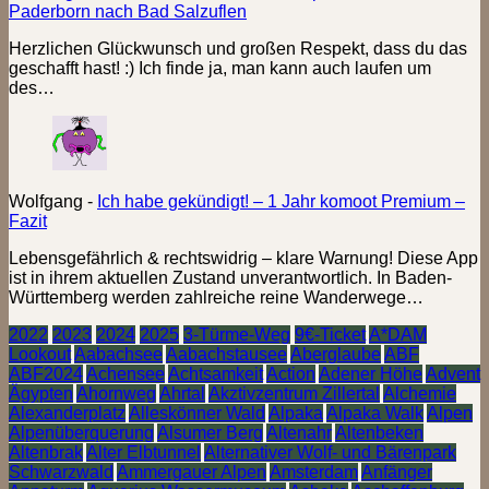
Paderborn nach Bad Salzuflen
Herzlichen Glückwunsch und großen Respekt, dass du das
geschafft hast! :) Ich finde ja, man kann auch laufen um
des…
Wolfgang
-
Ich habe gekündigt! – 1 Jahr komoot Premium –
Fazit
Lebensgefährlich & rechtswidrig – klare Warnung! Diese App
ist in ihrem aktuellen Zustand unverantwortlich. In Baden-
Württemberg werden zahlreiche reine Wanderwege…
2022
2023
2024
2025
3-Türme-Weg
9€-Ticket
A*DAM
Lookout
Aabachsee
Aabachstausee
Aberglaube
ABF
ABF2024
Achensee
Achtsamkeit
Action
Adener Höhe
Advent
Ägypten
Ahornweg
Ahrtal
Akztivzentrum Zillertal
Alchemie
Alexanderplatz
Alleskönner Wald
Alpaka
Alpaka Walk
Alpen
Alpenüberquerung
Alsumer Berg
Altenahr
Altenbeken
Altenbrak
Alter Elbtunnel
Alternativer Wolf- und Bärenpark
Schwarzwald
Ammergauer Alpen
Amsterdam
Anfänger