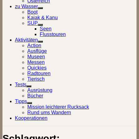
Österreich
zu Wasser
Show
Boot
sub
Kajak & Kanu
menu
SUP
Show
Seen
sub
Flusstouren
menu
Aktivitäten
Show
Action
sub
Ausflüge
menu
Museen
Messen
Quickies
Radtouren
Tierisch
Tests
Show
Ausrüstung
sub
Bücher
menu
Tipps
Show
Mission leichterer Rucksack
sub
Rund ums Wandern
menu
Kooperationen
Schlagwort: