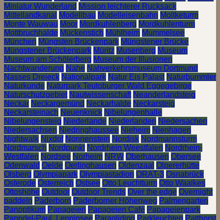
Miniatur Wunderland
Mission leichterer Rucksack
Mittellandkanal
Modellbau
Modelleisenbahn
Moltketurm
Monte Wauwau
Moor
Mordkuhlenberg
Mordkuhlenturm
Mottbruchhalde
Mückenstich
Mühlheim
Mummelsee
München
Müngsten Brückenpark
Müngstener Brücke
Müngstener Brückenpark
Müritz
Musenberg
Museum
Museum am Schölerberg
Museum der Illusionen
Nachtwanderung
Nahe
Nahverkehrsmuseum Dortmund
Nasses Dreieck
Nationalpark
Natur Eis Palast
Naturbummler
Naturkunde
Naturpark Teutoburger Wald Eggegebirge
Naturschutzgebiet
Nautwissenschaft
Neanderlandsteig
Neckar
Neckargemünd
Neckarhalde
Neckarsteig
Neckarsteinach
Neuenknick
Nibelungenhalle
Nibelungensteig
Niederlande
Niederlanden
Niedersachen
Niedersachsen
Niedringhaussee
Nieheim
Nienhagen
Nightwalk
Nixdof
Nonnenstein
Nordisk
Nordmannsturm
Nordmarsch
Nordpunkt
Nordrhein Weestfalen
Nordrhein-
Westfalen
Nordsee
Norheim
NRW
Oberhausen
Obersee
Odenwald
Oelde
Oerlinghausen
Oldenzaal
Olpererhütte
Olsberg
Olympiapark
Olympiastadion
ORAT-3
Osnabrück
Osterode
Österreich
Ostsee
Otto Leuchtturm
Otto Waalkes
Ottoshöhe
Outdoor
Outdoor Trends
Over the edge
Overnight
paddeln
Paderborn
Paderborner Höhenweg
Palmengarten
Panoptikum
Papageien
Papageien Café
Papageienpark
Pappdel-Paul. Leppinsee
Paragliding
Parkleuchten
Patthorst