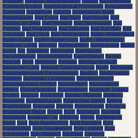
Annaturm
Aquarius Wassermuseum
Asbeke
Aschaffenburg
Auenland Alpakas
Auenlandschaft Hohenrode
Augustdorfer
Dünenfeld
Ausstellung
Automat
Automuseum Melle
Babenhausen
Bad Essen
Bad Iburg
Bad Münder
Bad
Münster am Stein
Bad Nenndorf
Bad Oeynhausen
Bad
Pyrmont
Bad Rippoldsau
Bad Salzufeln
Bad Salzuflen
Bad
Schandau
Bad Urach
Bad Wünnenberg
Baden Württemberg
Baden-Baden
Baden-Württemberg
Baden-Württemberg.
Badesee Lahde
Bahnhof
Bahnwandern
Baldeneysee
Balker
Busch
Bär
Bärenkopf
Bärenstein
Barkhausen
Barsinghausen
Baumwipfelpfad
Bavenhausen
Bayern
Beautail
Bega
Bensheim
Bergbau
Bergbau Museum
Bergisches Land
Bergisel Sprungschanze
Berlin
Bernepark
Besucherbergwerk Kleinenbremen
Beutling
Beutlingsturm
Bielefeld
Bielefelder Lämmerweg
Bielsteinschlucht
Bildungscampus Herford
Bismarckturm
Bismarckturm
Herford
Bloggerwandern
Blücherfelsen
Bluetooth Tastatur
Blumen
Bochum
Bockshorn
Bonbon Museum
Bonbons
Bonstapel
Borgholzhausen
Botanischer Garten
Bottrop
Brackenheim
Bramsche
Bremen
Bremerhaven
Breuberg
Bruchhauser Steine
Brücke
Buch
Buchdruck
Buchtipp
Bückeburg
Bugaboo Cup
Bühlertal
Bünde
Buntenbock
Büren
Burg
Burg Blankenhorn
Burg Breuberg
Burg
Frankenstein
Burg Freudenberg
Burg Limberg
Burg
Ravensberg
Burg Waldeck
Bürgstadt
Camping