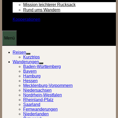
Mission leichterer Rucksack
Rund ums Wandern
Kooperationen
Menü
Reisen
Show
Kurztrips
sub
Wanderungen
menu
Show
Baden-Württemberg
sub
Bayern
menu
Hamburg
Hessen
Mecklenburg-Vorpommern
Niedersachsen
Nordrhein-Westfalen
Rheinland-Pfalz
Saarland
Fernwanderungen
Niederlanden