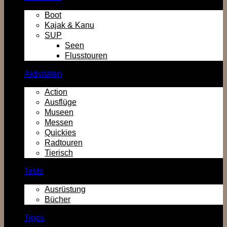
Boot
Kajak & Kanu
SUP
Seen
Flusstouren
Aktivitäten
Action
Ausflüge
Museen
Messen
Quickies
Radtouren
Tierisch
Tests
Ausrüstung
Bücher
Tipps