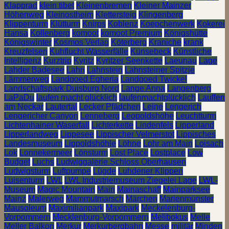
Klapprad
klein tibet
Kleinenbremen
Kleiner Mainzer
Höhenweg
Kleinostheim
Klettersteig
Klingenberg
Klippenturm
Klütturm
Knirps
Koblenz
Koepchenwerk
Kokerei
Hansa
Kollenberg
komoot
komoot Premium
Königshütte
Königswinter
Kosmos Verlag
Köterberg
Kraniche
krank
Kreuzfelsen
Kuhflucht Wasserfälle
Künsebeck
Künstliche
Intelligenz
Kurztrip
Kyritz
Kyritzer Seenkette
Laeunau
Lage
Lahder Badesee
Lahn
Lahnstein
Lahnsteiner Spitzje
Lämmerweg
Landgoed Egheria
Landgoed Twickel
Landschaftspark Duisburg Nord
Lange Anna
Langenberg
LaPaDu
laufen macht glücklich
laufenmachtglücklich
Lauffen
am Neckar
Lautertal
Lecker Pfädchen
Leine
Lengerich
Lengericher Canyon
Lenneberg
Leopoldshöhe
Leuchtturm
Lichtenhainer Waserfall
Lichterkette
Lindenfels
Lipperland
Lipperlandweg
Lippesee
Lippischer Velmerstot
Lippisches
Landesmuseum
Lippoldshöhle
Löhne
Lohr am Main
Loisach
Lok
Lonnekermeer
Lönsturm
Lost Place
Lostplace
Low
Budget
Luchs
Ludwiggalerie Schloss Oberhausen
Ludwigsturm
Luftpumpe
Lügde
Luhdener Klippen
Luisenturm
LWL
LWL Industriemuseum Ziegelei Lage
LWL-
Museum
Magic Mountain
Main
Mainaschaff
Mainparksee
Mainz
Malerweg
Mammutmarsch
Märchen
Marienmünster
Mausoleum
Maximilianpark
Maxipark
Meckelenburg-
Vorpommern
Mecklenburg-Vorpommern
Melibokus
Melle
Meller Balkon
Merkur
Merkurbergbahn
Messe
militär
Minden