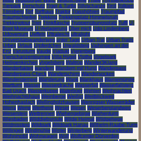
Wald
Teutoburger Wald.
Teutoschleife
Thale
Thyssenkrupp
Tierpark
Tierschutz
Tiger & Turtle
Tillyschanze
Tirol
Tolkien
Tönsberg
Torf
Torfhaus
Traktor
Trasshöhlen
Traumpfad
Traumschleifen
Trekking
Trekkingplatz Himmelsnah
Trekkingtour
Trier
Trinkflasche
Truppenübungsplatz
Tuffi
U-
Boot Museum
U-Verlagerung
Über mich
Udo Lindenberg
Udoversum
Ueffeln
Ultraleicht
ultralight
Universitätswanderweg
unter Tage
Urban Trai
Urban Trails
Urbex
Urlaub
Urpferdchen
Urwaldsteig
Vaihingen an der
Enz
Varusturm
Vaude
Viadukt
Vierenberg
Vierschanzentournee
Villa Hügel
Vlotho
Vogelpark
Heiligenkirchen
Vogelsberg
Waltrop
Wander3Klang
Wanderfakten
wandern
Wandern mit Hund
Wanderpass
Wanderpass-Check
Wanderschirm
Wandersocken
Wanderstempel
Wanderung
Wank
Wankhaus
Warnemünde
Wartturm
Wasser
Wasserdrache
Wasserfall
Wasserfallsteig
Bad Urach
Wasserkuppe
Waterboer
Wehlen
Weihnachten
Weihnachtshaus
Weinberge
Weißig
Weitblickweg
Hohenhaslach
Wellingholzhausen
Wennigser Wasserräder
Werra
Werre
Wertheim
Weser
Weser.
Weserberglandweg
Weserstein
Wettrennen
Wiehengebirge
Wiehenturm
Wiesbaden
Wilddiebsroute
Wilde Heimat
Wildgehege
Wildnissteig
Wildpark
Wildpark Hanau
Wilhelm-Raabe-Turm
Willingen
Windmühle
Winter
Winterberg
Winterwanderung
Wohnmobil
Wohnwagen
Wolf
Wolfcenter Dörverden