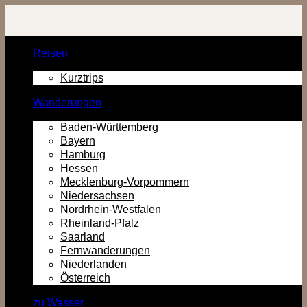
Zurück
zum
Inhalt
Reisen
Kurztrips
Wanderungen
Baden-Württemberg
Bayern
Hamburg
Hessen
Mecklenburg-Vorpommern
Niedersachsen
Nordrhein-Westfalen
Rheinland-Pfalz
Saarland
Fernwanderungen
Niederlanden
Österreich
zu Wasser