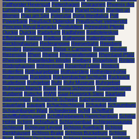
Patthorster Hexenpatt
Petershagen
Pharaonen
Phoenix des
Lumières
Piesberg
Pilsum
Pirna
Planet Ozean
Planten un
Blomen
Plau am See
Polenztal
Porta Westfalica
Pott
Powerbank
Preußisch Oldendorf
Preußischer Velmerstot
Princess Royal Barracks
Produkttest
Przewalski Pferde
Quckie
Quickie
Radarturm
Radfahren
Radioteleskop
Effelsberg
Radom
Radtour
Rathenow
Rattenfänger
Recklinghausen
Rederangsee
Reeperbahn
Reesberg
Reesbrg
Regenschirm
Reise + Camping
Reisen
Review
Rezension
Rhein
Rheine
Rheingrafenstein
Rheinland-Pfalz
Rheinsteig
Rieselfelder Windel
Rietberg
Ringelstein
Rinteln
Rödinghausen
Röhrenhotel
Rosenhof Lippe
Rostock
Rotenfels
Rothaargebirge
Rothaarsteig
Rothesteinhöhle
Rübenroute
Rückblick
Rückersbacher Schlucht
Rucksack
Ruderboot
Ruhgebiet
Ruhr
Ruhr Museum
Ruhrgebiet
Ruhrseen-Marsch
Ruine
Ruine Schönrain
Ruppertsklamm
Rusbend
Rutsche
RWW
Saar-Hunsrück-Steig
Saarland
Saarpolygon
Sächsische Schweiz
Salzhemmendorf
Sauerland
Saupark
Schachtschleuse
Schaukel
Schaumburg
Schaumburger Wald
Schiedersee
Schiff
Schifffahrt
Schifffahrtsmuseum
Schiffshebewerk Henrichenburg
Schillat
Höhle
Schirm
Schlafsack
Schlangenbad
Schlegeisstausee
Schleuse
Schleuse Leysiel
Schloss Auerbach
Schloss
Benkhausen
Schloss Brake
Schloss Bückeburg
Schloss
Burg
Schloss Drachenburg
Schloss Iggenhausen
Schloss