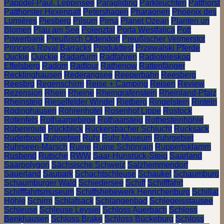
Pappdel-Paul. Leppinsee
Paragliding
Parkleuchten
Patthorst
Patthorster Hexenpatt
Petershagen
Pharaonen
Phoenix des
Lumières
Piesberg
Pilsum
Pirna
Planet Ozean
Planten un
Blomen
Plau am See
Polenztal
Porta Westfalica
Pott
Powerbank
Preußisch Oldendorf
Preußischer Velmerstot
Princess Royal Barracks
Produkttest
Przewalski Pferde
Quckie
Quickie
Radarturm
Radfahren
Radioteleskop
Effelsberg
Radom
Radtour
Rathenow
Rattenfänger
Recklinghausen
Rederangsee
Reeperbahn
Reesberg
Reesbrg
Regenschirm
Reise + Camping
Reisen
Review
Rezension
Rhein
Rheine
Rheingrafenstein
Rheinland-Pfalz
Rheinsteig
Rieselfelder Windel
Rietberg
Ringelstein
Rinteln
Rödinghausen
Röhrenhotel
Rosenhof Lippe
Rostock
Rotenfels
Rothaargebirge
Rothaarsteig
Rothesteinhöhle
Rübenroute
Rückblick
Rückersbacher Schlucht
Rucksack
Ruderboot
Ruhgebiet
Ruhr
Ruhr Museum
Ruhrgebiet
Ruhrseen-Marsch
Ruine
Ruine Schönrain
Ruppertsklamm
Rusbend
Rutsche
RWW
Saar-Hunsrück-Steig
Saarland
Saarpolygon
Sächsische Schweiz
Salzhemmendorf
Sauerland
Saupark
Schachtschleuse
Schaukel
Schaumburg
Schaumburger Wald
Schiedersee
Schiff
Schifffahrt
Schifffahrtsmuseum
Schiffshebewerk Henrichenburg
Schillat
Höhle
Schirm
Schlafsack
Schlangenbad
Schlegeisstausee
Schleuse
Schleuse Leysiel
Schloss Auerbach
Schloss
Benkhausen
Schloss Brake
Schloss Bückeburg
Schloss