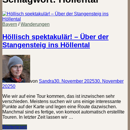
Bayern
/
Wanderungen
Höllisch spektakulär! – Über der
Stangensteig ins Höllental
von
Sandra
30. November 2025
30. November
2025
0
Wie wir auf eine Tour kommen, das ist inzwischen sehr
verschieden. Meistens suchen wir uns einige interessante
Punkte auf der Karte und legen eine Route dazwischen.
Manchmal sind es fertige, von komoot automatisch erstelllte
Touren. In letzter Zeit lassen wir …
Höllisch
Weiterlesen