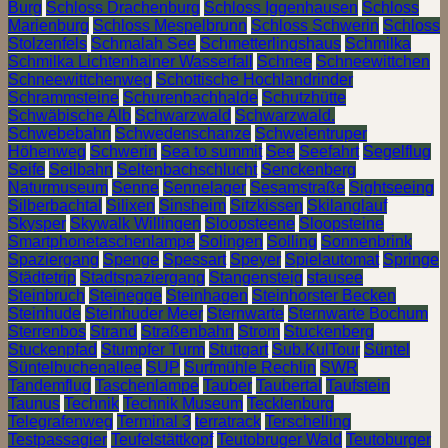
Burg
Schloss Drachenburg
Schloss Iggenhausen
Schloss
Marienburg
Schloss Mespelbrunn
Schloss Schwerin
Schloss
Stolzenfels
Schmalah See
Schmetterlingshaus
Schmilka
Schmilka Lichtenhainer Wasserfall
Schnee
Schneewittchen
Schneewittchenweg
Schottische Hochlandrinder
Schrammsteine
Schurenbachhalde
Schutzhütte
Schwäbische Alb
Schwarzwald
Schwarzwald.
Schwebebahn
Schwedenschanze
Schwelentruper
Höhenweg
Schwerin
Sea to summit
See
Seefahrt
Segelflug
Seife
Seilbahn
Seltenbachschlucht
Senckenberg
Naturmuseum
Senne
Sennelager
Sesamstraße
Sightseeing
Silberbachtal
Silixen
Sinsheim
Sitzkissen
Skilanglauf
Skysper
Skywalk Willingen
Sloopsteene
Sloopsteine
Smartphonetaschenlampe
Solingen
Solling
Sonnenbrink
Spaziergang
Spenge
Spessart
Speyer
Spielautomat
Springe
Städtetrip
Stadtspaziergang
Stangensteig
stausee
Steinbruch
Steinegge
Steinhagen
Steinhorster Becken
Steinhude
Steinhuder Meer
Sternwarte
Sternwarte Bochum
Sterrenbos
Strand
Straßenbahn
Strom
Stuckenberg
Stuckenpfad
Stumpfer Turm
Stuttgart
Sub.KulTour
Süntel
Süntelbuchenallee
SUP
Surfmühle Rechlin
SWR
Tandemflug
Taschenlampe
Tauber
Taubertal
Taufstein
Taunus
Technik
Technik Museum
Tecklenburg
Telegrafenweg
Terminal 3
terratrack
Terschelling
Testpassagier
Teufelstättkopf
Teutobruger Wald
Teutoburger