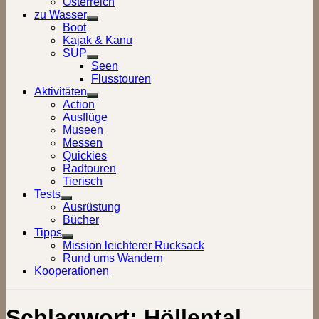
Österreich
zu Wasser
Show
Boot
sub
Kajak & Kanu
menu
SUP
Show
Seen
sub
Flusstouren
menu
Aktivitäten
Show
Action
sub
Ausflüge
menu
Museen
Messen
Quickies
Radtouren
Tierisch
Tests
Show
Ausrüstung
sub
Bücher
menu
Tipps
Show
Mission leichterer Rucksack
sub
Rund ums Wandern
menu
Kooperationen
Schlagwort:
Höllental