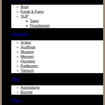
Boot
Kajak & Kanu
SUP
Seen
Flusstouren
Aktivitäten
Action
Ausflüge
Museen
Messen
Quickies
Radtouren
Tierisch
Tests
Ausrüstung
Bücher
Tipps