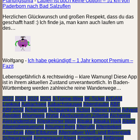
Planungsdiva
-
Laufen ist doch keine Option! – 51 km von
Paderborn nach Bad Salzuflen
Herzlichen Glückwunsch und großen Respekt, dass du das
geschafft hast! :) Ich finde ja, man kann auch laufen um
des…
Wolfgang
-
Ich habe gekündigt! – 1 Jahr komoot Premium –
Fazit
Lebensgefährlich & rechtswidrig – klare Warnung! Diese App
ist in ihrem aktuellen Zustand unverantwortlich. In Baden-
Württemberg werden zahlreiche reine Wanderwege…
2022
2023
2024
2025
3-Türme-Weg
9€-Ticket
A*DAM
Lookout
Aabachsee
Aabachstausee
Aberglaube
ABF
ABF2024
Achensee
Achtsamkeit
Action
Adener Höhe
Advent
Ägypten
Ahornweg
Ahrtal
Akztivzentrum Zillertal
Alchemie
Alexanderplatz
Alleskönner Wald
Alpaka
Alpaka Walk
Alpen
Alpenüberquerung
Alsumer Berg
Altenahr
Altenbeken
Altenbrak
Alter Elbtunnel
Alternativer Wolf- und Bärenpark
Schwarzwald
Ammergauer Alpen
Amsterdam
Anfänger