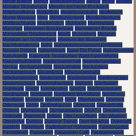
Meller Balkon
Merkur
Merkurbergbahn
Messe
militär
Minden
Miniatur Wunderland
Mission leichterer Rucksack
Mittellandkanal
Modellbau
Modelleisenbahn
Moltketurm
Monte Wauwau
Moor
Mordkuhlenberg
Mordkuhlenturm
Mottbruchhalde
Mückenstich
Mühlheim
Mummelsee
München
Müngsten Brückenpark
Müngstener Brücke
Müngstener Brückenpark
Müritz
Musenberg
Museum
Museum am Schölerberg
Museum der Illusionen
Nachtwanderung
Nahe
Nahverkehrsmuseum Dortmund
Nasses Dreieck
Nationalpark
Natur Eis Palast
Naturbummler
Naturkunde
Naturpark Teutoburger Wald Eggegebirge
Naturschutzgebiet
Nautwissenschaft
Neanderlandsteig
Neckar
Neckargemünd
Neckarhalde
Neckarsteig
Neckarsteinach
Neuenknick
Nibelungenhalle
Nibelungensteig
Niederlande
Niederlanden
Niedersachen
Niedersachsen
Niedringhaussee
Nieheim
Nienhagen
Nightwalk
Nixdof
Nonnenstein
Nordisk
Nordmannsturm
Nordmarsch
Nordpunkt
Nordrhein Weestfalen
Nordrhein-
Westfalen
Nordsee
Norheim
NRW
Oberhausen
Obersee
Odenwald
Oelde
Oerlinghausen
Oldenzaal
Olpererhütte
Olsberg
Olympiapark
Olympiastadion
ORAT-3
Osnabrück
Osterode
Österreich
Ostsee
Otto Leuchtturm
Otto Waalkes
Ottoshöhe
Outdoor
Outdoor Trends
Over the edge
Overnight
paddeln
Paderborn
Paderborner Höhenweg
Palmengarten
Panoptikum
Papageien
Papageien Café
Papageienpark