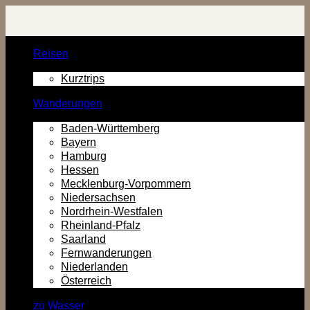
Zurück
zum
Inhalt
Reisen
Kurztrips
Wanderungen
Baden-Württemberg
Bayern
Hamburg
Hessen
Mecklenburg-Vorpommern
Niedersachsen
Nordrhein-Westfalen
Rheinland-Pfalz
Saarland
Fernwanderungen
Niederlanden
Österreich
zu Wasser