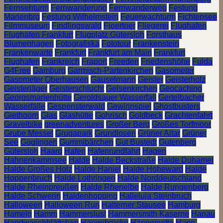
Fernsehturm
Fernwanderung
Fernwanderweg
Festung
Marienbrg
Festung Wilhelmstein
Feuerwachturm
Fichtensee
Filmmuseum
Findlingswald
Fjoertoer
Fliegerei
Flughafen
Flughafen Frankfurt
Flugplatz Gütersloh
Forsthaus
Blumenhagen
Fotografiska
Fototour
Frankenstein
Frankenwarte
Frankfurt
Frankfurt am Main
Frankfurt
Flughafen
Frankreich
Fraport
Freeden
Friedenshöhe
Fulda
G4Free
Gamburg
Garmisch-Partenkirchen
Gasometer
Gasometer Oberhausen
Gauselmann
Geister
Geisterholz
Geisterjäger
Geisterschlucht
Gelsenkirchen
Geocaching
Georgsmarienhütte
Geroldsauer Wasserfall
Gertelbacher
Wasserfälle
Gespensterwald
Gewinnspiel
Ghostbusters
Giethoorn
Glas
Glashütte
Gohrisch
Goldbeck
Grachtenfahrt
Gravelbike
greenadventures
Großer Berg
Großes Torfmoor
Grube Messel
Grugapark
Grundlosen
Grüner Altar
Grüner
See
Güglingen
Gummibärchen
Gut Bustedt
Gutenberg
Gütersloh
Haard
Hafen
Hafenrundfahrt
Hagen
Hahnenkammsee
Halde
Halde Beckstraße
Halde Duhamel
Halde Großes Holz
Halde Haniel
Halde Hoheward
Halde
Hoppenbruch
Halde Lothringen
Halde Norddeutschland
Halde Rheinpreußen
Halde Rhenelbe
Halde Rungenberg
Halde Schwerin
Haldenhopping
Halleluja Steinbruch
Halloween
Halloween Run
Halterner Stausee
Hamburg
Hameln
Hamm
Hammerslust
Hammersmith Kaserne
Hanau
Handwaschblättchen
Hängebrücke
Hängematte
Hann.