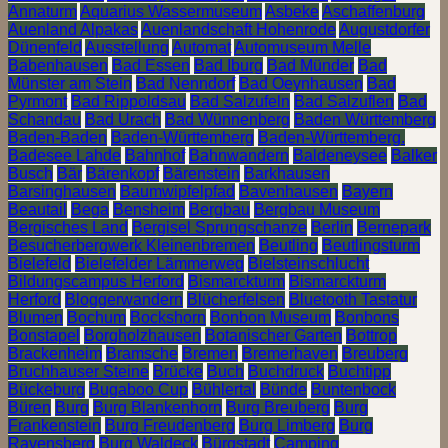
Annaturm
Aquarius Wassermuseum
Asbeke
Aschaffenburg
Auenland Alpakas
Auenlandschaft Hohenrode
Augustdorfer
Dünenfeld
Ausstellung
Automat
Automuseum Melle
Babenhausen
Bad Essen
Bad Iburg
Bad Münder
Bad
Münster am Stein
Bad Nenndorf
Bad Oeynhausen
Bad
Pyrmont
Bad Rippoldsau
Bad Salzufeln
Bad Salzuflen
Bad
Schandau
Bad Urach
Bad Wünnenberg
Baden Württemberg
Baden-Baden
Baden-Württemberg
Baden-Württemberg.
Badesee Lahde
Bahnhof
Bahnwandern
Baldeneysee
Balker
Busch
Bär
Bärenkopf
Bärenstein
Barkhausen
Barsinghausen
Baumwipfelpfad
Bavenhausen
Bayern
Beautail
Bega
Bensheim
Bergbau
Bergbau Museum
Bergisches Land
Bergisel Sprungschanze
Berlin
Bernepark
Besucherbergwerk Kleinenbremen
Beutling
Beutlingsturm
Bielefeld
Bielefelder Lämmerweg
Bielsteinschlucht
Bildungscampus Herford
Bismarckturm
Bismarckturm
Herford
Bloggerwandern
Blücherfelsen
Bluetooth Tastatur
Blumen
Bochum
Bockshorn
Bonbon Museum
Bonbons
Bonstapel
Borgholzhausen
Botanischer Garten
Bottrop
Brackenheim
Bramsche
Bremen
Bremerhaven
Breuberg
Bruchhauser Steine
Brücke
Buch
Buchdruck
Buchtipp
Bückeburg
Bugaboo Cup
Bühlertal
Bünde
Buntenbock
Büren
Burg
Burg Blankenhorn
Burg Breuberg
Burg
Frankenstein
Burg Freudenberg
Burg Limberg
Burg
Ravensberg
Burg Waldeck
Bürgstadt
Camping