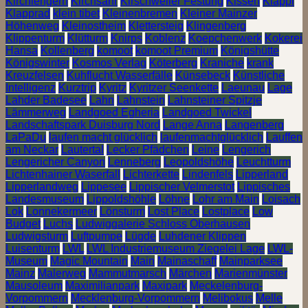
Kirchlengern
Kirchsahr
Kirschweiler Festung
Kissen
Klappi
Klapprad
klein tibet
Kleinenbremen
Kleiner Mainzer
Höhenweg
Kleinostheim
Klettersteig
Klingenberg
Klippenturm
Klütturm
Knirps
Koblenz
Koepchenwerk
Kokerei
Hansa
Kollenberg
komoot
komoot Premium
Königshütte
Königswinter
Kosmos Verlag
Köterberg
Kraniche
krank
Kreuzfelsen
Kuhflucht Wasserfälle
Künsebeck
Künstliche
Intelligenz
Kurztrip
Kyritz
Kyritzer Seenkette
Laeunau
Lage
Lahder Badesee
Lahn
Lahnstein
Lahnsteiner Spitzje
Lämmerweg
Landgoed Egheria
Landgoed Twickel
Landschaftspark Duisburg Nord
Lange Anna
Langenberg
LaPaDu
laufen macht glücklich
laufenmachtglücklich
Lauffen
am Neckar
Lautertal
Lecker Pfädchen
Leine
Lengerich
Lengericher Canyon
Lenneberg
Leopoldshöhe
Leuchtturm
Lichtenhainer Waserfall
Lichterkette
Lindenfels
Lipperland
Lipperlandweg
Lippesee
Lippischer Velmerstot
Lippisches
Landesmuseum
Lippoldshöhle
Löhne
Lohr am Main
Loisach
Lok
Lonnekermeer
Lönsturm
Lost Place
Lostplace
Low
Budget
Luchs
Ludwiggalerie Schloss Oberhausen
Ludwigsturm
Luftpumpe
Lügde
Luhdener Klippen
Luisenturm
LWL
LWL Industriemuseum Ziegelei Lage
LWL-
Museum
Magic Mountain
Main
Mainaschaff
Mainparksee
Mainz
Malerweg
Mammutmarsch
Märchen
Marienmünster
Mausoleum
Maximilianpark
Maxipark
Meckelenburg-
Vorpommern
Mecklenburg-Vorpommern
Melibokus
Melle