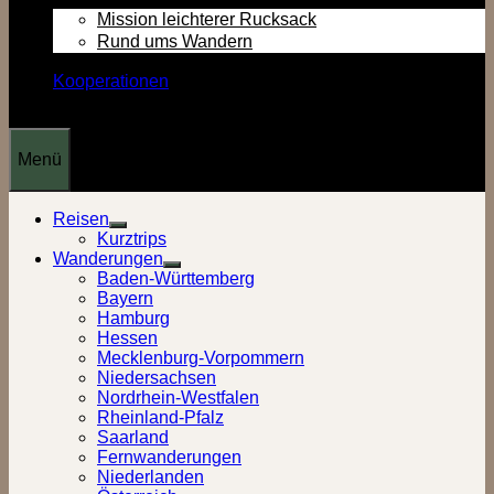
Mission leichterer Rucksack
Rund ums Wandern
Kooperationen
Menü
Reisen
Show
Kurztrips
sub
Wanderungen
menu
Show
Baden-Württemberg
sub
Bayern
menu
Hamburg
Hessen
Mecklenburg-Vorpommern
Niedersachsen
Nordrhein-Westfalen
Rheinland-Pfalz
Saarland
Fernwanderungen
Niederlanden