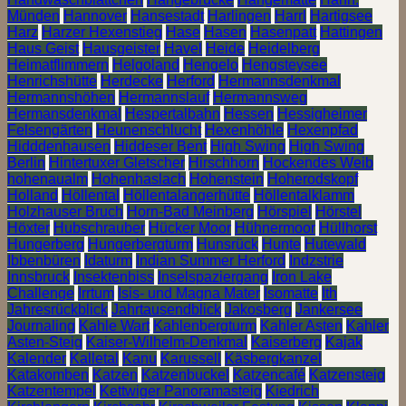
Münden
Hannover
Hansestadt
Harlingen
Harrl
Hartigsee
Harz
Harzer Hexenstieg
Hase
Hasen
Hasenpatt
Hattingen
Haus Geist
Hausgeister
Havel
Heide
Heidelberg
Heimatflimmern
Helgoland
Hengelo
Hengsteysee
Henrichshütte
Herdecke
Herford
Hermannsdenkmal
Hermannshöhen
Hermannslauf
Hermannsweg
Hermansdenkmal
Hespertalbahn
Hessen
Hessigheimer
Felsengärten
Heunenschlucht
Hexenhöhle
Hexenpfad
Hidddenhausen
Hiddeser Bent
High Swing
High Swing
Berlin
Hintertuxer Gletscher
Hirschhorn
Hockendes Weib
hohenaualm
Hohenhaslach
Hohenstein
Hoherodskopf
Holland
Höllental
Höllentalangerhütte
Höllentalklamm
Holzhauser Bruch
Horn-Bad Meinberg
Hörspiel
Hörstel
Höxter
Hubschrauber
Hücker Moor
Hühnermoor
Hüllhorst
Hungerberg
Hungerbergturm
Hunsrück
Hunte
Hutewald
Ibbenbüren
Idaturm
Indian Summer Herford
Indzstrie
Innsbruck
Insektenbiss
Inselspaziergang
Iron Lake
Challenge
Irrtum
Isis- und Magna Mater
Isomatte
Ith
Jahresrückblick
Jahrtausendblick
Jakosberg
Jankersee
Journaling
Kahle Wart
Kahlenbergturm
Kahler Asten
Kahler
Asten-Steig
Kaiser-Wilhelm-Denkmal
Kaiserberg
Kajak
Kalender
Kalletal
Kanu
Karussell
Käsbergkanzel
Katakomben
Katzen
Katzenbuckel
Katzencafé
Katzensteig
Katzentempel
Kettwiger Panoramasteig
Kiedrich