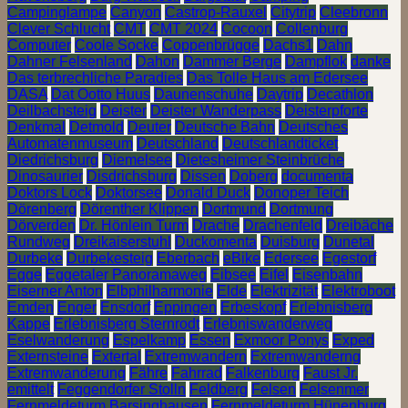
Campinglampe
Canyon
Castrop-Rauxel
Citytrip
Cleebronn
Clever Schlucht
CMT
CMT 2024
Cocoon
Collenburg
Computer
Coole Socke
Coppenbrügge
Dachs1
Dahn
Dahner Felsenland
Dahon
Dammer Berge
Dampflok
danke
Das terbrechliche Paradies
Das Tolle Haus am Edersee
DASA
Dat Ootto Huus
Daunenschuhe
Daytrip
Decathlon
Deilbachsteig
Deister
Deister Wanderpass
Deisterpforte
Denkmal
Detmold
Deuter
Deutsche Bahn
Deutsches
Automatenmuseum
Deutschland
Deutschlandticket
Diedrichsburg
Diemelsee
Dietesheimer Steinbrüche
Dinosaurier
Disdrichsburg
Dissen
Doberg
documenta
Doktors Lock
Doktorsee
Donald Duck
Donoper Teich
Dörenberg
Dörenther Klippen
Dortmund
Dortmung
Dörverden
Dr. Hönlein Turm
Drache
Drachenfeld
Dreibäche
Rundweg
Dreikaiserstuhl
Duckomenta
Duisburg
Dunetal
Durbeke
Durbekesteig
Eberbach
eBike
Edersee
Egestorf
Egge
Eggetaler Panoramaweg
Eibsee
Eifel
Eisenbahn
Eiserner Anton
Elbphilharmonie
Elde
Elektrizität
Elektroboot
Emden
Enger
Ensdorf
Eppingen
Erbeskopf
Erlebnisberg
Kappe
Erlebnisberg Sternrodt
Erlebniswanderweg
Eselwanderung
Espelkamp
Essen
Exmoor Ponys
Exped
Externsteine
Extertal
Extremwandern
Extremwanderng
Extremwanderung
Fähre
Fahrrad
Falkenburg
Faust Jr.
emittelt
Feggendorfer Stolln
Feldberg
Felsen
Felsenmer
Fernmeldeturm Barsinghausen
Fernmeldeturm Hünenburg