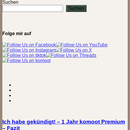
spektakulär!
Suchen
–
Suchen
Über
der
Stangensteig
ins
Höllental
Folge mir auf
Ich habe gekündigt! – 1 Jahr komoot Premium
– Fazit