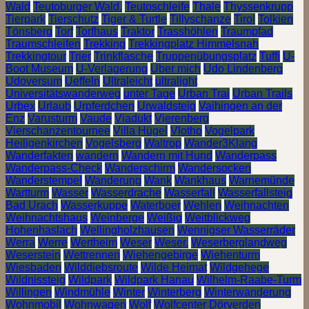
Wald
Teutoburger Wald.
Teutoschleife
Thale
Thyssenkrupp
Tierpark
Tierschutz
Tiger & Turtle
Tillyschanze
Tirol
Tolkien
Tönsberg
Torf
Torfhaus
Traktor
Trasshöhlen
Traumpfad
Traumschleifen
Trekking
Trekkingplatz Himmelsnah
Trekkingtour
Trier
Trinkflasche
Truppenübungsplatz
Tuffi
U-
Boot Museum
U-Verlagerung
Über mich
Udo Lindenberg
Udoversum
Ueffeln
Ultraleicht
ultralight
Universitätswanderweg
unter Tage
Urban Trai
Urban Trails
Urbex
Urlaub
Urpferdchen
Urwaldsteig
Vaihingen an der
Enz
Varusturm
Vaude
Viadukt
Vierenberg
Vierschanzentournee
Villa Hügel
Vlotho
Vogelpark
Heiligenkirchen
Vogelsberg
Waltrop
Wander3Klang
Wanderfakten
wandern
Wandern mit Hund
Wanderpass
Wanderpass-Check
Wanderschirm
Wandersocken
Wanderstempel
Wanderung
Wank
Wankhaus
Warnemünde
Wartturm
Wasser
Wasserdrache
Wasserfall
Wasserfallsteig
Bad Urach
Wasserkuppe
Waterboer
Wehlen
Weihnachten
Weihnachtshaus
Weinberge
Weißig
Weitblickweg
Hohenhaslach
Wellingholzhausen
Wennigser Wasserräder
Werra
Werre
Wertheim
Weser
Weser.
Weserberglandweg
Weserstein
Wettrennen
Wiehengebirge
Wiehenturm
Wiesbaden
Wilddiebsroute
Wilde Heimat
Wildgehege
Wildnissteig
Wildpark
Wildpark Hanau
Wilhelm-Raabe-Turm
Willingen
Windmühle
Winter
Winterberg
Winterwanderung
Wohnmobil
Wohnwagen
Wolf
Wolfcenter Dörverden