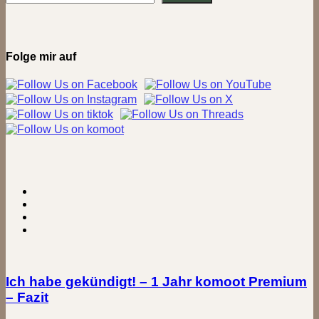
Im
Wildpark
Alte
Fasanerie
in
Folge mir auf
Hanau
Ich habe gekündigt! – 1 Jahr komoot Premium
– Fazit