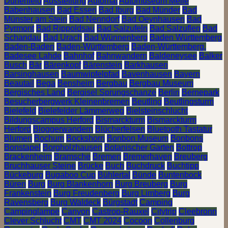
Dünenfeld
Ausstellung
Automat
Automuseum Melle
Babenhausen
Bad Essen
Bad Iburg
Bad Münder
Bad
Münster am Stein
Bad Nenndorf
Bad Oeynhausen
Bad
Pyrmont
Bad Rippoldsau
Bad Salzufeln
Bad Salzuflen
Bad
Schandau
Bad Urach
Bad Wünnenberg
Baden Württemberg
Baden-Baden
Baden-Württemberg
Baden-Württemberg.
Badesee Lahde
Bahnhof
Bahnwandern
Baldeneysee
Balker
Busch
Bär
Bärenkopf
Bärenstein
Barkhausen
Barsinghausen
Baumwipfelpfad
Bavenhausen
Bayern
Beautail
Bega
Bensheim
Bergbau
Bergbau Museum
Bergisches Land
Bergisel Sprungschanze
Berlin
Bernepark
Besucherbergwerk Kleinenbremen
Beutling
Beutlingsturm
Bielefeld
Bielefelder Lämmerweg
Bielsteinschlucht
Bildungscampus Herford
Bismarckturm
Bismarckturm
Herford
Bloggerwandern
Blücherfelsen
Bluetooth Tastatur
Blumen
Bochum
Bockshorn
Bonbon Museum
Bonbons
Bonstapel
Borgholzhausen
Botanischer Garten
Bottrop
Brackenheim
Bramsche
Bremen
Bremerhaven
Breuberg
Bruchhauser Steine
Brücke
Buch
Buchdruck
Buchtipp
Bückeburg
Bugaboo Cup
Bühlertal
Bünde
Buntenbock
Büren
Burg
Burg Blankenhorn
Burg Breuberg
Burg
Frankenstein
Burg Freudenberg
Burg Limberg
Burg
Ravensberg
Burg Waldeck
Bürgstadt
Camping
Campinglampe
Canyon
Castrop-Rauxel
Citytrip
Cleebronn
Clever Schlucht
CMT
CMT 2024
Cocoon
Collenburg