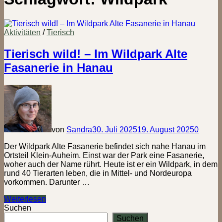
Aktivitäten
/
Tierisch
Tierisch wild! – Im Wildpark Alte
Fasanerie in Hanau
von
Sandra
30. Juli 2025
19. August 2025
0
Der Wildpark Alte Fasanerie befindet sich nahe Hanau im
Ortsteil Klein-Auheim. Einst war der Park eine Fasanerie,
woher auch der Name rührt. Heute ist er ein Wildpark, in dem
rund 40 Tierarten leben, die in Mittel- und Nordeuropa
vorkommen. Darunter …
Tierisch
Weiterlesen
wild!
Suchen
–
Suchen