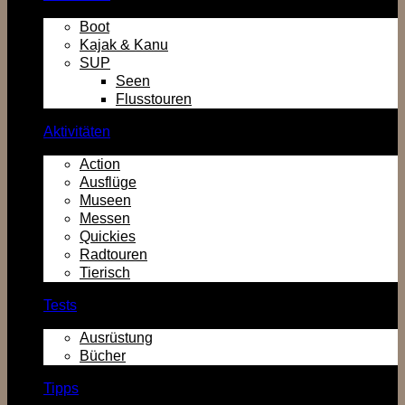
Boot
Kajak & Kanu
SUP
Seen
Flusstouren
Aktivitäten
Action
Ausflüge
Museen
Messen
Quickies
Radtouren
Tierisch
Tests
Ausrüstung
Bücher
Tipps