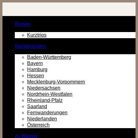
Zurück
zum
Inhalt
Reisen
Kurztrips
Wanderungen
Baden-Württemberg
Bayern
Hamburg
Hessen
Mecklenburg-Vorpommern
Niedersachsen
Nordrhein-Westfalen
Rheinland-Pfalz
Saarland
Fernwanderungen
Niederlanden
Österreich
zu Wasser