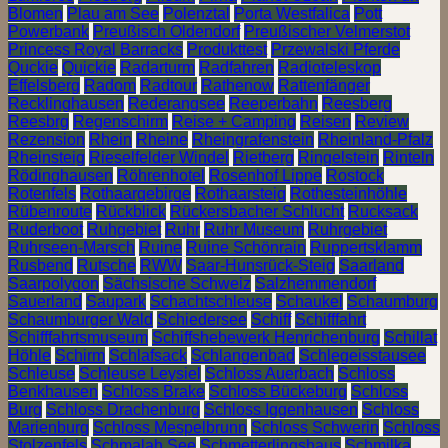
Blomen
Plau am See
Polenztal
Porta Westfalica
Pott
Powerbank
Preußisch Oldendorf
Preußischer Velmerstot
Princess Royal Barracks
Produkttest
Przewalski Pferde
Quckie
Quickie
Radarturm
Radfahren
Radioteleskop
Effelsberg
Radom
Radtour
Rathenow
Rattenfänger
Recklinghausen
Rederangsee
Reeperbahn
Reesberg
Reesbrg
Regenschirm
Reise + Camping
Reisen
Review
Rezension
Rhein
Rheine
Rheingrafenstein
Rheinland-Pfalz
Rheinsteig
Rieselfelder Windel
Rietberg
Ringelstein
Rinteln
Rödinghausen
Röhrenhotel
Rosenhof Lippe
Rostock
Rotenfels
Rothaargebirge
Rothaarsteig
Rothesteinhöhle
Rübenroute
Rückblick
Rückersbacher Schlucht
Rucksack
Ruderboot
Ruhgebiet
Ruhr
Ruhr Museum
Ruhrgebiet
Ruhrseen-Marsch
Ruine
Ruine Schönrain
Ruppertsklamm
Rusbend
Rutsche
RWW
Saar-Hunsrück-Steig
Saarland
Saarpolygon
Sächsische Schweiz
Salzhemmendorf
Sauerland
Saupark
Schachtschleuse
Schaukel
Schaumburg
Schaumburger Wald
Schiedersee
Schiff
Schifffahrt
Schifffahrtsmuseum
Schiffshebewerk Henrichenburg
Schillat
Höhle
Schirm
Schlafsack
Schlangenbad
Schlegeisstausee
Schleuse
Schleuse Leysiel
Schloss Auerbach
Schloss
Benkhausen
Schloss Brake
Schloss Bückeburg
Schloss
Burg
Schloss Drachenburg
Schloss Iggenhausen
Schloss
Marienburg
Schloss Mespelbrunn
Schloss Schwerin
Schloss
Stolzenfels
Schmalah See
Schmetterlingshaus
Schmilka