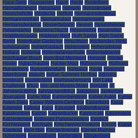
Haus Geist
Hausgeister
Havel
Heide
Heidelberg
Heimatflimmern
Helgoland
Hengelo
Hengsteysee
Henrichshütte
Herdecke
Herford
Hermannsdenkmal
Hermannshöhen
Hermannslauf
Hermannsweg
Hermansdenkmal
Hespertalbahn
Hessen
Hessigheimer
Felsengärten
Heunenschlucht
Hexenhöhle
Hexenpfad
Hidddenhausen
Hiddeser Bent
High Swing
High Swing
Berlin
Hintertuxer Gletscher
Hirschhorn
Hockendes Weib
hohenaualm
Hohenhaslach
Hohenstein
Hoherodskopf
Holland
Höllental
Höllentalangerhütte
Höllentalklamm
Holzhauser Bruch
Horn-Bad Meinberg
Hörspiel
Hörstel
Höxter
Hubschrauber
Hücker Moor
Hühnermoor
Hüllhorst
Hungerberg
Hungerbergturm
Hunsrück
Hunte
Hutewald
Ibbenbüren
Idaturm
Indian Summer Herford
Indzstrie
Innsbruck
Insektenbiss
Inselspaziergang
Iron Lake
Challenge
Irrtum
Isis- und Magna Mater
Isomatte
Ith
Jahresrückblick
Jahrtausendblick
Jakosberg
Jankersee
Journaling
Kahle Wart
Kahlenbergturm
Kahler Asten
Kahler
Asten-Steig
Kaiser-Wilhelm-Denkmal
Kaiserberg
Kajak
Kalender
Kalletal
Kanu
Karussell
Käsbergkanzel
Katakomben
Katzen
Katzenbuckel
Katzencafé
Katzensteig
Katzentempel
Kettwiger Panoramasteig
Kiedrich
Kirchlengern
Kirchsahr
Kirschweiler Festung
Kissen
Klappi
Klapprad
klein tibet
Kleinenbremen
Kleiner Mainzer
Höhenweg
Kleinostheim
Klettersteig
Klingenberg