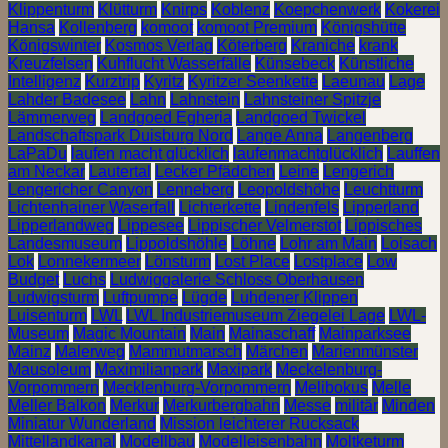
Klippenturm
Klütturm
Knirps
Koblenz
Koepchenwerk
Kokerei
Hansa
Kollenberg
komoot
komoot Premium
Königshütte
Königswinter
Kosmos Verlag
Köterberg
Kraniche
krank
Kreuzfelsen
Kuhflucht Wasserfälle
Künsebeck
Künstliche
Intelligenz
Kurztrip
Kyritz
Kyritzer Seenkette
Laeunau
Lage
Lahder Badesee
Lahn
Lahnstein
Lahnsteiner Spitzje
Lämmerweg
Landgoed Egheria
Landgoed Twickel
Landschaftspark Duisburg Nord
Lange Anna
Langenberg
LaPaDu
laufen macht glücklich
laufenmachtglücklich
Lauffen
am Neckar
Lautertal
Lecker Pfädchen
Leine
Lengerich
Lengericher Canyon
Lenneberg
Leopoldshöhe
Leuchtturm
Lichtenhainer Waserfall
Lichterkette
Lindenfels
Lipperland
Lipperlandweg
Lippesee
Lippischer Velmerstot
Lippisches
Landesmuseum
Lippoldshöhle
Löhne
Lohr am Main
Loisach
Lok
Lonnekermeer
Lönsturm
Lost Place
Lostplace
Low
Budget
Luchs
Ludwiggalerie Schloss Oberhausen
Ludwigsturm
Luftpumpe
Lügde
Luhdener Klippen
Luisenturm
LWL
LWL Industriemuseum Ziegelei Lage
LWL-
Museum
Magic Mountain
Main
Mainaschaff
Mainparksee
Mainz
Malerweg
Mammutmarsch
Märchen
Marienmünster
Mausoleum
Maximilianpark
Maxipark
Meckelenburg-
Vorpommern
Mecklenburg-Vorpommern
Melibokus
Melle
Meller Balkon
Merkur
Merkurbergbahn
Messe
militär
Minden
Miniatur Wunderland
Mission leichterer Rucksack
Mittellandkanal
Modellbau
Modelleisenbahn
Moltketurm