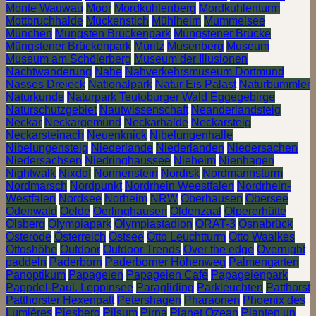
Monte Wauwau
Moor
Mordkuhlenberg
Mordkuhlenturm
Mottbruchhalde
Mückenstich
Mühlheim
Mummelsee
München
Müngsten Brückenpark
Müngstener Brücke
Müngstener Brückenpark
Müritz
Musenberg
Museum
Museum am Schölerberg
Museum der Illusionen
Nachtwanderung
Nahe
Nahverkehrsmuseum Dortmund
Nasses Dreieck
Nationalpark
Natur Eis Palast
Naturbummler
Naturkunde
Naturpark Teutoburger Wald Eggegebirge
Naturschutzgebiet
Nautwissenschaft
Neanderlandsteig
Neckar
Neckargemünd
Neckarhalde
Neckarsteig
Neckarsteinach
Neuenknick
Nibelungenhalle
Nibelungensteig
Niederlande
Niederlanden
Niedersachen
Niedersachsen
Niedringhaussee
Nieheim
Nienhagen
Nightwalk
Nixdof
Nonnenstein
Nordisk
Nordmannsturm
Nordmarsch
Nordpunkt
Nordrhein Weestfalen
Nordrhein-
Westfalen
Nordsee
Norheim
NRW
Oberhausen
Obersee
Odenwald
Oelde
Oerlinghausen
Oldenzaal
Olpererhütte
Olsberg
Olympiapark
Olympiastadion
ORAT-3
Osnabrück
Osterode
Österreich
Ostsee
Otto Leuchtturm
Otto Waalkes
Ottoshöhe
Outdoor
Outdoor Trends
Over the edge
Overnight
paddeln
Paderborn
Paderborner Höhenweg
Palmengarten
Panoptikum
Papageien
Papageien Café
Papageienpark
Pappdel-Paul. Leppinsee
Paragliding
Parkleuchten
Patthorst
Patthorster Hexenpatt
Petershagen
Pharaonen
Phoenix des
Lumières
Piesberg
Pilsum
Pirna
Planet Ozean
Planten un