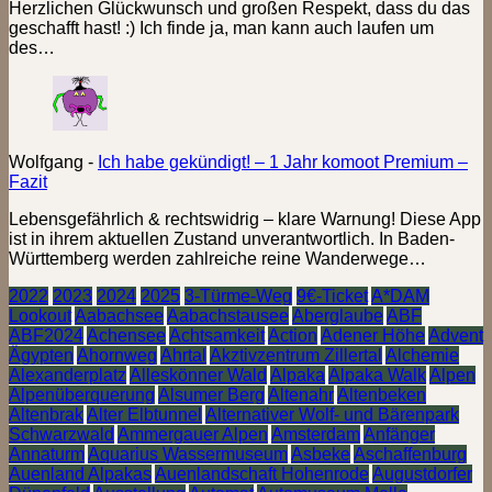
Herzlichen Glückwunsch und großen Respekt, dass du das
geschafft hast! :) Ich finde ja, man kann auch laufen um
des…
Wolfgang
-
Ich habe gekündigt! – 1 Jahr komoot Premium –
Fazit
Lebensgefährlich & rechtswidrig – klare Warnung! Diese App
ist in ihrem aktuellen Zustand unverantwortlich. In Baden-
Württemberg werden zahlreiche reine Wanderwege…
2022
2023
2024
2025
3-Türme-Weg
9€-Ticket
A*DAM
Lookout
Aabachsee
Aabachstausee
Aberglaube
ABF
ABF2024
Achensee
Achtsamkeit
Action
Adener Höhe
Advent
Ägypten
Ahornweg
Ahrtal
Akztivzentrum Zillertal
Alchemie
Alexanderplatz
Alleskönner Wald
Alpaka
Alpaka Walk
Alpen
Alpenüberquerung
Alsumer Berg
Altenahr
Altenbeken
Altenbrak
Alter Elbtunnel
Alternativer Wolf- und Bärenpark
Schwarzwald
Ammergauer Alpen
Amsterdam
Anfänger
Annaturm
Aquarius Wassermuseum
Asbeke
Aschaffenburg
Auenland Alpakas
Auenlandschaft Hohenrode
Augustdorfer