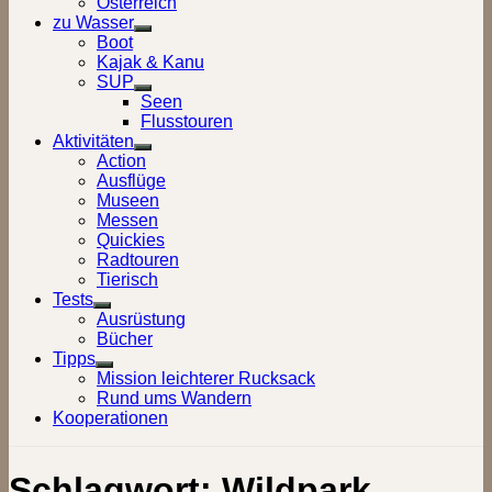
Österreich
zu Wasser
Show
Boot
sub
Kajak & Kanu
menu
SUP
Show
Seen
sub
Flusstouren
menu
Aktivitäten
Show
Action
sub
Ausflüge
menu
Museen
Messen
Quickies
Radtouren
Tierisch
Tests
Show
Ausrüstung
sub
Bücher
menu
Tipps
Show
Mission leichterer Rucksack
sub
Rund ums Wandern
menu
Kooperationen
Schlagwort:
Wildpark