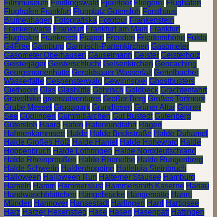
Filmmuseum
Findlingswald
Fjoertoer
Fliegerei
Flughafen
Flughafen Frankfurt
Flugplatz Gütersloh
Forsthaus
Blumenhagen
Fotografiska
Fototour
Frankenstein
Frankenwarte
Frankfurt
Frankfurt am Main
Frankfurt
Flughafen
Frankreich
Fraport
Freeden
Friedenshöhe
Fulda
G4Free
Gamburg
Garmisch-Partenkirchen
Gasometer
Gasometer Oberhausen
Gauselmann
Geister
Geisterholz
Geisterjäger
Geisterschlucht
Gelsenkirchen
Geocaching
Georgsmarienhütte
Geroldsauer Wasserfall
Gertelbacher
Wasserfälle
Gespensterwald
Gewinnspiel
Ghostbusters
Giethoorn
Glas
Glashütte
Gohrisch
Goldbeck
Grachtenfahrt
Gravelbike
greenadventures
Großer Berg
Großes Torfmoor
Grube Messel
Grugapark
Grundlosen
Grüner Altar
Grüner
See
Güglingen
Gummibärchen
Gut Bustedt
Gutenberg
Gütersloh
Haard
Hafen
Hafenrundfahrt
Hagen
Hahnenkammsee
Halde
Halde Beckstraße
Halde Duhamel
Halde Großes Holz
Halde Haniel
Halde Hoheward
Halde
Hoppenbruch
Halde Lothringen
Halde Norddeutschland
Halde Rheinpreußen
Halde Rhenelbe
Halde Rungenberg
Halde Schwerin
Haldenhopping
Halleluja Steinbruch
Halloween
Halloween Run
Halterner Stausee
Hamburg
Hameln
Hamm
Hammerslust
Hammersmith Kaserne
Hanau
Handwaschblättchen
Hängebrücke
Hängematte
Hann.
Münden
Hannover
Hansestadt
Harlingen
Harrl
Hartigsee
Harz
Harzer Hexenstieg
Hase
Hasen
Hasenpatt
Hattingen