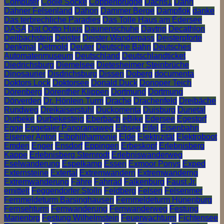
Computer
Coole Socke
Coppenbrügge
Dachs1
Dahn
Dahner Felsenland
Dahon
Dammer Berge
Dampflok
danke
Das terbrechliche Paradies
Das Tolle Haus am Edersee
DASA
Dat Ootto Huus
Daunenschuhe
Daytrip
Decathlon
Deilbachsteig
Deister
Deister Wanderpass
Deisterpforte
Denkmal
Detmold
Deuter
Deutsche Bahn
Deutsches
Automatenmuseum
Deutschland
Deutschlandticket
Diedrichsburg
Diemelsee
Dietesheimer Steinbrüche
Dinosaurier
Disdrichsburg
Dissen
Doberg
documenta
Doktors Lock
Doktorsee
Donald Duck
Donoper Teich
Dörenberg
Dörenther Klippen
Dortmund
Dortmung
Dörverden
Dr. Hönlein Turm
Drache
Drachenfeld
Dreibäche
Rundweg
Dreikaiserstuhl
Duckomenta
Duisburg
Dunetal
Durbeke
Durbekesteig
Eberbach
eBike
Edersee
Egestorf
Egge
Eggetaler Panoramaweg
Eibsee
Eifel
Eisenbahn
Eiserner Anton
Elbphilharmonie
Elde
Elektrizität
Elektroboot
Emden
Enger
Ensdorf
Eppingen
Erbeskopf
Erlebnisberg
Kappe
Erlebnisberg Sternrodt
Erlebniswanderweg
Eselwanderung
Espelkamp
Essen
Exmoor Ponys
Exped
Externsteine
Extertal
Extremwandern
Extremwanderng
Extremwanderung
Fähre
Fahrrad
Falkenburg
Faust Jr.
emittelt
Feggendorfer Stolln
Feldberg
Felsen
Felsenmer
Fernmeldeturm Barsinghausen
Fernmeldeturm Hünenburg
Fernsehturm
Fernwanderung
Fernwanderweg
Festung
Marienbrg
Festung Wilhelmstein
Feuerwachturm
Fichtensee