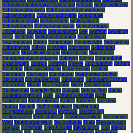
Schmilka Lichtenhainer Wasserfall
Schnee
Schneewittchen
Schneewittchenweg
Schottische Hochlandrinder
Schrammsteine
Schurenbachhalde
Schutzhütte
Schwäbische Alb
Schwarzwald
Schwarzwald.
Schwebebahn
Schwedenschanze
Schwelentruper
Höhenweg
Schwerin
Sea to summit
See
Seefahrt
Segelflug
Seife
Seilbahn
Seltenbachschlucht
Senckenberg
Naturmuseum
Senne
Sennelager
Sesamstraße
Sightseeing
Silberbachtal
Silixen
Sinsheim
Sitzkissen
Skilanglauf
Skysper
Skywalk Willingen
Sloopsteene
Sloopsteine
Smartphonetaschenlampe
Solingen
Solling
Sonnenbrink
Spaziergang
Spenge
Spessart
Speyer
Spielautomat
Springe
Städtetrip
Stadtspaziergang
Stangensteig
stausee
Steinbruch
Steinegge
Steinhagen
Steinhorster Becken
Steinhude
Steinhuder Meer
Sternwarte
Sternwarte Bochum
Sterrenbos
Strand
Straßenbahn
Strom
Stuckenberg
Stuckenpfad
Stumpfer Turm
Stuttgart
Sub.KulTour
Süntel
Süntelbuchenallee
SUP
Surfmühle Rechlin
SWR
Tandemflug
Taschenlampe
Tauber
Taubertal
Taufstein
Taunus
Technik
Technik Museum
Tecklenburg
Telegrafenweg
Terminal 3
terratrack
Terschelling
Testpassagier
Teufelstättkopf
Teutobruger Wald
Teutoburger
Wald
Teutoburger Wald.
Teutoschleife
Thale
Thyssenkrupp
Tierpark
Tierschutz
Tiger & Turtle
Tillyschanze
Tirol
Tolkien
Tönsberg
Torf
Torfhaus
Traktor
Trasshöhlen
Traumpfad