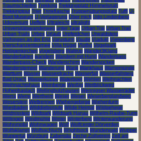
Traumschleifen
Trekking
Trekkingplatz Himmelsnah
Trekkingtour
Trier
Trinkflasche
Truppenübungsplatz
Tuffi
U-
Boot Museum
U-Verlagerung
Über mich
Udo Lindenberg
Udoversum
Ueffeln
Ultraleicht
ultralight
Universitätswanderweg
unter Tage
Urban Trai
Urban Trail
Urban Trails
Urbex
Urlaub
Urpferdchen
Urwaldsteig
Vaihingen an der Enz
Varusturm
Vaude
Viadukt
Vierenberg
Vierschanzentournee
Villa Hügel
Vlotho
Vogelpark
Heiligenkirchen
Vogelsberg
Waltrop
Wander3Klang
Wanderfakten
wandern
Wandern mit Hund
Wanderpass
Wanderpass-Check
Wanderschirm
Wandersocken
Wanderstempel
Wanderung
Wank
Wankhaus
Warnemünde
Wartturm
Wasser
Wasserdrache
Wasserfall
Wasserfallsteig
Bad Urach
Wasserkuppe
Waterboer
Wehlen
Weihnachten
Weihnachtshaus
Weinberge
Weißig
Weitblickweg
Hohenhaslach
Wellingholzhausen
Wennigser Wasserräder
Werra
Werre
Wertheim
Weser
Weser.
Weserberglandweg
Weserstein
Wettrennen
Wiehengebirge
Wiehenturm
Wiesbaden
Wilddiebsroute
Wilde Heimat
Wildgehege
Wildnissteig
Wildpark
Wildpark Hanau
Wilhelm-Raabe-Turm
Willingen
Windmühle
Winter
Winterberg
Winterwanderung
Wohnmobil
Wohnwagen
Wolf
Wolfcenter Dörverden
Wolfsklamm
Wolfsschlucht
Wrightsock
Wunderwald
Wupper
Wuppertal
Würzburg
Zabergäu
Zeche Zollverein
Zell am