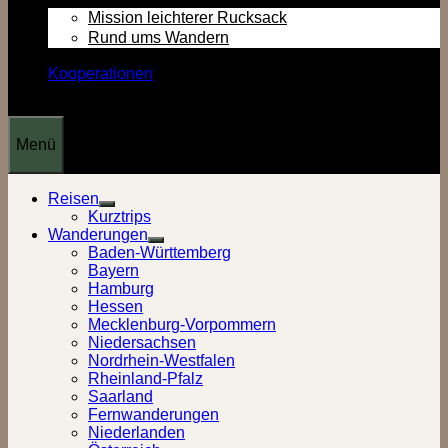
Mission leichterer Rucksack
Rund ums Wandern
Kooperationen
Menü
Reisen
Show
Kurztrips
sub
Wanderungen
menu
Show
Baden-Württemberg
sub
Bayern
menu
Hamburg
Hessen
Mecklenburg-Vorpommern
Niedersachsen
Nordrhein-Westfalen
Rheinland-Pfalz
Saarland
Fernwanderungen
Niederlanden