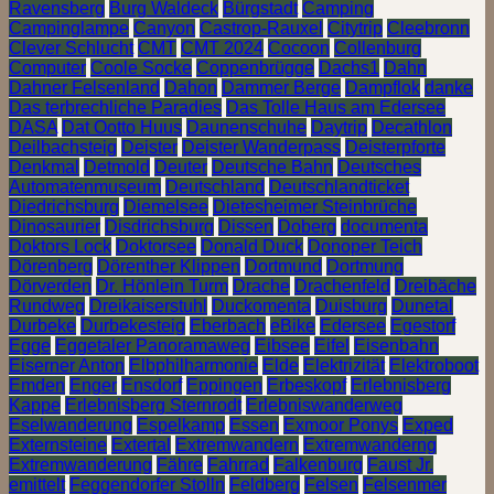
Ravensberg
Burg Waldeck
Bürgstadt
Camping
Campinglampe
Canyon
Castrop-Rauxel
Citytrip
Cleebronn
Clever Schlucht
CMT
CMT 2024
Cocoon
Collenburg
Computer
Coole Socke
Coppenbrügge
Dachs1
Dahn
Dahner Felsenland
Dahon
Dammer Berge
Dampflok
danke
Das terbrechliche Paradies
Das Tolle Haus am Edersee
DASA
Dat Ootto Huus
Daunenschuhe
Daytrip
Decathlon
Deilbachsteig
Deister
Deister Wanderpass
Deisterpforte
Denkmal
Detmold
Deuter
Deutsche Bahn
Deutsches
Automatenmuseum
Deutschland
Deutschlandticket
Diedrichsburg
Diemelsee
Dietesheimer Steinbrüche
Dinosaurier
Disdrichsburg
Dissen
Doberg
documenta
Doktors Lock
Doktorsee
Donald Duck
Donoper Teich
Dörenberg
Dörenther Klippen
Dortmund
Dortmung
Dörverden
Dr. Hönlein Turm
Drache
Drachenfeld
Dreibäche
Rundweg
Dreikaiserstuhl
Duckomenta
Duisburg
Dunetal
Durbeke
Durbekesteig
Eberbach
eBike
Edersee
Egestorf
Egge
Eggetaler Panoramaweg
Eibsee
Eifel
Eisenbahn
Eiserner Anton
Elbphilharmonie
Elde
Elektrizität
Elektroboot
Emden
Enger
Ensdorf
Eppingen
Erbeskopf
Erlebnisberg
Kappe
Erlebnisberg Sternrodt
Erlebniswanderweg
Eselwanderung
Espelkamp
Essen
Exmoor Ponys
Exped
Externsteine
Extertal
Extremwandern
Extremwanderng
Extremwanderung
Fähre
Fahrrad
Falkenburg
Faust Jr.
emittelt
Feggendorfer Stolln
Feldberg
Felsen
Felsenmer