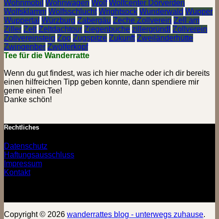
Wohnmobil
Wohnwagen
Wolf
Wolfcenter Dörverden
Wolfsklamm
Wolfsschlucht
Wrightsock
Wunderwald
Wupper
Wuppertal
Würzburg
Zabergäu
Zeche Zollverein
Zell am
Ziller
Zelt
Zeltdachtour
Ziegenbuche
zillergründl
Zollverein
Zollvereinsteig
Zoo
Zugspitze
Zukunft
Zweiländerhütte
Zwingenber
Zwölferkopf
Tee für die Wanderratte
Wenn du gut findest, was ich hier mache oder ich dir bereits
einen hilfreichen Tipp geben konnte, dann spendiere mir
gerne einen Tee!
Danke schön!
Rechtliches
Datenschutz
Haftungsausschluss
Impressum
Kontakt
Copyright © 2026
wanderrattes blog - unterwegs zuhause
.