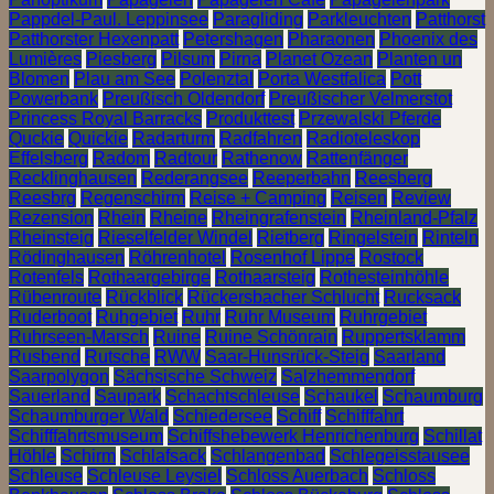
Pappdel-Paul. Leppinsee
Paragliding
Parkleuchten
Patthorst
Patthorster Hexenpatt
Petershagen
Pharaonen
Phoenix des
Lumières
Piesberg
Pilsum
Pirna
Planet Ozean
Planten un
Blomen
Plau am See
Polenztal
Porta Westfalica
Pott
Powerbank
Preußisch Oldendorf
Preußischer Velmerstot
Princess Royal Barracks
Produkttest
Przewalski Pferde
Quckie
Quickie
Radarturm
Radfahren
Radioteleskop
Effelsberg
Radom
Radtour
Rathenow
Rattenfänger
Recklinghausen
Rederangsee
Reeperbahn
Reesberg
Reesbrg
Regenschirm
Reise + Camping
Reisen
Review
Rezension
Rhein
Rheine
Rheingrafenstein
Rheinland-Pfalz
Rheinsteig
Rieselfelder Windel
Rietberg
Ringelstein
Rinteln
Rödinghausen
Röhrenhotel
Rosenhof Lippe
Rostock
Rotenfels
Rothaargebirge
Rothaarsteig
Rothesteinhöhle
Rübenroute
Rückblick
Rückersbacher Schlucht
Rucksack
Ruderboot
Ruhgebiet
Ruhr
Ruhr Museum
Ruhrgebiet
Ruhrseen-Marsch
Ruine
Ruine Schönrain
Ruppertsklamm
Rusbend
Rutsche
RWW
Saar-Hunsrück-Steig
Saarland
Saarpolygon
Sächsische Schweiz
Salzhemmendorf
Sauerland
Saupark
Schachtschleuse
Schaukel
Schaumburg
Schaumburger Wald
Schiedersee
Schiff
Schifffahrt
Schifffahrtsmuseum
Schiffshebewerk Henrichenburg
Schillat
Höhle
Schirm
Schlafsack
Schlangenbad
Schlegeisstausee
Schleuse
Schleuse Leysiel
Schloss Auerbach
Schloss