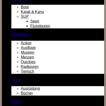
Boot
Kajak & Kanu
SUP
Seen
Flusstouren
Aktivitäten
Action
Ausflüge
Museen
Messen
Quickies
Radtouren
Tierisch
Tests
Ausrüstung
Bücher
Tipps