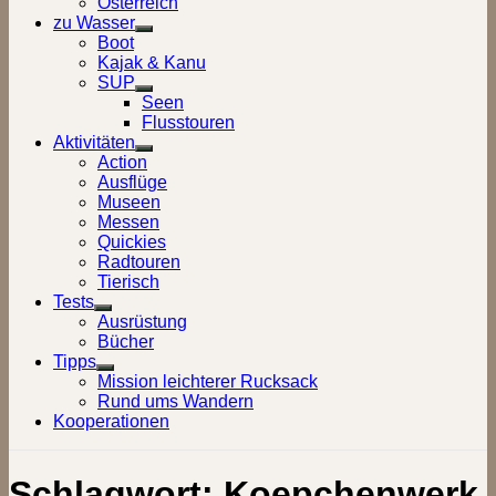
Österreich
zu Wasser
Show
Boot
sub
Kajak & Kanu
menu
SUP
Show
Seen
sub
Flusstouren
menu
Aktivitäten
Show
Action
sub
Ausflüge
menu
Museen
Messen
Quickies
Radtouren
Tierisch
Tests
Show
Ausrüstung
sub
Bücher
menu
Tipps
Show
Mission leichterer Rucksack
sub
Rund ums Wandern
menu
Kooperationen
Schlagwort:
Koepchenwerk