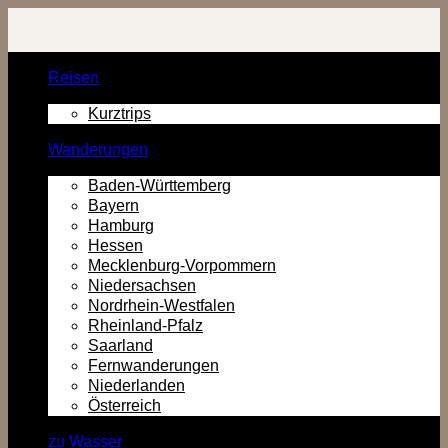
Zurück
zum
Inhalt
Reisen
Kurztrips
Wanderungen
Baden-Württemberg
Bayern
Hamburg
Hessen
Mecklenburg-Vorpommern
Niedersachsen
Nordrhein-Westfalen
Rheinland-Pfalz
Saarland
Fernwanderungen
Niederlanden
Österreich
zu Wasser