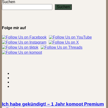
Hengsteysee
Suchen
zur
Suchen
Ruine
Hohensyburg
bei
Hagen
&
Folge mir auf
Dortmund
Ich habe gekündigt! – 1 Jahr komoot Premium