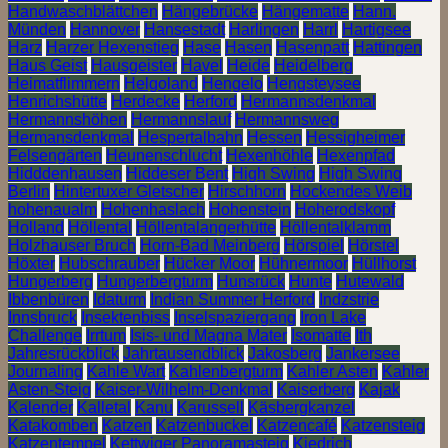
Handwaschblättchen
Hängebrücke
Hängematte
Hann.
Münden
Hannover
Hansestadt
Harlingen
Harrl
Hartigsee
Harz
Harzer Hexenstieg
Hase
Hasen
Hasenpatt
Hattingen
Haus Geist
Hausgeister
Havel
Heide
Heidelberg
Heimatflimmern
Helgoland
Hengelo
Hengsteysee
Henrichshütte
Herdecke
Herford
Hermannsdenkmal
Hermannshöhen
Hermannslauf
Hermannsweg
Hermansdenkmal
Hespertalbahn
Hessen
Hessigheimer
Felsengärten
Heunenschlucht
Hexenhöhle
Hexenpfad
Hidddenhausen
Hiddeser Bent
High Swing
High Swing
Berlin
Hintertuxer Gletscher
Hirschhorn
Hockendes Weib
hohenaualm
Hohenhaslach
Hohenstein
Hoherodskopf
Holland
Höllental
Höllentalangerhütte
Höllentalklamm
Holzhauser Bruch
Horn-Bad Meinberg
Hörspiel
Hörstel
Höxter
Hubschrauber
Hücker Moor
Hühnermoor
Hüllhorst
Hungerberg
Hungerbergturm
Hunsrück
Hunte
Hutewald
Ibbenbüren
Idaturm
Indian Summer Herford
Indzstrie
Innsbruck
Insektenbiss
Inselspaziergang
Iron Lake
Challenge
Irrtum
Isis- und Magna Mater
Isomatte
Ith
Jahresrückblick
Jahrtausendblick
Jakosberg
Jankersee
Journaling
Kahle Wart
Kahlenbergturm
Kahler Asten
Kahler
Asten-Steig
Kaiser-Wilhelm-Denkmal
Kaiserberg
Kajak
Kalender
Kalletal
Kanu
Karussell
Käsbergkanzel
Katakomben
Katzen
Katzenbuckel
Katzencafé
Katzensteig
Katzentempel
Kettwiger Panoramasteig
Kiedrich