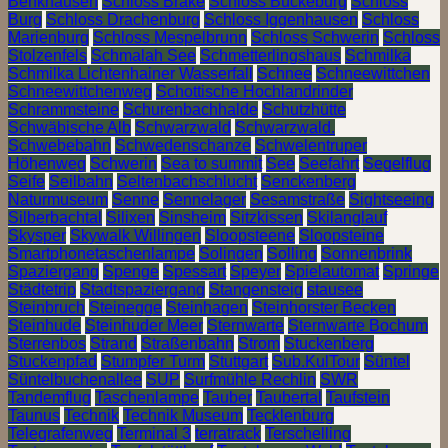
Benkhausen
Schloss Brake
Schloss Bückeburg
Schloss
Burg
Schloss Drachenburg
Schloss Iggenhausen
Schloss
Marienburg
Schloss Mespelbrunn
Schloss Schwerin
Schloss
Stolzenfels
Schmalah See
Schmetterlingshaus
Schmilka
Schmilka Lichtenhainer Wasserfall
Schnee
Schneewittchen
Schneewittchenweg
Schottische Hochlandrinder
Schrammsteine
Schurenbachhalde
Schutzhütte
Schwäbische Alb
Schwarzwald
Schwarzwald.
Schwebebahn
Schwedenschanze
Schwelentruper
Höhenweg
Schwerin
Sea to summit
See
Seefahrt
Segelflug
Seife
Seilbahn
Seltenbachschlucht
Senckenberg
Naturmuseum
Senne
Sennelager
Sesamstraße
Sightseeing
Silberbachtal
Silixen
Sinsheim
Sitzkissen
Skilanglauf
Skysper
Skywalk Willingen
Sloopsteene
Sloopsteine
Smartphonetaschenlampe
Solingen
Solling
Sonnenbrink
Spaziergang
Spenge
Spessart
Speyer
Spielautomat
Springe
Städtetrip
Stadtspaziergang
Stangensteig
stausee
Steinbruch
Steinegge
Steinhagen
Steinhorster Becken
Steinhude
Steinhuder Meer
Sternwarte
Sternwarte Bochum
Sterrenbos
Strand
Straßenbahn
Strom
Stuckenberg
Stuckenpfad
Stumpfer Turm
Stuttgart
Sub.KulTour
Süntel
Süntelbuchenallee
SUP
Surfmühle Rechlin
SWR
Tandemflug
Taschenlampe
Tauber
Taubertal
Taufstein
Taunus
Technik
Technik Museum
Tecklenburg
Telegrafenweg
Terminal 3
terratrack
Terschelling