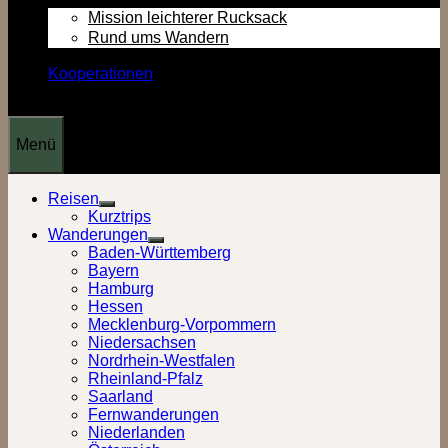
Mission leichterer Rucksack
Rund ums Wandern
Kooperationen
Menü
Reisen
Show
Kurztrips
sub
Wanderungen
menu
Show
Baden-Württemberg
sub
Bayern
menu
Hamburg
Hessen
Mecklenburg-Vorpommern
Niedersachsen
Nordrhein-Westfalen
Rheinland-Pfalz
Saarland
Fernwanderungen
Niederlanden