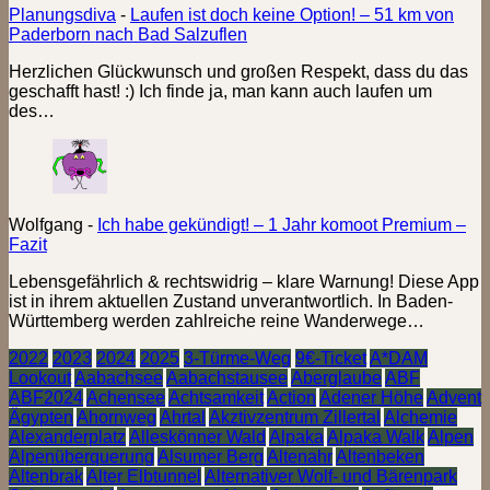
Planungsdiva
-
Laufen ist doch keine Option! – 51 km von
Paderborn nach Bad Salzuflen
Herzlichen Glückwunsch und großen Respekt, dass du das
geschafft hast! :) Ich finde ja, man kann auch laufen um
des…
Wolfgang
-
Ich habe gekündigt! – 1 Jahr komoot Premium –
Fazit
Lebensgefährlich & rechtswidrig – klare Warnung! Diese App
ist in ihrem aktuellen Zustand unverantwortlich. In Baden-
Württemberg werden zahlreiche reine Wanderwege…
2022
2023
2024
2025
3-Türme-Weg
9€-Ticket
A*DAM
Lookout
Aabachsee
Aabachstausee
Aberglaube
ABF
ABF2024
Achensee
Achtsamkeit
Action
Adener Höhe
Advent
Ägypten
Ahornweg
Ahrtal
Akztivzentrum Zillertal
Alchemie
Alexanderplatz
Alleskönner Wald
Alpaka
Alpaka Walk
Alpen
Alpenüberquerung
Alsumer Berg
Altenahr
Altenbeken
Altenbrak
Alter Elbtunnel
Alternativer Wolf- und Bärenpark