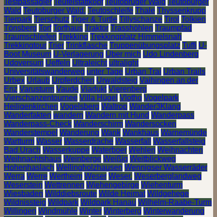
Testpassagier
Teufelstättkopf
Teutobruger Wald
Teutoburger
Wald
Teutoburger Wald.
Teutoschleife
Thale
Thyssenkrupp
Tierpark
Tierschutz
Tiger & Turtle
Tillyschanze
Tirol
Tolkien
Tönsberg
Torf
Torfhaus
Traktor
Trasshöhlen
Traumpfad
Traumschleifen
Trekking
Trekkingplatz Himmelsnah
Trekkingtour
Trier
Trinkflasche
Truppenübungsplatz
Tuffi
U-
Boot Museum
U-Verlagerung
Über mich
Udo Lindenberg
Udoversum
Ueffeln
Ultraleicht
ultralight
Universitätswanderweg
unter Tage
Urban Trai
Urban Trails
Urbex
Urlaub
Urpferdchen
Urwaldsteig
Vaihingen an der
Enz
Varusturm
Vaude
Viadukt
Vierenberg
Vierschanzentournee
Villa Hügel
Vlotho
Vogelpark
Heiligenkirchen
Vogelsberg
Waltrop
Wander3Klang
Wanderfakten
wandern
Wandern mit Hund
Wanderpass
Wanderpass-Check
Wanderschirm
Wandersocken
Wanderstempel
Wanderung
Wank
Wankhaus
Warnemünde
Wartturm
Wasser
Wasserdrache
Wasserfall
Wasserfallsteig
Bad Urach
Wasserkuppe
Waterboer
Wehlen
Weihnachten
Weihnachtshaus
Weinberge
Weißig
Weitblickweg
Hohenhaslach
Wellingholzhausen
Wennigser Wasserräder
Werra
Werre
Wertheim
Weser
Weser.
Weserberglandweg
Weserstein
Wettrennen
Wiehengebirge
Wiehenturm
Wiesbaden
Wilddiebsroute
Wilde Heimat
Wildgehege
Wildnissteig
Wildpark
Wildpark Hanau
Wilhelm-Raabe-Turm
Willingen
Windmühle
Winter
Winterberg
Winterwanderung