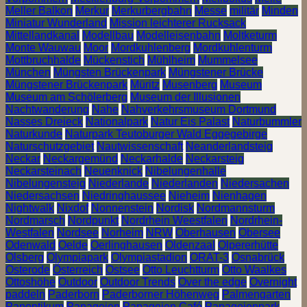
Meller Balkon
Merkur
Merkurbergbahn
Messe
militär
Minden
Miniatur Wunderland
Mission leichterer Rucksack
Mittellandkanal
Modellbau
Modelleisenbahn
Moltketurm
Monte Wauwau
Moor
Mordkuhlenberg
Mordkuhlenturm
Mottbruchhalde
Mückenstich
Mühlheim
Mummelsee
München
Müngsten Brückenpark
Müngstener Brücke
Müngstener Brückenpark
Müritz
Musenberg
Museum
Museum am Schölerberg
Museum der Illusionen
Nachtwanderung
Nahe
Nahverkehrsmuseum Dortmund
Nasses Dreieck
Nationalpark
Natur Eis Palast
Naturbummler
Naturkunde
Naturpark Teutoburger Wald Eggegebirge
Naturschutzgebiet
Nautwissenschaft
Neanderlandsteig
Neckar
Neckargemünd
Neckarhalde
Neckarsteig
Neckarsteinach
Neuenknick
Nibelungenhalle
Nibelungensteig
Niederlande
Niederlanden
Niedersachen
Niedersachsen
Niedringhaussee
Nieheim
Nienhagen
Nightwalk
Nixdof
Nonnenstein
Nordisk
Nordmannsturm
Nordmarsch
Nordpunkt
Nordrhein Weestfalen
Nordrhein-
Westfalen
Nordsee
Norheim
NRW
Oberhausen
Obersee
Odenwald
Oelde
Oerlinghausen
Oldenzaal
Olpererhütte
Olsberg
Olympiapark
Olympiastadion
ORAT-3
Osnabrück
Osterode
Österreich
Ostsee
Otto Leuchtturm
Otto Waalkes
Ottoshöhe
Outdoor
Outdoor Trends
Over the edge
Overnight
paddeln
Paderborn
Paderborner Höhenweg
Palmengarten
Panoptikum
Papageien
Papageien Café
Papageienpark