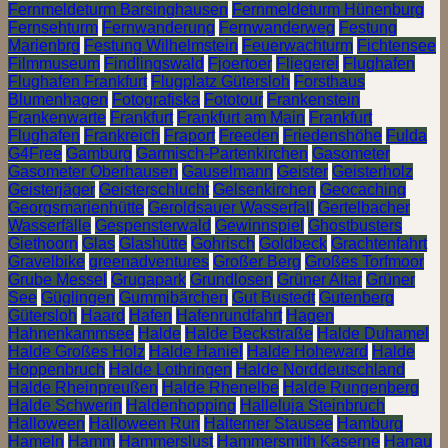
Fernmeldeturm Barsinghausen
Fernmeldeturm Hünenburg
Fernsehturm
Fernwanderung
Fernwanderweg
Festung
Marienbrg
Festung Wilhelmstein
Feuerwachturm
Fichtensee
Filmmuseum
Findlingswald
Fjoertoer
Fliegerei
Flughafen
Flughafen Frankfurt
Flugplatz Gütersloh
Forsthaus
Blumenhagen
Fotografiska
Fototour
Frankenstein
Frankenwarte
Frankfurt
Frankfurt am Main
Frankfurt
Flughafen
Frankreich
Fraport
Freeden
Friedenshöhe
Fulda
G4Free
Gamburg
Garmisch-Partenkirchen
Gasometer
Gasometer Oberhausen
Gauselmann
Geister
Geisterholz
Geisterjäger
Geisterschlucht
Gelsenkirchen
Geocaching
Georgsmarienhütte
Geroldsauer Wasserfall
Gertelbacher
Wasserfälle
Gespensterwald
Gewinnspiel
Ghostbusters
Giethoorn
Glas
Glashütte
Gohrisch
Goldbeck
Grachtenfahrt
Gravelbike
greenadventures
Großer Berg
Großes Torfmoor
Grube Messel
Grugapark
Grundlosen
Grüner Altar
Grüner
See
Güglingen
Gummibärchen
Gut Bustedt
Gutenberg
Gütersloh
Haard
Hafen
Hafenrundfahrt
Hagen
Hahnenkammsee
Halde
Halde Beckstraße
Halde Duhamel
Halde Großes Holz
Halde Haniel
Halde Hoheward
Halde
Hoppenbruch
Halde Lothringen
Halde Norddeutschland
Halde Rheinpreußen
Halde Rhenelbe
Halde Rungenberg
Halde Schwerin
Haldenhopping
Halleluja Steinbruch
Halloween
Halloween Run
Halterner Stausee
Hamburg
Hameln
Hamm
Hammerslust
Hammersmith Kaserne
Hanau