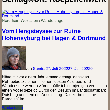
Nordrhein-Westfalen
/
Wanderungen
Vom Hengsteysee zur Ruine
Hohensyburg bei Hagen & Dortmund
von
Sandra
27. Juli 2022
27. Juli 2022
0
Hätte mir vor einem Jahr jemand gesagt, dass das
Ruhrgebiet zu einem meiner liebsten Ausflugs- und
Wanderziele werden würde, hätte ich demjenigen vermutlich
einen Vogel gezeigt. Durch den Besuch im Landschaftspark
Duisburg und dem der Ausstellung „Das zerbrechliche
Paradies“ im …
Vom
Weiterlesen