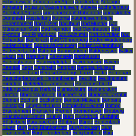
Schwarzwald
Ammergauer Alpen
Amsterdam
Anfänger
Annaturm
Aquarius Wassermuseum
Asbeke
Aschaffenburg
Auenland Alpakas
Auenlandschaft Hohenrode
Augustdorfer
Dünenfeld
Ausstellung
Automat
Automuseum Melle
Babenhausen
Bad Essen
Bad Iburg
Bad Münder
Bad
Münster am Stein
Bad Nenndorf
Bad Oeynhausen
Bad
Pyrmont
Bad Rippoldsau
Bad Salzufeln
Bad Salzuflen
Bad
Schandau
Bad Urach
Bad Wünnenberg
Baden Württemberg
Baden-Baden
Baden-Württemberg
Baden-Württemberg.
Badesee Lahde
Bahnhof
Bahnwandern
Baldeneysee
Balker
Busch
Bär
Bärenkopf
Bärenstein
Barkhausen
Barsinghausen
Baumwipfelpfad
Bavenhausen
Bayern
Beautail
Bega
Bensheim
Bergbau
Bergbau Museum
Bergisches Land
Bergisel Sprungschanze
Berlin
Bernepark
Besucherbergwerk Kleinenbremen
Beutling
Beutlingsturm
Bielefeld
Bielefelder Lämmerweg
Bielsteinschlucht
Bildungscampus Herford
Bismarckturm
Bismarckturm
Herford
Bloggerwandern
Blücherfelsen
Bluetooth Tastatur
Blumen
Bochum
Bockshorn
Bonbon Museum
Bonbons
Bonstapel
Borgholzhausen
Botanischer Garten
Bottrop
Brackenheim
Bramsche
Bremen
Bremerhaven
Breuberg
Bruchhauser Steine
Brücke
Buch
Buchdruck
Buchtipp
Bückeburg
Bugaboo Cup
Bühlertal
Bünde
Buntenbock
Büren
Burg
Burg Blankenhorn
Burg Breuberg
Burg
Frankenstein
Burg Freudenberg
Burg Limberg
Burg