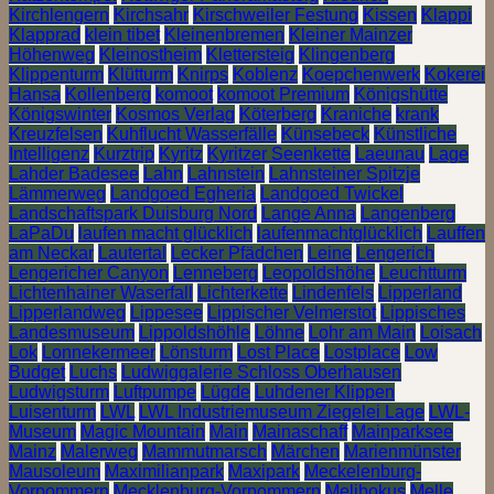
Kirchlengern
Kirchsahr
Kirschweiler Festung
Kissen
Klappi
Klapprad
klein tibet
Kleinenbremen
Kleiner Mainzer
Höhenweg
Kleinostheim
Klettersteig
Klingenberg
Klippenturm
Klütturm
Knirps
Koblenz
Koepchenwerk
Kokerei
Hansa
Kollenberg
komoot
komoot Premium
Königshütte
Königswinter
Kosmos Verlag
Köterberg
Kraniche
krank
Kreuzfelsen
Kuhflucht Wasserfälle
Künsebeck
Künstliche
Intelligenz
Kurztrip
Kyritz
Kyritzer Seenkette
Laeunau
Lage
Lahder Badesee
Lahn
Lahnstein
Lahnsteiner Spitzje
Lämmerweg
Landgoed Egheria
Landgoed Twickel
Landschaftspark Duisburg Nord
Lange Anna
Langenberg
LaPaDu
laufen macht glücklich
laufenmachtglücklich
Lauffen
am Neckar
Lautertal
Lecker Pfädchen
Leine
Lengerich
Lengericher Canyon
Lenneberg
Leopoldshöhe
Leuchtturm
Lichtenhainer Waserfall
Lichterkette
Lindenfels
Lipperland
Lipperlandweg
Lippesee
Lippischer Velmerstot
Lippisches
Landesmuseum
Lippoldshöhle
Löhne
Lohr am Main
Loisach
Lok
Lonnekermeer
Lönsturm
Lost Place
Lostplace
Low
Budget
Luchs
Ludwiggalerie Schloss Oberhausen
Ludwigsturm
Luftpumpe
Lügde
Luhdener Klippen
Luisenturm
LWL
LWL Industriemuseum Ziegelei Lage
LWL-
Museum
Magic Mountain
Main
Mainaschaff
Mainparksee
Mainz
Malerweg
Mammutmarsch
Märchen
Marienmünster
Mausoleum
Maximilianpark
Maxipark
Meckelenburg-
Vorpommern
Mecklenburg-Vorpommern
Melibokus
Melle