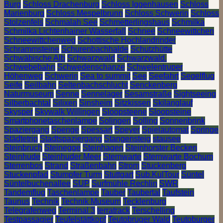
Burg
Schloss Drachenburg
Schloss Iggenhausen
Schloss
Marienburg
Schloss Mespelbrunn
Schloss Schwerin
Schloss
Stolzenfels
Schmalah See
Schmetterlingshaus
Schmilka
Schmilka Lichtenhainer Wasserfall
Schnee
Schneewittchen
Schneewittchenweg
Schottische Hochlandrinder
Schrammsteine
Schurenbachhalde
Schutzhütte
Schwäbische Alb
Schwarzwald
Schwarzwald.
Schwebebahn
Schwedenschanze
Schwelentruper
Höhenweg
Schwerin
Sea to summit
See
Seefahrt
Segelflug
Seife
Seilbahn
Seltenbachschlucht
Senckenberg
Naturmuseum
Senne
Sennelager
Sesamstraße
Sightseeing
Silberbachtal
Silixen
Sinsheim
Sitzkissen
Skilanglauf
Skysper
Skywalk Willingen
Sloopsteene
Sloopsteine
Smartphonetaschenlampe
Solingen
Solling
Sonnenbrink
Spaziergang
Spenge
Spessart
Speyer
Spielautomat
Springe
Städtetrip
Stadtspaziergang
Stangensteig
stausee
Steinbruch
Steinegge
Steinhagen
Steinhorster Becken
Steinhude
Steinhuder Meer
Sternwarte
Sternwarte Bochum
Sterrenbos
Strand
Straßenbahn
Strom
Stuckenberg
Stuckenpfad
Stumpfer Turm
Stuttgart
Sub.KulTour
Süntel
Süntelbuchenallee
SUP
Surfmühle Rechlin
SWR
Tandemflug
Taschenlampe
Tauber
Taubertal
Taufstein
Taunus
Technik
Technik Museum
Tecklenburg
Telegrafenweg
Terminal 3
terratrack
Terschelling
Testpassagier
Teufelstättkopf
Teutobruger Wald
Teutoburger