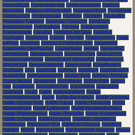
Fernsehturm
Fernwanderung
Fernwanderweg
Festung
Marienbrg
Festung Wilhelmstein
Feuerwachturm
Fichtensee
Filmmuseum
Findlingswald
Fjoertoer
Fliegerei
Flughafen
Flughafen Frankfurt
Flugplatz Gütersloh
Forsthaus
Blumenhagen
Fotografiska
Fototour
Frankenstein
Frankenwarte
Frankfurt
Frankfurt am Main
Frankfurt
Flughafen
Frankreich
Fraport
Freeden
Friedenshöhe
Fulda
G4Free
Gamburg
Garmisch-Partenkirchen
Gasometer
Gasometer Oberhausen
Gauselmann
Geister
Geisterholz
Geisterjäger
Geisterschlucht
Gelsenkirchen
Geocaching
Georgsmarienhütte
Geroldsauer Wasserfall
Gertelbacher
Wasserfälle
Gespensterwald
Gewinnspiel
Ghostbusters
Giethoorn
Glas
Glashütte
Gohrisch
Goldbeck
Grachtenfahrt
Gravelbike
greenadventures
Großer Berg
Großes Torfmoor
Grube Messel
Grugapark
Grundlosen
Grüner Altar
Grüner
See
Güglingen
Gummibärchen
Gut Bustedt
Gutenberg
Gütersloh
Haard
Hafen
Hafenrundfahrt
Hagen
Hahnenkammsee
Halde
Halde Beckstraße
Halde Duhamel
Halde Großes Holz
Halde Haniel
Halde Hoheward
Halde
Hoppenbruch
Halde Lothringen
Halde Norddeutschland
Halde Rheinpreußen
Halde Rhenelbe
Halde Rungenberg
Halde Schwerin
Haldenhopping
Halleluja Steinbruch
Halloween
Halloween Run
Halterner Stausee
Hamburg
Hameln
Hamm
Hammerslust
Hammersmith Kaserne
Hanau