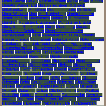
Meller Balkon
Merkur
Merkurbergbahn
Messe
militär
Minden
Miniatur Wunderland
Mission leichterer Rucksack
Mittellandkanal
Modellbau
Modelleisenbahn
Moltketurm
Monte Wauwau
Moor
Mordkuhlenberg
Mordkuhlenturm
Mottbruchhalde
Mückenstich
Mühlheim
Mummelsee
München
Müngsten Brückenpark
Müngstener Brücke
Müngstener Brückenpark
Müritz
Musenberg
Museum
Museum am Schölerberg
Museum der Illusionen
Nachtwanderung
Nahe
Nahverkehrsmuseum Dortmund
Nasses Dreieck
Nationalpark
Natur Eis Palast
Naturbummler
Naturkunde
Naturpark Teutoburger Wald Eggegebirge
Naturschutzgebiet
Nautwissenschaft
Neanderlandsteig
Neckar
Neckargemünd
Neckarhalde
Neckarsteig
Neckarsteinach
Neuenknick
Nibelungenhalle
Nibelungensteig
Niederlande
Niederlanden
Niedersachen
Niedersachsen
Niedringhaussee
Nieheim
Nienhagen
Nightwalk
Nixdof
Nonnenstein
Nordisk
Nordmannsturm
Nordmarsch
Nordpunkt
Nordrhein Weestfalen
Nordrhein-
Westfalen
Nordsee
Norheim
NRW
Oberhausen
Obersee
Odenwald
Oelde
Oerlinghausen
Oldenzaal
Olpererhütte
Olsberg
Olympiapark
Olympiastadion
ORAT-3
Osnabrück
Osterode
Österreich
Ostsee
Otto Leuchtturm
Otto Waalkes
Ottoshöhe
Outdoor
Outdoor Trends
Over the edge
Overnight
paddeln
Paderborn
Paderborner Höhenweg
Palmengarten
Panoptikum
Papageien
Papageien Café
Papageienpark