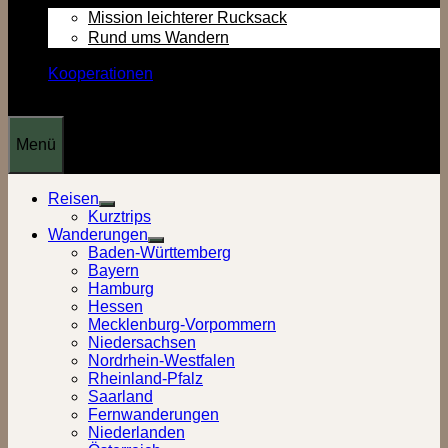
Mission leichterer Rucksack
Rund ums Wandern
Kooperationen
Menü
Reisen
Show
Kurztrips
sub
Wanderungen
menu
Show
Baden-Württemberg
sub
Bayern
menu
Hamburg
Hessen
Mecklenburg-Vorpommern
Niedersachsen
Nordrhein-Westfalen
Rheinland-Pfalz
Saarland
Fernwanderungen
Niederlanden