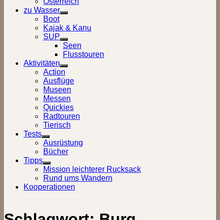
Österreich
zu Wasser
Show
Boot
sub
Kajak & Kanu
menu
SUP
Show
Seen
sub
Flusstouren
menu
Aktivitäten
Show
Action
sub
Ausflüge
menu
Museen
Messen
Quickies
Radtouren
Tierisch
Tests
Show
Ausrüstung
sub
Bücher
menu
Tipps
Show
Mission leichterer Rucksack
sub
Rund ums Wandern
menu
Kooperationen
Schlagwort:
Burg