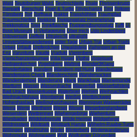
Wald
Teutoburger Wald.
Teutoschleife
Thale
Thyssenkrupp
Tierpark
Tierschutz
Tiger & Turtle
Tillyschanze
Tirol
Tolkien
Tönsberg
Torf
Torfhaus
Traktor
Trasshöhlen
Traumpfad
Traumschleifen
Trekking
Trekkingplatz Himmelsnah
Trekkingtour
Trier
Trinkflasche
Truppenübungsplatz
Tuffi
U-
Boot Museum
U-Verlagerung
Über mich
Udo Lindenberg
Udoversum
Ueffeln
Ultraleicht
ultralight
Universitätswanderweg
unter Tage
Urban Trai
Urban Trails
Urbex
Urlaub
Urpferdchen
Urwaldsteig
Vaihingen an der
Enz
Varusturm
Vaude
Viadukt
Vierenberg
Vierschanzentournee
Villa Hügel
Vlotho
Vogelpark
Heiligenkirchen
Vogelsberg
Waltrop
Wander3Klang
Wanderfakten
wandern
Wandern mit Hund
Wanderpass
Wanderpass-Check
Wanderschirm
Wandersocken
Wanderstempel
Wanderung
Wank
Wankhaus
Warnemünde
Wartturm
Wasser
Wasserdrache
Wasserfall
Wasserfallsteig
Bad Urach
Wasserkuppe
Waterboer
Wehlen
Weihnachten
Weihnachtshaus
Weinberge
Weißig
Weitblickweg
Hohenhaslach
Wellingholzhausen
Wennigser Wasserräder
Werra
Werre
Wertheim
Weser
Weser.
Weserberglandweg
Weserstein
Wettrennen
Wiehengebirge
Wiehenturm
Wiesbaden
Wilddiebsroute
Wilde Heimat
Wildgehege
Wildnissteig
Wildpark
Wildpark Hanau
Wilhelm-Raabe-Turm
Willingen
Windmühle
Winter
Winterberg
Winterwanderung
Wohnmobil
Wohnwagen
Wolf
Wolfcenter Dörverden