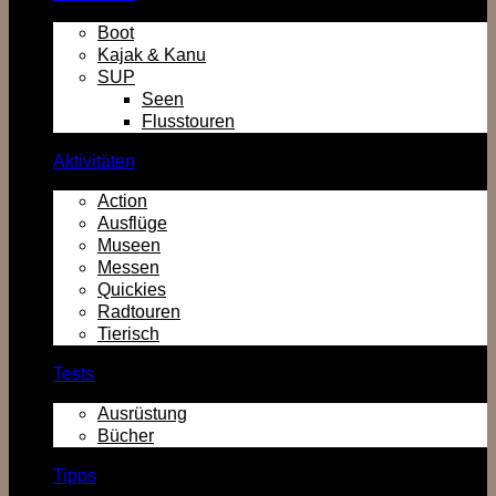
Boot
Kajak & Kanu
SUP
Seen
Flusstouren
Aktivitäten
Action
Ausflüge
Museen
Messen
Quickies
Radtouren
Tierisch
Tests
Ausrüstung
Bücher
Tipps