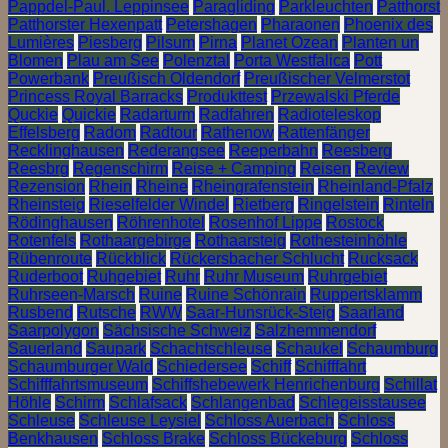
Pappdel-Paul. Leppinsee
Paragliding
Parkleuchten
Patthorst
Patthorster Hexenpatt
Petershagen
Pharaonen
Phoenix des
Lumières
Piesberg
Pilsum
Pirna
Planet Ozean
Planten un
Blomen
Plau am See
Polenztal
Porta Westfalica
Pott
Powerbank
Preußisch Oldendorf
Preußischer Velmerstot
Princess Royal Barracks
Produkttest
Przewalski Pferde
Quckie
Quickie
Radarturm
Radfahren
Radioteleskop
Effelsberg
Radom
Radtour
Rathenow
Rattenfänger
Recklinghausen
Rederangsee
Reeperbahn
Reesberg
Reesbrg
Regenschirm
Reise + Camping
Reisen
Review
Rezension
Rhein
Rheine
Rheingrafenstein
Rheinland-Pfalz
Rheinsteig
Rieselfelder Windel
Rietberg
Ringelstein
Rinteln
Rödinghausen
Röhrenhotel
Rosenhof Lippe
Rostock
Rotenfels
Rothaargebirge
Rothaarsteig
Rothesteinhöhle
Rübenroute
Rückblick
Rückersbacher Schlucht
Rucksack
Ruderboot
Ruhgebiet
Ruhr
Ruhr Museum
Ruhrgebiet
Ruhrseen-Marsch
Ruine
Ruine Schönrain
Ruppertsklamm
Rusbend
Rutsche
RWW
Saar-Hunsrück-Steig
Saarland
Saarpolygon
Sächsische Schweiz
Salzhemmendorf
Sauerland
Saupark
Schachtschleuse
Schaukel
Schaumburg
Schaumburger Wald
Schiedersee
Schiff
Schifffahrt
Schifffahrtsmuseum
Schiffshebewerk Henrichenburg
Schillat
Höhle
Schirm
Schlafsack
Schlangenbad
Schlegeisstausee
Schleuse
Schleuse Leysiel
Schloss Auerbach
Schloss
Benkhausen
Schloss Brake
Schloss Bückeburg
Schloss