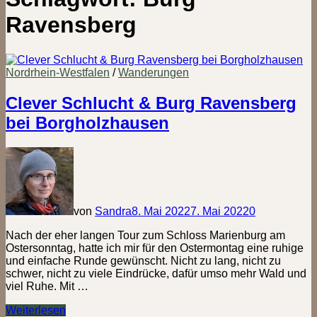
Ravensberg
Nordrhein-Westfalen
/
Wanderungen
Clever Schlucht & Burg Ravensberg
bei Borgholzhausen
von
Sandra
8. Mai 2022
7. Mai 2022
0
Nach der eher langen Tour zum Schloss Marienburg am
Ostersonntag, hatte ich mir für den Ostermontag eine ruhige
und einfache Runde gewünscht. Nicht zu lang, nicht zu
schwer, nicht zu viele Eindrücke, dafür umso mehr Wald und
viel Ruhe. Mit …
Clever
Weiterlesen