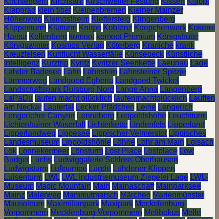
Kirchlengern
Kirchsahr
Kirschweiler Festung
Kissen
Klappi
Klapprad
klein tibet
Kleinenbremen
Kleiner Mainzer
Höhenweg
Kleinostheim
Klettersteig
Klingenberg
Klippenturm
Klütturm
Knirps
Koblenz
Koepchenwerk
Kokerei
Hansa
Kollenberg
komoot
komoot Premium
Königshütte
Königswinter
Kosmos Verlag
Köterberg
Kraniche
krank
Kreuzfelsen
Kuhflucht Wasserfälle
Künsebeck
Künstliche
Intelligenz
Kurztrip
Kyritz
Kyritzer Seenkette
Laeunau
Lage
Lahder Badesee
Lahn
Lahnstein
Lahnsteiner Spitzje
Lämmerweg
Landgoed Egheria
Landgoed Twickel
Landschaftspark Duisburg Nord
Lange Anna
Langenberg
LaPaDu
laufen macht glücklich
laufenmachtglücklich
Lauffen
am Neckar
Lautertal
Lecker Pfädchen
Leine
Lengerich
Lengericher Canyon
Lenneberg
Leopoldshöhe
Leuchtturm
Lichtenhainer Waserfall
Lichterkette
Lindenfels
Lipperland
Lipperlandweg
Lippesee
Lippischer Velmerstot
Lippisches
Landesmuseum
Lippoldshöhle
Löhne
Lohr am Main
Loisach
Lok
Lonnekermeer
Lönsturm
Lost Place
Lostplace
Low
Budget
Luchs
Ludwiggalerie Schloss Oberhausen
Ludwigsturm
Luftpumpe
Lügde
Luhdener Klippen
Luisenturm
LWL
LWL Industriemuseum Ziegelei Lage
LWL-
Museum
Magic Mountain
Main
Mainaschaff
Mainparksee
Mainz
Malerweg
Mammutmarsch
Märchen
Marienmünster
Mausoleum
Maximilianpark
Maxipark
Meckelenburg-
Vorpommern
Mecklenburg-Vorpommern
Melibokus
Melle