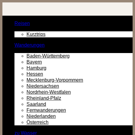
Zurück
zum
Inhalt
Reisen
Kurztrips
Wanderungen
Baden-Württemberg
Bayern
Hamburg
Hessen
Mecklenburg-Vorpommern
Niedersachsen
Nordrhein-Westfalen
Rheinland-Pfalz
Saarland
Fernwanderungen
Niederlanden
Österreich
zu Wasser