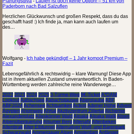
Planungsdiva
-
Laufen ist doch keine Option! – 51 km von
Paderborn nach Bad Salzuflen
Herzlichen Glückwunsch und großen Respekt, dass du das
geschafft hast! :) Ich finde ja, man kann auch laufen um
des…
Wolfgang
-
Ich habe gekündigt! – 1 Jahr komoot Premium –
Fazit
Lebensgefährlich & rechtswidrig – klare Warnung! Diese App
ist in ihrem aktuellen Zustand unverantwortlich. In Baden-
Württemberg werden zahlreiche reine Wanderwege…
2022
2023
2024
2025
3-Türme-Weg
9€-Ticket
A*DAM
Lookout
Aabachsee
Aabachstausee
Aberglaube
ABF
ABF2024
Achensee
Achtsamkeit
Action
Adener Höhe
Advent
Ägypten
Ahornweg
Ahrtal
Akztivzentrum Zillertal
Alchemie
Alexanderplatz
Alleskönner Wald
Alpaka
Alpaka Walk
Alpen
Alpenüberquerung
Alsumer Berg
Altenahr
Altenbeken
Altenbrak
Alter Elbtunnel
Alternativer Wolf- und Bärenpark
Schwarzwald
Ammergauer Alpen
Amsterdam
Anfänger