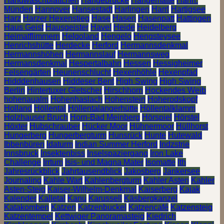
Handwaschblättchen
Hängebrücke
Hängematte
Hann.
Münden
Hannover
Hansestadt
Harlingen
Harrl
Hartigsee
Harz
Harzer Hexenstieg
Hase
Hasen
Hasenpatt
Hattingen
Haus Geist
Hausgeister
Havel
Heide
Heidelberg
Heimatflimmern
Helgoland
Hengelo
Hengsteysee
Henrichshütte
Herdecke
Herford
Hermannsdenkmal
Hermannshöhen
Hermannslauf
Hermannsweg
Hermansdenkmal
Hespertalbahn
Hessen
Hessigheimer
Felsengärten
Heunenschlucht
Hexenhöhle
Hexenpfad
Hidddenhausen
Hiddeser Bent
High Swing
High Swing
Berlin
Hintertuxer Gletscher
Hirschhorn
Hockendes Weib
hohenaualm
Hohenhaslach
Hohenstein
Hoherodskopf
Holland
Höllental
Höllentalangerhütte
Höllentalklamm
Holzhauser Bruch
Horn-Bad Meinberg
Hörspiel
Hörstel
Höxter
Hubschrauber
Hücker Moor
Hühnermoor
Hüllhorst
Hungerberg
Hungerbergturm
Hunsrück
Hunte
Hutewald
Ibbenbüren
Idaturm
Indian Summer Herford
Indzstrie
Innsbruck
Insektenbiss
Inselspaziergang
Iron Lake
Challenge
Irrtum
Isis- und Magna Mater
Isomatte
Ith
Jahresrückblick
Jahrtausendblick
Jakosberg
Jankersee
Journaling
Kahle Wart
Kahlenbergturm
Kahler Asten
Kahler
Asten-Steig
Kaiser-Wilhelm-Denkmal
Kaiserberg
Kajak
Kalender
Kalletal
Kanu
Karussell
Käsbergkanzel
Katakomben
Katzen
Katzenbuckel
Katzencafé
Katzensteig
Katzentempel
Kettwiger Panoramasteig
Kiedrich