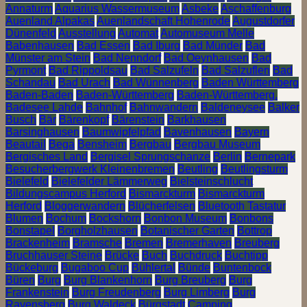
Annaturm
Aquarius Wassermuseum
Asbeke
Aschaffenburg
Auenland Alpakas
Auenlandschaft Hohenrode
Augustdorfer
Dünenfeld
Ausstellung
Automat
Automuseum Melle
Babenhausen
Bad Essen
Bad Iburg
Bad Münder
Bad
Münster am Stein
Bad Nenndorf
Bad Oeynhausen
Bad
Pyrmont
Bad Rippoldsau
Bad Salzufeln
Bad Salzuflen
Bad
Schandau
Bad Urach
Bad Wünnenberg
Baden Württemberg
Baden-Baden
Baden-Württemberg
Baden-Württemberg.
Badesee Lahde
Bahnhof
Bahnwandern
Baldeneysee
Balker
Busch
Bär
Bärenkopf
Bärenstein
Barkhausen
Barsinghausen
Baumwipfelpfad
Bavenhausen
Bayern
Beautail
Bega
Bensheim
Bergbau
Bergbau Museum
Bergisches Land
Bergisel Sprungschanze
Berlin
Bernepark
Besucherbergwerk Kleinenbremen
Beutling
Beutlingsturm
Bielefeld
Bielefelder Lämmerweg
Bielsteinschlucht
Bildungscampus Herford
Bismarckturm
Bismarckturm
Herford
Bloggerwandern
Blücherfelsen
Bluetooth Tastatur
Blumen
Bochum
Bockshorn
Bonbon Museum
Bonbons
Bonstapel
Borgholzhausen
Botanischer Garten
Bottrop
Brackenheim
Bramsche
Bremen
Bremerhaven
Breuberg
Bruchhauser Steine
Brücke
Buch
Buchdruck
Buchtipp
Bückeburg
Bugaboo Cup
Bühlertal
Bünde
Buntenbock
Büren
Burg
Burg Blankenhorn
Burg Breuberg
Burg
Frankenstein
Burg Freudenberg
Burg Limberg
Burg
Ravensberg
Burg Waldeck
Bürgstadt
Camping