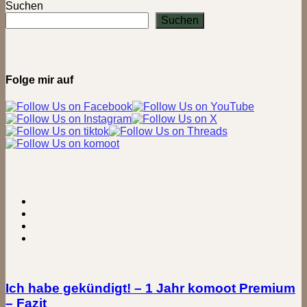
Schlucht
Suchen
&
Suchen
Burg
Ravensberg
bei
Borgholzhausen
Folge mir auf
Ich habe gekündigt! – 1 Jahr komoot Premium
– Fazit