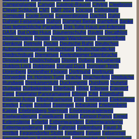
Campinglampe
Canyon
Castrop-Rauxel
Citytrip
Cleebronn
Clever Schlucht
CMT
CMT 2024
Cocoon
Collenburg
Computer
Coole Socke
Coppenbrügge
Dachs1
Dahn
Dahner Felsenland
Dahon
Dammer Berge
Dampflok
danke
Das terbrechliche Paradies
Das Tolle Haus am Edersee
DASA
Dat Ootto Huus
Daunenschuhe
Daytrip
Decathlon
Deilbachsteig
Deister
Deister Wanderpass
Deisterpforte
Denkmal
Detmold
Deuter
Deutsche Bahn
Deutsches
Automatenmuseum
Deutschland
Deutschlandticket
Diedrichsburg
Diemelsee
Dietesheimer Steinbrüche
Dinosaurier
Disdrichsburg
Dissen
Doberg
documenta
Doktors Lock
Doktorsee
Donald Duck
Donoper Teich
Dörenberg
Dörenther Klippen
Dortmund
Dortmung
Dörverden
Dr. Hönlein Turm
Drache
Drachenfeld
Dreibäche
Rundweg
Dreikaiserstuhl
Duckomenta
Duisburg
Dunetal
Durbeke
Durbekesteig
Eberbach
eBike
Edersee
Egestorf
Egge
Eggetaler Panoramaweg
Eibsee
Eifel
Eisenbahn
Eiserner Anton
Elbphilharmonie
Elde
Elektrizität
Elektroboot
Emden
Enger
Ensdorf
Eppingen
Erbeskopf
Erlebnisberg
Kappe
Erlebnisberg Sternrodt
Erlebniswanderweg
Eselwanderung
Espelkamp
Essen
Exmoor Ponys
Exped
Externsteine
Extertal
Extremwandern
Extremwanderng
Extremwanderung
Fähre
Fahrrad
Falkenburg
Faust Jr.
emittelt
Feggendorfer Stolln
Feldberg
Felsen
Felsenmer
Fernmeldeturm Barsinghausen
Fernmeldeturm Hünenburg