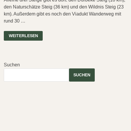
den Naturschätze Steig (36 km) und den Wildnis Steig (23
km). Außerdem gibt es noch den Viadukt Wanderweg mit
rund 30 …
ALTENBEKENER
WEITERLESEN
STEIGE
NO.
2
–
DER
WILDNISSTEIG
Suchen
SUCHEN