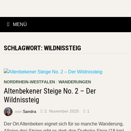
Zurück
zum
Inhalt
MENÜ
SCHLAGWORT:
WILDNISSTEIG
NORDRHEIN-WESTFALEN
/
WANDERUNGEN
Altenbekener Steige No. 2 – Der
Wildnissteig
von
Sandra
2. November 2025
1
Der Ort Altenbeken eignet sich für so manche Wanderung.
Alleine drei Steige gibt es dort: den Durbeke Steig (18 km),