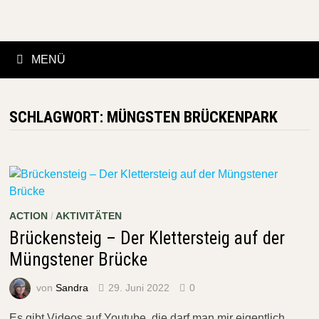
Zurück
zum
Inhalt
MENÜ
SCHLAGWORT:
MÜNGSTEN BRÜCKENPARK
ACTION
/
AKTIVITÄTEN
Brückensteig – Der Klettersteig auf der
Müngstener Brücke
von
Sandra
29. Juni 2022
0
Es gibt Videos auf Youtube, die darf man mir eigentlich