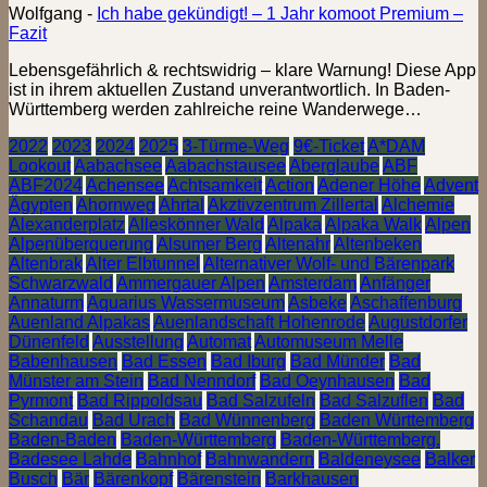
Wolfgang
-
Ich habe gekündigt! – 1 Jahr komoot Premium –
Fazit
Lebensgefährlich & rechtswidrig – klare Warnung! Diese App
ist in ihrem aktuellen Zustand unverantwortlich. In Baden-
Württemberg werden zahlreiche reine Wanderwege…
2022
2023
2024
2025
3-Türme-Weg
9€-Ticket
A*DAM
Lookout
Aabachsee
Aabachstausee
Aberglaube
ABF
ABF2024
Achensee
Achtsamkeit
Action
Adener Höhe
Advent
Ägypten
Ahornweg
Ahrtal
Akztivzentrum Zillertal
Alchemie
Alexanderplatz
Alleskönner Wald
Alpaka
Alpaka Walk
Alpen
Alpenüberquerung
Alsumer Berg
Altenahr
Altenbeken
Altenbrak
Alter Elbtunnel
Alternativer Wolf- und Bärenpark
Schwarzwald
Ammergauer Alpen
Amsterdam
Anfänger
Annaturm
Aquarius Wassermuseum
Asbeke
Aschaffenburg
Auenland Alpakas
Auenlandschaft Hohenrode
Augustdorfer
Dünenfeld
Ausstellung
Automat
Automuseum Melle
Babenhausen
Bad Essen
Bad Iburg
Bad Münder
Bad
Münster am Stein
Bad Nenndorf
Bad Oeynhausen
Bad
Pyrmont
Bad Rippoldsau
Bad Salzufeln
Bad Salzuflen
Bad
Schandau
Bad Urach
Bad Wünnenberg
Baden Württemberg
Baden-Baden
Baden-Württemberg
Baden-Württemberg.
Badesee Lahde
Bahnhof
Bahnwandern
Baldeneysee
Balker
Busch
Bär
Bärenkopf
Bärenstein
Barkhausen