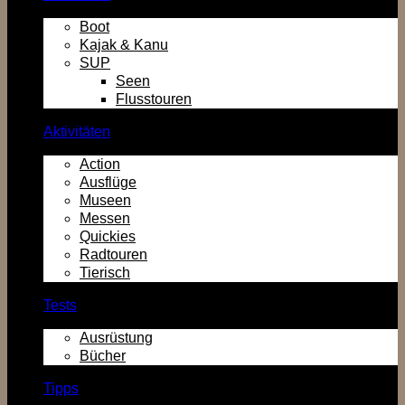
Boot
Kajak & Kanu
SUP
Seen
Flusstouren
Aktivitäten
Action
Ausflüge
Museen
Messen
Quickies
Radtouren
Tierisch
Tests
Ausrüstung
Bücher
Tipps