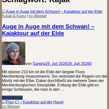
Kajak & Kanu
/
zu Wasser
Auge in Auge mit dem Schwan! –
Kajaktour auf der Elde
von
Sandra
29. Juli 2026
28. Juli 2026
0
Mit stolzen 210 km ist die Elde der längste Fluss
Mecklenburg-Vorpommerns. Sie verbindet die Region um die
Müritz mit der Elbe. Dabei durchfließt sie mehrere Seen der
Mecklenburgischen Seenplatte. Entlang der Elde gibt es
einige Schleusen, die man in den …
Auge
Weiterlesen
in
Auge
zu Wasser