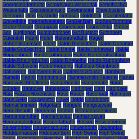
Georgsmarienhütte
Geroldsauer Wasserfall
Gertelbacher
Wasserfälle
Gespensterwald
Gewinnspiel
Ghostbusters
Giethoorn
Glas
Glashütte
Gohrisch
Goldbeck
Grachtenfahrt
Gravelbike
greenadventures
Großer Berg
Großes Torfmoor
Grube Messel
Grugapark
Grundlosen
Grüner Altar
Grüner
See
Güglingen
Gummibärchen
Gut Bustedt
Gutenberg
Gütersloh
Haard
Hafen
Hafenrundfahrt
Hagen
Hahnenkammsee
Halde
Halde Beckstraße
Halde Duhamel
Halde Großes Holz
Halde Haniel
Halde Hoheward
Halde
Hoppenbruch
Halde Lothringen
Halde Norddeutschland
Halde Rheinpreußen
Halde Rhenelbe
Halde Rungenberg
Halde Schwerin
Haldenhopping
Halleluja Steinbruch
Halloween
Halloween Run
Halterner Stausee
Hamburg
Hameln
Hamm
Hammerslust
Hammersmith Kaserne
Hanau
Handwaschblättchen
Hängebrücke
Hängematte
Hann.
Münden
Hannover
Hansestadt
Harlingen
Harrl
Hartigsee
Harz
Harzer Hexenstieg
Hase
Hasen
Hasenpatt
Hattingen
Haus Geist
Hausgeister
Havel
Heide
Heidelberg
Heimatflimmern
Helgoland
Hengelo
Hengsteysee
Henrichshütte
Herdecke
Herford
Hermannsdenkmal
Hermannshöhen
Hermannslauf
Hermannsweg
Hermansdenkmal
Hespertalbahn
Hessen
Hessigheimer
Felsengärten
Heunenschlucht
Hexenhöhle
Hexenpfad
Hidddenhausen
Hiddeser Bent
High Swing
High Swing
Berlin
Hintertuxer Gletscher
Hirschhorn
Hockendes Weib