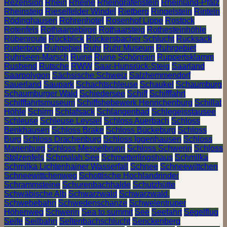
Rezension
Rhein
Rheine
Rheingrafenstein
Rheinland-Pfalz
Rheinsteig
Rieselfelder Windel
Rietberg
Ringelstein
Rinteln
Rödinghausen
Röhrenhotel
Rosenhof Lippe
Rostock
Rotenfels
Rothaargebirge
Rothaarsteig
Rothesteinhöhle
Rübenroute
Rückblick
Rückersbacher Schlucht
Rucksack
Ruderboot
Ruhgebiet
Ruhr
Ruhr Museum
Ruhrgebiet
Ruhrseen-Marsch
Ruine
Ruine Schönrain
Ruppertsklamm
Rusbend
Rutsche
RWW
Saar-Hunsrück-Steig
Saarland
Saarpolygon
Sächsische Schweiz
Salzhemmendorf
Sauerland
Saupark
Schachtschleuse
Schaukel
Schaumburg
Schaumburger Wald
Schiedersee
Schiff
Schifffahrt
Schifffahrtsmuseum
Schiffshebewerk Henrichenburg
Schillat
Höhle
Schirm
Schlafsack
Schlangenbad
Schlegeisstausee
Schleuse
Schleuse Leysiel
Schloss Auerbach
Schloss
Benkhausen
Schloss Brake
Schloss Bückeburg
Schloss
Burg
Schloss Drachenburg
Schloss Iggenhausen
Schloss
Marienburg
Schloss Mespelbrunn
Schloss Schwerin
Schloss
Stolzenfels
Schmalah See
Schmetterlingshaus
Schmilka
Schmilka Lichtenhainer Wasserfall
Schnee
Schneewittchen
Schneewittchenweg
Schottische Hochlandrinder
Schrammsteine
Schurenbachhalde
Schutzhütte
Schwäbische Alb
Schwarzwald
Schwarzwald.
Schwebebahn
Schwedenschanze
Schwelentruper
Höhenweg
Schwerin
Sea to summit
See
Seefahrt
Segelflug
Seife
Seilbahn
Seltenbachschlucht
Senckenberg