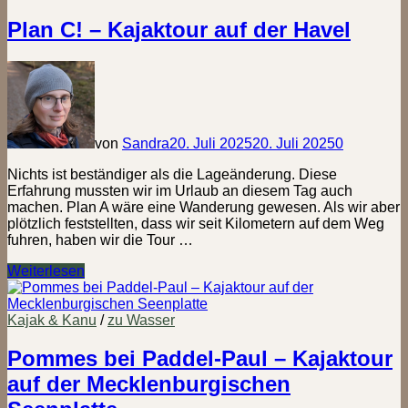
mit
dem
Plan C! – Kajaktour auf der Havel
Schwan!
–
Kajaktour
auf
der
Elde
von
Sandra
20. Juli 2025
20. Juli 2025
0
Nichts ist beständiger als die Lageänderung. Diese
Erfahrung mussten wir im Urlaub an diesem Tag auch
machen. Plan A wäre eine Wanderung gewesen. Als wir aber
plötzlich feststellten, dass wir seit Kilometern auf dem Weg
fuhren, haben wir die Tour …
Plan
Weiterlesen
C!
–
Kajaktour
Kajak & Kanu
/
zu Wasser
auf
der
Pommes bei Paddel-Paul – Kajaktour
Havel
auf der Mecklenburgischen