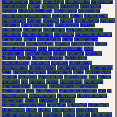
Naturmuseum
Senne
Sennelager
Sesamstraße
Sightseeing
Silberbachtal
Silixen
Sinsheim
Sitzkissen
Skilanglauf
Skysper
Skywalk Willingen
Sloopsteene
Sloopsteine
Smartphonetaschenlampe
Solingen
Solling
Sonnenbrink
Spaziergang
Spenge
Spessart
Speyer
Spielautomat
Springe
Städtetrip
Stadtspaziergang
Stangensteig
stausee
Steinbruch
Steinegge
Steinhagen
Steinhorster Becken
Steinhude
Steinhuder Meer
Sternwarte
Sternwarte Bochum
Sterrenbos
Strand
Straßenbahn
Strom
Stuckenberg
Stuckenpfad
Stumpfer Turm
Stuttgart
Sub.KulTour
Süntel
Süntelbuchenallee
SUP
Surfmühle Rechlin
SWR
Tandemflug
Taschenlampe
Tauber
Taubertal
Taufstein
Taunus
Technik
Technik Museum
Tecklenburg
Telegrafenweg
Terminal 3
terratrack
Terschelling
Testpassagier
Teufelstättkopf
Teutobruger Wald
Teutoburger
Wald
Teutoburger Wald.
Teutoschleife
Thale
Thyssenkrupp
Tierpark
Tierschutz
Tiger & Turtle
Tillyschanze
Tirol
Tolkien
Tönsberg
Torf
Torfhaus
Traktor
Trasshöhlen
Traumpfad
Traumschleifen
Trekking
Trekkingplatz Himmelsnah
Trekkingtour
Trier
Trinkflasche
Truppenübungsplatz
Tuffi
U-
Boot Museum
U-Verlagerung
Über mich
Udo Lindenberg
Udoversum
Ueffeln
Ultraleicht
ultralight
Universitätswanderweg
unter Tage
Urban Trai
Urban Trail
Urban Trails
Urbex
Urlaub
Urpferdchen
Urwaldsteig
Vaihingen an der Enz
Varusturm
Vaude
Viadukt
Vierenberg