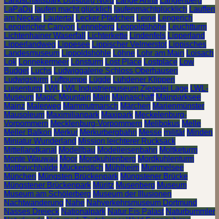
Landschaftspark Duisburg Nord
Lange Anna
Langenberg
LaPaDu
laufen macht glücklich
laufenmachtglücklich
Lauffen
am Neckar
Lautertal
Lecker Pfädchen
Leine
Lengerich
Lengericher Canyon
Lenneberg
Leopoldshöhe
Leuchtturm
Lichtenhainer Waserfall
Lichterkette
Lindenfels
Lipperland
Lipperlandweg
Lippesee
Lippischer Velmerstot
Lippisches
Landesmuseum
Lippoldshöhle
Löhne
Lohr am Main
Loisach
Lok
Lonnekermeer
Lönsturm
Lost Place
Lostplace
Low
Budget
Luchs
Ludwiggalerie Schloss Oberhausen
Ludwigsturm
Luftpumpe
Lügde
Luhdener Klippen
Luisenturm
LWL
LWL Industriemuseum Ziegelei Lage
LWL-
Museum
Magic Mountain
Main
Mainaschaff
Mainparksee
Mainz
Malerweg
Mammutmarsch
Märchen
Marienmünster
Mausoleum
Maximilianpark
Maxipark
Meckelenburg-
Vorpommern
Mecklenburg-Vorpommern
Melibokus
Melle
Meller Balkon
Merkur
Merkurbergbahn
Messe
militär
Minden
Miniatur Wunderland
Mission leichterer Rucksack
Mittellandkanal
Modellbau
Modelleisenbahn
Moltketurm
Monte Wauwau
Moor
Mordkuhlenberg
Mordkuhlenturm
Mottbruchhalde
Mückenstich
Mühlheim
Mummelsee
München
Müngsten Brückenpark
Müngstener Brücke
Müngstener Brückenpark
Müritz
Musenberg
Museum
Museum am Schölerberg
Museum der Illusionen
Nachtwanderung
Nahe
Nahverkehrsmuseum Dortmund
Nasses Dreieck
Nationalpark
Natur Eis Palast
Naturbummler