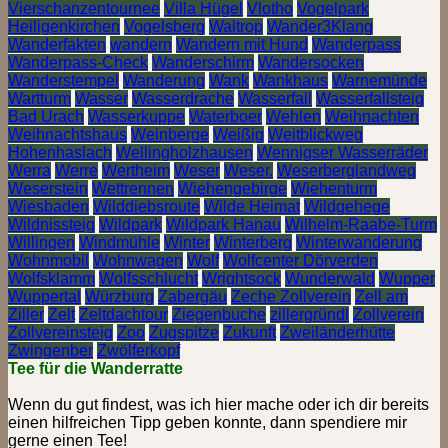
Vierschanzentournee
Villa Hügel
Vlotho
Vogelpark
Heiligenkirchen
Vogelsberg
Waltrop
Wander3Klang
Wanderfakten
wandern
Wandern mit Hund
Wanderpass
Wanderpass-Check
Wanderschirm
Wandersocken
Wanderstempel
Wanderung
Wank
Wankhaus
Warnemünde
Wartturm
Wasser
Wasserdrache
Wasserfall
Wasserfallsteig
Bad Urach
Wasserkuppe
Waterboer
Wehlen
Weihnachten
Weihnachtshaus
Weinberge
Weißig
Weitblickweg
Hohenhaslach
Wellingholzhausen
Wennigser Wasserräder
Werra
Werre
Wertheim
Weser
Weser.
Weserberglandweg
Weserstein
Wettrennen
Wiehengebirge
Wiehenturm
Wiesbaden
Wilddiebsroute
Wilde Heimat
Wildgehege
Wildnissteig
Wildpark
Wildpark Hanau
Wilhelm-Raabe-Turm
Willingen
Windmühle
Winter
Winterberg
Winterwanderung
Wohnmobil
Wohnwagen
Wolf
Wolfcenter Dörverden
Wolfsklamm
Wolfsschlucht
Wrightsock
Wunderwald
Wupper
Wuppertal
Würzburg
Zabergäu
Zeche Zollverein
Zell am
Ziller
Zelt
Zeltdachtour
Ziegenbuche
zillergründl
Zollverein
Zollvereinsteig
Zoo
Zugspitze
Zukunft
Zweiländerhütte
Zwingenber
Zwölferkopf
Tee für die Wanderratte
Wenn du gut findest, was ich hier mache oder ich dir bereits
einen hilfreichen Tipp geben konnte, dann spendiere mir
gerne einen Tee!