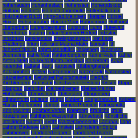
hohenaualm
Hohenhaslach
Hohenstein
Hoherodskopf
Holland
Höllental
Höllentalangerhütte
Höllentalklamm
Holzhauser Bruch
Horn-Bad Meinberg
Hörspiel
Hörstel
Höxter
Hubschrauber
Hücker Moor
Hühnermoor
Hüllhorst
Hungerberg
Hungerbergturm
Hunsrück
Hunte
Hutewald
Ibbenbüren
Idaturm
Indian Summer Herford
Indzstrie
Innsbruck
Insektenbiss
Inselspaziergang
Iron Lake
Challenge
Irrtum
Isis- und Magna Mater
Isomatte
Ith
Jahresrückblick
Jahrtausendblick
Jakosberg
Jankersee
Journaling
Kahle Wart
Kahlenbergturm
Kahler Asten
Kahler
Asten-Steig
Kaiser-Wilhelm-Denkmal
Kaiserberg
Kajak
Kalender
Kalletal
Kanu
Karussell
Käsbergkanzel
Katakomben
Katzen
Katzenbuckel
Katzencafé
Katzensteig
Katzentempel
Kettwiger Panoramasteig
Kiedrich
Kirchlengern
Kirchsahr
Kirschweiler Festung
Kissen
Klappi
Klapprad
klein tibet
Kleinenbremen
Kleiner Mainzer
Höhenweg
Kleinostheim
Klettersteig
Klingenberg
Klippenturm
Klütturm
Knirps
Koblenz
Koepchenwerk
Kokerei
Hansa
Kollenberg
komoot
komoot Premium
Königshütte
Königswinter
Kosmos Verlag
Köterberg
Kraniche
krank
Kreuzfelsen
Kuhflucht Wasserfälle
Künsebeck
Künstliche
Intelligenz
Kurztrip
Kyritz
Kyritzer Seenkette
Laeunau
Lage
Lahder Badesee
Lahn
Lahnstein
Lahnsteiner Spitzje
Lämmerweg
Landgoed Egheria
Landgoed Twickel