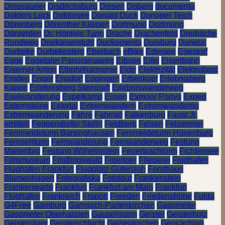
Dinosaurier
Disdrichsburg
Dissen
Doberg
documenta
Doktors Lock
Doktorsee
Donald Duck
Donoper Teich
Dörenberg
Dörenther Klippen
Dortmund
Dortmung
Dörverden
Dr. Hönlein Turm
Drache
Drachenfeld
Dreibäche
Rundweg
Dreikaiserstuhl
Duckomenta
Duisburg
Dunetal
Durbeke
Durbekesteig
Eberbach
eBike
Edersee
Egestorf
Egge
Eggetaler Panoramaweg
Eibsee
Eifel
Eisenbahn
Eiserner Anton
Elbphilharmonie
Elde
Elektrizität
Elektroboot
Emden
Enger
Ensdorf
Eppingen
Erbeskopf
Erlebnisberg
Kappe
Erlebnisberg Sternrodt
Erlebniswanderweg
Eselwanderung
Espelkamp
Essen
Exmoor Ponys
Exped
Externsteine
Extertal
Extremwandern
Extremwanderng
Extremwanderung
Fähre
Fahrrad
Falkenburg
Faust Jr.
emittelt
Feggendorfer Stolln
Feldberg
Felsen
Felsenmer
Fernmeldeturm Barsinghausen
Fernmeldeturm Hünenburg
Fernsehturm
Fernwanderung
Fernwanderweg
Festung
Marienbrg
Festung Wilhelmstein
Feuerwachturm
Fichtensee
Filmmuseum
Findlingswald
Fjoertoer
Fliegerei
Flughafen
Flughafen Frankfurt
Flugplatz Gütersloh
Forsthaus
Blumenhagen
Fotografiska
Fototour
Frankenstein
Frankenwarte
Frankfurt
Frankfurt am Main
Frankfurt
Flughafen
Frankreich
Fraport
Freeden
Friedenshöhe
Fulda
G4Free
Gamburg
Garmisch-Partenkirchen
Gasometer
Gasometer Oberhausen
Gauselmann
Geister
Geisterholz
Geisterjäger
Geisterschlucht
Gelsenkirchen
Geocaching