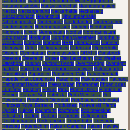
Naturkunde
Naturpark Teutoburger Wald Eggegebirge
Naturschutzgebiet
Nautwissenschaft
Neanderlandsteig
Neckar
Neckargemünd
Neckarhalde
Neckarsteig
Neckarsteinach
Neuenknick
Nibelungenhalle
Nibelungensteig
Niederlande
Niederlanden
Niedersachen
Niedersachsen
Niedringhaussee
Nieheim
Nienhagen
Nightwalk
Nixdof
Nonnenstein
Nordisk
Nordmannsturm
Nordmarsch
Nordpunkt
Nordrhein Weestfalen
Nordrhein-
Westfalen
Nordsee
Norheim
NRW
Oberhausen
Obersee
Odenwald
Oelde
Oerlinghausen
Oldenzaal
Olpererhütte
Olsberg
Olympiapark
Olympiastadion
ORAT-3
Osnabrück
Osterode
Österreich
Ostsee
Otto Leuchtturm
Otto Waalkes
Ottoshöhe
Outdoor
Outdoor Trends
Over the edge
Overnight
paddeln
Paderborn
Paderborner Höhenweg
Palmengarten
Panoptikum
Papageien
Papageien Café
Papageienpark
Pappdel-Paul. Leppinsee
Paragliding
Parkleuchten
Patthorst
Patthorster Hexenpatt
Petershagen
Pharaonen
Phoenix des
Lumières
Piesberg
Pilsum
Pirna
Planet Ozean
Planten un
Blomen
Plau am See
Polenztal
Porta Westfalica
Pott
Powerbank
Preußisch Oldendorf
Preußischer Velmerstot
Princess Royal Barracks
Produkttest
Przewalski Pferde
Quckie
Quickie
Radarturm
Radfahren
Radioteleskop
Effelsberg
Radom
Radtour
Rathenow
Rattenfänger
Recklinghausen
Rederangsee
Reeperbahn
Reesberg
Reesbrg
Regenschirm
Reise + Camping
Reisen
Review