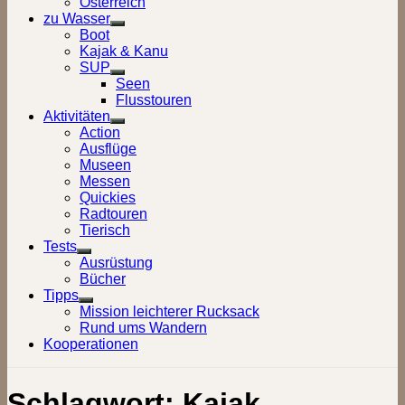
Österreich
zu Wasser
Show
Boot
sub
Kajak & Kanu
menu
SUP
Show
Seen
sub
Flusstouren
menu
Aktivitäten
Show
Action
sub
Ausflüge
menu
Museen
Messen
Quickies
Radtouren
Tierisch
Tests
Show
Ausrüstung
sub
Bücher
menu
Tipps
Show
Mission leichterer Rucksack
sub
Rund ums Wandern
menu
Kooperationen
Schlagwort:
Kajak