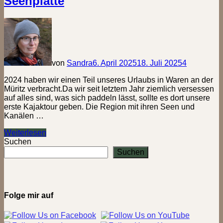
Seenplatte
von
Sandra
6. April 2025
18. Juli 2025
4
2024 haben wir einen Teil unseres Urlaubs in Waren an der
Müritz verbracht.Da wir seit letztem Jahr ziemlich versessen
auf alles sind, was sich paddeln lässt, sollte es dort unsere
erste Kajaktour geben. Die Region mit ihren Seen und
Kanälen …
Pommes
Weiterlesen
bei
Suchen
Paddel-
Suchen
Paul
–
Kajaktour
auf
der
Folge mir auf
Mecklenburgischen
Seenplatte