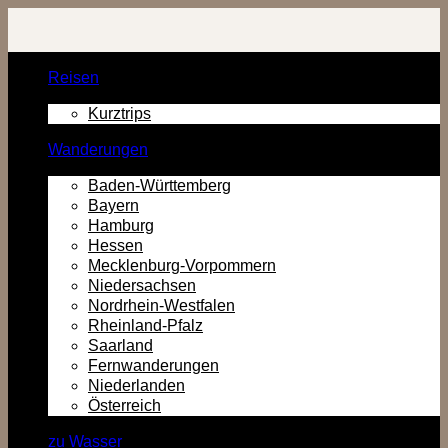
Zurück
zum
Inhalt
Reisen
Kurztrips
Wanderungen
Baden-Württemberg
Bayern
Hamburg
Hessen
Mecklenburg-Vorpommern
Niedersachsen
Nordrhein-Westfalen
Rheinland-Pfalz
Saarland
Fernwanderungen
Niederlanden
Österreich
zu Wasser