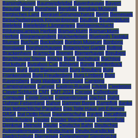
Barsinghausen
Baumwipfelpfad
Bavenhausen
Bayern
Beautail
Bega
Bensheim
Bergbau
Bergbau Museum
Bergisches Land
Bergisel Sprungschanze
Berlin
Bernepark
Besucherbergwerk Kleinenbremen
Beutling
Beutlingsturm
Bielefeld
Bielefelder Lämmerweg
Bielsteinschlucht
Bildungscampus Herford
Bismarckturm
Bismarckturm
Herford
Bloggerwandern
Blücherfelsen
Bluetooth Tastatur
Blumen
Bochum
Bockshorn
Bonbon Museum
Bonbons
Bonstapel
Borgholzhausen
Botanischer Garten
Bottrop
Brackenheim
Bramsche
Bremen
Bremerhaven
Breuberg
Bruchhauser Steine
Brücke
Buch
Buchdruck
Buchtipp
Bückeburg
Bugaboo Cup
Bühlertal
Bünde
Buntenbock
Büren
Burg
Burg Blankenhorn
Burg Breuberg
Burg
Frankenstein
Burg Freudenberg
Burg Limberg
Burg
Ravensberg
Burg Waldeck
Bürgstadt
Camping
Campinglampe
Canyon
Castrop-Rauxel
Citytrip
Cleebronn
Clever Schlucht
CMT
CMT 2024
Cocoon
Collenburg
Computer
Coole Socke
Coppenbrügge
Dachs1
Dahn
Dahner Felsenland
Dahon
Dammer Berge
Dampflok
danke
Das terbrechliche Paradies
Das Tolle Haus am Edersee
DASA
Dat Ootto Huus
Daunenschuhe
Daytrip
Decathlon
Deilbachsteig
Deister
Deister Wanderpass
Deisterpforte
Denkmal
Detmold
Deuter
Deutsche Bahn
Deutsches
Automatenmuseum
Deutschland
Deutschlandticket
Diedrichsburg
Diemelsee
Dietesheimer Steinbrüche