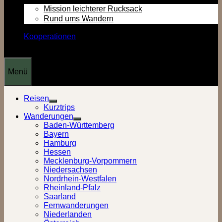
Mission leichterer Rucksack
Rund ums Wandern
Kooperationen
Menü
Reisen
Show
Kurztrips
sub
Wanderungen
menu
Show
Baden-Württemberg
sub
Bayern
menu
Hamburg
Hessen
Mecklenburg-Vorpommern
Niedersachsen
Nordrhein-Westfalen
Rheinland-Pfalz
Saarland
Fernwanderungen
Niederlanden