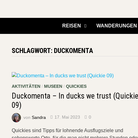
Zurück
zum
Inhalt
REISEN
WANDERUNGEN
SCHLAGWORT:
DUCKOMENTA
AKTIVITÄTEN
/
MUSEEN
/
QUICKIES
Duckomenta – In ducks we trust (Quicki
09)
von
Sandra
17. Mai 2023
0
Quickies sind Tipps für lohnende Ausflugsziele und
sehenswerte Orte, für die man nicht mehrere Stunden ode