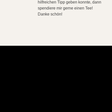
hilfreichen Tipp geben konnte, dann
spendiere mir gerne einen Tee!
Danke schön!