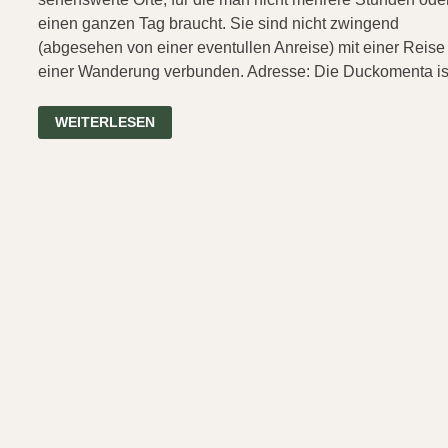
einen ganzen Tag braucht. Sie sind nicht zwingend
(abgesehen von einer eventullen Anreise) mit einer Reise
einer Wanderung verbunden. Adresse: Die Duckomenta i
DUCKOMENTA
WEITERLESEN
–
IN
DUCKS
WE
TRUST
(QUICKIE
09)