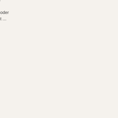
 oder
st …