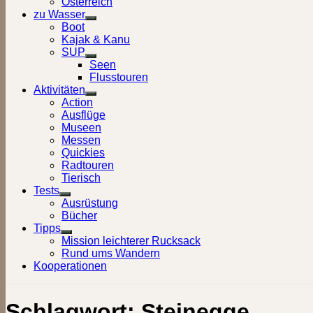
Österreich
zu Wasser
Show
Boot
sub
Kajak & Kanu
menu
SUP
Show
Seen
sub
Flusstouren
menu
Aktivitäten
Show
Action
sub
Ausflüge
menu
Museen
Messen
Quickies
Radtouren
Tierisch
Tests
Show
Ausrüstung
sub
Bücher
menu
Tipps
Show
Mission leichterer Rucksack
sub
Rund ums Wandern
menu
Kooperationen
Schlagwort:
Steinegge