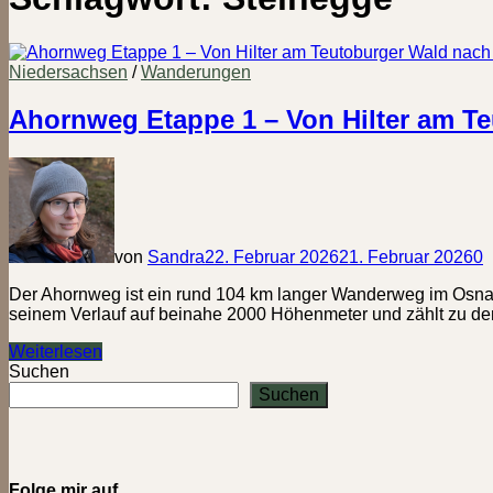
Niedersachsen
/
Wanderungen
Ahornweg Etappe 1 – Von Hilter am T
von
Sandra
22. Februar 2026
21. Februar 2026
0
Der Ahornweg ist ein rund 104 km langer Wanderweg im Osnabrüc
seinem Verlauf auf beinahe 2000 Höhenmeter und zählt zu d
Ahornweg
Weiterlesen
Etappe
Suchen
1
Suchen
–
Von
Hilter
am
Teutoburger
Folge mir auf