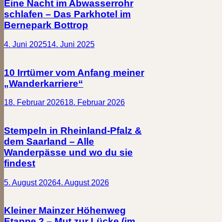
Eine Nacht im Abwasserrohr
schlafen – Das Parkhotel im
Bernepark Bottrop
4. Juni 2025
14. Juni 2025
10 Irrtümer vom Anfang meiner
„Wanderkarriere“
18. Februar 2026
18. Februar 2026
Stempeln in Rheinland-Pfalz &
dem Saarland – Alle
Wanderpässe und wo du sie
findest
5. August 2026
4. August 2026
Kleiner Mainzer Höhenweg
Etappe 2 – Mut zur Lücke (im