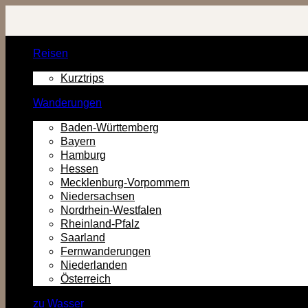
Zurück
zum
Inhalt
Reisen
Kurztrips
Wanderungen
Baden-Württemberg
Bayern
Hamburg
Hessen
Mecklenburg-Vorpommern
Niedersachsen
Nordrhein-Westfalen
Rheinland-Pfalz
Saarland
Fernwanderungen
Niederlanden
Österreich
zu Wasser