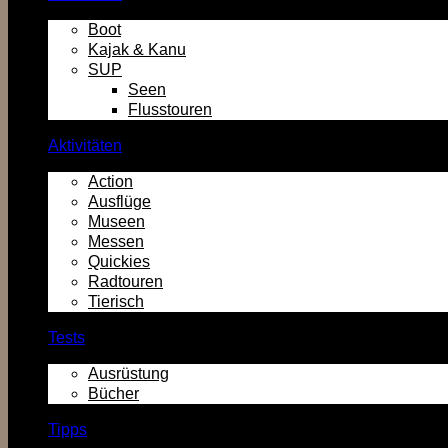
Boot
Kajak & Kanu
SUP
Seen
Flusstouren
Aktivitäten
Action
Ausflüge
Museen
Messen
Quickies
Radtouren
Tierisch
Tests
Ausrüstung
Bücher
Tipps