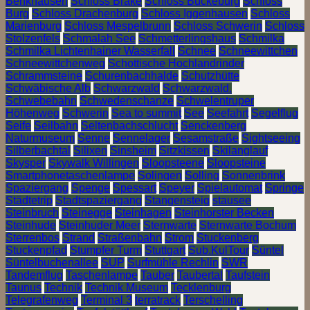
Benkhausen
Schloss Brake
Schloss Bückeburg
Schloss
Burg
Schloss Drachenburg
Schloss Iggenhausen
Schloss
Marienburg
Schloss Mespelbrunn
Schloss Schwerin
Schloss
Stolzenfels
Schmalah See
Schmetterlingshaus
Schmilka
Schmilka Lichtenhainer Wasserfall
Schnee
Schneewittchen
Schneewittchenweg
Schottische Hochlandrinder
Schrammsteine
Schurenbachhalde
Schutzhütte
Schwäbische Alb
Schwarzwald
Schwarzwald.
Schwebebahn
Schwedenschanze
Schwelentruper
Höhenweg
Schwerin
Sea to summit
See
Seefahrt
Segelflug
Seife
Seilbahn
Seltenbachschlucht
Senckenberg
Naturmuseum
Senne
Sennelager
Sesamstraße
Sightseeing
Silberbachtal
Silixen
Sinsheim
Sitzkissen
Skilanglauf
Skysper
Skywalk Willingen
Sloopsteene
Sloopsteine
Smartphonetaschenlampe
Solingen
Solling
Sonnenbrink
Spaziergang
Spenge
Spessart
Speyer
Spielautomat
Springe
Städtetrip
Stadtspaziergang
Stangensteig
stausee
Steinbruch
Steinegge
Steinhagen
Steinhorster Becken
Steinhude
Steinhuder Meer
Sternwarte
Sternwarte Bochum
Sterrenbos
Strand
Straßenbahn
Strom
Stuckenberg
Stuckenpfad
Stumpfer Turm
Stuttgart
Sub.KulTour
Süntel
Süntelbuchenallee
SUP
Surfmühle Rechlin
SWR
Tandemflug
Taschenlampe
Tauber
Taubertal
Taufstein
Taunus
Technik
Technik Museum
Tecklenburg
Telegrafenweg
Terminal 3
terratrack
Terschelling