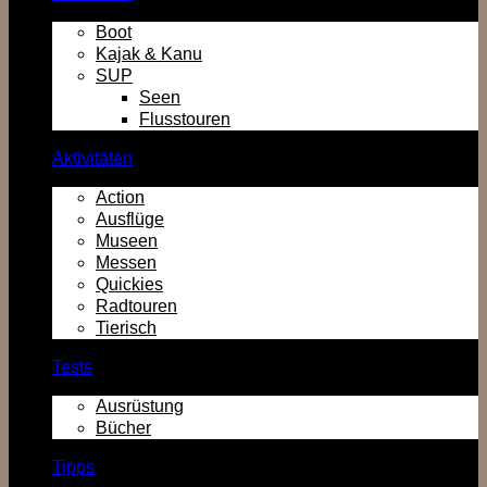
Boot
Kajak & Kanu
SUP
Seen
Flusstouren
Aktivitäten
Action
Ausflüge
Museen
Messen
Quickies
Radtouren
Tierisch
Tests
Ausrüstung
Bücher
Tipps