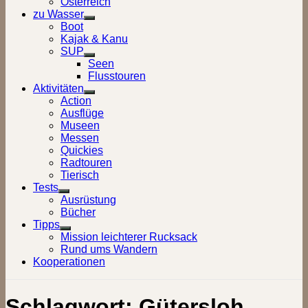
Österreich
zu Wasser
Show
Boot
sub
Kajak & Kanu
menu
SUP
Show
Seen
sub
Flusstouren
menu
Aktivitäten
Show
Action
sub
Ausflüge
menu
Museen
Messen
Quickies
Radtouren
Tierisch
Tests
Show
Ausrüstung
sub
Bücher
menu
Tipps
Show
Mission leichterer Rucksack
sub
Rund ums Wandern
menu
Kooperationen
Schlagwort:
Gütersloh