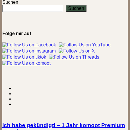
auf
Suchen
dem
Suchen
Flugplatz
(Princess
Royal
Barracks)
Gütersloh
Folge mir auf
Ich habe gekündigt! – 1 Jahr komoot Premium