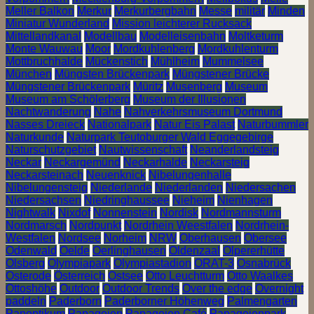
Meller Balkon
Merkur
Merkurbergbahn
Messe
militär
Minden
Miniatur Wunderland
Mission leichterer Rucksack
Mittellandkanal
Modellbau
Modelleisenbahn
Moltketurm
Monte Wauwau
Moor
Mordkuhlenberg
Mordkuhlenturm
Mottbruchhalde
Mückenstich
Mühlheim
Mummelsee
München
Müngsten Brückenpark
Müngstener Brücke
Müngstener Brückenpark
Müritz
Musenberg
Museum
Museum am Schölerberg
Museum der Illusionen
Nachtwanderung
Nahe
Nahverkehrsmuseum Dortmund
Nasses Dreieck
Nationalpark
Natur Eis Palast
Naturbummler
Naturkunde
Naturpark Teutoburger Wald Eggegebirge
Naturschutzgebiet
Nautwissenschaft
Neanderlandsteig
Neckar
Neckargemünd
Neckarhalde
Neckarsteig
Neckarsteinach
Neuenknick
Nibelungenhalle
Nibelungensteig
Niederlande
Niederlanden
Niedersachen
Niedersachsen
Niedringhaussee
Nieheim
Nienhagen
Nightwalk
Nixdof
Nonnenstein
Nordisk
Nordmannsturm
Nordmarsch
Nordpunkt
Nordrhein Weestfalen
Nordrhein-
Westfalen
Nordsee
Norheim
NRW
Oberhausen
Obersee
Odenwald
Oelde
Oerlinghausen
Oldenzaal
Olpererhütte
Olsberg
Olympiapark
Olympiastadion
ORAT-3
Osnabrück
Osterode
Österreich
Ostsee
Otto Leuchtturm
Otto Waalkes
Ottoshöhe
Outdoor
Outdoor Trends
Over the edge
Overnight
paddeln
Paderborn
Paderborner Höhenweg
Palmengarten
Panoptikum
Papageien
Papageien Café
Papageienpark