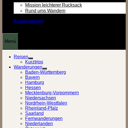
Mission leichterer Rucksack
Rund ums Wandern
Kooperationen
Menü
Reisen
Show
Kurztrips
sub
Wanderungen
menu
Show
Baden-Württemberg
sub
Bayern
menu
Hamburg
Hessen
Mecklenburg-Vorpommern
Niedersachsen
Nordrhein-Westfalen
Rheinland-Pfalz
Saarland
Fernwanderungen
Niederlanden