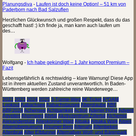
Planungsdiva
-
Laufen ist doch keine Option! – 51 km von
Paderborn nach Bad Salzuflen
Herzlichen Glückwunsch und großen Respekt, dass du das
geschafft hast! :) Ich finde ja, man kann auch laufen um
des…
Wolfgang
-
Ich habe gekündigt! – 1 Jahr komoot Premium –
Fazit
Lebensgefährlich & rechtswidrig – klare Warnung! Diese App
ist in ihrem aktuellen Zustand unverantwortlich. In Baden-
Württemberg werden zahlreiche reine Wanderwege…
2022
2023
2024
2025
3-Türme-Weg
9€-Ticket
A*DAM
Lookout
Aabachsee
Aabachstausee
Aberglaube
ABF
ABF2024
Achensee
Achtsamkeit
Action
Adener Höhe
Advent
Ägypten
Ahornweg
Ahrtal
Akztivzentrum Zillertal
Alchemie
Alexanderplatz
Alleskönner Wald
Alpaka
Alpaka Walk
Alpen
Alpenüberquerung
Alsumer Berg
Altenahr
Altenbeken
Altenbrak
Alter Elbtunnel
Alternativer Wolf- und Bärenpark