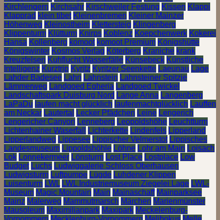
Kirchlengern
Kirchsahr
Kirschweiler Festung
Kissen
Klappi
Klapprad
klein tibet
Kleinenbremen
Kleiner Mainzer
Höhenweg
Kleinostheim
Klettersteig
Klingenberg
Klippenturm
Klütturm
Knirps
Koblenz
Koepchenwerk
Kokerei
Hansa
Kollenberg
komoot
komoot Premium
Königshütte
Königswinter
Kosmos Verlag
Köterberg
Kraniche
krank
Kreuzfelsen
Kuhflucht Wasserfälle
Künsebeck
Künstliche
Intelligenz
Kurztrip
Kyritz
Kyritzer Seenkette
Laeunau
Lage
Lahder Badesee
Lahn
Lahnstein
Lahnsteiner Spitzje
Lämmerweg
Landgoed Egheria
Landgoed Twickel
Landschaftspark Duisburg Nord
Lange Anna
Langenberg
LaPaDu
laufen macht glücklich
laufenmachtglücklich
Lauffen
am Neckar
Lautertal
Lecker Pfädchen
Leine
Lengerich
Lengericher Canyon
Lenneberg
Leopoldshöhe
Leuchtturm
Lichtenhainer Waserfall
Lichterkette
Lindenfels
Lipperland
Lipperlandweg
Lippesee
Lippischer Velmerstot
Lippisches
Landesmuseum
Lippoldshöhle
Löhne
Lohr am Main
Loisach
Lok
Lonnekermeer
Lönsturm
Lost Place
Lostplace
Low
Budget
Luchs
Ludwiggalerie Schloss Oberhausen
Ludwigsturm
Luftpumpe
Lügde
Luhdener Klippen
Luisenturm
LWL
LWL Industriemuseum Ziegelei Lage
LWL-
Museum
Magic Mountain
Main
Mainaschaff
Mainparksee
Mainz
Malerweg
Mammutmarsch
Märchen
Marienmünster
Mausoleum
Maximilianpark
Maxipark
Meckelenburg-
Vorpommern
Mecklenburg-Vorpommern
Melibokus
Melle