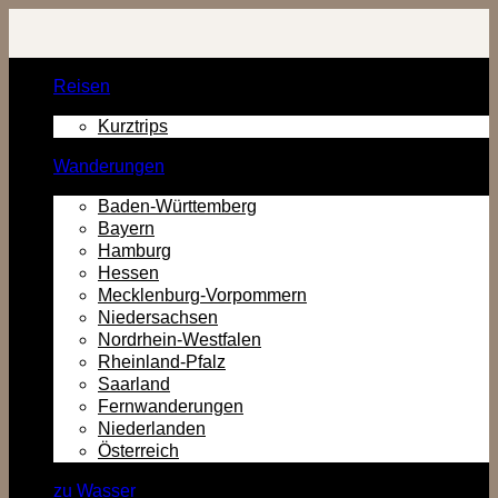
Zurück
zum
Inhalt
Reisen
Kurztrips
Wanderungen
Baden-Württemberg
Bayern
Hamburg
Hessen
Mecklenburg-Vorpommern
Niedersachsen
Nordrhein-Westfalen
Rheinland-Pfalz
Saarland
Fernwanderungen
Niederlanden
Österreich
zu Wasser