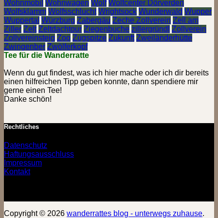
Wohnmobil
Wohnwagen
Wolf
Wolfcenter Dörverden
Wolfsklamm
Wolfsschlucht
Wrightsock
Wunderwald
Wupper
Wuppertal
Würzburg
Zabergäu
Zeche Zollverein
Zell am
Ziller
Zelt
Zeltdachtour
Ziegenbuche
zillergründl
Zollverein
Zollvereinsteig
Zoo
Zugspitze
Zukunft
Zweiländerhütte
Zwingenber
Zwölferkopf
Tee für die Wanderratte
Wenn du gut findest, was ich hier mache oder ich dir bereits
einen hilfreichen Tipp geben konnte, dann spendiere mir
gerne einen Tee!
Danke schön!
Rechtliches
Datenschutz
Haftungsausschluss
Impressum
Kontakt
Copyright © 2026
wanderrattes blog - unterwegs zuhause
.