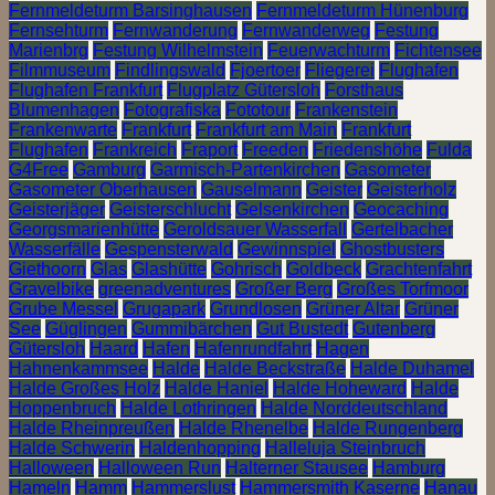
Fernmeldeturm Barsinghausen
Fernmeldeturm Hünenburg
Fernsehturm
Fernwanderung
Fernwanderweg
Festung
Marienbrg
Festung Wilhelmstein
Feuerwachturm
Fichtensee
Filmmuseum
Findlingswald
Fjoertoer
Fliegerei
Flughafen
Flughafen Frankfurt
Flugplatz Gütersloh
Forsthaus
Blumenhagen
Fotografiska
Fototour
Frankenstein
Frankenwarte
Frankfurt
Frankfurt am Main
Frankfurt
Flughafen
Frankreich
Fraport
Freeden
Friedenshöhe
Fulda
G4Free
Gamburg
Garmisch-Partenkirchen
Gasometer
Gasometer Oberhausen
Gauselmann
Geister
Geisterholz
Geisterjäger
Geisterschlucht
Gelsenkirchen
Geocaching
Georgsmarienhütte
Geroldsauer Wasserfall
Gertelbacher
Wasserfälle
Gespensterwald
Gewinnspiel
Ghostbusters
Giethoorn
Glas
Glashütte
Gohrisch
Goldbeck
Grachtenfahrt
Gravelbike
greenadventures
Großer Berg
Großes Torfmoor
Grube Messel
Grugapark
Grundlosen
Grüner Altar
Grüner
See
Güglingen
Gummibärchen
Gut Bustedt
Gutenberg
Gütersloh
Haard
Hafen
Hafenrundfahrt
Hagen
Hahnenkammsee
Halde
Halde Beckstraße
Halde Duhamel
Halde Großes Holz
Halde Haniel
Halde Hoheward
Halde
Hoppenbruch
Halde Lothringen
Halde Norddeutschland
Halde Rheinpreußen
Halde Rhenelbe
Halde Rungenberg
Halde Schwerin
Haldenhopping
Halleluja Steinbruch
Halloween
Halloween Run
Halterner Stausee
Hamburg
Hameln
Hamm
Hammerslust
Hammersmith Kaserne
Hanau