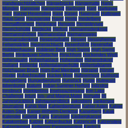
Handwaschblättchen
Hängebrücke
Hängematte
Hann.
Münden
Hannover
Hansestadt
Harlingen
Harrl
Hartigsee
Harz
Harzer Hexenstieg
Hase
Hasen
Hasenpatt
Hattingen
Haus Geist
Hausgeister
Havel
Heide
Heidelberg
Heimatflimmern
Helgoland
Hengelo
Hengsteysee
Henrichshütte
Herdecke
Herford
Hermannsdenkmal
Hermannshöhen
Hermannslauf
Hermannsweg
Hermansdenkmal
Hespertalbahn
Hessen
Hessigheimer
Felsengärten
Heunenschlucht
Hexenhöhle
Hexenpfad
Hidddenhausen
Hiddeser Bent
High Swing
High Swing
Berlin
Hintertuxer Gletscher
Hirschhorn
Hockendes Weib
hohenaualm
Hohenhaslach
Hohenstein
Hoherodskopf
Holland
Höllental
Höllentalangerhütte
Höllentalklamm
Holzhauser Bruch
Horn-Bad Meinberg
Hörspiel
Hörstel
Höxter
Hubschrauber
Hücker Moor
Hühnermoor
Hüllhorst
Hungerberg
Hungerbergturm
Hunsrück
Hunte
Hutewald
Ibbenbüren
Idaturm
Indian Summer Herford
Indzstrie
Innsbruck
Insektenbiss
Inselspaziergang
Iron Lake
Challenge
Irrtum
Isis- und Magna Mater
Isomatte
Ith
Jahresrückblick
Jahrtausendblick
Jakosberg
Jankersee
Journaling
Kahle Wart
Kahlenbergturm
Kahler Asten
Kahler
Asten-Steig
Kaiser-Wilhelm-Denkmal
Kaiserberg
Kajak
Kalender
Kalletal
Kanu
Karussell
Käsbergkanzel
Katakomben
Katzen
Katzenbuckel
Katzencafé
Katzensteig
Katzentempel
Kettwiger Panoramasteig
Kiedrich