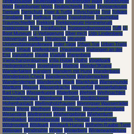
Testpassagier
Teufelstättkopf
Teutobruger Wald
Teutoburger
Wald
Teutoburger Wald.
Teutoschleife
Thale
Thyssenkrupp
Tierpark
Tierschutz
Tiger & Turtle
Tillyschanze
Tirol
Tolkien
Tönsberg
Torf
Torfhaus
Traktor
Trasshöhlen
Traumpfad
Traumschleifen
Trekking
Trekkingplatz Himmelsnah
Trekkingtour
Trier
Trinkflasche
Truppenübungsplatz
Tuffi
U-
Boot Museum
U-Verlagerung
Über mich
Udo Lindenberg
Udoversum
Ueffeln
Ultraleicht
ultralight
Universitätswanderweg
unter Tage
Urban Trai
Urban Trails
Urbex
Urlaub
Urpferdchen
Urwaldsteig
Vaihingen an der
Enz
Varusturm
Vaude
Viadukt
Vierenberg
Vierschanzentournee
Villa Hügel
Vlotho
Vogelpark
Heiligenkirchen
Vogelsberg
Waltrop
Wander3Klang
Wanderfakten
wandern
Wandern mit Hund
Wanderpass
Wanderpass-Check
Wanderschirm
Wandersocken
Wanderstempel
Wanderung
Wank
Wankhaus
Warnemünde
Wartturm
Wasser
Wasserdrache
Wasserfall
Wasserfallsteig
Bad Urach
Wasserkuppe
Waterboer
Wehlen
Weihnachten
Weihnachtshaus
Weinberge
Weißig
Weitblickweg
Hohenhaslach
Wellingholzhausen
Wennigser Wasserräder
Werra
Werre
Wertheim
Weser
Weser.
Weserberglandweg
Weserstein
Wettrennen
Wiehengebirge
Wiehenturm
Wiesbaden
Wilddiebsroute
Wilde Heimat
Wildgehege
Wildnissteig
Wildpark
Wildpark Hanau
Wilhelm-Raabe-Turm
Willingen
Windmühle
Winter
Winterberg
Winterwanderung