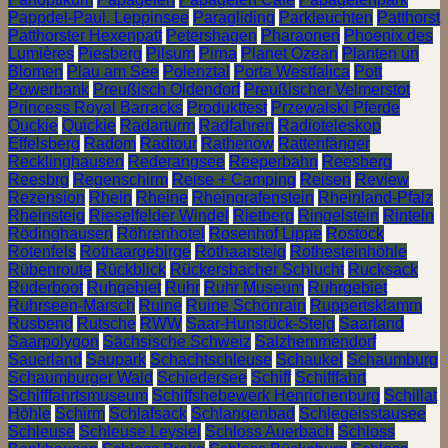
Pappdel-Paul. Leppinsee
Paragliding
Parkleuchten
Patthorst
Patthorster Hexenpatt
Petershagen
Pharaonen
Phoenix des
Lumières
Piesberg
Pilsum
Pirna
Planet Ozean
Planten un
Blomen
Plau am See
Polenztal
Porta Westfalica
Pott
Powerbank
Preußisch Oldendorf
Preußischer Velmerstot
Princess Royal Barracks
Produkttest
Przewalski Pferde
Quckie
Quickie
Radarturm
Radfahren
Radioteleskop
Effelsberg
Radom
Radtour
Rathenow
Rattenfänger
Recklinghausen
Rederangsee
Reeperbahn
Reesberg
Reesbrg
Regenschirm
Reise + Camping
Reisen
Review
Rezension
Rhein
Rheine
Rheingrafenstein
Rheinland-Pfalz
Rheinsteig
Rieselfelder Windel
Rietberg
Ringelstein
Rinteln
Rödinghausen
Röhrenhotel
Rosenhof Lippe
Rostock
Rotenfels
Rothaargebirge
Rothaarsteig
Rothesteinhöhle
Rübenroute
Rückblick
Rückersbacher Schlucht
Rucksack
Ruderboot
Ruhgebiet
Ruhr
Ruhr Museum
Ruhrgebiet
Ruhrseen-Marsch
Ruine
Ruine Schönrain
Ruppertsklamm
Rusbend
Rutsche
RWW
Saar-Hunsrück-Steig
Saarland
Saarpolygon
Sächsische Schweiz
Salzhemmendorf
Sauerland
Saupark
Schachtschleuse
Schaukel
Schaumburg
Schaumburger Wald
Schiedersee
Schiff
Schifffahrt
Schifffahrtsmuseum
Schiffshebewerk Henrichenburg
Schillat
Höhle
Schirm
Schlafsack
Schlangenbad
Schlegeisstausee
Schleuse
Schleuse Leysiel
Schloss Auerbach
Schloss