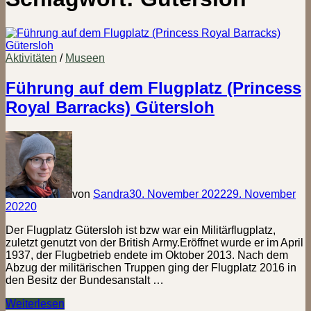
Aktivitäten
/
Museen
Führung auf dem Flugplatz (Princess
Royal Barracks) Gütersloh
von
Sandra
30. November 2022
29. November
2022
0
Der Flugplatz Gütersloh ist bzw war ein Militärflugplatz,
zuletzt genutzt von der British Army.Eröffnet wurde er im April
1937, der Flugbetrieb endete im Oktober 2013. Nach dem
Abzug der militärischen Truppen ging der Flugplatz 2016 in
den Besitz der Bundesanstalt …
Führung
Weiterlesen