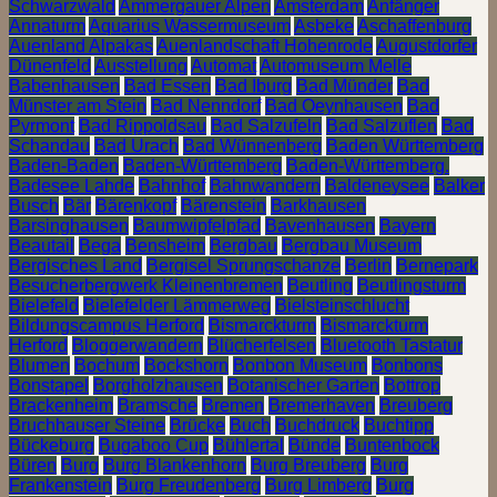
Schwarzwald
Ammergauer Alpen
Amsterdam
Anfänger
Annaturm
Aquarius Wassermuseum
Asbeke
Aschaffenburg
Auenland Alpakas
Auenlandschaft Hohenrode
Augustdorfer
Dünenfeld
Ausstellung
Automat
Automuseum Melle
Babenhausen
Bad Essen
Bad Iburg
Bad Münder
Bad
Münster am Stein
Bad Nenndorf
Bad Oeynhausen
Bad
Pyrmont
Bad Rippoldsau
Bad Salzufeln
Bad Salzuflen
Bad
Schandau
Bad Urach
Bad Wünnenberg
Baden Württemberg
Baden-Baden
Baden-Württemberg
Baden-Württemberg.
Badesee Lahde
Bahnhof
Bahnwandern
Baldeneysee
Balker
Busch
Bär
Bärenkopf
Bärenstein
Barkhausen
Barsinghausen
Baumwipfelpfad
Bavenhausen
Bayern
Beautail
Bega
Bensheim
Bergbau
Bergbau Museum
Bergisches Land
Bergisel Sprungschanze
Berlin
Bernepark
Besucherbergwerk Kleinenbremen
Beutling
Beutlingsturm
Bielefeld
Bielefelder Lämmerweg
Bielsteinschlucht
Bildungscampus Herford
Bismarckturm
Bismarckturm
Herford
Bloggerwandern
Blücherfelsen
Bluetooth Tastatur
Blumen
Bochum
Bockshorn
Bonbon Museum
Bonbons
Bonstapel
Borgholzhausen
Botanischer Garten
Bottrop
Brackenheim
Bramsche
Bremen
Bremerhaven
Breuberg
Bruchhauser Steine
Brücke
Buch
Buchdruck
Buchtipp
Bückeburg
Bugaboo Cup
Bühlertal
Bünde
Buntenbock
Büren
Burg
Burg Blankenhorn
Burg Breuberg
Burg
Frankenstein
Burg Freudenberg
Burg Limberg
Burg