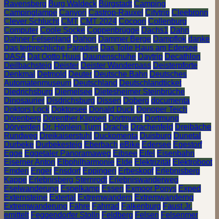
Ravensberg
Burg Waldeck
Bürgstadt
Camping
Campinglampe
Canyon
Castrop-Rauxel
Citytrip
Cleebronn
Clever Schlucht
CMT
CMT 2024
Cocoon
Collenburg
Computer
Coole Socke
Coppenbrügge
Dachs1
Dahn
Dahner Felsenland
Dahon
Dammer Berge
Dampflok
danke
Das terbrechliche Paradies
Das Tolle Haus am Edersee
DASA
Dat Ootto Huus
Daunenschuhe
Daytrip
Decathlon
Deilbachsteig
Deister
Deister Wanderpass
Deisterpforte
Denkmal
Detmold
Deuter
Deutsche Bahn
Deutsches
Automatenmuseum
Deutschland
Deutschlandticket
Diedrichsburg
Diemelsee
Dietesheimer Steinbrüche
Dinosaurier
Disdrichsburg
Dissen
Doberg
documenta
Doktors Lock
Doktorsee
Donald Duck
Donoper Teich
Dörenberg
Dörenther Klippen
Dortmund
Dortmung
Dörverden
Dr. Hönlein Turm
Drache
Drachenfeld
Dreibäche
Rundweg
Dreikaiserstuhl
Duckomenta
Duisburg
Dunetal
Durbeke
Durbekesteig
Eberbach
eBike
Edersee
Egestorf
Egge
Eggetaler Panoramaweg
Eibsee
Eifel
Eisenbahn
Eiserner Anton
Elbphilharmonie
Elde
Elektrizität
Elektroboot
Emden
Enger
Ensdorf
Eppingen
Erbeskopf
Erlebnisberg
Kappe
Erlebnisberg Sternrodt
Erlebniswanderweg
Eselwanderung
Espelkamp
Essen
Exmoor Ponys
Exped
Externsteine
Extertal
Extremwandern
Extremwanderng
Extremwanderung
Fähre
Fahrrad
Falkenburg
Faust Jr.
emittelt
Feggendorfer Stolln
Feldberg
Felsen
Felsenmer