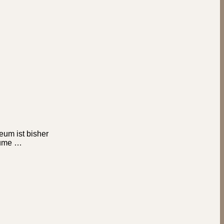
eum ist bisher
äume …