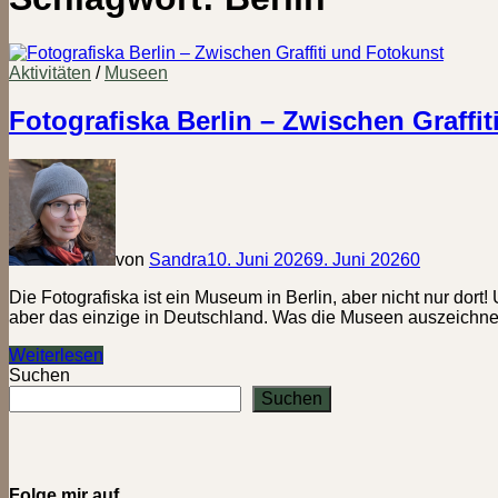
Aktivitäten
/
Museen
Fotografiska Berlin – Zwischen Graffi
von
Sandra
10. Juni 2026
9. Juni 2026
0
Die Fotografiska ist ein Museum in Berlin, aber nicht nur dort
aber das einzige in Deutschland. Was die Museen auszeichnet
Fotografiska
Weiterlesen
Berlin
Suchen
–
Suchen
Zwischen
Graffiti
und
Fotokunst
Folge mir auf