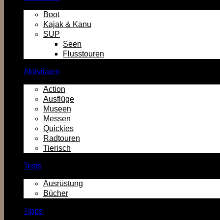
Boot
Kajak & Kanu
SUP
Seen
Flusstouren
Aktivitäten
Action
Ausflüge
Museen
Messen
Quickies
Radtouren
Tierisch
Tests
Ausrüstung
Bücher
Tipps