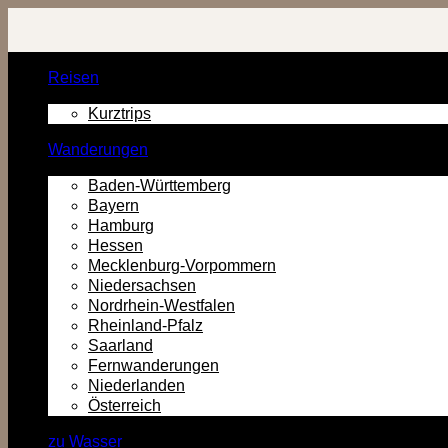
Zurück
zum
Inhalt
Reisen
Kurztrips
Wanderungen
Baden-Württemberg
Bayern
Hamburg
Hessen
Mecklenburg-Vorpommern
Niedersachsen
Nordrhein-Westfalen
Rheinland-Pfalz
Saarland
Fernwanderungen
Niederlanden
Österreich
zu Wasser