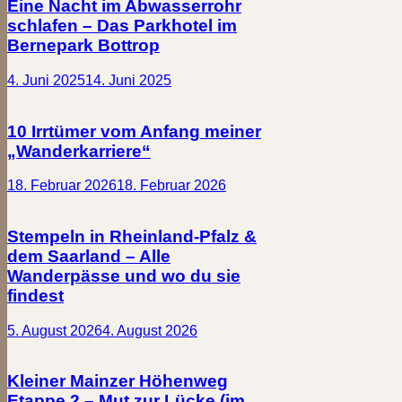
Eine Nacht im Abwasserrohr
schlafen – Das Parkhotel im
Bernepark Bottrop
4. Juni 2025
14. Juni 2025
10 Irrtümer vom Anfang meiner
„Wanderkarriere“
18. Februar 2026
18. Februar 2026
Stempeln in Rheinland-Pfalz &
dem Saarland – Alle
Wanderpässe und wo du sie
findest
5. August 2026
4. August 2026
Kleiner Mainzer Höhenweg
Etappe 2 – Mut zur Lücke (im