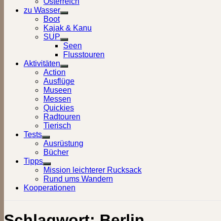
Österreich
zu Wasser
Show
Boot
sub
Kajak & Kanu
menu
SUP
Show
Seen
sub
Flusstouren
menu
Aktivitäten
Show
Action
sub
Ausflüge
menu
Museen
Messen
Quickies
Radtouren
Tierisch
Tests
Show
Ausrüstung
sub
Bücher
menu
Tipps
Show
Mission leichterer Rucksack
sub
Rund ums Wandern
menu
Kooperationen
Schlagwort:
Berlin