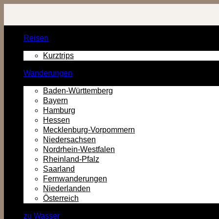
Zurück
zum
Inhalt
Reisen
Kurztrips
Wanderungen
Baden-Württemberg
Bayern
Hamburg
Hessen
Mecklenburg-Vorpommern
Niedersachsen
Nordrhein-Westfalen
Rheinland-Pfalz
Saarland
Fernwanderungen
Niederlanden
Österreich
zu Wasser