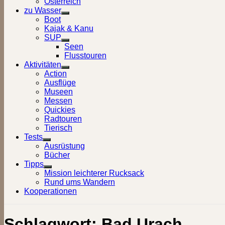
Österreich
zu Wasser
Show
Boot
sub
Kajak & Kanu
menu
SUP
Show
Seen
sub
Flusstouren
menu
Aktivitäten
Show
Action
sub
Ausflüge
menu
Museen
Messen
Quickies
Radtouren
Tierisch
Tests
Show
Ausrüstung
sub
Bücher
menu
Tipps
Show
Mission leichterer Rucksack
sub
Rund ums Wandern
menu
Kooperationen
Schlagwort:
Bad Urach