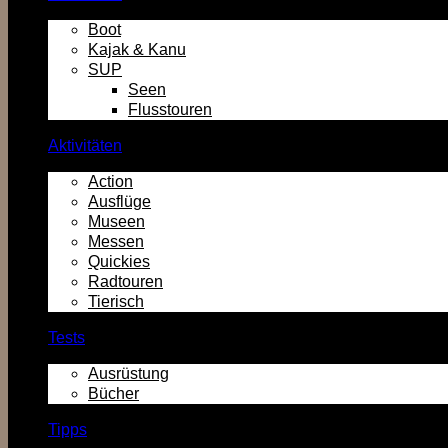
Boot
Kajak & Kanu
SUP
Seen
Flusstouren
Aktivitäten
Action
Ausflüge
Museen
Messen
Quickies
Radtouren
Tierisch
Tests
Ausrüstung
Bücher
Tipps