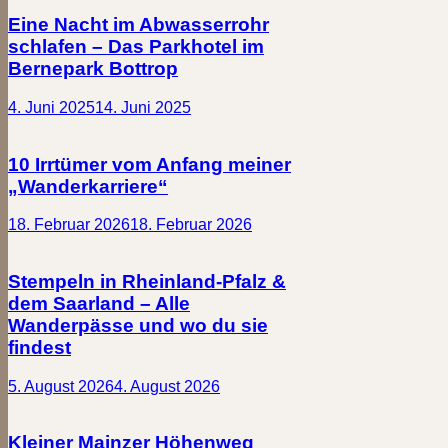
Eine Nacht im Abwasserrohr
schlafen – Das Parkhotel im
Bernepark Bottrop
4. Juni 2025
14. Juni 2025
10 Irrtümer vom Anfang meiner
„Wanderkarriere“
18. Februar 2026
18. Februar 2026
Stempeln in Rheinland-Pfalz &
dem Saarland – Alle
Wanderpässe und wo du sie
findest
5. August 2026
4. August 2026
Kleiner Mainzer Höhenweg