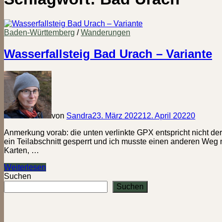
Baden-Württemberg
/
Wanderungen
Wasserfallsteig Bad Urach – Variante
von
Sandra
23. März 2022
12. April 2022
0
Anmerkung vorab: die unten verlinkte GPX entspricht nicht d
ein Teilabschnitt gesperrt und ich musste einen anderen Weg 
Karten, …
Wasserfallsteig
Weiterlesen
Bad
Suchen
Urach
Suchen
–
Variante