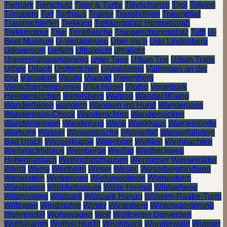
Tierpark
Tierschutz
Tiger & Turtle
Tillyschanze
Tirol
Tolkien
Tönsberg
Torf
Torfhaus
Traktor
Trasshöhlen
Traumpfad
Traumschleifen
Trekking
Trekkingplatz Himmelsnah
Trekkingtour
Trier
Trinkflasche
Truppenübungsplatz
Tuffi
U-
Boot Museum
U-Verlagerung
Über mich
Udo Lindenberg
Udoversum
Ueffeln
Ultraleicht
ultralight
Universitätswanderweg
unter Tage
Urban Trai
Urban Trails
Urbex
Urlaub
Urpferdchen
Urwaldsteig
Vaihingen an der
Enz
Varusturm
Vaude
Viadukt
Vierenberg
Vierschanzentournee
Villa Hügel
Vlotho
Vogelpark
Heiligenkirchen
Vogelsberg
Waltrop
Wander3Klang
Wanderfakten
wandern
Wandern mit Hund
Wanderpass
Wanderpass-Check
Wanderschirm
Wandersocken
Wanderstempel
Wanderung
Wank
Wankhaus
Warnemünde
Wartturm
Wasser
Wasserdrache
Wasserfall
Wasserfallsteig
Bad Urach
Wasserkuppe
Waterboer
Wehlen
Weihnachten
Weihnachtshaus
Weinberge
Weißig
Weitblickweg
Hohenhaslach
Wellingholzhausen
Wennigser Wasserräder
Werra
Werre
Wertheim
Weser
Weser.
Weserberglandweg
Weserstein
Wettrennen
Wiehengebirge
Wiehenturm
Wiesbaden
Wilddiebsroute
Wilde Heimat
Wildgehege
Wildnissteig
Wildpark
Wildpark Hanau
Wilhelm-Raabe-Turm
Willingen
Windmühle
Winter
Winterberg
Winterwanderung
Wohnmobil
Wohnwagen
Wolf
Wolfcenter Dörverden
Wolfsklamm
Wolfsschlucht
Wrightsock
Wunderwald
Wupper