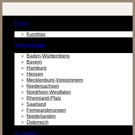
Zurück
zum
Inhalt
Reisen
Kurztrips
Wanderungen
Baden-Württemberg
Bayern
Hamburg
Hessen
Mecklenburg-Vorpommern
Niedersachsen
Nordrhein-Westfalen
Rheinland-Pfalz
Saarland
Fernwanderungen
Niederlanden
Österreich
zu Wasser