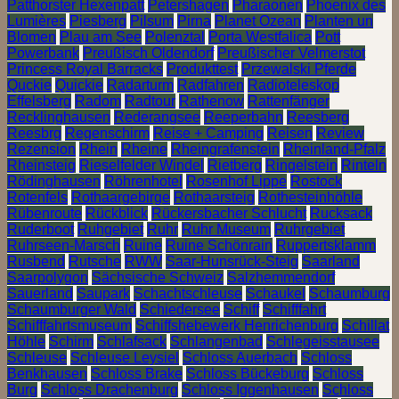
Patthorster Hexenpatt
Petershagen
Pharaonen
Phoenix des
Lumières
Piesberg
Pilsum
Pirna
Planet Ozean
Planten un
Blomen
Plau am See
Polenztal
Porta Westfalica
Pott
Powerbank
Preußisch Oldendorf
Preußischer Velmerstot
Princess Royal Barracks
Produkttest
Przewalski Pferde
Quckie
Quickie
Radarturm
Radfahren
Radioteleskop
Effelsberg
Radom
Radtour
Rathenow
Rattenfänger
Recklinghausen
Rederangsee
Reeperbahn
Reesberg
Reesbrg
Regenschirm
Reise + Camping
Reisen
Review
Rezension
Rhein
Rheine
Rheingrafenstein
Rheinland-Pfalz
Rheinsteig
Rieselfelder Windel
Rietberg
Ringelstein
Rinteln
Rödinghausen
Röhrenhotel
Rosenhof Lippe
Rostock
Rotenfels
Rothaargebirge
Rothaarsteig
Rothesteinhöhle
Rübenroute
Rückblick
Rückersbacher Schlucht
Rucksack
Ruderboot
Ruhgebiet
Ruhr
Ruhr Museum
Ruhrgebiet
Ruhrseen-Marsch
Ruine
Ruine Schönrain
Ruppertsklamm
Rusbend
Rutsche
RWW
Saar-Hunsrück-Steig
Saarland
Saarpolygon
Sächsische Schweiz
Salzhemmendorf
Sauerland
Saupark
Schachtschleuse
Schaukel
Schaumburg
Schaumburger Wald
Schiedersee
Schiff
Schifffahrt
Schifffahrtsmuseum
Schiffshebewerk Henrichenburg
Schillat
Höhle
Schirm
Schlafsack
Schlangenbad
Schlegeisstausee
Schleuse
Schleuse Leysiel
Schloss Auerbach
Schloss
Benkhausen
Schloss Brake
Schloss Bückeburg
Schloss
Burg
Schloss Drachenburg
Schloss Iggenhausen
Schloss