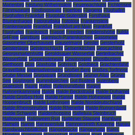
Marienbrg
Festung Wilhelmstein
Feuerwachturm
Fichtensee
Filmmuseum
Findlingswald
Fjoertoer
Fliegerei
Flughafen
Flughafen Frankfurt
Flugplatz Gütersloh
Forsthaus
Blumenhagen
Fotografiska
Fototour
Frankenstein
Frankenwarte
Frankfurt
Frankfurt am Main
Frankfurt
Flughafen
Frankreich
Fraport
Freeden
Friedenshöhe
Fulda
G4Free
Gamburg
Garmisch-Partenkirchen
Gasometer
Gasometer Oberhausen
Gauselmann
Geister
Geisterholz
Geisterjäger
Geisterschlucht
Gelsenkirchen
Geocaching
Georgsmarienhütte
Geroldsauer Wasserfall
Gertelbacher
Wasserfälle
Gespensterwald
Gewinnspiel
Ghostbusters
Giethoorn
Glas
Glashütte
Gohrisch
Goldbeck
Grachtenfahrt
Gravelbike
greenadventures
Großer Berg
Großes Torfmoor
Grube Messel
Grugapark
Grundlosen
Grüner Altar
Grüner
See
Güglingen
Gummibärchen
Gut Bustedt
Gutenberg
Gütersloh
Haard
Hafen
Hafenrundfahrt
Hagen
Hahnenkammsee
Halde
Halde Beckstraße
Halde Duhamel
Halde Großes Holz
Halde Haniel
Halde Hoheward
Halde
Hoppenbruch
Halde Lothringen
Halde Norddeutschland
Halde Rheinpreußen
Halde Rhenelbe
Halde Rungenberg
Halde Schwerin
Haldenhopping
Halleluja Steinbruch
Halloween
Halloween Run
Halterner Stausee
Hamburg
Hameln
Hamm
Hammerslust
Hammersmith Kaserne
Hanau
Handwaschblättchen
Hängebrücke
Hängematte
Hann.
Münden
Hannover
Hansestadt
Harlingen
Harrl
Hartigsee