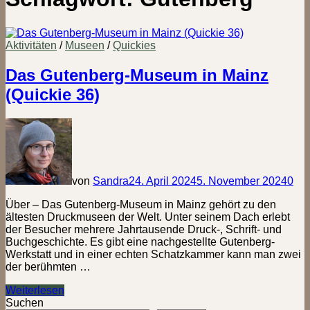
Aktivitäten
/
Museen
/
Quickies
Das Gutenberg-Museum in Mainz
(Quickie 36)
von
Sandra
24. April 2024
5. November 2024
0
Über – Das Gutenberg-Museum in Mainz gehört zu den
ältesten Druckmuseen der Welt. Unter seinem Dach erlebt
der Besucher mehrere Jahrtausende Druck-, Schrift- und
Buchgeschichte. Es gibt eine nachgestellte Gutenberg-
Werkstatt und in einer echten Schatzkammer kann man zwei
der berühmten …
Das
Weiterlesen
Gutenberg-
Suchen