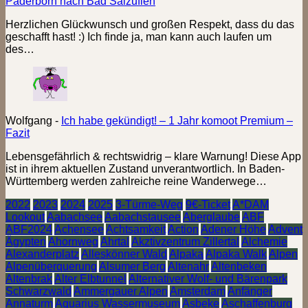
Paderborn nach Bad Salzuflen
Herzlichen Glückwunsch und großen Respekt, dass du das
geschafft hast! :) Ich finde ja, man kann auch laufen um
des…
Wolfgang
-
Ich habe gekündigt! – 1 Jahr komoot Premium –
Fazit
Lebensgefährlich & rechtswidrig – klare Warnung! Diese App
ist in ihrem aktuellen Zustand unverantwortlich. In Baden-
Württemberg werden zahlreiche reine Wanderwege…
2022
2023
2024
2025
3-Türme-Weg
9€-Ticket
A*DAM
Lookout
Aabachsee
Aabachstausee
Aberglaube
ABF
ABF2024
Achensee
Achtsamkeit
Action
Adener Höhe
Advent
Ägypten
Ahornweg
Ahrtal
Akztivzentrum Zillertal
Alchemie
Alexanderplatz
Alleskönner Wald
Alpaka
Alpaka Walk
Alpen
Alpenüberquerung
Alsumer Berg
Altenahr
Altenbeken
Altenbrak
Alter Elbtunnel
Alternativer Wolf- und Bärenpark
Schwarzwald
Ammergauer Alpen
Amsterdam
Anfänger
Annaturm
Aquarius Wassermuseum
Asbeke
Aschaffenburg