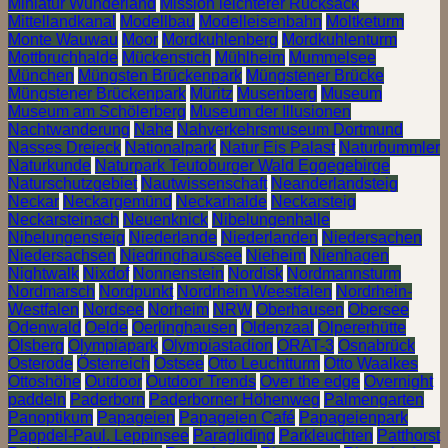
Miniatur Wunderland
Mission leichterer Rucksack
Mittellandkanal
Modellbau
Modelleisenbahn
Moltketurm
Monte Wauwau
Moor
Mordkuhlenberg
Mordkuhlenturm
Mottbruchhalde
Mückenstich
Mühlheim
Mummelsee
München
Müngsten Brückenpark
Müngstener Brücke
Müngstener Brückenpark
Müritz
Musenberg
Museum
Museum am Schölerberg
Museum der Illusionen
Nachtwanderung
Nahe
Nahverkehrsmuseum Dortmund
Nasses Dreieck
Nationalpark
Natur Eis Palast
Naturbummler
Naturkunde
Naturpark Teutoburger Wald Eggegebirge
Naturschutzgebiet
Nautwissenschaft
Neanderlandsteig
Neckar
Neckargemünd
Neckarhalde
Neckarsteig
Neckarsteinach
Neuenknick
Nibelungenhalle
Nibelungensteig
Niederlande
Niederlanden
Niedersachen
Niedersachsen
Niedringhaussee
Nieheim
Nienhagen
Nightwalk
Nixdof
Nonnenstein
Nordisk
Nordmannsturm
Nordmarsch
Nordpunkt
Nordrhein Weestfalen
Nordrhein-
Westfalen
Nordsee
Norheim
NRW
Oberhausen
Obersee
Odenwald
Oelde
Oerlinghausen
Oldenzaal
Olpererhütte
Olsberg
Olympiapark
Olympiastadion
ORAT-3
Osnabrück
Osterode
Österreich
Ostsee
Otto Leuchtturm
Otto Waalkes
Ottoshöhe
Outdoor
Outdoor Trends
Over the edge
Overnight
paddeln
Paderborn
Paderborner Höhenweg
Palmengarten
Panoptikum
Papageien
Papageien Café
Papageienpark
Pappdel-Paul. Leppinsee
Paragliding
Parkleuchten
Patthorst