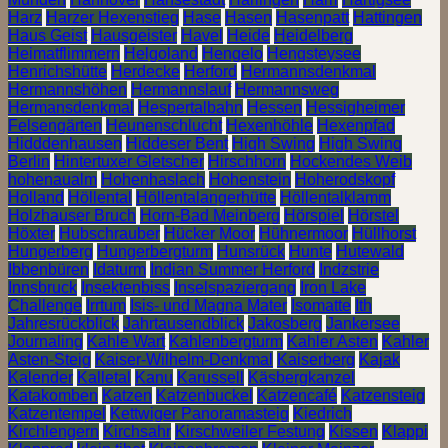
Harz
Harzer Hexenstieg
Hase
Hasen
Hasenpatt
Hattingen
Haus Geist
Hausgeister
Havel
Heide
Heidelberg
Heimatflimmern
Helgoland
Hengelo
Hengsteysee
Henrichshütte
Herdecke
Herford
Hermannsdenkmal
Hermannshöhen
Hermannslauf
Hermannsweg
Hermansdenkmal
Hespertalbahn
Hessen
Hessigheimer
Felsengärten
Heunenschlucht
Hexenhöhle
Hexenpfad
Hidddenhausen
Hiddeser Bent
High Swing
High Swing
Berlin
Hintertuxer Gletscher
Hirschhorn
Hockendes Weib
hohenaualm
Hohenhaslach
Hohenstein
Hoherodskopf
Holland
Höllental
Höllentalangerhütte
Höllentalklamm
Holzhauser Bruch
Horn-Bad Meinberg
Hörspiel
Hörstel
Höxter
Hubschrauber
Hücker Moor
Hühnermoor
Hüllhorst
Hungerberg
Hungerbergturm
Hunsrück
Hunte
Hutewald
Ibbenbüren
Idaturm
Indian Summer Herford
Indzstrie
Innsbruck
Insektenbiss
Inselspaziergang
Iron Lake
Challenge
Irrtum
Isis- und Magna Mater
Isomatte
Ith
Jahresrückblick
Jahrtausendblick
Jakosberg
Jankersee
Journaling
Kahle Wart
Kahlenbergturm
Kahler Asten
Kahler
Asten-Steig
Kaiser-Wilhelm-Denkmal
Kaiserberg
Kajak
Kalender
Kalletal
Kanu
Karussell
Käsbergkanzel
Katakomben
Katzen
Katzenbuckel
Katzencafé
Katzensteig
Katzentempel
Kettwiger Panoramasteig
Kiedrich
Kirchlengern
Kirchsahr
Kirschweiler Festung
Kissen
Klappi