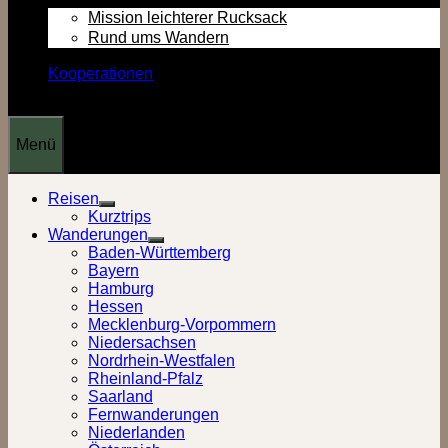
Mission leichterer Rucksack
Rund ums Wandern
Kooperationen
Menü
Reisen
Show
Kurztrips
sub
Wanderungen
menu
Show
Baden-Württemberg
sub
Bayern
menu
Hamburg
Hessen
Mecklenburg-Vorpommern
Niedersachsen
Nordrhein-Westfalen
Rheinland-Pfalz
Saarland
Fernwanderungen
Niederlanden