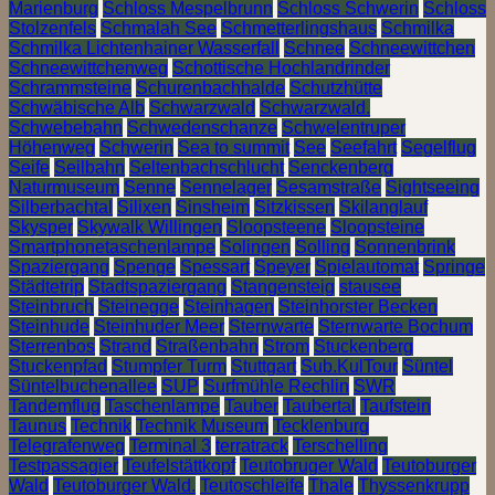
Marienburg
Schloss Mespelbrunn
Schloss Schwerin
Schloss
Stolzenfels
Schmalah See
Schmetterlingshaus
Schmilka
Schmilka Lichtenhainer Wasserfall
Schnee
Schneewittchen
Schneewittchenweg
Schottische Hochlandrinder
Schrammsteine
Schurenbachhalde
Schutzhütte
Schwäbische Alb
Schwarzwald
Schwarzwald.
Schwebebahn
Schwedenschanze
Schwelentruper
Höhenweg
Schwerin
Sea to summit
See
Seefahrt
Segelflug
Seife
Seilbahn
Seltenbachschlucht
Senckenberg
Naturmuseum
Senne
Sennelager
Sesamstraße
Sightseeing
Silberbachtal
Silixen
Sinsheim
Sitzkissen
Skilanglauf
Skysper
Skywalk Willingen
Sloopsteene
Sloopsteine
Smartphonetaschenlampe
Solingen
Solling
Sonnenbrink
Spaziergang
Spenge
Spessart
Speyer
Spielautomat
Springe
Städtetrip
Stadtspaziergang
Stangensteig
stausee
Steinbruch
Steinegge
Steinhagen
Steinhorster Becken
Steinhude
Steinhuder Meer
Sternwarte
Sternwarte Bochum
Sterrenbos
Strand
Straßenbahn
Strom
Stuckenberg
Stuckenpfad
Stumpfer Turm
Stuttgart
Sub.KulTour
Süntel
Süntelbuchenallee
SUP
Surfmühle Rechlin
SWR
Tandemflug
Taschenlampe
Tauber
Taubertal
Taufstein
Taunus
Technik
Technik Museum
Tecklenburg
Telegrafenweg
Terminal 3
terratrack
Terschelling
Testpassagier
Teufelstättkopf
Teutobruger Wald
Teutoburger
Wald
Teutoburger Wald.
Teutoschleife
Thale
Thyssenkrupp