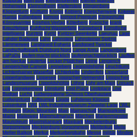
Klapprad
klein tibet
Kleinenbremen
Kleiner Mainzer
Höhenweg
Kleinostheim
Klettersteig
Klingenberg
Klippenturm
Klütturm
Knirps
Koblenz
Koepchenwerk
Kokerei
Hansa
Kollenberg
komoot
komoot Premium
Königshütte
Königswinter
Kosmos Verlag
Köterberg
Kraniche
krank
Kreuzfelsen
Kuhflucht Wasserfälle
Künsebeck
Künstliche
Intelligenz
Kurztrip
Kyritz
Kyritzer Seenkette
Laeunau
Lage
Lahder Badesee
Lahn
Lahnstein
Lahnsteiner Spitzje
Lämmerweg
Landgoed Egheria
Landgoed Twickel
Landschaftspark Duisburg Nord
Lange Anna
Langenberg
LaPaDu
laufen macht glücklich
laufenmachtglücklich
Lauffen
am Neckar
Lautertal
Lecker Pfädchen
Leine
Lengerich
Lengericher Canyon
Lenneberg
Leopoldshöhe
Leuchtturm
Lichtenhainer Waserfall
Lichterkette
Lindenfels
Lipperland
Lipperlandweg
Lippesee
Lippischer Velmerstot
Lippisches
Landesmuseum
Lippoldshöhle
Löhne
Lohr am Main
Loisach
Lok
Lonnekermeer
Lönsturm
Lost Place
Lostplace
Low
Budget
Luchs
Ludwiggalerie Schloss Oberhausen
Ludwigsturm
Luftpumpe
Lügde
Luhdener Klippen
Luisenturm
LWL
LWL Industriemuseum Ziegelei Lage
LWL-
Museum
Magic Mountain
Main
Mainaschaff
Mainparksee
Mainz
Malerweg
Mammutmarsch
Märchen
Marienmünster
Mausoleum
Maximilianpark
Maxipark
Meckelenburg-
Vorpommern
Mecklenburg-Vorpommern
Melibokus
Melle
Meller Balkon
Merkur
Merkurbergbahn
Messe
militär
Minden