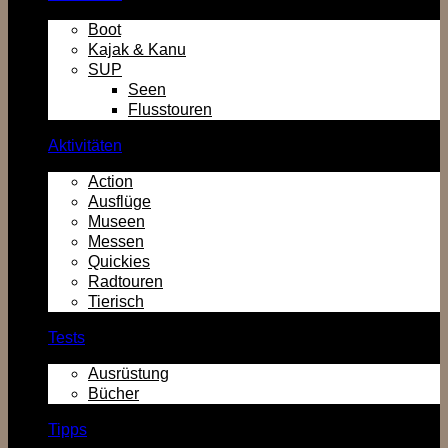
Boot
Kajak & Kanu
SUP
Seen
Flusstouren
Aktivitäten
Action
Ausflüge
Museen
Messen
Quickies
Radtouren
Tierisch
Tests
Ausrüstung
Bücher
Tipps