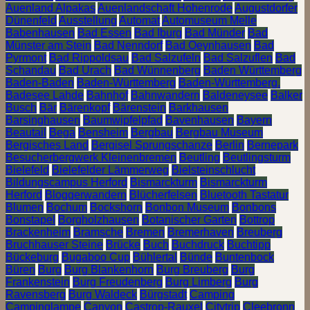
Auenland Alpakas
Auenlandschaft Hohenrode
Augustdorfer
Dünenfeld
Ausstellung
Automat
Automuseum Melle
Babenhausen
Bad Essen
Bad Iburg
Bad Münder
Bad
Münster am Stein
Bad Nenndorf
Bad Oeynhausen
Bad
Pyrmont
Bad Rippoldsau
Bad Salzufeln
Bad Salzuflen
Bad
Schandau
Bad Urach
Bad Wünnenberg
Baden Württemberg
Baden-Baden
Baden-Württemberg
Baden-Württemberg.
Badesee Lahde
Bahnhof
Bahnwandern
Baldeneysee
Balker
Busch
Bär
Bärenkopf
Bärenstein
Barkhausen
Barsinghausen
Baumwipfelpfad
Bavenhausen
Bayern
Beautail
Bega
Bensheim
Bergbau
Bergbau Museum
Bergisches Land
Bergisel Sprungschanze
Berlin
Bernepark
Besucherbergwerk Kleinenbremen
Beutling
Beutlingsturm
Bielefeld
Bielefelder Lämmerweg
Bielsteinschlucht
Bildungscampus Herford
Bismarckturm
Bismarckturm
Herford
Bloggerwandern
Blücherfelsen
Bluetooth Tastatur
Blumen
Bochum
Bockshorn
Bonbon Museum
Bonbons
Bonstapel
Borgholzhausen
Botanischer Garten
Bottrop
Brackenheim
Bramsche
Bremen
Bremerhaven
Breuberg
Bruchhauser Steine
Brücke
Buch
Buchdruck
Buchtipp
Bückeburg
Bugaboo Cup
Bühlertal
Bünde
Buntenbock
Büren
Burg
Burg Blankenhorn
Burg Breuberg
Burg
Frankenstein
Burg Freudenberg
Burg Limberg
Burg
Ravensberg
Burg Waldeck
Bürgstadt
Camping
Campinglampe
Canyon
Castrop-Rauxel
Citytrip
Cleebronn