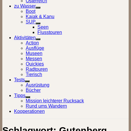
Österreich
zu Wasser
Show
Boot
sub
Kajak & Kanu
menu
SUP
Show
Seen
sub
Flusstouren
menu
Aktivitäten
Show
Action
sub
Ausflüge
menu
Museen
Messen
Quickies
Radtouren
Tierisch
Tests
Show
Ausrüstung
sub
Bücher
menu
Tipps
Show
Mission leichterer Rucksack
sub
Rund ums Wandern
menu
Kooperationen
Schlagwort:
Gutenberg