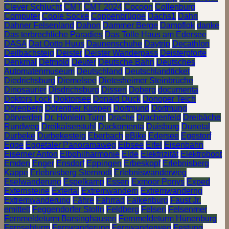
Clever Schlucht
CMT
CMT 2024
Cocoon
Collenburg
Computer
Coole Socke
Coppenbrügge
Dachs1
Dahn
Dahner Felsenland
Dahon
Dammer Berge
Dampflok
danke
Das terbrechliche Paradies
Das Tolle Haus am Edersee
DASA
Dat Ootto Huus
Daunenschuhe
Daytrip
Decathlon
Deilbachsteig
Deister
Deister Wanderpass
Deisterpforte
Denkmal
Detmold
Deuter
Deutsche Bahn
Deutsches
Automatenmuseum
Deutschland
Deutschlandticket
Diedrichsburg
Diemelsee
Dietesheimer Steinbrüche
Dinosaurier
Disdrichsburg
Dissen
Doberg
documenta
Doktors Lock
Doktorsee
Donald Duck
Donoper Teich
Dörenberg
Dörenther Klippen
Dortmund
Dortmung
Dörverden
Dr. Hönlein Turm
Drache
Drachenfeld
Dreibäche
Rundweg
Dreikaiserstuhl
Duckomenta
Duisburg
Dunetal
Durbeke
Durbekesteig
Eberbach
eBike
Edersee
Egestorf
Egge
Eggetaler Panoramaweg
Eibsee
Eifel
Eisenbahn
Eiserner Anton
Elbphilharmonie
Elde
Elektrizität
Elektroboot
Emden
Enger
Ensdorf
Eppingen
Erbeskopf
Erlebnisberg
Kappe
Erlebnisberg Sternrodt
Erlebniswanderweg
Eselwanderung
Espelkamp
Essen
Exmoor Ponys
Exped
Externsteine
Extertal
Extremwandern
Extremwanderng
Extremwanderung
Fähre
Fahrrad
Falkenburg
Faust Jr.
emittelt
Feggendorfer Stolln
Feldberg
Felsen
Felsenmer
Fernmeldeturm Barsinghausen
Fernmeldeturm Hünenburg
Fernsehturm
Fernwanderung
Fernwanderweg
Festung