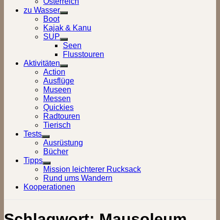
Österreich
zu Wasser
Show
Boot
sub
Kajak & Kanu
menu
SUP
Show
Seen
sub
Flusstouren
menu
Aktivitäten
Show
Action
sub
Ausflüge
menu
Museen
Messen
Quickies
Radtouren
Tierisch
Tests
Show
Ausrüstung
sub
Bücher
menu
Tipps
Show
Mission leichterer Rucksack
sub
Rund ums Wandern
menu
Kooperationen
Schlagwort:
Mausoleum