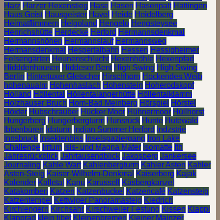
Harz
Harzer Hexenstieg
Hase
Hasen
Hasenpatt
Hattingen
Haus Geist
Hausgeister
Havel
Heide
Heidelberg
Heimatflimmern
Helgoland
Hengelo
Hengsteysee
Henrichshütte
Herdecke
Herford
Hermannsdenkmal
Hermannshöhen
Hermannslauf
Hermannsweg
Hermansdenkmal
Hespertalbahn
Hessen
Hessigheimer
Felsengärten
Heunenschlucht
Hexenhöhle
Hexenpfad
Hidddenhausen
Hiddeser Bent
High Swing
High Swing
Berlin
Hintertuxer Gletscher
Hirschhorn
Hockendes Weib
hohenaualm
Hohenhaslach
Hohenstein
Hoherodskopf
Holland
Höllental
Höllentalangerhütte
Höllentalklamm
Holzhauser Bruch
Horn-Bad Meinberg
Hörspiel
Hörstel
Höxter
Hubschrauber
Hücker Moor
Hühnermoor
Hüllhorst
Hungerberg
Hungerbergturm
Hunsrück
Hunte
Hutewald
Ibbenbüren
Idaturm
Indian Summer Herford
Indzstrie
Innsbruck
Insektenbiss
Inselspaziergang
Iron Lake
Challenge
Irrtum
Isis- und Magna Mater
Isomatte
Ith
Jahresrückblick
Jahrtausendblick
Jakosberg
Jankersee
Journaling
Kahle Wart
Kahlenbergturm
Kahler Asten
Kahler
Asten-Steig
Kaiser-Wilhelm-Denkmal
Kaiserberg
Kajak
Kalender
Kalletal
Kanu
Karussell
Käsbergkanzel
Katakomben
Katzen
Katzenbuckel
Katzencafé
Katzensteig
Katzentempel
Kettwiger Panoramasteig
Kiedrich
Kirchlengern
Kirchsahr
Kirschweiler Festung
Kissen
Klappi
Klapprad
klein tibet
Kleinenbremen
Kleiner Mainzer