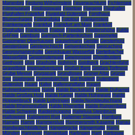
Marienbrg
Festung Wilhelmstein
Feuerwachturm
Fichtensee
Filmmuseum
Findlingswald
Fjoertoer
Fliegerei
Flughafen
Flughafen Frankfurt
Flugplatz Gütersloh
Forsthaus
Blumenhagen
Fotografiska
Fototour
Frankenstein
Frankenwarte
Frankfurt
Frankfurt am Main
Frankfurt
Flughafen
Frankreich
Fraport
Freeden
Friedenshöhe
Fulda
G4Free
Gamburg
Garmisch-Partenkirchen
Gasometer
Gasometer Oberhausen
Gauselmann
Geister
Geisterholz
Geisterjäger
Geisterschlucht
Gelsenkirchen
Geocaching
Georgsmarienhütte
Geroldsauer Wasserfall
Gertelbacher
Wasserfälle
Gespensterwald
Gewinnspiel
Ghostbusters
Giethoorn
Glas
Glashütte
Gohrisch
Goldbeck
Grachtenfahrt
Gravelbike
greenadventures
Großer Berg
Großes Torfmoor
Grube Messel
Grugapark
Grundlosen
Grüner Altar
Grüner
See
Güglingen
Gummibärchen
Gut Bustedt
Gutenberg
Gütersloh
Haard
Hafen
Hafenrundfahrt
Hagen
Hahnenkammsee
Halde
Halde Beckstraße
Halde Duhamel
Halde Großes Holz
Halde Haniel
Halde Hoheward
Halde
Hoppenbruch
Halde Lothringen
Halde Norddeutschland
Halde Rheinpreußen
Halde Rhenelbe
Halde Rungenberg
Halde Schwerin
Haldenhopping
Halleluja Steinbruch
Halloween
Halloween Run
Halterner Stausee
Hamburg
Hameln
Hamm
Hammerslust
Hammersmith Kaserne
Hanau
Handwaschblättchen
Hängebrücke
Hängematte
Hann.
Münden
Hannover
Hansestadt
Harlingen
Harrl
Hartigsee