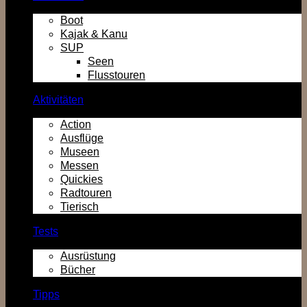
Boot
Kajak & Kanu
SUP
Seen
Flusstouren
Aktivitäten
Action
Ausflüge
Museen
Messen
Quickies
Radtouren
Tierisch
Tests
Ausrüstung
Bücher
Tipps