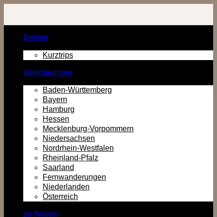
Zurück
zum
Inhalt
Reisen
Kurztrips
Wanderungen
Baden-Württemberg
Bayern
Hamburg
Hessen
Mecklenburg-Vorpommern
Niedersachsen
Nordrhein-Westfalen
Rheinland-Pfalz
Saarland
Fernwanderungen
Niederlanden
Österreich
zu Wasser