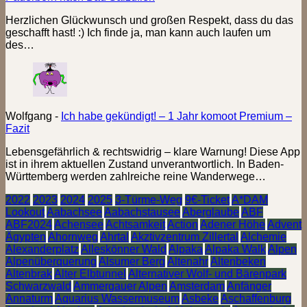
Herzlichen Glückwunsch und großen Respekt, dass du das
geschafft hast! :) Ich finde ja, man kann auch laufen um
des…
Wolfgang
-
Ich habe gekündigt! – 1 Jahr komoot Premium –
Fazit
Lebensgefährlich & rechtswidrig – klare Warnung! Diese App
ist in ihrem aktuellen Zustand unverantwortlich. In Baden-
Württemberg werden zahlreiche reine Wanderwege…
2022
2023
2024
2025
3-Türme-Weg
9€-Ticket
A*DAM
Lookout
Aabachsee
Aabachstausee
Aberglaube
ABF
ABF2024
Achensee
Achtsamkeit
Action
Adener Höhe
Advent
Ägypten
Ahornweg
Ahrtal
Akztivzentrum Zillertal
Alchemie
Alexanderplatz
Alleskönner Wald
Alpaka
Alpaka Walk
Alpen
Alpenüberquerung
Alsumer Berg
Altenahr
Altenbeken
Altenbrak
Alter Elbtunnel
Alternativer Wolf- und Bärenpark
Schwarzwald
Ammergauer Alpen
Amsterdam
Anfänger
Annaturm
Aquarius Wassermuseum
Asbeke
Aschaffenburg