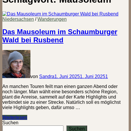
Niedersachsen
/
Wanderungen
Das Mausoleum im Schaumburger
Wald bei Rusbend
von
Sandra
1. Juni 2025
1. Juni 2025
1
An manchen Touren feilt man einen ganzen Abend oder
noch länger. Man wählt eine besonders schöne Region,
plant die Anreise, sammelt auf der Karte Highlights und
verbindet sie zu einer Strecke. Natürlich soll es möglichst
viele Highlights geben, dafür umso …
Das
Weiterlesen
Mausoleum
Suchen
im
Suchen