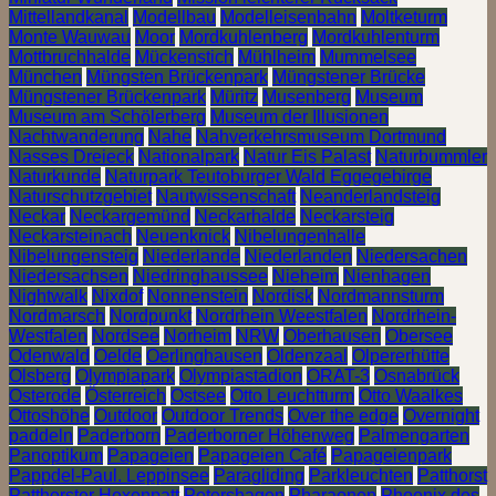
Mittellandkanal
Modellbau
Modelleisenbahn
Moltketurm
Monte Wauwau
Moor
Mordkuhlenberg
Mordkuhlenturm
Mottbruchhalde
Mückenstich
Mühlheim
Mummelsee
München
Müngsten Brückenpark
Müngstener Brücke
Müngstener Brückenpark
Müritz
Musenberg
Museum
Museum am Schölerberg
Museum der Illusionen
Nachtwanderung
Nahe
Nahverkehrsmuseum Dortmund
Nasses Dreieck
Nationalpark
Natur Eis Palast
Naturbummler
Naturkunde
Naturpark Teutoburger Wald Eggegebirge
Naturschutzgebiet
Nautwissenschaft
Neanderlandsteig
Neckar
Neckargemünd
Neckarhalde
Neckarsteig
Neckarsteinach
Neuenknick
Nibelungenhalle
Nibelungensteig
Niederlande
Niederlanden
Niedersachen
Niedersachsen
Niedringhaussee
Nieheim
Nienhagen
Nightwalk
Nixdof
Nonnenstein
Nordisk
Nordmannsturm
Nordmarsch
Nordpunkt
Nordrhein Weestfalen
Nordrhein-
Westfalen
Nordsee
Norheim
NRW
Oberhausen
Obersee
Odenwald
Oelde
Oerlinghausen
Oldenzaal
Olpererhütte
Olsberg
Olympiapark
Olympiastadion
ORAT-3
Osnabrück
Osterode
Österreich
Ostsee
Otto Leuchtturm
Otto Waalkes
Ottoshöhe
Outdoor
Outdoor Trends
Over the edge
Overnight
paddeln
Paderborn
Paderborner Höhenweg
Palmengarten
Panoptikum
Papageien
Papageien Café
Papageienpark
Pappdel-Paul. Leppinsee
Paragliding
Parkleuchten
Patthorst
Patthorster Hexenpatt
Petershagen
Pharaonen
Phoenix des