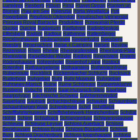
Lumières
Piesberg
Pilsum
Pirna
Planet Ozean
Planten un
Blomen
Plau am See
Polenztal
Porta Westfalica
Pott
Powerbank
Preußisch Oldendorf
Preußischer Velmerstot
Princess Royal Barracks
Produkttest
Przewalski Pferde
Quckie
Quickie
Radarturm
Radfahren
Radioteleskop
Effelsberg
Radom
Radtour
Rathenow
Rattenfänger
Recklinghausen
Rederangsee
Reeperbahn
Reesberg
Reesbrg
Regenschirm
Reise + Camping
Reisen
Review
Rezension
Rhein
Rheine
Rheingrafenstein
Rheinland-Pfalz
Rheinsteig
Rieselfelder Windel
Rietberg
Ringelstein
Rinteln
Rödinghausen
Röhrenhotel
Rosenhof Lippe
Rostock
Rotenfels
Rothaargebirge
Rothaarsteig
Rothesteinhöhle
Rübenroute
Rückblick
Rückersbacher Schlucht
Rucksack
Ruderboot
Ruhgebiet
Ruhr
Ruhr Museum
Ruhrgebiet
Ruhrseen-Marsch
Ruine
Ruine Schönrain
Ruppertsklamm
Rusbend
Rutsche
RWW
Saar-Hunsrück-Steig
Saarland
Saarpolygon
Sächsische Schweiz
Salzhemmendorf
Sauerland
Saupark
Schachtschleuse
Schaukel
Schaumburg
Schaumburger Wald
Schiedersee
Schiff
Schifffahrt
Schifffahrtsmuseum
Schiffshebewerk Henrichenburg
Schillat
Höhle
Schirm
Schlafsack
Schlangenbad
Schlegeisstausee
Schleuse
Schleuse Leysiel
Schloss Auerbach
Schloss
Benkhausen
Schloss Brake
Schloss Bückeburg
Schloss
Burg
Schloss Drachenburg
Schloss Iggenhausen
Schloss