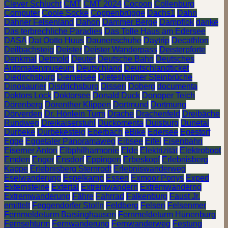
Clever Schlucht
CMT
CMT 2024
Cocoon
Collenburg
Computer
Coole Socke
Coppenbrügge
Dachs1
Dahn
Dahner Felsenland
Dahon
Dammer Berge
Dampflok
danke
Das terbrechliche Paradies
Das Tolle Haus am Edersee
DASA
Dat Ootto Huus
Daunenschuhe
Daytrip
Decathlon
Deilbachsteig
Deister
Deister Wanderpass
Deisterpforte
Denkmal
Detmold
Deuter
Deutsche Bahn
Deutsches
Automatenmuseum
Deutschland
Deutschlandticket
Diedrichsburg
Diemelsee
Dietesheimer Steinbrüche
Dinosaurier
Disdrichsburg
Dissen
Doberg
documenta
Doktors Lock
Doktorsee
Donald Duck
Donoper Teich
Dörenberg
Dörenther Klippen
Dortmund
Dortmung
Dörverden
Dr. Hönlein Turm
Drache
Drachenfeld
Dreibäche
Rundweg
Dreikaiserstuhl
Duckomenta
Duisburg
Dunetal
Durbeke
Durbekesteig
Eberbach
eBike
Edersee
Egestorf
Egge
Eggetaler Panoramaweg
Eibsee
Eifel
Eisenbahn
Eiserner Anton
Elbphilharmonie
Elde
Elektrizität
Elektroboot
Emden
Enger
Ensdorf
Eppingen
Erbeskopf
Erlebnisberg
Kappe
Erlebnisberg Sternrodt
Erlebniswanderweg
Eselwanderung
Espelkamp
Essen
Exmoor Ponys
Exped
Externsteine
Extertal
Extremwandern
Extremwanderng
Extremwanderung
Fähre
Fahrrad
Falkenburg
Faust Jr.
emittelt
Feggendorfer Stolln
Feldberg
Felsen
Felsenmer
Fernmeldeturm Barsinghausen
Fernmeldeturm Hünenburg
Fernsehturm
Fernwanderung
Fernwanderweg
Festung