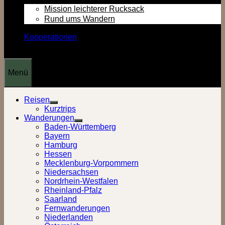
Mission leichterer Rucksack
Rund ums Wandern
Kooperationen
Menü
Reisen
Show
Kurztrips
sub
Wanderungen
menu
Show
Baden-Württemberg
sub
Bayern
menu
Hamburg
Hessen
Mecklenburg-Vorpommern
Niedersachsen
Nordrhein-Westfalen
Rheinland-Pfalz
Saarland
Fernwanderungen
Niederlanden