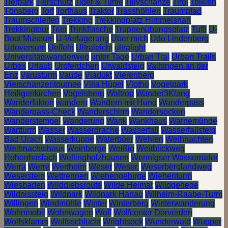
Tierpark
Tierschutz
Tiger & Turtle
Tillyschanze
Tirol
Tolkien
Tönsberg
Torf
Torfhaus
Traktor
Trasshöhlen
Traumpfad
Traumschleifen
Trekking
Trekkingplatz Himmelsnah
Trekkingtour
Trier
Trinkflasche
Truppenübungsplatz
Tuffi
U-
Boot Museum
U-Verlagerung
Über mich
Udo Lindenberg
Udoversum
Ueffeln
Ultraleicht
ultralight
Universitätswanderweg
unter Tage
Urban Trai
Urban Trails
Urbex
Urlaub
Urpferdchen
Urwaldsteig
Vaihingen an der
Enz
Varusturm
Vaude
Viadukt
Vierenberg
Vierschanzentournee
Villa Hügel
Vlotho
Vogelpark
Heiligenkirchen
Vogelsberg
Waltrop
Wander3Klang
Wanderfakten
wandern
Wandern mit Hund
Wanderpass
Wanderpass-Check
Wanderschirm
Wandersocken
Wanderstempel
Wanderung
Wank
Wankhaus
Warnemünde
Wartturm
Wasser
Wasserdrache
Wasserfall
Wasserfallsteig
Bad Urach
Wasserkuppe
Waterboer
Wehlen
Weihnachten
Weihnachtshaus
Weinberge
Weißig
Weitblickweg
Hohenhaslach
Wellingholzhausen
Wennigser Wasserräder
Werra
Werre
Wertheim
Weser
Weser.
Weserberglandweg
Weserstein
Wettrennen
Wiehengebirge
Wiehenturm
Wiesbaden
Wilddiebsroute
Wilde Heimat
Wildgehege
Wildnissteig
Wildpark
Wildpark Hanau
Wilhelm-Raabe-Turm
Willingen
Windmühle
Winter
Winterberg
Winterwanderung
Wohnmobil
Wohnwagen
Wolf
Wolfcenter Dörverden
Wolfsklamm
Wolfsschlucht
Wrightsock
Wunderwald
Wupper