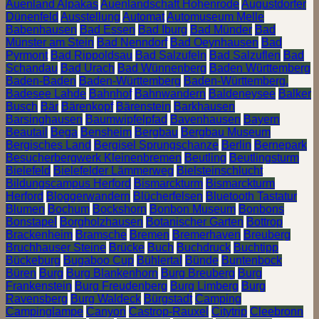
Auenland Alpakas
Auenlandschaft Hohenrode
Augustdorfer
Dünenfeld
Ausstellung
Automat
Automuseum Melle
Babenhausen
Bad Essen
Bad Iburg
Bad Münder
Bad
Münster am Stein
Bad Nenndorf
Bad Oeynhausen
Bad
Pyrmont
Bad Rippoldsau
Bad Salzufeln
Bad Salzuflen
Bad
Schandau
Bad Urach
Bad Wünnenberg
Baden Württemberg
Baden-Baden
Baden-Württemberg
Baden-Württemberg.
Badesee Lahde
Bahnhof
Bahnwandern
Baldeneysee
Balker
Busch
Bär
Bärenkopf
Bärenstein
Barkhausen
Barsinghausen
Baumwipfelpfad
Bavenhausen
Bayern
Beautail
Bega
Bensheim
Bergbau
Bergbau Museum
Bergisches Land
Bergisel Sprungschanze
Berlin
Bernepark
Besucherbergwerk Kleinenbremen
Beutling
Beutlingsturm
Bielefeld
Bielefelder Lämmerweg
Bielsteinschlucht
Bildungscampus Herford
Bismarckturm
Bismarckturm
Herford
Bloggerwandern
Blücherfelsen
Bluetooth Tastatur
Blumen
Bochum
Bockshorn
Bonbon Museum
Bonbons
Bonstapel
Borgholzhausen
Botanischer Garten
Bottrop
Brackenheim
Bramsche
Bremen
Bremerhaven
Breuberg
Bruchhauser Steine
Brücke
Buch
Buchdruck
Buchtipp
Bückeburg
Bugaboo Cup
Bühlertal
Bünde
Buntenbock
Büren
Burg
Burg Blankenhorn
Burg Breuberg
Burg
Frankenstein
Burg Freudenberg
Burg Limberg
Burg
Ravensberg
Burg Waldeck
Bürgstadt
Camping
Campinglampe
Canyon
Castrop-Rauxel
Citytrip
Cleebronn