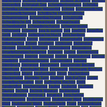
Marienburg
Schloss Mespelbrunn
Schloss Schwerin
Schloss
Stolzenfels
Schmalah See
Schmetterlingshaus
Schmilka
Schmilka Lichtenhainer Wasserfall
Schnee
Schneewittchen
Schneewittchenweg
Schottische Hochlandrinder
Schrammsteine
Schurenbachhalde
Schutzhütte
Schwäbische Alb
Schwarzwald
Schwarzwald.
Schwebebahn
Schwedenschanze
Schwelentruper
Höhenweg
Schwerin
Sea to summit
See
Seefahrt
Segelflug
Seife
Seilbahn
Seltenbachschlucht
Senckenberg
Naturmuseum
Senne
Sennelager
Sesamstraße
Sightseeing
Silberbachtal
Silixen
Sinsheim
Sitzkissen
Skilanglauf
Skysper
Skywalk Willingen
Sloopsteene
Sloopsteine
Smartphonetaschenlampe
Solingen
Solling
Sonnenbrink
Spaziergang
Spenge
Spessart
Speyer
Spielautomat
Springe
Städtetrip
Stadtspaziergang
Stangensteig
stausee
Steinbruch
Steinegge
Steinhagen
Steinhorster Becken
Steinhude
Steinhuder Meer
Sternwarte
Sternwarte Bochum
Sterrenbos
Strand
Straßenbahn
Strom
Stuckenberg
Stuckenpfad
Stumpfer Turm
Stuttgart
Sub.KulTour
Süntel
Süntelbuchenallee
SUP
Surfmühle Rechlin
SWR
Tandemflug
Taschenlampe
Tauber
Taubertal
Taufstein
Taunus
Technik
Technik Museum
Tecklenburg
Telegrafenweg
Terminal 3
terratrack
Terschelling
Testpassagier
Teufelstättkopf
Teutobruger Wald
Teutoburger
Wald
Teutoburger Wald.
Teutoschleife
Thale
Thyssenkrupp