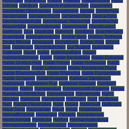
Flughafen
Frankreich
Fraport
Freeden
Friedenshöhe
Fulda
G4Free
Gamburg
Garmisch-Partenkirchen
Gasometer
Gasometer Oberhausen
Gauselmann
Geister
Geisterholz
Geisterjäger
Geisterschlucht
Gelsenkirchen
Geocaching
Georgsmarienhütte
Geroldsauer Wasserfall
Gertelbacher
Wasserfälle
Gespensterwald
Gewinnspiel
Ghostbusters
Giethoorn
Glas
Glashütte
Gohrisch
Goldbeck
Grachtenfahrt
Gravelbike
greenadventures
Großer Berg
Großes Torfmoor
Grube Messel
Grugapark
Grundlosen
Grüner Altar
Grüner
See
Güglingen
Gummibärchen
Gut Bustedt
Gutenberg
Gütersloh
Haard
Hafen
Hafenrundfahrt
Hagen
Hahnenkammsee
Halde
Halde Beckstraße
Halde Duhamel
Halde Großes Holz
Halde Haniel
Halde Hoheward
Halde
Hoppenbruch
Halde Lothringen
Halde Norddeutschland
Halde Rheinpreußen
Halde Rhenelbe
Halde Rungenberg
Halde Schwerin
Haldenhopping
Halleluja Steinbruch
Halloween
Halloween Run
Halterner Stausee
Hamburg
Hameln
Hamm
Hammerslust
Hammersmith Kaserne
Hanau
Handwaschblättchen
Hängebrücke
Hängematte
Hann.
Münden
Hannover
Hansestadt
Harlingen
Harrl
Hartigsee
Harz
Harzer Hexenstieg
Hase
Hasen
Hasenpatt
Hattingen
Haus Geist
Hausgeister
Havel
Heide
Heidelberg
Heimatflimmern
Helgoland
Hengelo
Hengsteysee
Henrichshütte
Herdecke
Herford
Hermannsdenkmal
Hermannshöhen
Hermannslauf
Hermannsweg