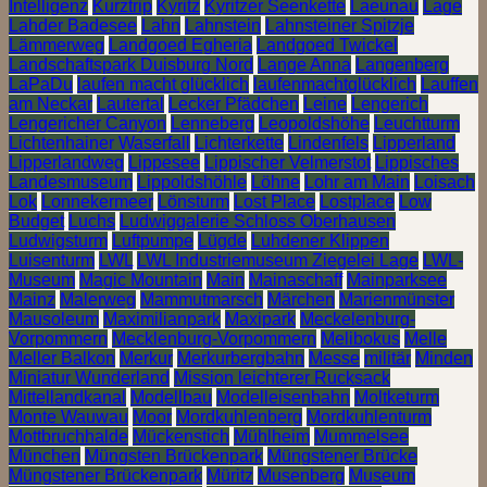
Intelligenz
Kurztrip
Kyritz
Kyritzer Seenkette
Laeunau
Lage
Lahder Badesee
Lahn
Lahnstein
Lahnsteiner Spitzje
Lämmerweg
Landgoed Egheria
Landgoed Twickel
Landschaftspark Duisburg Nord
Lange Anna
Langenberg
LaPaDu
laufen macht glücklich
laufenmachtglücklich
Lauffen
am Neckar
Lautertal
Lecker Pfädchen
Leine
Lengerich
Lengericher Canyon
Lenneberg
Leopoldshöhe
Leuchtturm
Lichtenhainer Waserfall
Lichterkette
Lindenfels
Lipperland
Lipperlandweg
Lippesee
Lippischer Velmerstot
Lippisches
Landesmuseum
Lippoldshöhle
Löhne
Lohr am Main
Loisach
Lok
Lonnekermeer
Lönsturm
Lost Place
Lostplace
Low
Budget
Luchs
Ludwiggalerie Schloss Oberhausen
Ludwigsturm
Luftpumpe
Lügde
Luhdener Klippen
Luisenturm
LWL
LWL Industriemuseum Ziegelei Lage
LWL-
Museum
Magic Mountain
Main
Mainaschaff
Mainparksee
Mainz
Malerweg
Mammutmarsch
Märchen
Marienmünster
Mausoleum
Maximilianpark
Maxipark
Meckelenburg-
Vorpommern
Mecklenburg-Vorpommern
Melibokus
Melle
Meller Balkon
Merkur
Merkurbergbahn
Messe
militär
Minden
Miniatur Wunderland
Mission leichterer Rucksack
Mittellandkanal
Modellbau
Modelleisenbahn
Moltketurm
Monte Wauwau
Moor
Mordkuhlenberg
Mordkuhlenturm
Mottbruchhalde
Mückenstich
Mühlheim
Mummelsee
München
Müngsten Brückenpark
Müngstener Brücke
Müngstener Brückenpark
Müritz
Musenberg
Museum