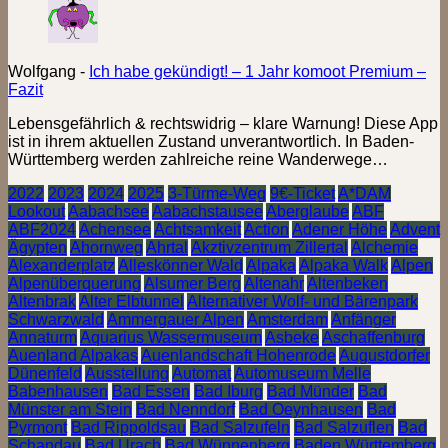
Wolfgang
-
Ich habe gekündigt! – 1 Jahr komoot Premium –
Fazit
Lebensgefährlich & rechtswidrig – klare Warnung! Diese App
ist in ihrem aktuellen Zustand unverantwortlich. In Baden-
Württemberg werden zahlreiche reine Wanderwege…
2022
2023
2024
2025
3-Türme-Weg
9€-Ticket
A*DAM
Lookout
Aabachsee
Aabachstausee
Aberglaube
ABF
ABF2024
Achensee
Achtsamkeit
Action
Adener Höhe
Advent
Ägypten
Ahornweg
Ahrtal
Akztivzentrum Zillertal
Alchemie
Alexanderplatz
Alleskönner Wald
Alpaka
Alpaka Walk
Alpen
Alpenüberquerung
Alsumer Berg
Altenahr
Altenbeken
Altenbrak
Alter Elbtunnel
Alternativer Wolf- und Bärenpark
Schwarzwald
Ammergauer Alpen
Amsterdam
Anfänger
Annaturm
Aquarius Wassermuseum
Asbeke
Aschaffenburg
Auenland Alpakas
Auenlandschaft Hohenrode
Augustdorfer
Dünenfeld
Ausstellung
Automat
Automuseum Melle
Babenhausen
Bad Essen
Bad Iburg
Bad Münder
Bad
Münster am Stein
Bad Nenndorf
Bad Oeynhausen
Bad
Pyrmont
Bad Rippoldsau
Bad Salzufeln
Bad Salzuflen
Bad
Schandau
Bad Urach
Bad Wünnenberg
Baden Württemberg