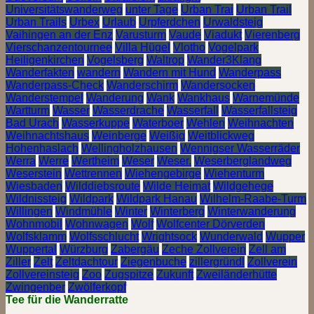
Universitätswanderweg
unter Tage
Urban Trai
Urban Trail
Urban Trails
Urbex
Urlaub
Urpferdchen
Urwaldsteig
Vaihingen an der Enz
Varusturm
Vaude
Viadukt
Vierenberg
Vierschanzentournee
Villa Hügel
Vlotho
Vogelpark
Heiligenkirchen
Vogelsberg
Waltrop
Wander3Klang
Wanderfakten
wandern
Wandern mit Hund
Wanderpass
Wanderpass-Check
Wanderschirm
Wandersocken
Wanderstempel
Wanderung
Wank
Wankhaus
Warnemünde
Wartturm
Wasser
Wasserdrache
Wasserfall
Wasserfallsteig
Bad Urach
Wasserkuppe
Waterboer
Wehlen
Weihnachten
Weihnachtshaus
Weinberge
Weißig
Weitblickweg
Hohenhaslach
Wellingholzhausen
Wennigser Wasserräder
Werra
Werre
Wertheim
Weser
Weser.
Weserberglandweg
Weserstein
Wettrennen
Wiehengebirge
Wiehenturm
Wiesbaden
Wilddiebsroute
Wilde Heimat
Wildgehege
Wildnissteig
Wildpark
Wildpark Hanau
Wilhelm-Raabe-Turm
Willingen
Windmühle
Winter
Winterberg
Winterwanderung
Wohnmobil
Wohnwagen
Wolf
Wolfcenter Dörverden
Wolfsklamm
Wolfsschlucht
Wrightsock
Wunderwald
Wupper
Wuppertal
Würzburg
Zabergäu
Zeche Zollverein
Zell am
Ziller
Zelt
Zeltdachtour
Ziegenbuche
zillergründl
Zollverein
Zollvereinsteig
Zoo
Zugspitze
Zukunft
Zweiländerhütte
Zwingenber
Zwölferkopf
Tee für die Wanderratte