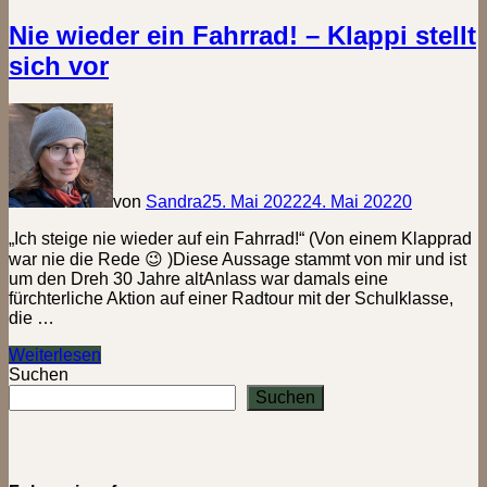
No.
2
Nie wieder ein Fahrrad! – Klappi stellt
–
sich vor
Herford,
Werre,
Bad
Salzuflen
von
Sandra
25. Mai 2022
24. Mai 2022
0
„Ich steige nie wieder auf ein Fahrrad!“ (Von einem Klapprad
war nie die Rede 😉 )Diese Aussage stammt von mir und ist
um den Dreh 30 Jahre altAnlass war damals eine
fürchterliche Aktion auf einer Radtour mit der Schulklasse,
die …
Nie
Weiterlesen
wieder
Suchen
ein
Suchen
Fahrrad!
–
Klappi
stellt