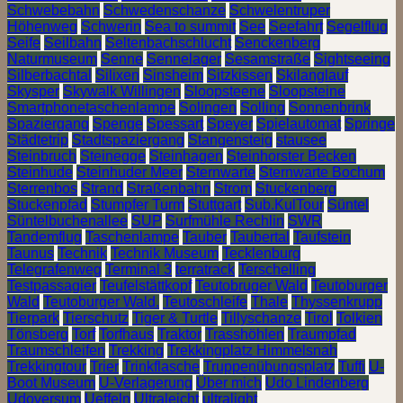
Schwebebahn
Schwedenschanze
Schwelentruper
Höhenweg
Schwerin
Sea to summit
See
Seefahrt
Segelflug
Seife
Seilbahn
Seltenbachschlucht
Senckenberg
Naturmuseum
Senne
Sennelager
Sesamstraße
Sightseeing
Silberbachtal
Silixen
Sinsheim
Sitzkissen
Skilanglauf
Skysper
Skywalk Willingen
Sloopsteene
Sloopsteine
Smartphonetaschenlampe
Solingen
Solling
Sonnenbrink
Spaziergang
Spenge
Spessart
Speyer
Spielautomat
Springe
Städtetrip
Stadtspaziergang
Stangensteig
stausee
Steinbruch
Steinegge
Steinhagen
Steinhorster Becken
Steinhude
Steinhuder Meer
Sternwarte
Sternwarte Bochum
Sterrenbos
Strand
Straßenbahn
Strom
Stuckenberg
Stuckenpfad
Stumpfer Turm
Stuttgart
Sub.KulTour
Süntel
Süntelbuchenallee
SUP
Surfmühle Rechlin
SWR
Tandemflug
Taschenlampe
Tauber
Taubertal
Taufstein
Taunus
Technik
Technik Museum
Tecklenburg
Telegrafenweg
Terminal 3
terratrack
Terschelling
Testpassagier
Teufelstättkopf
Teutobruger Wald
Teutoburger
Wald
Teutoburger Wald.
Teutoschleife
Thale
Thyssenkrupp
Tierpark
Tierschutz
Tiger & Turtle
Tillyschanze
Tirol
Tolkien
Tönsberg
Torf
Torfhaus
Traktor
Trasshöhlen
Traumpfad
Traumschleifen
Trekking
Trekkingplatz Himmelsnah
Trekkingtour
Trier
Trinkflasche
Truppenübungsplatz
Tuffi
U-
Boot Museum
U-Verlagerung
Über mich
Udo Lindenberg
Udoversum
Ueffeln
Ultraleicht
ultralight