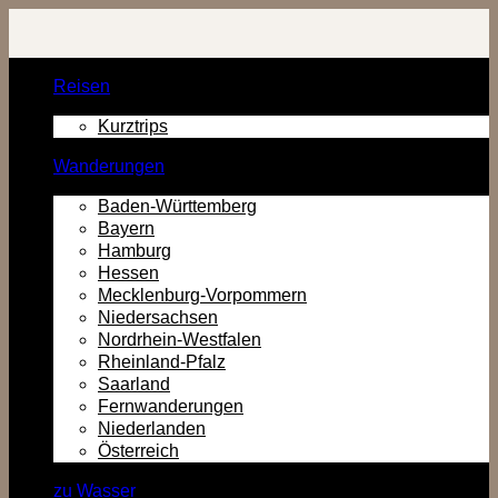
Zurück
zum
Inhalt
Reisen
Kurztrips
Wanderungen
Baden-Württemberg
Bayern
Hamburg
Hessen
Mecklenburg-Vorpommern
Niedersachsen
Nordrhein-Westfalen
Rheinland-Pfalz
Saarland
Fernwanderungen
Niederlanden
Österreich
zu Wasser