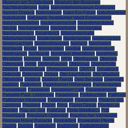
Museum am Schölerberg
Museum der Illusionen
Nachtwanderung
Nahe
Nahverkehrsmuseum Dortmund
Nasses Dreieck
Nationalpark
Natur Eis Palast
Naturbummler
Naturkunde
Naturpark Teutoburger Wald Eggegebirge
Naturschutzgebiet
Nautwissenschaft
Neanderlandsteig
Neckar
Neckargemünd
Neckarhalde
Neckarsteig
Neckarsteinach
Neuenknick
Nibelungenhalle
Nibelungensteig
Niederlande
Niederlanden
Niedersachen
Niedersachsen
Niedringhaussee
Nieheim
Nienhagen
Nightwalk
Nixdof
Nonnenstein
Nordisk
Nordmannsturm
Nordmarsch
Nordpunkt
Nordrhein Weestfalen
Nordrhein-
Westfalen
Nordsee
Norheim
NRW
Oberhausen
Obersee
Odenwald
Oelde
Oerlinghausen
Oldenzaal
Olpererhütte
Olsberg
Olympiapark
Olympiastadion
ORAT-3
Osnabrück
Osterode
Österreich
Ostsee
Otto Leuchtturm
Otto Waalkes
Ottoshöhe
Outdoor
Outdoor Trends
Over the edge
Overnight
paddeln
Paderborn
Paderborner Höhenweg
Palmengarten
Panoptikum
Papageien
Papageien Café
Papageienpark
Pappdel-Paul. Leppinsee
Paragliding
Parkleuchten
Patthorst
Patthorster Hexenpatt
Petershagen
Pharaonen
Phoenix des
Lumières
Piesberg
Pilsum
Pirna
Planet Ozean
Planten un
Blomen
Plau am See
Polenztal
Porta Westfalica
Pott
Powerbank
Preußisch Oldendorf
Preußischer Velmerstot
Princess Royal Barracks
Produkttest
Przewalski Pferde
Quckie
Quickie
Radarturm
Radfahren
Radioteleskop