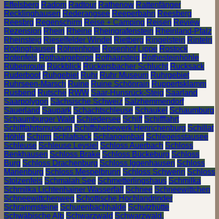
Effelsberg
Radom
Radtour
Rathenow
Rattenfänger
Recklinghausen
Rederangsee
Reeperbahn
Reesberg
Reesbrg
Regenschirm
Reise + Camping
Reisen
Review
Rezension
Rhein
Rheine
Rheingrafenstein
Rheinland-Pfalz
Rheinsteig
Rieselfelder Windel
Rietberg
Ringelstein
Rinteln
Rödinghausen
Röhrenhotel
Rosenhof Lippe
Rostock
Rotenfels
Rothaargebirge
Rothaarsteig
Rothesteinhöhle
Rübenroute
Rückblick
Rückersbacher Schlucht
Rucksack
Ruderboot
Ruhgebiet
Ruhr
Ruhr Museum
Ruhrgebiet
Ruhrseen-Marsch
Ruine
Ruine Schönrain
Ruppertsklamm
Rusbend
Rutsche
RWW
Saar-Hunsrück-Steig
Saarland
Saarpolygon
Sächsische Schweiz
Salzhemmendorf
Sauerland
Saupark
Schachtschleuse
Schaukel
Schaumburg
Schaumburger Wald
Schiedersee
Schiff
Schifffahrt
Schifffahrtsmuseum
Schiffshebewerk Henrichenburg
Schillat
Höhle
Schirm
Schlafsack
Schlangenbad
Schlegeisstausee
Schleuse
Schleuse Leysiel
Schloss Auerbach
Schloss
Benkhausen
Schloss Brake
Schloss Bückeburg
Schloss
Burg
Schloss Drachenburg
Schloss Iggenhausen
Schloss
Marienburg
Schloss Mespelbrunn
Schloss Schwerin
Schloss
Stolzenfels
Schmalah See
Schmetterlingshaus
Schmilka
Schmilka Lichtenhainer Wasserfall
Schnee
Schneewittchen
Schneewittchenweg
Schottische Hochlandrinder
Schrammsteine
Schurenbachhalde
Schutzhütte
Schwäbische Alb
Schwarzwald
Schwarzwald.