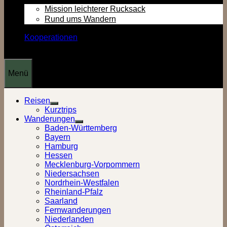
Mission leichterer Rucksack
Rund ums Wandern
Kooperationen
Menü
Reisen
Show
Kurztrips
sub
Wanderungen
menu
Show
Baden-Württemberg
sub
Bayern
menu
Hamburg
Hessen
Mecklenburg-Vorpommern
Niedersachsen
Nordrhein-Westfalen
Rheinland-Pfalz
Saarland
Fernwanderungen
Niederlanden