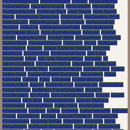
Hermansdenkmal
Hespertalbahn
Hessen
Hessigheimer
Felsengärten
Heunenschlucht
Hexenhöhle
Hexenpfad
Hidddenhausen
Hiddeser Bent
High Swing
High Swing
Berlin
Hintertuxer Gletscher
Hirschhorn
Hockendes Weib
hohenaualm
Hohenhaslach
Hohenstein
Hoherodskopf
Holland
Höllental
Höllentalangerhütte
Höllentalklamm
Holzhauser Bruch
Horn-Bad Meinberg
Hörspiel
Hörstel
Höxter
Hubschrauber
Hücker Moor
Hühnermoor
Hüllhorst
Hungerberg
Hungerbergturm
Hunsrück
Hunte
Hutewald
Ibbenbüren
Idaturm
Indian Summer Herford
Indzstrie
Innsbruck
Insektenbiss
Inselspaziergang
Iron Lake
Challenge
Irrtum
Isis- und Magna Mater
Isomatte
Ith
Jahresrückblick
Jahrtausendblick
Jakosberg
Jankersee
Journaling
Kahle Wart
Kahlenbergturm
Kahler Asten
Kahler
Asten-Steig
Kaiser-Wilhelm-Denkmal
Kaiserberg
Kajak
Kalender
Kalletal
Kanu
Karussell
Käsbergkanzel
Katakomben
Katzen
Katzenbuckel
Katzencafé
Katzensteig
Katzentempel
Kettwiger Panoramasteig
Kiedrich
Kirchlengern
Kirchsahr
Kirschweiler Festung
Kissen
Klappi
Klapprad
klein tibet
Kleinenbremen
Kleiner Mainzer
Höhenweg
Kleinostheim
Klettersteig
Klingenberg
Klippenturm
Klütturm
Knirps
Koblenz
Koepchenwerk
Kokerei
Hansa
Kollenberg
komoot
komoot Premium
Königshütte
Königswinter
Kosmos Verlag
Köterberg
Kraniche
krank
Kreuzfelsen
Kuhflucht Wasserfälle
Künsebeck
Künstliche