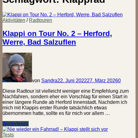
Aktivitäten
/
Radtouren
Klappi on Tour No. 2 – Herford,
Werre, Bad Salzuflen
von
Sandra
22. Juni 2022
27. März 2026
0
Diese Radtour ist vielleicht weniger eine Empfehlung zum
Nachfahren, sondern eher ein Vorschlag für einen Start in
einer längere Runde ab Herford Innenstadt. Nachdem ich
mich mit Klappis erster Runde tatsächlich etwas
übernommen hatte, sollte es für mich vor allem …
Klappi
Weiterlesen
on
Tour
Tests