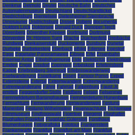
Denkmal
Detmold
Deuter
Deutsche Bahn
Deutsches
Automatenmuseum
Deutschland
Deutschlandticket
Diedrichsburg
Diemelsee
Dietesheimer Steinbrüche
Dinosaurier
Disdrichsburg
Dissen
Doberg
documenta
Doktors Lock
Doktorsee
Donald Duck
Donoper Teich
Dörenberg
Dörenther Klippen
Dortmund
Dortmung
Dörverden
Dr. Hönlein Turm
Drache
Drachenfeld
Dreibäche
Rundweg
Dreikaiserstuhl
Duckomenta
Duisburg
Dunetal
Durbeke
Durbekesteig
Eberbach
eBike
Edersee
Egestorf
Egge
Eggetaler Panoramaweg
Eibsee
Eifel
Eisenbahn
Eiserner Anton
Elbphilharmonie
Elde
Elektrizität
Elektroboot
Emden
Enger
Ensdorf
Eppingen
Erbeskopf
Erlebnisberg
Kappe
Erlebnisberg Sternrodt
Erlebniswanderweg
Eselwanderung
Espelkamp
Essen
Exmoor Ponys
Exped
Externsteine
Extertal
Extremwandern
Extremwanderng
Extremwanderung
Fähre
Fahrrad
Falkenburg
Faust Jr.
emittelt
Feggendorfer Stolln
Feldberg
Felsen
Felsenmer
Fernmeldeturm Barsinghausen
Fernmeldeturm Hünenburg
Fernsehturm
Fernwanderung
Fernwanderweg
Festung
Marienbrg
Festung Wilhelmstein
Feuerwachturm
Fichtensee
Filmmuseum
Findlingswald
Fjoertoer
Fliegerei
Flughafen
Flughafen Frankfurt
Flugplatz Gütersloh
Forsthaus
Blumenhagen
Fotografiska
Fototour
Frankenstein
Frankenwarte
Frankfurt
Frankfurt am Main
Frankfurt