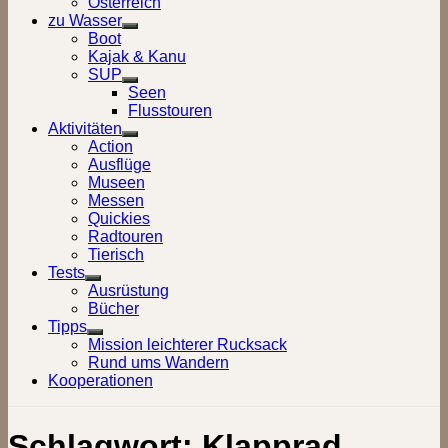
Österreich
zu Wasser
Show
Boot
sub
Kajak & Kanu
menu
SUP
Show
Seen
sub
Flusstouren
menu
Aktivitäten
Show
Action
sub
Ausflüge
menu
Museen
Messen
Quickies
Radtouren
Tierisch
Tests
Show
Ausrüstung
sub
Bücher
menu
Tipps
Show
Mission leichterer Rucksack
sub
Rund ums Wandern
menu
Kooperationen
Schlagwort:
Klapprad