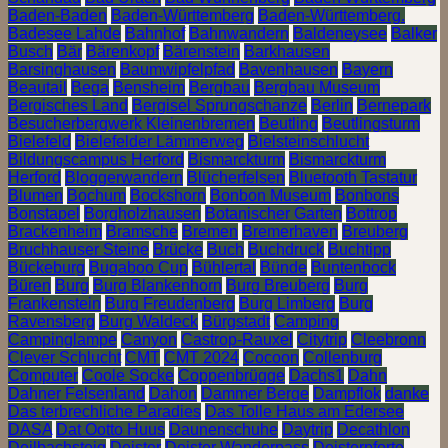
Baden-Baden
Baden-Württemberg
Baden-Württemberg.
Badesee Lahde
Bahnhof
Bahnwandern
Baldeneysee
Balker
Busch
Bär
Bärenkopf
Bärenstein
Barkhausen
Barsinghausen
Baumwipfelpfad
Bavenhausen
Bayern
Beautail
Bega
Bensheim
Bergbau
Bergbau Museum
Bergisches Land
Bergisel Sprungschanze
Berlin
Bernepark
Besucherbergwerk Kleinenbremen
Beutling
Beutlingsturm
Bielefeld
Bielefelder Lämmerweg
Bielsteinschlucht
Bildungscampus Herford
Bismarckturm
Bismarckturm
Herford
Bloggerwandern
Blücherfelsen
Bluetooth Tastatur
Blumen
Bochum
Bockshorn
Bonbon Museum
Bonbons
Bonstapel
Borgholzhausen
Botanischer Garten
Bottrop
Brackenheim
Bramsche
Bremen
Bremerhaven
Breuberg
Bruchhauser Steine
Brücke
Buch
Buchdruck
Buchtipp
Bückeburg
Bugaboo Cup
Bühlertal
Bünde
Buntenbock
Büren
Burg
Burg Blankenhorn
Burg Breuberg
Burg
Frankenstein
Burg Freudenberg
Burg Limberg
Burg
Ravensberg
Burg Waldeck
Bürgstadt
Camping
Campinglampe
Canyon
Castrop-Rauxel
Citytrip
Cleebronn
Clever Schlucht
CMT
CMT 2024
Cocoon
Collenburg
Computer
Coole Socke
Coppenbrügge
Dachs1
Dahn
Dahner Felsenland
Dahon
Dammer Berge
Dampflok
danke
Das terbrechliche Paradies
Das Tolle Haus am Edersee
DASA
Dat Ootto Huus
Daunenschuhe
Daytrip
Decathlon
Deilbachsteig
Deister
Deister Wanderpass
Deisterpforte