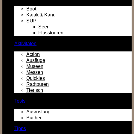
Boot
Kajak & Kanu
SUP
Seen
Flusstouren
Aktivitäten
Action
Ausflüge
Museen
Messen
Quickies
Radtouren
Tierisch
Tests
Ausrüstung
Bücher
Tipps