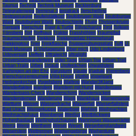
Taunus
Technik
Technik Museum
Tecklenburg
Telegrafenweg
Terminal 3
terratrack
Terschelling
Testpassagier
Teufelstättkopf
Teutobruger Wald
Teutoburger
Wald
Teutoburger Wald.
Teutoschleife
Thale
Thyssenkrupp
Tierpark
Tierschutz
Tiger & Turtle
Tillyschanze
Tirol
Tolkien
Tönsberg
Torf
Torfhaus
Traktor
Trasshöhlen
Traumpfad
Traumschleifen
Trekking
Trekkingplatz Himmelsnah
Trekkingtour
Trier
Trinkflasche
Truppenübungsplatz
Tuffi
U-
Boot Museum
U-Verlagerung
Über mich
Udo Lindenberg
Udoversum
Ueffeln
Ultraleicht
ultralight
Universitätswanderweg
unter Tage
Urban Trai
Urban Trail
Urban Trails
Urbex
Urlaub
Urpferdchen
Urwaldsteig
Vaihingen an der Enz
Varusturm
Vaude
Viadukt
Vierenberg
Vierschanzentournee
Villa Hügel
Vlotho
Vogelpark
Heiligenkirchen
Vogelsberg
Waltrop
Wander3Klang
Wanderfakten
wandern
Wandern mit Hund
Wanderpass
Wanderpass-Check
Wanderschirm
Wandersocken
Wanderstempel
Wanderung
Wank
Wankhaus
Warnemünde
Wartturm
Wasser
Wasserdrache
Wasserfall
Wasserfallsteig
Bad Urach
Wasserkuppe
Waterboer
Wehlen
Weihnachten
Weihnachtshaus
Weinberge
Weißig
Weitblickweg
Hohenhaslach
Wellingholzhausen
Wennigser Wasserräder
Werra
Werre
Wertheim
Weser
Weser.
Weserberglandweg
Weserstein
Wettrennen
Wiehengebirge
Wiehenturm