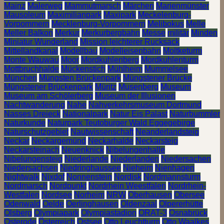
Mainz
Malerweg
Mammutmarsch
Märchen
Marienmünster
Mausoleum
Maximilianpark
Maxipark
Meckelenburg-
Vorpommern
Mecklenburg-Vorpommern
Melibokus
Melle
Meller Balkon
Merkur
Merkurbergbahn
Messe
militär
Minden
Miniatur Wunderland
Mission leichterer Rucksack
Mittellandkanal
Modellbau
Modelleisenbahn
Moltketurm
Monte Wauwau
Moor
Mordkuhlenberg
Mordkuhlenturm
Mottbruchhalde
Mückenstich
Mühlheim
Mummelsee
München
Müngsten Brückenpark
Müngstener Brücke
Müngstener Brückenpark
Müritz
Musenberg
Museum
Museum am Schölerberg
Museum der Illusionen
Nachtwanderung
Nahe
Nahverkehrsmuseum Dortmund
Nasses Dreieck
Nationalpark
Natur Eis Palast
Naturbummler
Naturkunde
Naturpark Teutoburger Wald Eggegebirge
Naturschutzgebiet
Nautwissenschaft
Neanderlandsteig
Neckar
Neckargemünd
Neckarhalde
Neckarsteig
Neckarsteinach
Neuenknick
Nibelungenhalle
Nibelungensteig
Niederlande
Niederlanden
Niedersachen
Niedersachsen
Niedringhaussee
Nieheim
Nienhagen
Nightwalk
Nixdof
Nonnenstein
Nordisk
Nordmannsturm
Nordmarsch
Nordpunkt
Nordrhein Weestfalen
Nordrhein-
Westfalen
Nordsee
Norheim
NRW
Oberhausen
Obersee
Odenwald
Oelde
Oerlinghausen
Oldenzaal
Olpererhütte
Olsberg
Olympiapark
Olympiastadion
ORAT-3
Osnabrück
Osterode
Österreich
Ostsee
Otto Leuchtturm
Otto Waalkes