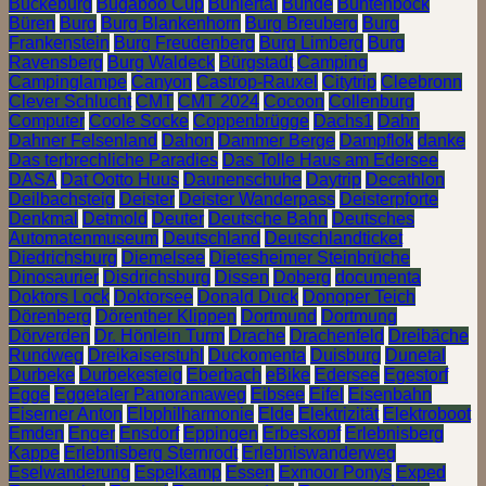
Bückeburg
Bugaboo Cup
Bühlertal
Bünde
Buntenbock
Büren
Burg
Burg Blankenhorn
Burg Breuberg
Burg
Frankenstein
Burg Freudenberg
Burg Limberg
Burg
Ravensberg
Burg Waldeck
Bürgstadt
Camping
Campinglampe
Canyon
Castrop-Rauxel
Citytrip
Cleebronn
Clever Schlucht
CMT
CMT 2024
Cocoon
Collenburg
Computer
Coole Socke
Coppenbrügge
Dachs1
Dahn
Dahner Felsenland
Dahon
Dammer Berge
Dampflok
danke
Das terbrechliche Paradies
Das Tolle Haus am Edersee
DASA
Dat Ootto Huus
Daunenschuhe
Daytrip
Decathlon
Deilbachsteig
Deister
Deister Wanderpass
Deisterpforte
Denkmal
Detmold
Deuter
Deutsche Bahn
Deutsches
Automatenmuseum
Deutschland
Deutschlandticket
Diedrichsburg
Diemelsee
Dietesheimer Steinbrüche
Dinosaurier
Disdrichsburg
Dissen
Doberg
documenta
Doktors Lock
Doktorsee
Donald Duck
Donoper Teich
Dörenberg
Dörenther Klippen
Dortmund
Dortmung
Dörverden
Dr. Hönlein Turm
Drache
Drachenfeld
Dreibäche
Rundweg
Dreikaiserstuhl
Duckomenta
Duisburg
Dunetal
Durbeke
Durbekesteig
Eberbach
eBike
Edersee
Egestorf
Egge
Eggetaler Panoramaweg
Eibsee
Eifel
Eisenbahn
Eiserner Anton
Elbphilharmonie
Elde
Elektrizität
Elektroboot
Emden
Enger
Ensdorf
Eppingen
Erbeskopf
Erlebnisberg
Kappe
Erlebnisberg Sternrodt
Erlebniswanderweg
Eselwanderung
Espelkamp
Essen
Exmoor Ponys
Exped