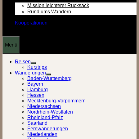
Mission leichterer Rucksack
Rund ums Wandern
Kooperationen
Menü
Reisen
Show
Kurztrips
sub
Wanderungen
menu
Show
Baden-Württemberg
sub
Bayern
menu
Hamburg
Hessen
Mecklenburg-Vorpommern
Niedersachsen
Nordrhein-Westfalen
Rheinland-Pfalz
Saarland
Fernwanderungen
Niederlanden