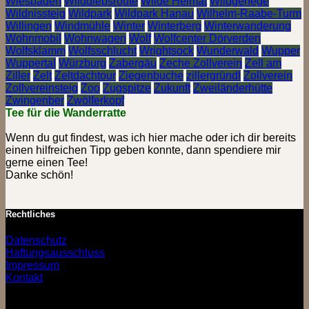
Wiesbaden
Wilddiebsroute
Wilde Heimat
Wildgehege
Wildnissteig
Wildpark
Wildpark Hanau
Wilhelm-Raabe-Turm
Willingen
Windmühle
Winter
Winterberg
Winterwanderung
Wohnmobil
Wohnwagen
Wolf
Wolfcenter Dörverden
Wolfsklamm
Wolfsschlucht
Wrightsock
Wunderwald
Wupper
Wuppertal
Würzburg
Zabergäu
Zeche Zollverein
Zell am
Ziller
Zelt
Zeltdachtour
Ziegenbuche
zillergründl
Zollverein
Zollvereinsteig
Zoo
Zugspitze
Zukunft
Zweiländerhütte
Zwingenber
Zwölferkopf
Tee für die Wanderratte
Wenn du gut findest, was ich hier mache oder ich dir bereits
einen hilfreichen Tipp geben konnte, dann spendiere mir
gerne einen Tee!
Danke schön!
Rechtliches
Datenschutz
Haftungsausschluss
Impressum
Kontakt