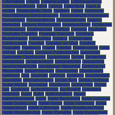
Externsteine
Extertal
Extremwandern
Extremwanderng
Extremwanderung
Fähre
Fahrrad
Falkenburg
Faust Jr.
emittelt
Feggendorfer Stolln
Feldberg
Felsen
Felsenmer
Fernmeldeturm Barsinghausen
Fernmeldeturm Hünenburg
Fernsehturm
Fernwanderung
Fernwanderweg
Festung
Marienbrg
Festung Wilhelmstein
Feuerwachturm
Fichtensee
Filmmuseum
Findlingswald
Fjoertoer
Fliegerei
Flughafen
Flughafen Frankfurt
Flugplatz Gütersloh
Forsthaus
Blumenhagen
Fotografiska
Fototour
Frankenstein
Frankenwarte
Frankfurt
Frankfurt am Main
Frankfurt
Flughafen
Frankreich
Fraport
Freeden
Friedenshöhe
Fulda
G4Free
Gamburg
Garmisch-Partenkirchen
Gasometer
Gasometer Oberhausen
Gauselmann
Geister
Geisterholz
Geisterjäger
Geisterschlucht
Gelsenkirchen
Geocaching
Georgsmarienhütte
Geroldsauer Wasserfall
Gertelbacher
Wasserfälle
Gespensterwald
Gewinnspiel
Ghostbusters
Giethoorn
Glas
Glashütte
Gohrisch
Goldbeck
Grachtenfahrt
Gravelbike
greenadventures
Großer Berg
Großes Torfmoor
Grube Messel
Grugapark
Grundlosen
Grüner Altar
Grüner
See
Güglingen
Gummibärchen
Gut Bustedt
Gutenberg
Gütersloh
Haard
Hafen
Hafenrundfahrt
Hagen
Hahnenkammsee
Halde
Halde Beckstraße
Halde Duhamel
Halde Großes Holz
Halde Haniel
Halde Hoheward
Halde
Hoppenbruch
Halde Lothringen
Halde Norddeutschland
Halde Rheinpreußen
Halde Rhenelbe
Halde Rungenberg