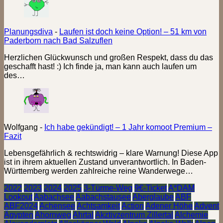
Planungsdiva
-
Laufen ist doch keine Option! – 51 km von
Paderborn nach Bad Salzuflen
Herzlichen Glückwunsch und großen Respekt, dass du das
geschafft hast! :) Ich finde ja, man kann auch laufen um
des…
Wolfgang
-
Ich habe gekündigt! – 1 Jahr komoot Premium –
Fazit
Lebensgefährlich & rechtswidrig – klare Warnung! Diese App
ist in ihrem aktuellen Zustand unverantwortlich. In Baden-
Württemberg werden zahlreiche reine Wanderwege…
2022
2023
2024
2025
3-Türme-Weg
9€-Ticket
A*DAM
Lookout
Aabachsee
Aabachstausee
Aberglaube
ABF
ABF2024
Achensee
Achtsamkeit
Action
Adener Höhe
Advent
Ägypten
Ahornweg
Ahrtal
Akztivzentrum Zillertal
Alchemie