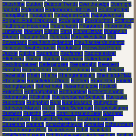
Ottoshöhe
Outdoor
Outdoor Trends
Over the edge
Overnight
paddeln
Paderborn
Paderborner Höhenweg
Palmengarten
Panoptikum
Papageien
Papageien Café
Papageienpark
Pappdel-Paul. Leppinsee
Paragliding
Parkleuchten
Patthorst
Patthorster Hexenpatt
Petershagen
Pharaonen
Phoenix des
Lumières
Piesberg
Pilsum
Pirna
Planet Ozean
Planten un
Blomen
Plau am See
Polenztal
Porta Westfalica
Pott
Powerbank
Preußisch Oldendorf
Preußischer Velmerstot
Princess Royal Barracks
Produkttest
Przewalski Pferde
Quckie
Quickie
Radarturm
Radfahren
Radioteleskop
Effelsberg
Radom
Radtour
Rathenow
Rattenfänger
Recklinghausen
Rederangsee
Reeperbahn
Reesberg
Reesbrg
Regenschirm
Reise + Camping
Reisen
Review
Rezension
Rhein
Rheine
Rheingrafenstein
Rheinland-Pfalz
Rheinsteig
Rieselfelder Windel
Rietberg
Ringelstein
Rinteln
Rödinghausen
Röhrenhotel
Rosenhof Lippe
Rostock
Rotenfels
Rothaargebirge
Rothaarsteig
Rothesteinhöhle
Rübenroute
Rückblick
Rückersbacher Schlucht
Rucksack
Ruderboot
Ruhgebiet
Ruhr
Ruhr Museum
Ruhrgebiet
Ruhrseen-Marsch
Ruine
Ruine Schönrain
Ruppertsklamm
Rusbend
Rutsche
RWW
Saar-Hunsrück-Steig
Saarland
Saarpolygon
Sächsische Schweiz
Salzhemmendorf
Sauerland
Saupark
Schachtschleuse
Schaukel
Schaumburg
Schaumburger Wald
Schiedersee
Schiff
Schifffahrt
Schifffahrtsmuseum
Schiffshebewerk Henrichenburg
Schillat