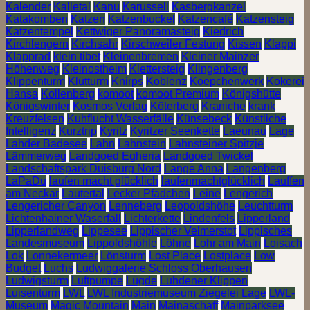
Kalender
Kalletal
Kanu
Karussell
Käsbergkanzel
Katakomben
Katzen
Katzenbuckel
Katzencafé
Katzensteig
Katzentempel
Kettwiger Panoramasteig
Kiedrich
Kirchlengern
Kirchsahr
Kirschweiler Festung
Kissen
Klappi
Klapprad
klein tibet
Kleinenbremen
Kleiner Mainzer
Höhenweg
Kleinostheim
Klettersteig
Klingenberg
Klippenturm
Klütturm
Knirps
Koblenz
Koepchenwerk
Kokerei
Hansa
Kollenberg
komoot
komoot Premium
Königshütte
Königswinter
Kosmos Verlag
Köterberg
Kraniche
krank
Kreuzfelsen
Kuhflucht Wasserfälle
Künsebeck
Künstliche
Intelligenz
Kurztrip
Kyritz
Kyritzer Seenkette
Laeunau
Lage
Lahder Badesee
Lahn
Lahnstein
Lahnsteiner Spitzje
Lämmerweg
Landgoed Egheria
Landgoed Twickel
Landschaftspark Duisburg Nord
Lange Anna
Langenberg
LaPaDu
laufen macht glücklich
laufenmachtglücklich
Lauffen
am Neckar
Lautertal
Lecker Pfädchen
Leine
Lengerich
Lengericher Canyon
Lenneberg
Leopoldshöhe
Leuchtturm
Lichtenhainer Waserfall
Lichterkette
Lindenfels
Lipperland
Lipperlandweg
Lippesee
Lippischer Velmerstot
Lippisches
Landesmuseum
Lippoldshöhle
Löhne
Lohr am Main
Loisach
Lok
Lonnekermeer
Lönsturm
Lost Place
Lostplace
Low
Budget
Luchs
Ludwiggalerie Schloss Oberhausen
Ludwigsturm
Luftpumpe
Lügde
Luhdener Klippen
Luisenturm
LWL
LWL Industriemuseum Ziegelei Lage
LWL-
Museum
Magic Mountain
Main
Mainaschaff
Mainparksee