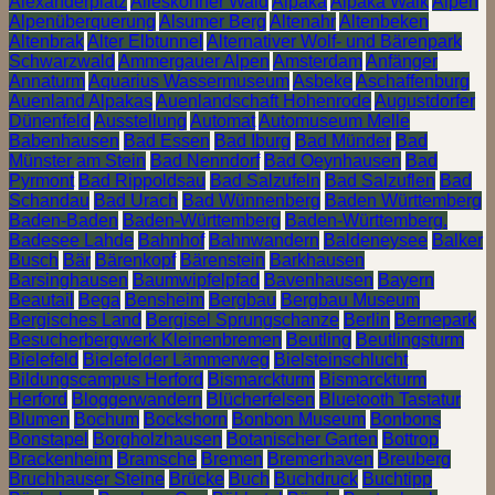
Alexanderplatz
Alleskönner Wald
Alpaka
Alpaka Walk
Alpen
Alpenüberquerung
Alsumer Berg
Altenahr
Altenbeken
Altenbrak
Alter Elbtunnel
Alternativer Wolf- und Bärenpark
Schwarzwald
Ammergauer Alpen
Amsterdam
Anfänger
Annaturm
Aquarius Wassermuseum
Asbeke
Aschaffenburg
Auenland Alpakas
Auenlandschaft Hohenrode
Augustdorfer
Dünenfeld
Ausstellung
Automat
Automuseum Melle
Babenhausen
Bad Essen
Bad Iburg
Bad Münder
Bad
Münster am Stein
Bad Nenndorf
Bad Oeynhausen
Bad
Pyrmont
Bad Rippoldsau
Bad Salzufeln
Bad Salzuflen
Bad
Schandau
Bad Urach
Bad Wünnenberg
Baden Württemberg
Baden-Baden
Baden-Württemberg
Baden-Württemberg.
Badesee Lahde
Bahnhof
Bahnwandern
Baldeneysee
Balker
Busch
Bär
Bärenkopf
Bärenstein
Barkhausen
Barsinghausen
Baumwipfelpfad
Bavenhausen
Bayern
Beautail
Bega
Bensheim
Bergbau
Bergbau Museum
Bergisches Land
Bergisel Sprungschanze
Berlin
Bernepark
Besucherbergwerk Kleinenbremen
Beutling
Beutlingsturm
Bielefeld
Bielefelder Lämmerweg
Bielsteinschlucht
Bildungscampus Herford
Bismarckturm
Bismarckturm
Herford
Bloggerwandern
Blücherfelsen
Bluetooth Tastatur
Blumen
Bochum
Bockshorn
Bonbon Museum
Bonbons
Bonstapel
Borgholzhausen
Botanischer Garten
Bottrop
Brackenheim
Bramsche
Bremen
Bremerhaven
Breuberg
Bruchhauser Steine
Brücke
Buch
Buchdruck
Buchtipp