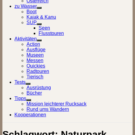
Österreich
zu Wasser
Show
Boot
sub
Kajak & Kanu
menu
SUP
Show
Seen
sub
Flusstouren
menu
Aktivitäten
Show
Action
sub
Ausflüge
menu
Museen
Messen
Quickies
Radtouren
Tierisch
Tests
Show
Ausrüstung
sub
Bücher
menu
Tipps
Show
Mission leichterer Rucksack
sub
Rund ums Wandern
menu
Kooperationen
Schlagwort:
Naturpark