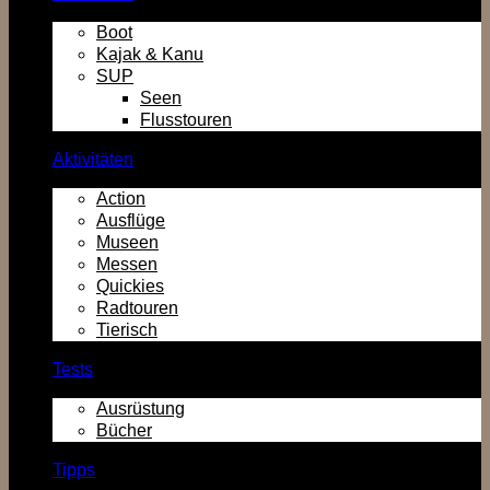
Boot
Kajak & Kanu
SUP
Seen
Flusstouren
Aktivitäten
Action
Ausflüge
Museen
Messen
Quickies
Radtouren
Tierisch
Tests
Ausrüstung
Bücher
Tipps