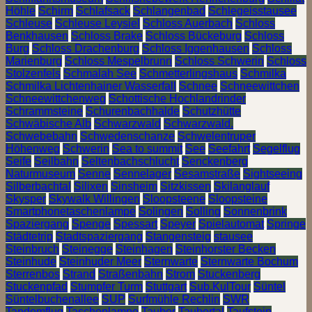
Höhle
Schirm
Schlafsack
Schlangenbad
Schlegeisstausee
Schleuse
Schleuse Leysiel
Schloss Auerbach
Schloss
Benkhausen
Schloss Brake
Schloss Bückeburg
Schloss
Burg
Schloss Drachenburg
Schloss Iggenhausen
Schloss
Marienburg
Schloss Mespelbrunn
Schloss Schwerin
Schloss
Stolzenfels
Schmalah See
Schmetterlingshaus
Schmilka
Schmilka Lichtenhainer Wasserfall
Schnee
Schneewittchen
Schneewittchenweg
Schottische Hochlandrinder
Schrammsteine
Schurenbachhalde
Schutzhütte
Schwäbische Alb
Schwarzwald
Schwarzwald.
Schwebebahn
Schwedenschanze
Schwelentruper
Höhenweg
Schwerin
Sea to summit
See
Seefahrt
Segelflug
Seife
Seilbahn
Seltenbachschlucht
Senckenberg
Naturmuseum
Senne
Sennelager
Sesamstraße
Sightseeing
Silberbachtal
Silixen
Sinsheim
Sitzkissen
Skilanglauf
Skysper
Skywalk Willingen
Sloopsteene
Sloopsteine
Smartphonetaschenlampe
Solingen
Solling
Sonnenbrink
Spaziergang
Spenge
Spessart
Speyer
Spielautomat
Springe
Städtetrip
Stadtspaziergang
Stangensteig
stausee
Steinbruch
Steinegge
Steinhagen
Steinhorster Becken
Steinhude
Steinhuder Meer
Sternwarte
Sternwarte Bochum
Sterrenbos
Strand
Straßenbahn
Strom
Stuckenberg
Stuckenpfad
Stumpfer Turm
Stuttgart
Sub.KulTour
Süntel
Süntelbuchenallee
SUP
Surfmühle Rechlin
SWR
Tandemflug
Taschenlampe
Tauber
Taubertal
Taufstein