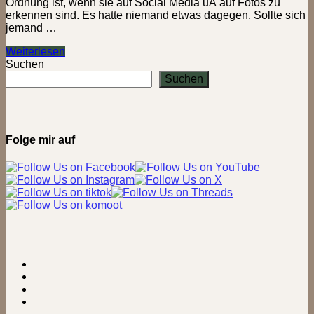
Ordnung ist, wenn sie auf Social Media uÄ auf Fotos zu
erkennen sind. Es hatte niemand etwas dagegen. Sollte sich
jemand …
Von
Weiterlesen
wegen
Suchen
stur!
Suchen
–
Eselwanderung
zur
Falkenburg
bei
Folge mir auf
Horn-
Bad
Meinberg