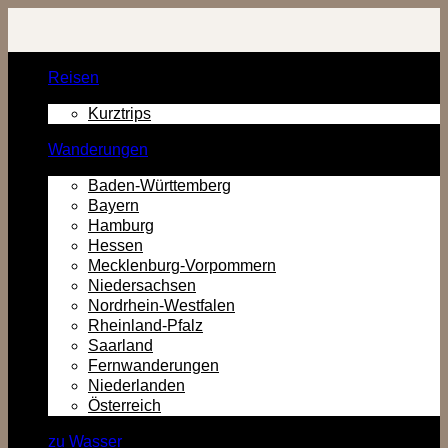
Zurück
zum
Inhalt
Reisen
Kurztrips
Wanderungen
Baden-Württemberg
Bayern
Hamburg
Hessen
Mecklenburg-Vorpommern
Niedersachsen
Nordrhein-Westfalen
Rheinland-Pfalz
Saarland
Fernwanderungen
Niederlanden
Österreich
zu Wasser