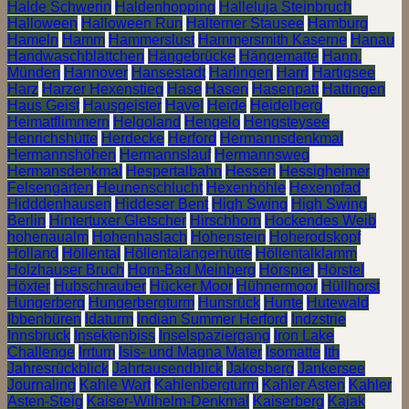
Halde Schwerin
Haldenhopping
Halleluja Steinbruch
Halloween
Halloween Run
Halterner Stausee
Hamburg
Hameln
Hamm
Hammerslust
Hammersmith Kaserne
Hanau
Handwaschblättchen
Hängebrücke
Hängematte
Hann.
Münden
Hannover
Hansestadt
Harlingen
Harrl
Hartigsee
Harz
Harzer Hexenstieg
Hase
Hasen
Hasenpatt
Hattingen
Haus Geist
Hausgeister
Havel
Heide
Heidelberg
Heimatflimmern
Helgoland
Hengelo
Hengsteysee
Henrichshütte
Herdecke
Herford
Hermannsdenkmal
Hermannshöhen
Hermannslauf
Hermannsweg
Hermansdenkmal
Hespertalbahn
Hessen
Hessigheimer
Felsengärten
Heunenschlucht
Hexenhöhle
Hexenpfad
Hidddenhausen
Hiddeser Bent
High Swing
High Swing
Berlin
Hintertuxer Gletscher
Hirschhorn
Hockendes Weib
hohenaualm
Hohenhaslach
Hohenstein
Hoherodskopf
Holland
Höllental
Höllentalangerhütte
Höllentalklamm
Holzhauser Bruch
Horn-Bad Meinberg
Hörspiel
Hörstel
Höxter
Hubschrauber
Hücker Moor
Hühnermoor
Hüllhorst
Hungerberg
Hungerbergturm
Hunsrück
Hunte
Hutewald
Ibbenbüren
Idaturm
Indian Summer Herford
Indzstrie
Innsbruck
Insektenbiss
Inselspaziergang
Iron Lake
Challenge
Irrtum
Isis- und Magna Mater
Isomatte
Ith
Jahresrückblick
Jahrtausendblick
Jakosberg
Jankersee
Journaling
Kahle Wart
Kahlenbergturm
Kahler Asten
Kahler
Asten-Steig
Kaiser-Wilhelm-Denkmal
Kaiserberg
Kajak