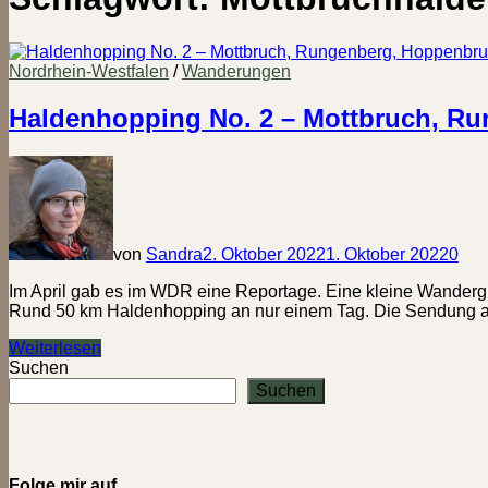
Nordrhein-Westfalen
/
Wanderungen
Haldenhopping No. 2 – Mottbruch, R
von
Sandra
2. Oktober 2022
1. Oktober 2022
0
Im April gab es im WDR eine Reportage. Eine kleine Wanderg
Rund 50 km Haldenhopping an nur einem Tag. Die Sendung a
Haldenhopping
Weiterlesen
No.
Suchen
2
Suchen
–
Mottbruch,
Rungenberg,
Hoppenbruch
&
Folge mir auf