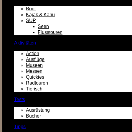
Boot
Kajak & Kanu
SUP
Seen
Flusstouren
Aktivitäten
Action
Ausflüge
Museen
Messen
Quickies
Radtouren
Tierisch
Tests
Ausrüstung
Bücher
Tipps