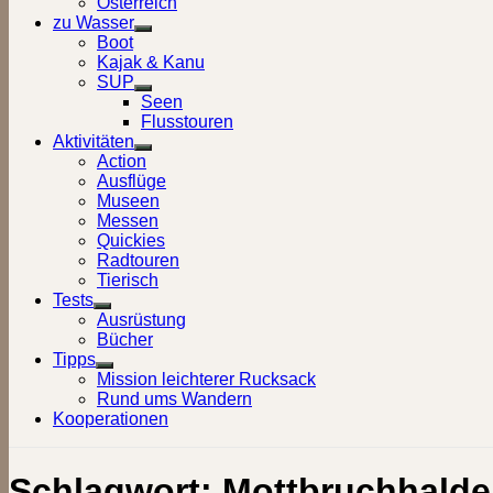
Österreich
zu Wasser
Show
Boot
sub
Kajak & Kanu
menu
SUP
Show
Seen
sub
Flusstouren
menu
Aktivitäten
Show
Action
sub
Ausflüge
menu
Museen
Messen
Quickies
Radtouren
Tierisch
Tests
Show
Ausrüstung
sub
Bücher
menu
Tipps
Show
Mission leichterer Rucksack
sub
Rund ums Wandern
menu
Kooperationen
Schlagwort:
Mottbruchhalde