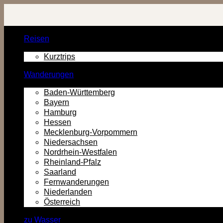
Zurück
zum
Inhalt
Reisen
Kurztrips
Wanderungen
Baden-Württemberg
Bayern
Hamburg
Hessen
Mecklenburg-Vorpommern
Niedersachsen
Nordrhein-Westfalen
Rheinland-Pfalz
Saarland
Fernwanderungen
Niederlanden
Österreich
zu Wasser