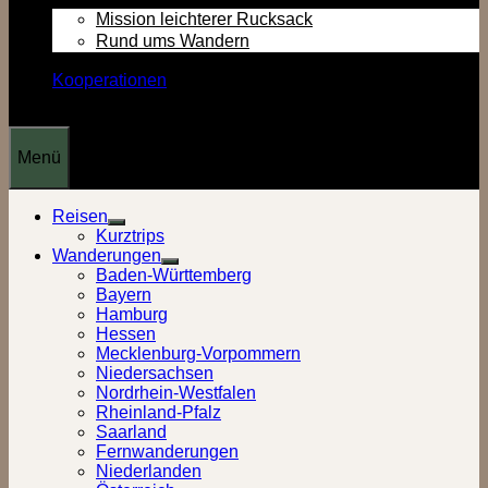
Mission leichterer Rucksack
Rund ums Wandern
Kooperationen
Menü
Reisen
Show
Kurztrips
sub
Wanderungen
menu
Show
Baden-Württemberg
sub
Bayern
menu
Hamburg
Hessen
Mecklenburg-Vorpommern
Niedersachsen
Nordrhein-Westfalen
Rheinland-Pfalz
Saarland
Fernwanderungen
Niederlanden