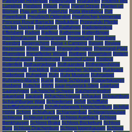
Patthorster Hexenpatt
Petershagen
Pharaonen
Phoenix des
Lumières
Piesberg
Pilsum
Pirna
Planet Ozean
Planten un
Blomen
Plau am See
Polenztal
Porta Westfalica
Pott
Powerbank
Preußisch Oldendorf
Preußischer Velmerstot
Princess Royal Barracks
Produkttest
Przewalski Pferde
Quckie
Quickie
Radarturm
Radfahren
Radioteleskop
Effelsberg
Radom
Radtour
Rathenow
Rattenfänger
Recklinghausen
Rederangsee
Reeperbahn
Reesberg
Reesbrg
Regenschirm
Reise + Camping
Reisen
Review
Rezension
Rhein
Rheine
Rheingrafenstein
Rheinland-Pfalz
Rheinsteig
Rieselfelder Windel
Rietberg
Ringelstein
Rinteln
Rödinghausen
Röhrenhotel
Rosenhof Lippe
Rostock
Rotenfels
Rothaargebirge
Rothaarsteig
Rothesteinhöhle
Rübenroute
Rückblick
Rückersbacher Schlucht
Rucksack
Ruderboot
Ruhgebiet
Ruhr
Ruhr Museum
Ruhrgebiet
Ruhrseen-Marsch
Ruine
Ruine Schönrain
Ruppertsklamm
Rusbend
Rutsche
RWW
Saar-Hunsrück-Steig
Saarland
Saarpolygon
Sächsische Schweiz
Salzhemmendorf
Sauerland
Saupark
Schachtschleuse
Schaukel
Schaumburg
Schaumburger Wald
Schiedersee
Schiff
Schifffahrt
Schifffahrtsmuseum
Schiffshebewerk Henrichenburg
Schillat
Höhle
Schirm
Schlafsack
Schlangenbad
Schlegeisstausee
Schleuse
Schleuse Leysiel
Schloss Auerbach
Schloss
Benkhausen
Schloss Brake
Schloss Bückeburg
Schloss
Burg
Schloss Drachenburg
Schloss Iggenhausen
Schloss