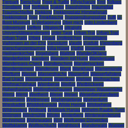
Tierpark
Tierschutz
Tiger & Turtle
Tillyschanze
Tirol
Tolkien
Tönsberg
Torf
Torfhaus
Traktor
Trasshöhlen
Traumpfad
Traumschleifen
Trekking
Trekkingplatz Himmelsnah
Trekkingtour
Trier
Trinkflasche
Truppenübungsplatz
Tuffi
U-
Boot Museum
U-Verlagerung
Über mich
Udo Lindenberg
Udoversum
Ueffeln
Ultraleicht
ultralight
Universitätswanderweg
unter Tage
Urban Trai
Urban Trail
Urban Trails
Urbex
Urlaub
Urpferdchen
Urwaldsteig
Vaihingen an der Enz
Varusturm
Vaude
Viadukt
Vierenberg
Vierschanzentournee
Villa Hügel
Vlotho
Vogelpark
Heiligenkirchen
Vogelsberg
Waltrop
Wander3Klang
Wanderfakten
wandern
Wandern mit Hund
Wanderpass
Wanderpass-Check
Wanderschirm
Wandersocken
Wanderstempel
Wanderung
Wank
Wankhaus
Warnemünde
Wartturm
Wasser
Wasserdrache
Wasserfall
Wasserfallsteig
Bad Urach
Wasserkuppe
Waterboer
Wehlen
Weihnachten
Weihnachtshaus
Weinberge
Weißig
Weitblickweg
Hohenhaslach
Wellingholzhausen
Wennigser Wasserräder
Werra
Werre
Wertheim
Weser
Weser.
Weserberglandweg
Weserstein
Wettrennen
Wiehengebirge
Wiehenturm
Wiesbaden
Wilddiebsroute
Wilde Heimat
Wildgehege
Wildnissteig
Wildpark
Wildpark Hanau
Wilhelm-Raabe-Turm
Willingen
Windmühle
Winter
Winterberg
Winterwanderung
Wohnmobil
Wohnwagen
Wolf
Wolfcenter Dörverden
Wolfsklamm
Wolfsschlucht
Wrightsock
Wunderwald
Wupper