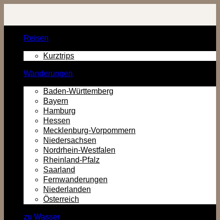
Zurück
zum
Inhalt
Reisen
Kurztrips
Wanderungen
Baden-Württemberg
Bayern
Hamburg
Hessen
Mecklenburg-Vorpommern
Niedersachsen
Nordrhein-Westfalen
Rheinland-Pfalz
Saarland
Fernwanderungen
Niederlanden
Österreich
zu Wasser