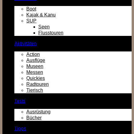
Boot
Kajak & Kanu
SUP
Seen
Flusstouren
Aktivitäten
Action
Ausflüge
Museen
Messen
Quickies
Radtouren
Tierisch
Tests
Ausrüstung
Bücher
Tipps