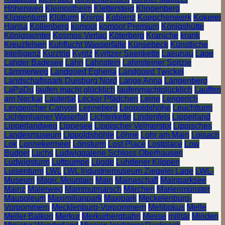
Höhenweg
Kleinostheim
Klettersteig
Klingenberg
Klippenturm
Klütturm
Knirps
Koblenz
Koepchenwerk
Kokerei
Hansa
Kollenberg
komoot
komoot Premium
Königshütte
Königswinter
Kosmos Verlag
Köterberg
Kraniche
krank
Kreuzfelsen
Kuhflucht Wasserfälle
Künsebeck
Künstliche
Intelligenz
Kurztrip
Kyritz
Kyritzer Seenkette
Laeunau
Lage
Lahder Badesee
Lahn
Lahnstein
Lahnsteiner Spitzje
Lämmerweg
Landgoed Egheria
Landgoed Twickel
Landschaftspark Duisburg Nord
Lange Anna
Langenberg
LaPaDu
laufen macht glücklich
laufenmachtglücklich
Lauffen
am Neckar
Lautertal
Lecker Pfädchen
Leine
Lengerich
Lengericher Canyon
Lenneberg
Leopoldshöhe
Leuchtturm
Lichtenhainer Waserfall
Lichterkette
Lindenfels
Lipperland
Lipperlandweg
Lippesee
Lippischer Velmerstot
Lippisches
Landesmuseum
Lippoldshöhle
Löhne
Lohr am Main
Loisach
Lok
Lonnekermeer
Lönsturm
Lost Place
Lostplace
Low
Budget
Luchs
Ludwiggalerie Schloss Oberhausen
Ludwigsturm
Luftpumpe
Lügde
Luhdener Klippen
Luisenturm
LWL
LWL Industriemuseum Ziegelei Lage
LWL-
Museum
Magic Mountain
Main
Mainaschaff
Mainparksee
Mainz
Malerweg
Mammutmarsch
Märchen
Marienmünster
Mausoleum
Maximilianpark
Maxipark
Meckelenburg-
Vorpommern
Mecklenburg-Vorpommern
Melibokus
Melle
Meller Balkon
Merkur
Merkurbergbahn
Messe
militär
Minden