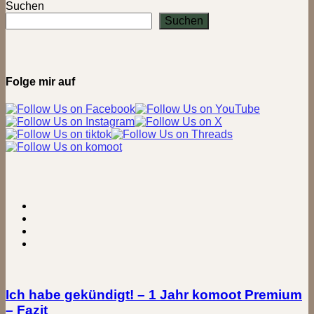
höchste
Suchen
Schaukel
Suchen
auf
120
m
–
High
Folge mir auf
Swing
Berlin
Ich habe gekündigt! – 1 Jahr komoot Premium
– Fazit