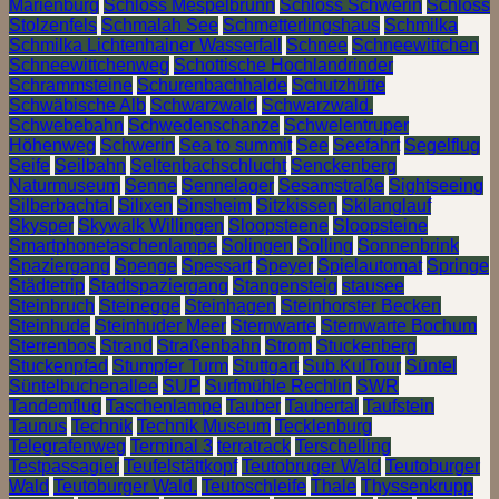
Marienburg
Schloss Mespelbrunn
Schloss Schwerin
Schloss
Stolzenfels
Schmalah See
Schmetterlingshaus
Schmilka
Schmilka Lichtenhainer Wasserfall
Schnee
Schneewittchen
Schneewittchenweg
Schottische Hochlandrinder
Schrammsteine
Schurenbachhalde
Schutzhütte
Schwäbische Alb
Schwarzwald
Schwarzwald.
Schwebebahn
Schwedenschanze
Schwelentruper
Höhenweg
Schwerin
Sea to summit
See
Seefahrt
Segelflug
Seife
Seilbahn
Seltenbachschlucht
Senckenberg
Naturmuseum
Senne
Sennelager
Sesamstraße
Sightseeing
Silberbachtal
Silixen
Sinsheim
Sitzkissen
Skilanglauf
Skysper
Skywalk Willingen
Sloopsteene
Sloopsteine
Smartphonetaschenlampe
Solingen
Solling
Sonnenbrink
Spaziergang
Spenge
Spessart
Speyer
Spielautomat
Springe
Städtetrip
Stadtspaziergang
Stangensteig
stausee
Steinbruch
Steinegge
Steinhagen
Steinhorster Becken
Steinhude
Steinhuder Meer
Sternwarte
Sternwarte Bochum
Sterrenbos
Strand
Straßenbahn
Strom
Stuckenberg
Stuckenpfad
Stumpfer Turm
Stuttgart
Sub.KulTour
Süntel
Süntelbuchenallee
SUP
Surfmühle Rechlin
SWR
Tandemflug
Taschenlampe
Tauber
Taubertal
Taufstein
Taunus
Technik
Technik Museum
Tecklenburg
Telegrafenweg
Terminal 3
terratrack
Terschelling
Testpassagier
Teufelstättkopf
Teutobruger Wald
Teutoburger
Wald
Teutoburger Wald.
Teutoschleife
Thale
Thyssenkrupp