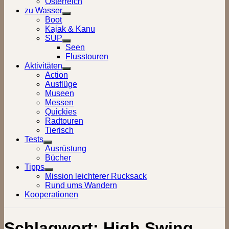
Österreich
zu Wasser
Show
Boot
sub
Kajak & Kanu
menu
SUP
Show
Seen
sub
Flusstouren
menu
Aktivitäten
Show
Action
sub
Ausflüge
menu
Museen
Messen
Quickies
Radtouren
Tierisch
Tests
Show
Ausrüstung
sub
Bücher
menu
Tipps
Show
Mission leichterer Rucksack
sub
Rund ums Wandern
menu
Kooperationen
Schlagwort:
High Swing