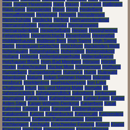
Harz
Harzer Hexenstieg
Hase
Hasen
Hasenpatt
Hattingen
Haus Geist
Hausgeister
Havel
Heide
Heidelberg
Heimatflimmern
Helgoland
Hengelo
Hengsteysee
Henrichshütte
Herdecke
Herford
Hermannsdenkmal
Hermannshöhen
Hermannslauf
Hermannsweg
Hermansdenkmal
Hespertalbahn
Hessen
Hessigheimer
Felsengärten
Heunenschlucht
Hexenhöhle
Hexenpfad
Hidddenhausen
Hiddeser Bent
High Swing
High Swing
Berlin
Hintertuxer Gletscher
Hirschhorn
Hockendes Weib
hohenaualm
Hohenhaslach
Hohenstein
Hoherodskopf
Holland
Höllental
Höllentalangerhütte
Höllentalklamm
Holzhauser Bruch
Horn-Bad Meinberg
Hörspiel
Hörstel
Höxter
Hubschrauber
Hücker Moor
Hühnermoor
Hüllhorst
Hungerberg
Hungerbergturm
Hunsrück
Hunte
Hutewald
Ibbenbüren
Idaturm
Indian Summer Herford
Indzstrie
Innsbruck
Insektenbiss
Inselspaziergang
Iron Lake
Challenge
Irrtum
Isis- und Magna Mater
Isomatte
Ith
Jahresrückblick
Jahrtausendblick
Jakosberg
Jankersee
Journaling
Kahle Wart
Kahlenbergturm
Kahler Asten
Kahler
Asten-Steig
Kaiser-Wilhelm-Denkmal
Kaiserberg
Kajak
Kalender
Kalletal
Kanu
Karussell
Käsbergkanzel
Katakomben
Katzen
Katzenbuckel
Katzencafé
Katzensteig
Katzentempel
Kettwiger Panoramasteig
Kiedrich
Kirchlengern
Kirchsahr
Kirschweiler Festung
Kissen
Klappi
Klapprad
klein tibet
Kleinenbremen
Kleiner Mainzer