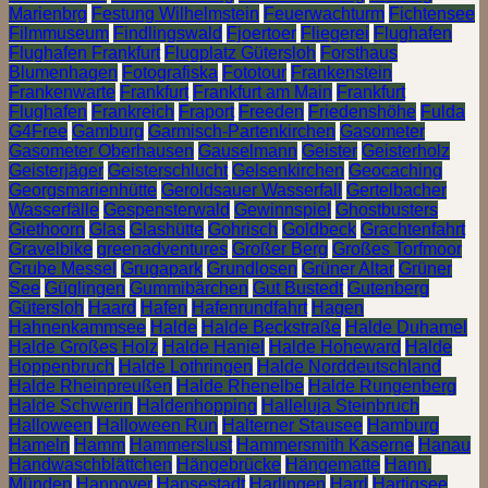
Marienbrg
Festung Wilhelmstein
Feuerwachturm
Fichtensee
Filmmuseum
Findlingswald
Fjoertoer
Fliegerei
Flughafen
Flughafen Frankfurt
Flugplatz Gütersloh
Forsthaus
Blumenhagen
Fotografiska
Fototour
Frankenstein
Frankenwarte
Frankfurt
Frankfurt am Main
Frankfurt
Flughafen
Frankreich
Fraport
Freeden
Friedenshöhe
Fulda
G4Free
Gamburg
Garmisch-Partenkirchen
Gasometer
Gasometer Oberhausen
Gauselmann
Geister
Geisterholz
Geisterjäger
Geisterschlucht
Gelsenkirchen
Geocaching
Georgsmarienhütte
Geroldsauer Wasserfall
Gertelbacher
Wasserfälle
Gespensterwald
Gewinnspiel
Ghostbusters
Giethoorn
Glas
Glashütte
Gohrisch
Goldbeck
Grachtenfahrt
Gravelbike
greenadventures
Großer Berg
Großes Torfmoor
Grube Messel
Grugapark
Grundlosen
Grüner Altar
Grüner
See
Güglingen
Gummibärchen
Gut Bustedt
Gutenberg
Gütersloh
Haard
Hafen
Hafenrundfahrt
Hagen
Hahnenkammsee
Halde
Halde Beckstraße
Halde Duhamel
Halde Großes Holz
Halde Haniel
Halde Hoheward
Halde
Hoppenbruch
Halde Lothringen
Halde Norddeutschland
Halde Rheinpreußen
Halde Rhenelbe
Halde Rungenberg
Halde Schwerin
Haldenhopping
Halleluja Steinbruch
Halloween
Halloween Run
Halterner Stausee
Hamburg
Hameln
Hamm
Hammerslust
Hammersmith Kaserne
Hanau
Handwaschblättchen
Hängebrücke
Hängematte
Hann.
Münden
Hannover
Hansestadt
Harlingen
Harrl
Hartigsee