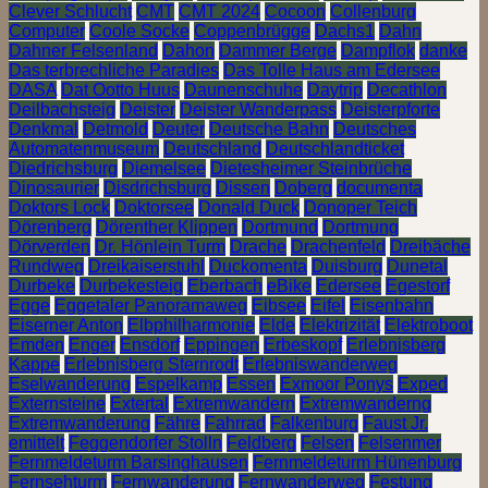
Clever Schlucht
CMT
CMT 2024
Cocoon
Collenburg
Computer
Coole Socke
Coppenbrügge
Dachs1
Dahn
Dahner Felsenland
Dahon
Dammer Berge
Dampflok
danke
Das terbrechliche Paradies
Das Tolle Haus am Edersee
DASA
Dat Ootto Huus
Daunenschuhe
Daytrip
Decathlon
Deilbachsteig
Deister
Deister Wanderpass
Deisterpforte
Denkmal
Detmold
Deuter
Deutsche Bahn
Deutsches
Automatenmuseum
Deutschland
Deutschlandticket
Diedrichsburg
Diemelsee
Dietesheimer Steinbrüche
Dinosaurier
Disdrichsburg
Dissen
Doberg
documenta
Doktors Lock
Doktorsee
Donald Duck
Donoper Teich
Dörenberg
Dörenther Klippen
Dortmund
Dortmung
Dörverden
Dr. Hönlein Turm
Drache
Drachenfeld
Dreibäche
Rundweg
Dreikaiserstuhl
Duckomenta
Duisburg
Dunetal
Durbeke
Durbekesteig
Eberbach
eBike
Edersee
Egestorf
Egge
Eggetaler Panoramaweg
Eibsee
Eifel
Eisenbahn
Eiserner Anton
Elbphilharmonie
Elde
Elektrizität
Elektroboot
Emden
Enger
Ensdorf
Eppingen
Erbeskopf
Erlebnisberg
Kappe
Erlebnisberg Sternrodt
Erlebniswanderweg
Eselwanderung
Espelkamp
Essen
Exmoor Ponys
Exped
Externsteine
Extertal
Extremwandern
Extremwanderng
Extremwanderung
Fähre
Fahrrad
Falkenburg
Faust Jr.
emittelt
Feggendorfer Stolln
Feldberg
Felsen
Felsenmer
Fernmeldeturm Barsinghausen
Fernmeldeturm Hünenburg
Fernsehturm
Fernwanderung
Fernwanderweg
Festung