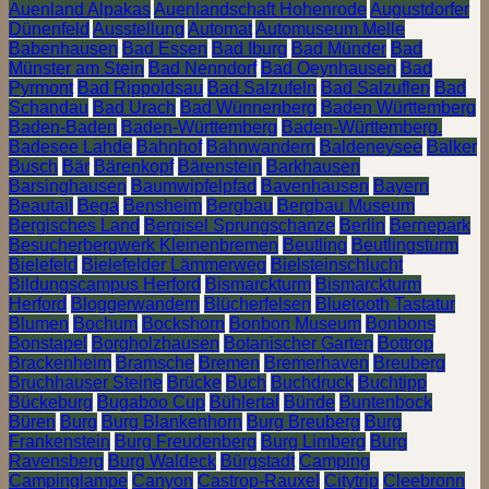
Auenland Alpakas
Auenlandschaft Hohenrode
Augustdorfer
Dünenfeld
Ausstellung
Automat
Automuseum Melle
Babenhausen
Bad Essen
Bad Iburg
Bad Münder
Bad
Münster am Stein
Bad Nenndorf
Bad Oeynhausen
Bad
Pyrmont
Bad Rippoldsau
Bad Salzufeln
Bad Salzuflen
Bad
Schandau
Bad Urach
Bad Wünnenberg
Baden Württemberg
Baden-Baden
Baden-Württemberg
Baden-Württemberg.
Badesee Lahde
Bahnhof
Bahnwandern
Baldeneysee
Balker
Busch
Bär
Bärenkopf
Bärenstein
Barkhausen
Barsinghausen
Baumwipfelpfad
Bavenhausen
Bayern
Beautail
Bega
Bensheim
Bergbau
Bergbau Museum
Bergisches Land
Bergisel Sprungschanze
Berlin
Bernepark
Besucherbergwerk Kleinenbremen
Beutling
Beutlingsturm
Bielefeld
Bielefelder Lämmerweg
Bielsteinschlucht
Bildungscampus Herford
Bismarckturm
Bismarckturm
Herford
Bloggerwandern
Blücherfelsen
Bluetooth Tastatur
Blumen
Bochum
Bockshorn
Bonbon Museum
Bonbons
Bonstapel
Borgholzhausen
Botanischer Garten
Bottrop
Brackenheim
Bramsche
Bremen
Bremerhaven
Breuberg
Bruchhauser Steine
Brücke
Buch
Buchdruck
Buchtipp
Bückeburg
Bugaboo Cup
Bühlertal
Bünde
Buntenbock
Büren
Burg
Burg Blankenhorn
Burg Breuberg
Burg
Frankenstein
Burg Freudenberg
Burg Limberg
Burg
Ravensberg
Burg Waldeck
Bürgstadt
Camping
Campinglampe
Canyon
Castrop-Rauxel
Citytrip
Cleebronn