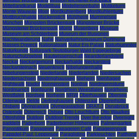
Miniatur Wunderland
Mission leichterer Rucksack
Mittellandkanal
Modellbau
Modelleisenbahn
Moltketurm
Monte Wauwau
Moor
Mordkuhlenberg
Mordkuhlenturm
Mottbruchhalde
Mückenstich
Mühlheim
Mummelsee
München
Müngsten Brückenpark
Müngstener Brücke
Müngstener Brückenpark
Müritz
Musenberg
Museum
Museum am Schölerberg
Museum der Illusionen
Nachtwanderung
Nahe
Nahverkehrsmuseum Dortmund
Nasses Dreieck
Nationalpark
Natur Eis Palast
Naturbummler
Naturkunde
Naturpark Teutoburger Wald Eggegebirge
Naturschutzgebiet
Nautwissenschaft
Neanderlandsteig
Neckar
Neckargemünd
Neckarhalde
Neckarsteig
Neckarsteinach
Neuenknick
Nibelungenhalle
Nibelungensteig
Niederlande
Niederlanden
Niedersachen
Niedersachsen
Niedringhaussee
Nieheim
Nienhagen
Nightwalk
Nixdof
Nonnenstein
Nordisk
Nordmannsturm
Nordmarsch
Nordpunkt
Nordrhein Weestfalen
Nordrhein-
Westfalen
Nordsee
Norheim
NRW
Oberhausen
Obersee
Odenwald
Oelde
Oerlinghausen
Oldenzaal
Olpererhütte
Olsberg
Olympiapark
Olympiastadion
ORAT-3
Osnabrück
Osterode
Österreich
Ostsee
Otto Leuchtturm
Otto Waalkes
Ottoshöhe
Outdoor
Outdoor Trends
Over the edge
Overnight
paddeln
Paderborn
Paderborner Höhenweg
Palmengarten
Panoptikum
Papageien
Papageien Café
Papageienpark
Pappdel-Paul. Leppinsee
Paragliding
Parkleuchten
Patthorst