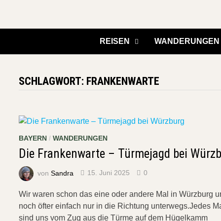
Zurück
zum
Inhalt
REISEN
WANDERUNGEN
SCHLAGWORT:
FRANKENWARTE
BAYERN
/
WANDERUNGEN
Die Frankenwarte – Türmejagd bei Würz
von
Sandra
15. Juni 2025
0
Wir waren schon das eine oder andere Mal in Würzburg 
noch öfter einfach nur in die Richtung unterwegs.Jedes M
sind uns vom Zug aus die Türme auf dem Hügelkamm