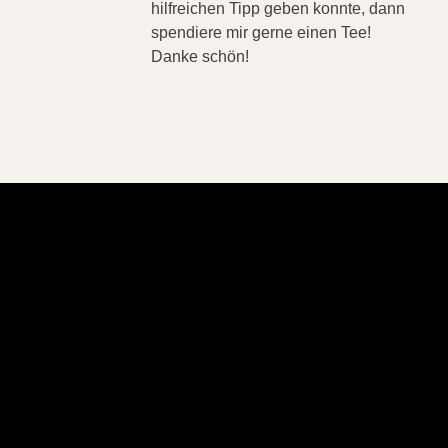
hilfreichen Tipp geben konnte, dann
spendiere mir gerne einen Tee!
Danke schön!