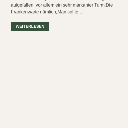
aufgefallen, vor allem ein sehr markanter Turm.Die
Frankenwarte nämlich„Man sollte …
DIE
WEITERLESEN
FRANKENWARTE
–
TÜRMEJAGD
BEI
WÜRZBURG