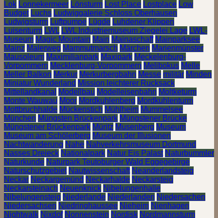
Lok
Lonnekermeer
Lönsturm
Lost Place
Lostplace
Low
Budget
Luchs
Ludwiggalerie Schloss Oberhausen
Ludwigsturm
Luftpumpe
Lügde
Luhdener Klippen
Luisenturm
LWL
LWL Industriemuseum Ziegelei Lage
LWL-
Museum
Magic Mountain
Main
Mainaschaff
Mainparksee
Mainz
Malerweg
Mammutmarsch
Märchen
Marienmünster
Mausoleum
Maximilianpark
Maxipark
Meckelenburg-
Vorpommern
Mecklenburg-Vorpommern
Melibokus
Melle
Meller Balkon
Merkur
Merkurbergbahn
Messe
militär
Minden
Miniatur Wunderland
Mission leichterer Rucksack
Mittellandkanal
Modellbau
Modelleisenbahn
Moltketurm
Monte Wauwau
Moor
Mordkuhlenberg
Mordkuhlenturm
Mottbruchhalde
Mückenstich
Mühlheim
Mummelsee
München
Müngsten Brückenpark
Müngstener Brücke
Müngstener Brückenpark
Müritz
Musenberg
Museum
Museum am Schölerberg
Museum der Illusionen
Nachtwanderung
Nahe
Nahverkehrsmuseum Dortmund
Nasses Dreieck
Nationalpark
Natur Eis Palast
Naturbummler
Naturkunde
Naturpark Teutoburger Wald Eggegebirge
Naturschutzgebiet
Nautwissenschaft
Neanderlandsteig
Neckar
Neckargemünd
Neckarhalde
Neckarsteig
Neckarsteinach
Neuenknick
Nibelungenhalle
Nibelungensteig
Niederlande
Niederlanden
Niedersachen
Niedersachsen
Niedringhaussee
Nieheim
Nienhagen
Nightwalk
Nixdof
Nonnenstein
Nordisk
Nordmannsturm