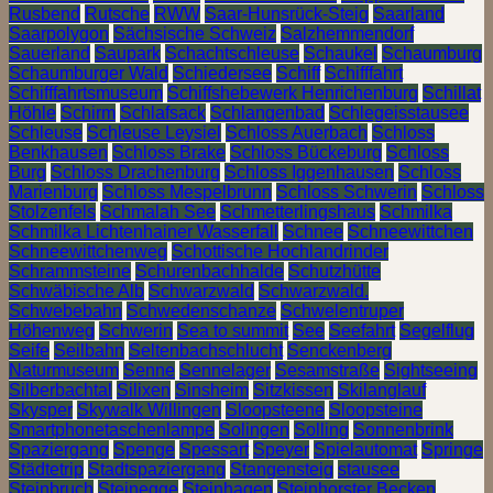
Rusbend
Rutsche
RWW
Saar-Hunsrück-Steig
Saarland
Saarpolygon
Sächsische Schweiz
Salzhemmendorf
Sauerland
Saupark
Schachtschleuse
Schaukel
Schaumburg
Schaumburger Wald
Schiedersee
Schiff
Schifffahrt
Schifffahrtsmuseum
Schiffshebewerk Henrichenburg
Schillat
Höhle
Schirm
Schlafsack
Schlangenbad
Schlegeisstausee
Schleuse
Schleuse Leysiel
Schloss Auerbach
Schloss
Benkhausen
Schloss Brake
Schloss Bückeburg
Schloss
Burg
Schloss Drachenburg
Schloss Iggenhausen
Schloss
Marienburg
Schloss Mespelbrunn
Schloss Schwerin
Schloss
Stolzenfels
Schmalah See
Schmetterlingshaus
Schmilka
Schmilka Lichtenhainer Wasserfall
Schnee
Schneewittchen
Schneewittchenweg
Schottische Hochlandrinder
Schrammsteine
Schurenbachhalde
Schutzhütte
Schwäbische Alb
Schwarzwald
Schwarzwald.
Schwebebahn
Schwedenschanze
Schwelentruper
Höhenweg
Schwerin
Sea to summit
See
Seefahrt
Segelflug
Seife
Seilbahn
Seltenbachschlucht
Senckenberg
Naturmuseum
Senne
Sennelager
Sesamstraße
Sightseeing
Silberbachtal
Silixen
Sinsheim
Sitzkissen
Skilanglauf
Skysper
Skywalk Willingen
Sloopsteene
Sloopsteine
Smartphonetaschenlampe
Solingen
Solling
Sonnenbrink
Spaziergang
Spenge
Spessart
Speyer
Spielautomat
Springe
Städtetrip
Stadtspaziergang
Stangensteig
stausee
Steinbruch
Steinegge
Steinhagen
Steinhorster Becken