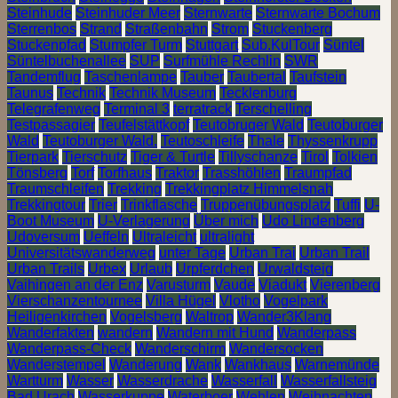
Steinhude
Steinhuder Meer
Sternwarte
Sternwarte Bochum
Sterrenbos
Strand
Straßenbahn
Strom
Stuckenberg
Stuckenpfad
Stumpfer Turm
Stuttgart
Sub.KulTour
Süntel
Süntelbuchenallee
SUP
Surfmühle Rechlin
SWR
Tandemflug
Taschenlampe
Tauber
Taubertal
Taufstein
Taunus
Technik
Technik Museum
Tecklenburg
Telegrafenweg
Terminal 3
terratrack
Terschelling
Testpassagier
Teufelstättkopf
Teutobruger Wald
Teutoburger
Wald
Teutoburger Wald.
Teutoschleife
Thale
Thyssenkrupp
Tierpark
Tierschutz
Tiger & Turtle
Tillyschanze
Tirol
Tolkien
Tönsberg
Torf
Torfhaus
Traktor
Trasshöhlen
Traumpfad
Traumschleifen
Trekking
Trekkingplatz Himmelsnah
Trekkingtour
Trier
Trinkflasche
Truppenübungsplatz
Tuffi
U-
Boot Museum
U-Verlagerung
Über mich
Udo Lindenberg
Udoversum
Ueffeln
Ultraleicht
ultralight
Universitätswanderweg
unter Tage
Urban Trai
Urban Trail
Urban Trails
Urbex
Urlaub
Urpferdchen
Urwaldsteig
Vaihingen an der Enz
Varusturm
Vaude
Viadukt
Vierenberg
Vierschanzentournee
Villa Hügel
Vlotho
Vogelpark
Heiligenkirchen
Vogelsberg
Waltrop
Wander3Klang
Wanderfakten
wandern
Wandern mit Hund
Wanderpass
Wanderpass-Check
Wanderschirm
Wandersocken
Wanderstempel
Wanderung
Wank
Wankhaus
Warnemünde
Wartturm
Wasser
Wasserdrache
Wasserfall
Wasserfallsteig
Bad Urach
Wasserkuppe
Waterboer
Wehlen
Weihnachten