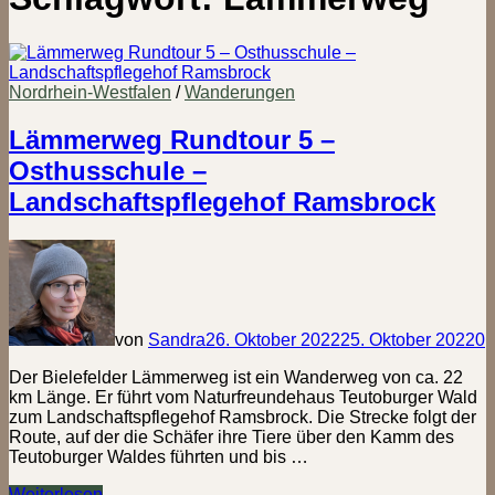
Nordrhein-Westfalen
/
Wanderungen
Lämmerweg Rundtour 5 –
Osthusschule –
Landschaftspflegehof Ramsbrock
von
Sandra
26. Oktober 2022
25. Oktober 2022
0
Der Bielefelder Lämmerweg ist ein Wanderweg von ca. 22
km Länge. Er führt vom Naturfreundehaus Teutoburger Wald
zum Landschaftspflegehof Ramsbrock. Die Strecke folgt der
Route, auf der die Schäfer ihre Tiere über den Kamm des
Teutoburger Waldes führten und bis …
Lämmerweg
Weiterlesen