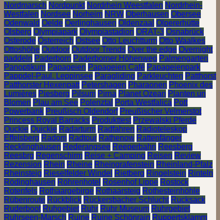
Nordmarsch
Nordpunkt
Nordrhein Weestfalen
Nordrhein-
Westfalen
Nordsee
Norheim
NRW
Oberhausen
Obersee
Odenwald
Oelde
Oerlinghausen
Oldenzaal
Olpererhütte
Olsberg
Olympiapark
Olympiastadion
ORAT-3
Osnabrück
Osterode
Österreich
Ostsee
Otto Leuchtturm
Otto Waalkes
Ottoshöhe
Outdoor
Outdoor Trends
Over the edge
Overnight
paddeln
Paderborn
Paderborner Höhenweg
Palmengarten
Panoptikum
Papageien
Papageien Café
Papageienpark
Pappdel-Paul. Leppinsee
Paragliding
Parkleuchten
Patthorst
Patthorster Hexenpatt
Petershagen
Pharaonen
Phoenix des
Lumières
Piesberg
Pilsum
Pirna
Planet Ozean
Planten un
Blomen
Plau am See
Polenztal
Porta Westfalica
Pott
Powerbank
Preußisch Oldendorf
Preußischer Velmerstot
Princess Royal Barracks
Produkttest
Przewalski Pferde
Quckie
Quickie
Radarturm
Radfahren
Radioteleskop
Effelsberg
Radom
Radtour
Rathenow
Rattenfänger
Recklinghausen
Rederangsee
Reeperbahn
Reesberg
Reesbrg
Regenschirm
Reise + Camping
Reisen
Review
Rezension
Rhein
Rheine
Rheingrafenstein
Rheinland-Pfalz
Rheinsteig
Rieselfelder Windel
Rietberg
Ringelstein
Rinteln
Rödinghausen
Röhrenhotel
Rosenhof Lippe
Rostock
Rotenfels
Rothaargebirge
Rothaarsteig
Rothesteinhöhle
Rübenroute
Rückblick
Rückersbacher Schlucht
Rucksack
Ruderboot
Ruhgebiet
Ruhr
Ruhr Museum
Ruhrgebiet
Ruhrseen-Marsch
Ruine
Ruine Schönrain
Ruppertsklamm