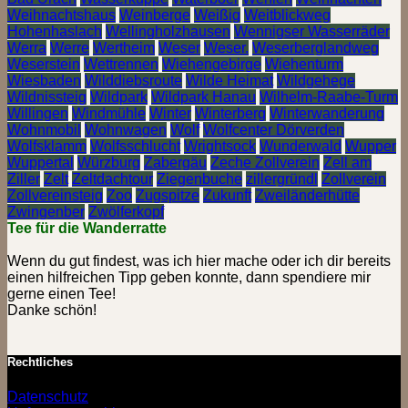
Weihnachtshaus
Weinberge
Weißig
Weitblickweg
Hohenhaslach
Wellingholzhausen
Wennigser Wasserräder
Werra
Werre
Wertheim
Weser
Weser.
Weserberglandweg
Weserstein
Wettrennen
Wiehengebirge
Wiehenturm
Wiesbaden
Wilddiebsroute
Wilde Heimat
Wildgehege
Wildnissteig
Wildpark
Wildpark Hanau
Wilhelm-Raabe-Turm
Willingen
Windmühle
Winter
Winterberg
Winterwanderung
Wohnmobil
Wohnwagen
Wolf
Wolfcenter Dörverden
Wolfsklamm
Wolfsschlucht
Wrightsock
Wunderwald
Wupper
Wuppertal
Würzburg
Zabergäu
Zeche Zollverein
Zell am
Ziller
Zelt
Zeltdachtour
Ziegenbuche
zillergründl
Zollverein
Zollvereinsteig
Zoo
Zugspitze
Zukunft
Zweiländerhütte
Zwingenber
Zwölferkopf
Tee für die Wanderratte
Wenn du gut findest, was ich hier mache oder ich dir bereits
einen hilfreichen Tipp geben konnte, dann spendiere mir
gerne einen Tee!
Danke schön!
Rechtliches
Datenschutz