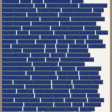
Gütersloh
Haard
Hafen
Hafenrundfahrt
Hagen
Hahnenkammsee
Halde
Halde Beckstraße
Halde Duhamel
Halde Großes Holz
Halde Haniel
Halde Hoheward
Halde
Hoppenbruch
Halde Lothringen
Halde Norddeutschland
Halde Rheinpreußen
Halde Rhenelbe
Halde Rungenberg
Halde Schwerin
Haldenhopping
Halleluja Steinbruch
Halloween
Halloween Run
Halterner Stausee
Hamburg
Hameln
Hamm
Hammerslust
Hammersmith Kaserne
Hanau
Handwaschblättchen
Hängebrücke
Hängematte
Hann.
Münden
Hannover
Hansestadt
Harlingen
Harrl
Hartigsee
Harz
Harzer Hexenstieg
Hase
Hasen
Hasenpatt
Hattingen
Haus Geist
Hausgeister
Havel
Heide
Heidelberg
Heimatflimmern
Helgoland
Hengelo
Hengsteysee
Henrichshütte
Herdecke
Herford
Hermannsdenkmal
Hermannshöhen
Hermannslauf
Hermannsweg
Hermansdenkmal
Hespertalbahn
Hessen
Hessigheimer
Felsengärten
Heunenschlucht
Hexenhöhle
Hexenpfad
Hidddenhausen
Hiddeser Bent
High Swing
High Swing
Berlin
Hintertuxer Gletscher
Hirschhorn
Hockendes Weib
hohenaualm
Hohenhaslach
Hohenstein
Hoherodskopf
Holland
Höllental
Höllentalangerhütte
Höllentalklamm
Holzhauser Bruch
Horn-Bad Meinberg
Hörspiel
Hörstel
Höxter
Hubschrauber
Hücker Moor
Hühnermoor
Hüllhorst
Hungerberg
Hungerbergturm
Hunsrück
Hunte
Hutewald
Ibbenbüren
Idaturm
Indian Summer Herford
Indzstrie