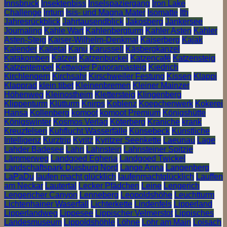
Innsbruck
Insektenbiss
Inselspaziergang
Iron Lake
Challenge
Irrtum
Isis- und Magna Mater
Isomatte
Ith
Jahresrückblick
Jahrtausendblick
Jakosberg
Jankersee
Journaling
Kahle Wart
Kahlenbergturm
Kahler Asten
Kahler
Asten-Steig
Kaiser-Wilhelm-Denkmal
Kaiserberg
Kajak
Kalender
Kalletal
Kanu
Karussell
Käsbergkanzel
Katakomben
Katzen
Katzenbuckel
Katzencafé
Katzensteig
Katzentempel
Kettwiger Panoramasteig
Kiedrich
Kirchlengern
Kirchsahr
Kirschweiler Festung
Kissen
Klappi
Klapprad
klein tibet
Kleinenbremen
Kleiner Mainzer
Höhenweg
Kleinostheim
Klettersteig
Klingenberg
Klippenturm
Klütturm
Knirps
Koblenz
Koepchenwerk
Kokerei
Hansa
Kollenberg
komoot
komoot Premium
Königshütte
Königswinter
Kosmos Verlag
Köterberg
Kraniche
krank
Kreuzfelsen
Kuhflucht Wasserfälle
Künsebeck
Künstliche
Intelligenz
Kurztrip
Kyritz
Kyritzer Seenkette
Laeunau
Lage
Lahder Badesee
Lahn
Lahnstein
Lahnsteiner Spitzje
Lämmerweg
Landgoed Egheria
Landgoed Twickel
Landschaftspark Duisburg Nord
Lange Anna
Langenberg
LaPaDu
laufen macht glücklich
laufenmachtglücklich
Lauffen
am Neckar
Lautertal
Lecker Pfädchen
Leine
Lengerich
Lengericher Canyon
Lenneberg
Leopoldshöhe
Leuchtturm
Lichtenhainer Waserfall
Lichterkette
Lindenfels
Lipperland
Lipperlandweg
Lippesee
Lippischer Velmerstot
Lippisches
Landesmuseum
Lippoldshöhle
Löhne
Lohr am Main
Loisach