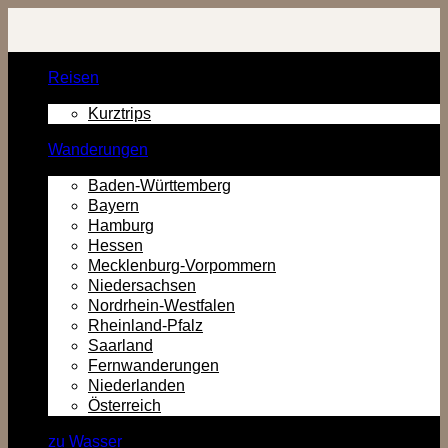
Zurück
zum
Inhalt
Reisen
Kurztrips
Wanderungen
Baden-Württemberg
Bayern
Hamburg
Hessen
Mecklenburg-Vorpommern
Niedersachsen
Nordrhein-Westfalen
Rheinland-Pfalz
Saarland
Fernwanderungen
Niederlanden
Österreich
zu Wasser