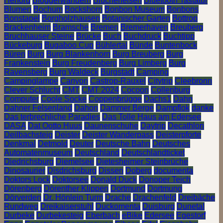
Herford
Bloggerwandern
Blücherfelsen
Bluetooth Tastatur
Blumen
Bochum
Bockshorn
Bonbon Museum
Bonbons
Bonstapel
Borgholzhausen
Botanischer Garten
Bottrop
Brackenheim
Bramsche
Bremen
Bremerhaven
Breuberg
Bruchhauser Steine
Brücke
Buch
Buchdruck
Buchtipp
Bückeburg
Bugaboo Cup
Bühlertal
Bünde
Buntenbock
Büren
Burg
Burg Blankenhorn
Burg Breuberg
Burg
Frankenstein
Burg Freudenberg
Burg Limberg
Burg
Ravensberg
Burg Waldeck
Bürgstadt
Camping
Campinglampe
Canyon
Castrop-Rauxel
Citytrip
Cleebronn
Clever Schlucht
CMT
CMT 2024
Cocoon
Collenburg
Computer
Coole Socke
Coppenbrügge
Dachs1
Dahn
Dahner Felsenland
Dahon
Dammer Berge
Dampflok
danke
Das terbrechliche Paradies
Das Tolle Haus am Edersee
DASA
Dat Ootto Huus
Daunenschuhe
Daytrip
Decathlon
Deilbachsteig
Deister
Deister Wanderpass
Deisterpforte
Denkmal
Detmold
Deuter
Deutsche Bahn
Deutsches
Automatenmuseum
Deutschland
Deutschlandticket
Diedrichsburg
Diemelsee
Dietesheimer Steinbrüche
Dinosaurier
Disdrichsburg
Dissen
Doberg
documenta
Doktors Lock
Doktorsee
Donald Duck
Donoper Teich
Dörenberg
Dörenther Klippen
Dortmund
Dortmung
Dörverden
Dr. Hönlein Turm
Drache
Drachenfeld
Dreibäche
Rundweg
Dreikaiserstuhl
Duckomenta
Duisburg
Dunetal
Durbeke
Durbekesteig
Eberbach
eBike
Edersee
Egestorf