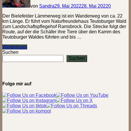
von
Sandra
29. Mai 2022
28. Mai 2022
0
Der Bielefelder Lämmerweg ist ein Wanderweg von ca. 22
km Länge. Er führt vom Naturfreundehaus Teutoburger Wald
zum Landschaftspflegehof Ramsbrock. Die Strecke folgt der
Route, auf der die Schäfer ihre Tiere über den Kamm des
Teutoburger Waldes führten und bis …
Lämmerweg
Weiterlesen
Rundtour
Suchen
1
Suchen
–
Ubbedissen
–
Eisgrund
Folge mir auf