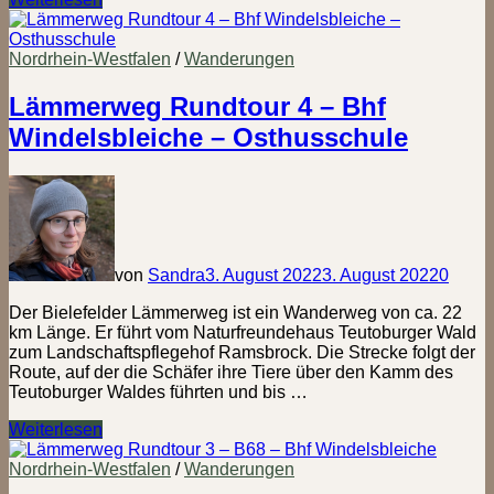
Rundtour
5
–
Nordrhein-Westfalen
/
Wanderungen
Osthusschule
–
Lämmerweg Rundtour 4 – Bhf
Landschaftspflegehof
Windelsbleiche – Osthusschule
Ramsbrock
von
Sandra
3. August 2022
3. August 2022
0
Der Bielefelder Lämmerweg ist ein Wanderweg von ca. 22
km Länge. Er führt vom Naturfreundehaus Teutoburger Wald
zum Landschaftspflegehof Ramsbrock. Die Strecke folgt der
Route, auf der die Schäfer ihre Tiere über den Kamm des
Teutoburger Waldes führten und bis …
Lämmerweg
Weiterlesen
Rundtour
4
Nordrhein-Westfalen
/
Wanderungen
–