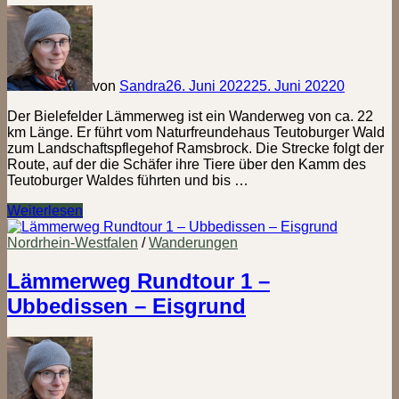
von
Sandra
26. Juni 2022
25. Juni 2022
0
Der Bielefelder Lämmerweg ist ein Wanderweg von ca. 22
km Länge. Er führt vom Naturfreundehaus Teutoburger Wald
zum Landschaftspflegehof Ramsbrock. Die Strecke folgt der
Route, auf der die Schäfer ihre Tiere über den Kamm des
Teutoburger Waldes führten und bis …
Lämmerweg
Weiterlesen
Rundtour
2
Nordrhein-Westfalen
/
Wanderungen
–
Eisgrund
Lämmerweg Rundtour 1 –
–
Ubbedissen – Eisgrund
B68