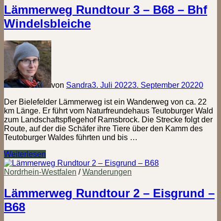
Bhf
Lämmerweg Rundtour 3 – B68 – Bhf
Windelsbleiche
Windelsbleiche
–
Osthusschule
von
Sandra
3. Juli 2022
3. September 2022
0
Der Bielefelder Lämmerweg ist ein Wanderweg von ca. 22
km Länge. Er führt vom Naturfreundehaus Teutoburger Wald
zum Landschaftspflegehof Ramsbrock. Die Strecke folgt der
Route, auf der die Schäfer ihre Tiere über den Kamm des
Teutoburger Waldes führten und bis …
Lämmerweg
Weiterlesen
Rundtour
3
Nordrhein-Westfalen
/
Wanderungen
–
B68
Lämmerweg Rundtour 2 – Eisgrund –
–
B68
Bhf
Windelsbleiche