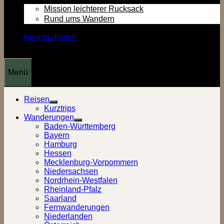
Mission leichterer Rucksack
Rund ums Wandern
Kooperationen
Menü
Reisen
Show
Kurztrips
sub
Wanderungen
menu
Show
Baden-Württemberg
sub
Bayern
menu
Hamburg
Hessen
Mecklenburg-Vorpommern
Niedersachsen
Nordrhein-Westfalen
Rheinland-Pfalz
Saarland
Fernwanderungen
Niederlanden