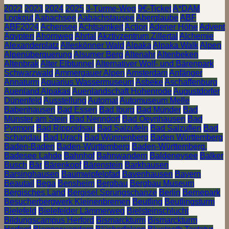
2022
2023
2024
2025
3-Türme-Weg
9€-Ticket
A*DAM
Lookout
Aabachsee
Aabachstausee
Aberglaube
ABF
ABF2024
Achensee
Achtsamkeit
Action
Adener Höhe
Advent
Ägypten
Ahornweg
Ahrtal
Akztivzentrum Zillertal
Alchemie
Alexanderplatz
Alleskönner Wald
Alpaka
Alpaka Walk
Alpen
Alpenüberquerung
Alsumer Berg
Altenahr
Altenbeken
Altenbrak
Alter Elbtunnel
Alternativer Wolf- und Bärenpark
Schwarzwald
Ammergauer Alpen
Amsterdam
Anfänger
Annaturm
Aquarius Wassermuseum
Asbeke
Aschaffenburg
Auenland Alpakas
Auenlandschaft Hohenrode
Augustdorfer
Dünenfeld
Ausstellung
Automat
Automuseum Melle
Babenhausen
Bad Essen
Bad Iburg
Bad Münder
Bad
Münster am Stein
Bad Nenndorf
Bad Oeynhausen
Bad
Pyrmont
Bad Rippoldsau
Bad Salzufeln
Bad Salzuflen
Bad
Schandau
Bad Urach
Bad Wünnenberg
Baden Württemberg
Baden-Baden
Baden-Württemberg
Baden-Württemberg.
Badesee Lahde
Bahnhof
Bahnwandern
Baldeneysee
Balker
Busch
Bär
Bärenkopf
Bärenstein
Barkhausen
Barsinghausen
Baumwipfelpfad
Bavenhausen
Bayern
Beautail
Bega
Bensheim
Bergbau
Bergbau Museum
Bergisches Land
Bergisel Sprungschanze
Berlin
Bernepark
Besucherbergwerk Kleinenbremen
Beutling
Beutlingsturm
Bielefeld
Bielefelder Lämmerweg
Bielsteinschlucht
Bildungscampus Herford
Bismarckturm
Bismarckturm