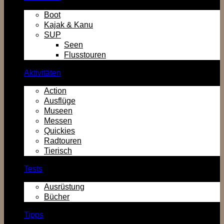
Boot
Kajak & Kanu
SUP
Seen
Flusstouren
Aktivitäten
Action
Ausflüge
Museen
Messen
Quickies
Radtouren
Tierisch
Tests
Ausrüstung
Bücher
Tipps