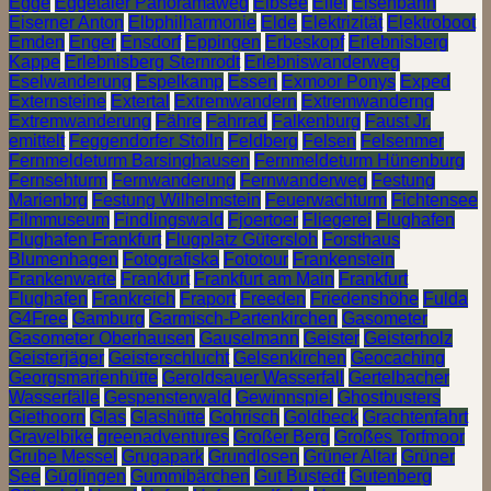
Egge
Eggetaler Panoramaweg
Eibsee
Eifel
Eisenbahn
Eiserner Anton
Elbphilharmonie
Elde
Elektrizität
Elektroboot
Emden
Enger
Ensdorf
Eppingen
Erbeskopf
Erlebnisberg
Kappe
Erlebnisberg Sternrodt
Erlebniswanderweg
Eselwanderung
Espelkamp
Essen
Exmoor Ponys
Exped
Externsteine
Extertal
Extremwandern
Extremwanderng
Extremwanderung
Fähre
Fahrrad
Falkenburg
Faust Jr.
emittelt
Feggendorfer Stolln
Feldberg
Felsen
Felsenmer
Fernmeldeturm Barsinghausen
Fernmeldeturm Hünenburg
Fernsehturm
Fernwanderung
Fernwanderweg
Festung
Marienbrg
Festung Wilhelmstein
Feuerwachturm
Fichtensee
Filmmuseum
Findlingswald
Fjoertoer
Fliegerei
Flughafen
Flughafen Frankfurt
Flugplatz Gütersloh
Forsthaus
Blumenhagen
Fotografiska
Fototour
Frankenstein
Frankenwarte
Frankfurt
Frankfurt am Main
Frankfurt
Flughafen
Frankreich
Fraport
Freeden
Friedenshöhe
Fulda
G4Free
Gamburg
Garmisch-Partenkirchen
Gasometer
Gasometer Oberhausen
Gauselmann
Geister
Geisterholz
Geisterjäger
Geisterschlucht
Gelsenkirchen
Geocaching
Georgsmarienhütte
Geroldsauer Wasserfall
Gertelbacher
Wasserfälle
Gespensterwald
Gewinnspiel
Ghostbusters
Giethoorn
Glas
Glashütte
Gohrisch
Goldbeck
Grachtenfahrt
Gravelbike
greenadventures
Großer Berg
Großes Torfmoor
Grube Messel
Grugapark
Grundlosen
Grüner Altar
Grüner
See
Güglingen
Gummibärchen
Gut Bustedt
Gutenberg