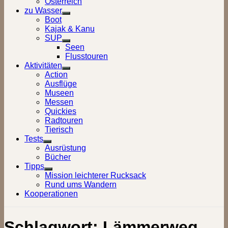
Österreich
zu Wasser
Show
Boot
sub
Kajak & Kanu
menu
SUP
Show
Seen
sub
Flusstouren
menu
Aktivitäten
Show
Action
sub
Ausflüge
menu
Museen
Messen
Quickies
Radtouren
Tierisch
Tests
Show
Ausrüstung
sub
Bücher
menu
Tipps
Show
Mission leichterer Rucksack
sub
Rund ums Wandern
menu
Kooperationen
Schlagwort:
Lämmerweg