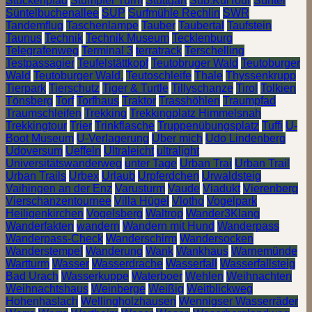
Stuckenpfad
Stumpfer Turm
Stuttgart
Sub.KulTour
Süntel
Süntelbuchenallee
SUP
Surfmühle Rechlin
SWR
Tandemflug
Taschenlampe
Tauber
Taubertal
Taufstein
Taunus
Technik
Technik Museum
Tecklenburg
Telegrafenweg
Terminal 3
terratrack
Terschelling
Testpassagier
Teufelstättkopf
Teutobruger Wald
Teutoburger
Wald
Teutoburger Wald.
Teutoschleife
Thale
Thyssenkrupp
Tierpark
Tierschutz
Tiger & Turtle
Tillyschanze
Tirol
Tolkien
Tönsberg
Torf
Torfhaus
Traktor
Trasshöhlen
Traumpfad
Traumschleifen
Trekking
Trekkingplatz Himmelsnah
Trekkingtour
Trier
Trinkflasche
Truppenübungsplatz
Tuffi
U-
Boot Museum
U-Verlagerung
Über mich
Udo Lindenberg
Udoversum
Ueffeln
Ultraleicht
ultralight
Universitätswanderweg
unter Tage
Urban Trai
Urban Trail
Urban Trails
Urbex
Urlaub
Urpferdchen
Urwaldsteig
Vaihingen an der Enz
Varusturm
Vaude
Viadukt
Vierenberg
Vierschanzentournee
Villa Hügel
Vlotho
Vogelpark
Heiligenkirchen
Vogelsberg
Waltrop
Wander3Klang
Wanderfakten
wandern
Wandern mit Hund
Wanderpass
Wanderpass-Check
Wanderschirm
Wandersocken
Wanderstempel
Wanderung
Wank
Wankhaus
Warnemünde
Wartturm
Wasser
Wasserdrache
Wasserfall
Wasserfallsteig
Bad Urach
Wasserkuppe
Waterboer
Wehlen
Weihnachten
Weihnachtshaus
Weinberge
Weißig
Weitblickweg
Hohenhaslach
Wellingholzhausen
Wennigser Wasserräder