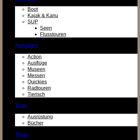
Boot
Kajak & Kanu
SUP
Seen
Flusstouren
Aktivitäten
Action
Ausflüge
Museen
Messen
Quickies
Radtouren
Tierisch
Tests
Ausrüstung
Bücher
Tipps