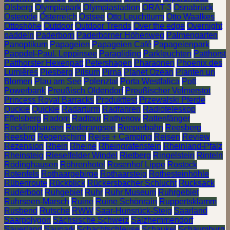
Olsberg
Olympiapark
Olympiastadion
ORAT-3
Osnabrück
Osterode
Österreich
Ostsee
Otto Leuchtturm
Otto Waalkes
Ottoshöhe
Outdoor
Outdoor Trends
Over the edge
Overnight
paddeln
Paderborn
Paderborner Höhenweg
Palmengarten
Panoptikum
Papageien
Papageien Café
Papageienpark
Pappdel-Paul. Leppinsee
Paragliding
Parkleuchten
Patthorst
Patthorster Hexenpatt
Petershagen
Pharaonen
Phoenix des
Lumières
Piesberg
Pilsum
Pirna
Planet Ozean
Planten un
Blomen
Plau am See
Polenztal
Porta Westfalica
Pott
Powerbank
Preußisch Oldendorf
Preußischer Velmerstot
Princess Royal Barracks
Produkttest
Przewalski Pferde
Quckie
Quickie
Radarturm
Radfahren
Radioteleskop
Effelsberg
Radom
Radtour
Rathenow
Rattenfänger
Recklinghausen
Rederangsee
Reeperbahn
Reesberg
Reesbrg
Regenschirm
Reise + Camping
Reisen
Review
Rezension
Rhein
Rheine
Rheingrafenstein
Rheinland-Pfalz
Rheinsteig
Rieselfelder Windel
Rietberg
Ringelstein
Rinteln
Rödinghausen
Röhrenhotel
Rosenhof Lippe
Rostock
Rotenfels
Rothaargebirge
Rothaarsteig
Rothesteinhöhle
Rübenroute
Rückblick
Rückersbacher Schlucht
Rucksack
Ruderboot
Ruhgebiet
Ruhr
Ruhr Museum
Ruhrgebiet
Ruhrseen-Marsch
Ruine
Ruine Schönrain
Ruppertsklamm
Rusbend
Rutsche
RWW
Saar-Hunsrück-Steig
Saarland
Saarpolygon
Sächsische Schweiz
Salzhemmendorf
Sauerland
Saupark
Schachtschleuse
Schaukel
Schaumburg