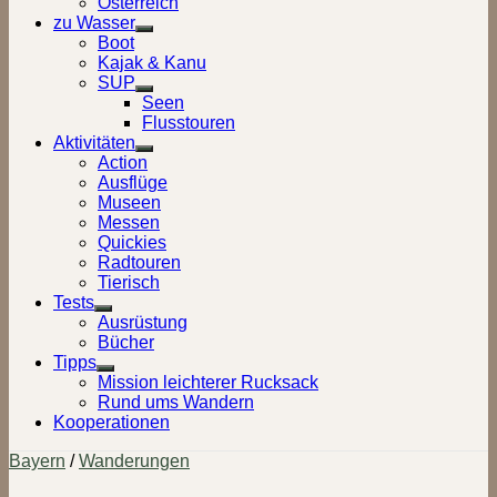
Österreich
zu Wasser
Show
Boot
sub
Kajak & Kanu
menu
SUP
Show
Seen
sub
Flusstouren
menu
Aktivitäten
Show
Action
sub
Ausflüge
menu
Museen
Messen
Quickies
Radtouren
Tierisch
Tests
Show
Ausrüstung
sub
Bücher
menu
Tipps
Show
Mission leichterer Rucksack
sub
Rund ums Wandern
menu
Kooperationen
Bayern
/
Wanderungen