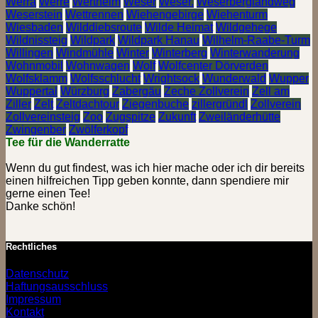
Werra
Werre
Wertheim
Weser
Weser.
Weserberglandweg
Weserstein
Wettrennen
Wiehengebirge
Wiehenturm
Wiesbaden
Wilddiebsroute
Wilde Heimat
Wildgehege
Wildnissteig
Wildpark
Wildpark Hanau
Wilhelm-Raabe-Turm
Willingen
Windmühle
Winter
Winterberg
Winterwanderung
Wohnmobil
Wohnwagen
Wolf
Wolfcenter Dörverden
Wolfsklamm
Wolfsschlucht
Wrightsock
Wunderwald
Wupper
Wuppertal
Würzburg
Zabergäu
Zeche Zollverein
Zell am
Ziller
Zelt
Zeltdachtour
Ziegenbuche
zillergründl
Zollverein
Zollvereinsteig
Zoo
Zugspitze
Zukunft
Zweiländerhütte
Zwingenber
Zwölferkopf
Tee für die Wanderratte
Wenn du gut findest, was ich hier mache oder ich dir bereits
einen hilfreichen Tipp geben konnte, dann spendiere mir
gerne einen Tee!
Danke schön!
Rechtliches
Datenschutz
Haftungsausschluss
Impressum
Kontakt