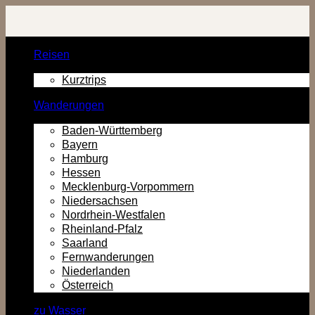
Zurück
zum
Inhalt
Reisen
Kurztrips
Wanderungen
Baden-Württemberg
Bayern
Hamburg
Hessen
Mecklenburg-Vorpommern
Niedersachsen
Nordrhein-Westfalen
Rheinland-Pfalz
Saarland
Fernwanderungen
Niederlanden
Österreich
zu Wasser