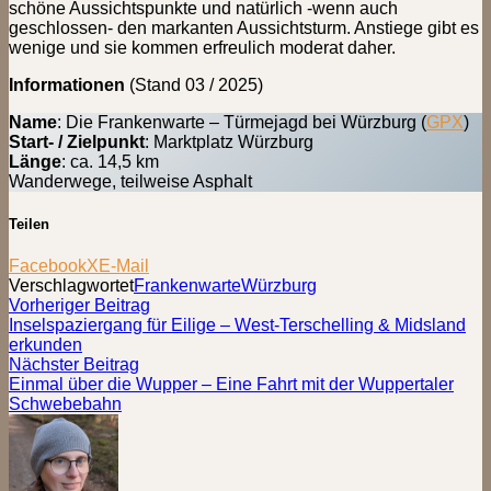
schöne Aussichtspunkte und natürlich -wenn auch
geschlossen- den markanten Aussichtsturm. Anstiege gibt es
wenige und sie kommen erfreulich moderat daher.
Informationen
(Stand 03 / 2025)
Name
: Die Frankenwarte – Türmejagd bei Würzburg (
GPX
)
Start- / Zielpunkt
: Marktplatz Würzburg
Länge
: ca. 14,5 km
Wanderwege, teilweise Asphalt
Teilen
Facebook
X
E-Mail
Verschlagwortet
Frankenwarte
Würzburg
Beitragsnavigation
Vorheriger
Vorheriger Beitrag
Beitrag:
Inselspaziergang für Eilige – West-Terschelling & Midsland
erkunden
Nächster
Nächster Beitrag
Beitrag:
Einmal über die Wupper – Eine Fahrt mit der Wuppertaler
Schwebebahn