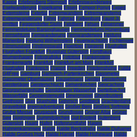
Kappe
Erlebnisberg Sternrodt
Erlebniswanderweg
Eselwanderung
Espelkamp
Essen
Exmoor Ponys
Exped
Externsteine
Extertal
Extremwandern
Extremwanderng
Extremwanderung
Fähre
Fahrrad
Falkenburg
Faust Jr.
emittelt
Feggendorfer Stolln
Feldberg
Felsen
Felsenmer
Fernmeldeturm Barsinghausen
Fernmeldeturm Hünenburg
Fernsehturm
Fernwanderung
Fernwanderweg
Festung
Marienbrg
Festung Wilhelmstein
Feuerwachturm
Fichtensee
Filmmuseum
Findlingswald
Fjoertoer
Fliegerei
Flughafen
Flughafen Frankfurt
Flugplatz Gütersloh
Forsthaus
Blumenhagen
Fotografiska
Fototour
Frankenstein
Frankenwarte
Frankfurt
Frankfurt am Main
Frankfurt
Flughafen
Frankreich
Fraport
Freeden
Friedenshöhe
Fulda
G4Free
Gamburg
Garmisch-Partenkirchen
Gasometer
Gasometer Oberhausen
Gauselmann
Geister
Geisterholz
Geisterjäger
Geisterschlucht
Gelsenkirchen
Geocaching
Georgsmarienhütte
Geroldsauer Wasserfall
Gertelbacher
Wasserfälle
Gespensterwald
Gewinnspiel
Ghostbusters
Giethoorn
Glas
Glashütte
Gohrisch
Goldbeck
Grachtenfahrt
Gravelbike
greenadventures
Großer Berg
Großes Torfmoor
Grube Messel
Grugapark
Grundlosen
Grüner Altar
Grüner
See
Güglingen
Gummibärchen
Gut Bustedt
Gutenberg
Gütersloh
Haard
Hafen
Hafenrundfahrt
Hagen
Hahnenkammsee
Halde
Halde Beckstraße
Halde Duhamel
Halde Großes Holz
Halde Haniel
Halde Hoheward
Halde