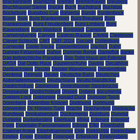
Brackenheim
Bramsche
Bremen
Bremerhaven
Breuberg
Bruchhauser Steine
Brücke
Buch
Buchdruck
Buchtipp
Bückeburg
Bugaboo Cup
Bühlertal
Bünde
Buntenbock
Büren
Burg
Burg Blankenhorn
Burg Breuberg
Burg
Frankenstein
Burg Freudenberg
Burg Limberg
Burg
Ravensberg
Burg Waldeck
Bürgstadt
Camping
Campinglampe
Canyon
Castrop-Rauxel
Citytrip
Cleebronn
Clever Schlucht
CMT
CMT 2024
Cocoon
Collenburg
Computer
Coole Socke
Coppenbrügge
Dachs1
Dahn
Dahner Felsenland
Dahon
Dammer Berge
Dampflok
danke
Das terbrechliche Paradies
Das Tolle Haus am Edersee
DASA
Dat Ootto Huus
Daunenschuhe
Daytrip
Decathlon
Deilbachsteig
Deister
Deister Wanderpass
Deisterpforte
Denkmal
Detmold
Deuter
Deutsche Bahn
Deutsches
Automatenmuseum
Deutschland
Deutschlandticket
Diedrichsburg
Diemelsee
Dietesheimer Steinbrüche
Dinosaurier
Disdrichsburg
Dissen
Doberg
documenta
Doktors Lock
Doktorsee
Donald Duck
Donoper Teich
Dörenberg
Dörenther Klippen
Dortmund
Dortmung
Dörverden
Dr. Hönlein Turm
Drache
Drachenfeld
Dreibäche
Rundweg
Dreikaiserstuhl
Duckomenta
Duisburg
Dunetal
Durbeke
Durbekesteig
Eberbach
eBike
Edersee
Egestorf
Egge
Eggetaler Panoramaweg
Eibsee
Eifel
Eisenbahn
Eiserner Anton
Elbphilharmonie
Elde
Elektrizität
Elektroboot
Emden
Enger
Ensdorf
Eppingen
Erbeskopf
Erlebnisberg