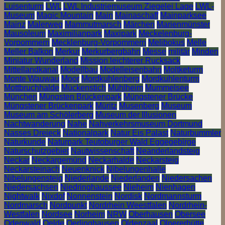
Luisenturm
LWL
LWL Industriemuseum Ziegelei Lage
LWL-
Museum
Magic Mountain
Main
Mainaschaff
Mainparksee
Mainz
Malerweg
Mammutmarsch
Märchen
Marienmünster
Mausoleum
Maximilianpark
Maxipark
Meckelenburg-
Vorpommern
Mecklenburg-Vorpommern
Melibokus
Melle
Meller Balkon
Merkur
Merkurbergbahn
Messe
militär
Minden
Miniatur Wunderland
Mission leichterer Rucksack
Mittellandkanal
Modellbau
Modelleisenbahn
Moltketurm
Monte Wauwau
Moor
Mordkuhlenberg
Mordkuhlenturm
Mottbruchhalde
Mückenstich
Mühlheim
Mummelsee
München
Müngsten Brückenpark
Müngstener Brücke
Müngstener Brückenpark
Müritz
Musenberg
Museum
Museum am Schölerberg
Museum der Illusionen
Nachtwanderung
Nahe
Nahverkehrsmuseum Dortmund
Nasses Dreieck
Nationalpark
Natur Eis Palast
Naturbummler
Naturkunde
Naturpark Teutoburger Wald Eggegebirge
Naturschutzgebiet
Nautwissenschaft
Neanderlandsteig
Neckar
Neckargemünd
Neckarhalde
Neckarsteig
Neckarsteinach
Neuenknick
Nibelungenhalle
Nibelungensteig
Niederlande
Niederlanden
Niedersachen
Niedersachsen
Niedringhaussee
Nieheim
Nienhagen
Nightwalk
Nixdof
Nonnenstein
Nordisk
Nordmannsturm
Nordmarsch
Nordpunkt
Nordrhein Weestfalen
Nordrhein-
Westfalen
Nordsee
Norheim
NRW
Oberhausen
Obersee
Odenwald
Oelde
Oerlinghausen
Oldenzaal
Olpererhütte