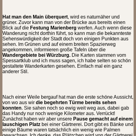
Hat man den Main überquert
, wird es naturnäher und
grüner. Zuvor kann man von der Brücke aus bereits einen
Blick auf die
Festung Marienberg
werfen. Auch wenn diese
Wanderung nicht dorthin führt, so kann man die bekannteste
Sehenswürdigkeit der Stadt doch von einigen Punkten aus
sehen. Im Grünen und auf einem breiten Spazierweg
angekommen, informieren große Tafeln über die
Wandergebiete bei Würzburg.
Die Karten stammen vom
Spessartklub und ich muss sagen, ich habe selten so schön
gestaltete Wanderkarten gesehen. Einfach mal ein ganz
anderer Stil.
Nach einer Weile bergauf hat man die erste schöne Aussicht,
von wo aus wir
die begehrten Türme bereits sehen
konnten
. Sie sahen noch so ewig weit weg aus, dabei gab
das Handy nur noch wenige Kilometer aus. Verrückt!
Zunächst haben wir aber unsere
Pause gemacht auf einem
lauschigen Platz
bei einer Gärtnerei. Dort gibt es Bänke und
einige Bäume waren tatsächlich ein wenig wie Palmen
gewachsen. Ich denke, das Plätzchen wird von der Gärtnerei