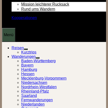
Mission leichterer Rucksack
Rund ums Wandern
Kooperationen
Menü
Reisen
Show
Kurztrips
sub
Wanderungen
menu
Show
Baden-Württemberg
sub
Bayern
menu
Hamburg
Hessen
Mecklenburg-Vorpommern
Niedersachsen
Nordrhein-Westfalen
Rheinland-Pfalz
Saarland
Fernwanderungen
Niederlanden