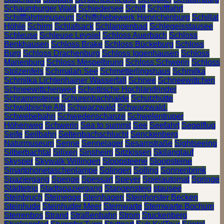
Schaumburger Wald
Schiedersee
Schiff
Schifffahrt
Schifffahrtsmuseum
Schiffshebewerk Henrichenburg
Schillat
Höhle
Schirm
Schlafsack
Schlangenbad
Schlegeisstausee
Schleuse
Schleuse Leysiel
Schloss Auerbach
Schloss
Benkhausen
Schloss Brake
Schloss Bückeburg
Schloss
Burg
Schloss Drachenburg
Schloss Iggenhausen
Schloss
Marienburg
Schloss Mespelbrunn
Schloss Schwerin
Schloss
Stolzenfels
Schmalah See
Schmetterlingshaus
Schmilka
Schmilka Lichtenhainer Wasserfall
Schnee
Schneewittchen
Schneewittchenweg
Schottische Hochlandrinder
Schrammsteine
Schurenbachhalde
Schutzhütte
Schwäbische Alb
Schwarzwald
Schwarzwald.
Schwebebahn
Schwedenschanze
Schwelentruper
Höhenweg
Schwerin
Sea to summit
See
Seefahrt
Segelflug
Seife
Seilbahn
Seltenbachschlucht
Senckenberg
Naturmuseum
Senne
Sennelager
Sesamstraße
Sightseeing
Silberbachtal
Silixen
Sinsheim
Sitzkissen
Skilanglauf
Skysper
Skywalk Willingen
Sloopsteene
Sloopsteine
Smartphonetaschenlampe
Solingen
Solling
Sonnenbrink
Spaziergang
Spenge
Spessart
Speyer
Spielautomat
Springe
Städtetrip
Stadtspaziergang
Stangensteig
stausee
Steinbruch
Steinegge
Steinhagen
Steinhorster Becken
Steinhude
Steinhuder Meer
Sternwarte
Sternwarte Bochum
Sterrenbos
Strand
Straßenbahn
Strom
Stuckenberg