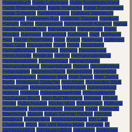
Hoppenbruch
Halde Lothringen
Halde Norddeutschland
Halde Rheinpreußen
Halde Rhenelbe
Halde Rungenberg
Halde Schwerin
Haldenhopping
Halleluja Steinbruch
Halloween
Halloween Run
Halterner Stausee
Hamburg
Hameln
Hamm
Hammerslust
Hammersmith Kaserne
Hanau
Handwaschblättchen
Hängebrücke
Hängematte
Hann.
Münden
Hannover
Hansestadt
Harlingen
Harrl
Hartigsee
Harz
Harzer Hexenstieg
Hase
Hasen
Hasenpatt
Hattingen
Haus Geist
Hausgeister
Havel
Heide
Heidelberg
Heimatflimmern
Helgoland
Hengelo
Hengsteysee
Henrichshütte
Herdecke
Herford
Hermannsdenkmal
Hermannshöhen
Hermannslauf
Hermannsweg
Hermansdenkmal
Hespertalbahn
Hessen
Hessigheimer
Felsengärten
Heunenschlucht
Hexenhöhle
Hexenpfad
Hidddenhausen
Hiddeser Bent
High Swing
High Swing
Berlin
Hintertuxer Gletscher
Hirschhorn
Hockendes Weib
hohenaualm
Hohenhaslach
Hohenstein
Hoherodskopf
Holland
Höllental
Höllentalangerhütte
Höllentalklamm
Holzhauser Bruch
Horn-Bad Meinberg
Hörspiel
Hörstel
Höxter
Hubschrauber
Hücker Moor
Hühnermoor
Hüllhorst
Hungerberg
Hungerbergturm
Hunsrück
Hunte
Hutewald
Ibbenbüren
Idaturm
Indian Summer Herford
Indzstrie
Innsbruck
Insektenbiss
Inselspaziergang
Iron Lake
Challenge
Irrtum
Isis- und Magna Mater
Isomatte
Ith
Jahresrückblick
Jahrtausendblick
Jakosberg
Jankersee