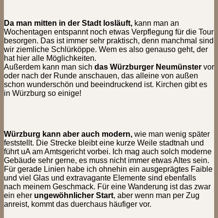
Da man mitten in der Stadt losläuft,
kann man an
Wochentagen entspannt noch etwas Verpflegung für die Tour
besorgen. Das ist immer sehr praktisch, denn manchmal sind
wir ziemliche Schlürköppe. Wem es also genauso geht, der
hat hier alle Möglichkeiten.
Außerdem kann man sich
das Würzburger Neumünster
vor
oder nach der Runde anschauen, das alleine von außen
schon wunderschön und beeindruckend ist. Kirchen gibt es
in Würzburg so einige!
Würzburg kann aber auch modern,
wie man wenig später
feststellt. Die Strecke bleibt eine kurze Weile stadtnah und
führt uA am Amtsgericht vorbei. Ich mag auch solch moderne
Gebäude sehr gerne, es muss nicht immer etwas Altes sein.
Für gerade Linien habe ich ohnehin ein ausgeprägtes Faible
und viel Glas und extravagante Elemente sind ebenfalls
nach meinem Geschmack. Für eine Wanderung ist das zwar
ein eher
ungewöhnlicher Start
, aber wenn man per Zug
anreist, kommt das duerchaus häufiger vor.