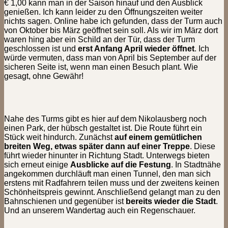
€ 1,00 kann man in der Saison hinauf und den Ausblick
genießen. Ich kann leider zu den Öffnungszeiten weiter
nichts sagen. Online habe ich gefunden, dass der Turm auch
von Oktober bis März geöffnet sein soll. Als wir im März dort
waren hing aber ein Schild an der Tür, dass der Turm
geschlossen ist und
erst Anfang April wieder öffnet
. Ich
würde vermuten, dass man von April bis September auf der
sicheren Seite ist, wenn man einen Besuch plant. Wie
gesagt, ohne Gewähr!
Nahe des Turms gibt es hier auf dem Nikolausberg noch
einen Park, der hübsch gestaltet ist. Die Route führt ein
Stück weit hindurch. Zunächst
auf einem gemütlichen
breiten Weg, etwas später dann auf einer Treppe
. Diese
führt wieder hinunter in Richtung Stadt. Unterwegs bieten
sich erneut einige
Ausblicke auf die Festung
. In Stadtnähe
angekommen durchläuft man einen Tunnel, den man sich
erstens mit Radfahrern teilen muss und der zweitens keinen
Schönheitspreis gewinnt. Anschließend gelangt man zu den
Bahnschienen und gegenüber ist
bereits wieder die Stadt
.
Und an unserem Wandertag auch ein Regenschauer.