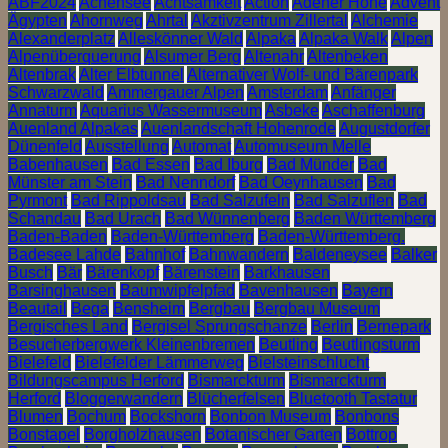
ABF2024
Achensee
Achtsamkeit
Action
Adener Höhe
Advent
Ägypten
Ahornweg
Ahrtal
Akztivzentrum Zillertal
Alchemie
Alexanderplatz
Alleskönner Wald
Alpaka
Alpaka Walk
Alpen
Alpenüberquerung
Alsumer Berg
Altenahr
Altenbeken
Altenbrak
Alter Elbtunnel
Alternativer Wolf- und Bärenpark
Schwarzwald
Ammergauer Alpen
Amsterdam
Anfänger
Annaturm
Aquarius Wassermuseum
Asbeke
Aschaffenburg
Auenland Alpakas
Auenlandschaft Hohenrode
Augustdorfer
Dünenfeld
Ausstellung
Automat
Automuseum Melle
Babenhausen
Bad Essen
Bad Iburg
Bad Münder
Bad
Münster am Stein
Bad Nenndorf
Bad Oeynhausen
Bad
Pyrmont
Bad Rippoldsau
Bad Salzufeln
Bad Salzuflen
Bad
Schandau
Bad Urach
Bad Wünnenberg
Baden Württemberg
Baden-Baden
Baden-Württemberg
Baden-Württemberg.
Badesee Lahde
Bahnhof
Bahnwandern
Baldeneysee
Balker
Busch
Bär
Bärenkopf
Bärenstein
Barkhausen
Barsinghausen
Baumwipfelpfad
Bavenhausen
Bayern
Beautail
Bega
Bensheim
Bergbau
Bergbau Museum
Bergisches Land
Bergisel Sprungschanze
Berlin
Bernepark
Besucherbergwerk Kleinenbremen
Beutling
Beutlingsturm
Bielefeld
Bielefelder Lämmerweg
Bielsteinschlucht
Bildungscampus Herford
Bismarckturm
Bismarckturm
Herford
Bloggerwandern
Blücherfelsen
Bluetooth Tastatur
Blumen
Bochum
Bockshorn
Bonbon Museum
Bonbons
Bonstapel
Borgholzhausen
Botanischer Garten
Bottrop