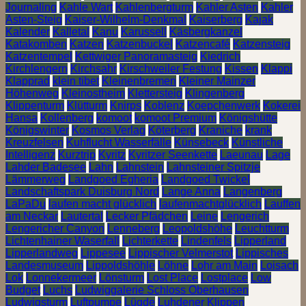
Journaling
Kahle Wart
Kahlenbergturm
Kahler Asten
Kahler
Asten-Steig
Kaiser-Wilhelm-Denkmal
Kaiserberg
Kajak
Kalender
Kalletal
Kanu
Karussell
Käsbergkanzel
Katakomben
Katzen
Katzenbuckel
Katzencafé
Katzensteig
Katzentempel
Kettwiger Panoramasteig
Kiedrich
Kirchlengern
Kirchsahr
Kirschweiler Festung
Kissen
Klappi
Klapprad
klein tibet
Kleinenbremen
Kleiner Mainzer
Höhenweg
Kleinostheim
Klettersteig
Klingenberg
Klippenturm
Klütturm
Knirps
Koblenz
Koepchenwerk
Kokerei
Hansa
Kollenberg
komoot
komoot Premium
Königshütte
Königswinter
Kosmos Verlag
Köterberg
Kraniche
krank
Kreuzfelsen
Kuhflucht Wasserfälle
Künsebeck
Künstliche
Intelligenz
Kurztrip
Kyritz
Kyritzer Seenkette
Laeunau
Lage
Lahder Badesee
Lahn
Lahnstein
Lahnsteiner Spitzje
Lämmerweg
Landgoed Egheria
Landgoed Twickel
Landschaftspark Duisburg Nord
Lange Anna
Langenberg
LaPaDu
laufen macht glücklich
laufenmachtglücklich
Lauffen
am Neckar
Lautertal
Lecker Pfädchen
Leine
Lengerich
Lengericher Canyon
Lenneberg
Leopoldshöhe
Leuchtturm
Lichtenhainer Waserfall
Lichterkette
Lindenfels
Lipperland
Lipperlandweg
Lippesee
Lippischer Velmerstot
Lippisches
Landesmuseum
Lippoldshöhle
Löhne
Lohr am Main
Loisach
Lok
Lonnekermeer
Lönsturm
Lost Place
Lostplace
Low
Budget
Luchs
Ludwiggalerie Schloss Oberhausen
Ludwigsturm
Luftpumpe
Lügde
Luhdener Klippen