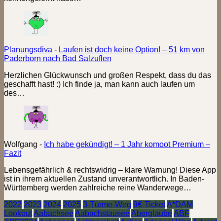
Planungsdiva
-
Laufen ist doch keine Option! – 51 km von
Paderborn nach Bad Salzuflen
Herzlichen Glückwunsch und großen Respekt, dass du das
geschafft hast! :) Ich finde ja, man kann auch laufen um
des…
Wolfgang
-
Ich habe gekündigt! – 1 Jahr komoot Premium –
Fazit
Lebensgefährlich & rechtswidrig – klare Warnung! Diese App
ist in ihrem aktuellen Zustand unverantwortlich. In Baden-
Württemberg werden zahlreiche reine Wanderwege…
2022
2023
2024
2025
3-Türme-Weg
9€-Ticket
A*DAM
Lookout
Aabachsee
Aabachstausee
Aberglaube
ABF