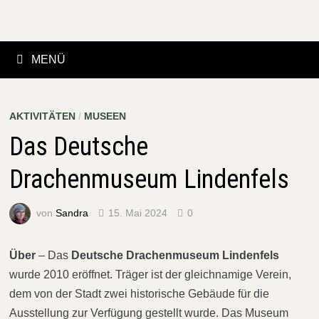
Zurück
zum
Inhalt
MENÜ
AKTIVITÄTEN
/
MUSEEN
Das Deutsche
Drachenmuseum Lindenfels
von
Sandra
15. Mai 2024
0
Über
– Das
Deutsche Drachenmuseum Lindenfels
wurde 2010 eröffnet. Träger ist der gleichnamige Verein,
dem von der Stadt zwei historische Gebäude für die
Ausstellung zur Verfügung gestellt wurde. Das Museum