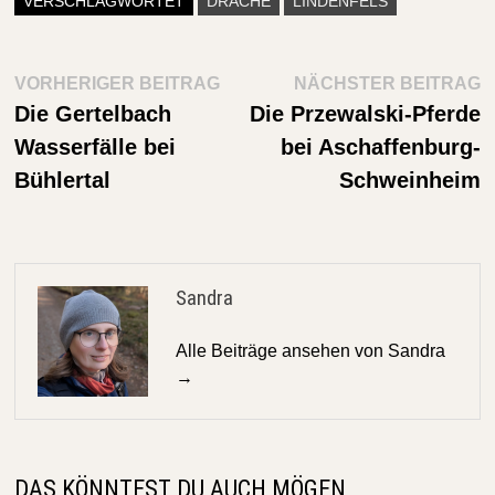
VERSCHLAGWORTET
DRACHE
LINDENFELS
Beitragsnavigation
Vorheriger
N
VORHERIGER BEITRAG
NÄCHSTER BEITRAG
Beitrag:
Be
Die Gertelbach
Die Przewalski-Pferde
Wasserfälle bei
bei Aschaffenburg-
Bühlertal
Schweinheim
Sandra
Alle Beiträge ansehen von Sandra
→
DAS KÖNNTEST DU AUCH MÖGEN